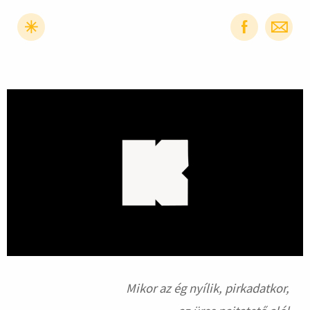
hirdetés
Mikor az ég nyílik, pirkadatkor,