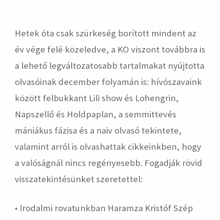
Hetek óta csak szürkeség borított mindent az
év vége felé közeledve, a KO viszont továbbra is
a lehető legváltozatosabb tartalmakat nyújtotta
olvasóinak december folyamán is: hívószavaink
között felbukkant Lili show és Lohengrin,
Napszellő és Holdpaplan, a semmittevés
mániákus fázisa és a naiv olvasó tekintete,
valamint arról is olvashattak cikkeinkben, hogy
a valóságnál nincs regényesebb. Fogadják rövid
visszatekintésünket szeretettel:
• Irodalmi rovatunkban Haramza Kristóf Szép