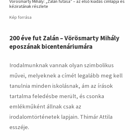
Vörösmarty Mihály: „Zalán futása” – az első kiadás címlapja és
kéziratának részlete
Kép forrása
200 éve fut Zalán – Vörösmarty Mihály
eposzának bicentenáriumára
Irodalmunknak vannak olyan szimbolikus
művei, melyeknek a címét legalább meg kell
tanulnia minden iskolásnak, ám az írások
tartalma feledésbe merült, és csonka
emlékműként állnak csak az
irodalomtörténetek lapjain. Thimár Attila
esszéje.