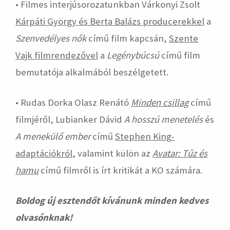
• Filmes interjúsorozatunkban Várkonyi Zsolt
Kárpáti György és Berta Balázs producerekkel
a
Szenvedélyes nők
című film kapcsán,
Szente
Vajk filmrendezővel
a
Legénybúcsú
című film
bemutatója alkalmából beszélgetett.
• Rudas Dorka Olasz Renátó
Minden csillag
című
filmjéről, Lubianker Dávid
A hosszú menetelés
és
A menekülő ember
című
Stephen King-
adaptációkról
, valamint külön az
Avatar: Tűz és
hamu
című filmről is írt kritikát a KO számára.
Boldog új esztendőt kívánunk minden kedves
olvasónknak!