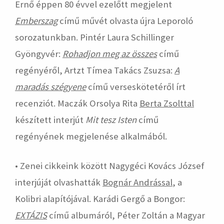
Ernő éppen 80 évvel ezelőtt megjelent
Emberszag
című művét olvasta újra Leporoló
sorozatunkban. Pintér Laura Schillinger
Gyöngyvér:
Rohadjon meg az összes
című
regényéről, Artzt Tímea Takács Zsuzsa:
A
maradás szégyene
című verseskötetéről írt
recenziót. Maczák Orsolya Rita
Berta Zsolttal
készített interjút
Mit tesz Isten
című
regényének megjelenése alkalmából.
• Zenei cikkeink között Nagygéci Kovács József
interjúját olvashatták
Bognár Andrással
, a
Kolibri alapítójával. Karádi Gergő a Bongor:
EXTÁZIS
című albumáról, Péter Zoltán a Magyar