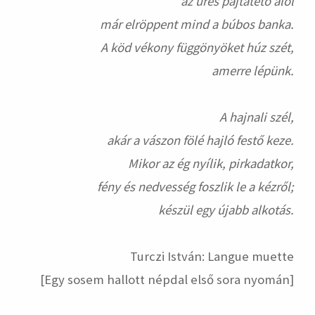
az üres pajtatető alól
már elröppent mind a búbos banka.
A köd vékony függönyöket húz szét,
amerre lépünk.
A hajnali szél,
akár a vászon fölé hajló festő keze.
Mikor az ég nyílik, pirkadatkor,
fény és nedvesség foszlik le a kézről;
készül egy újabb alkotás.
Turczi István: Langue muette
[Egy sosem hallott népdal első sora nyomán]