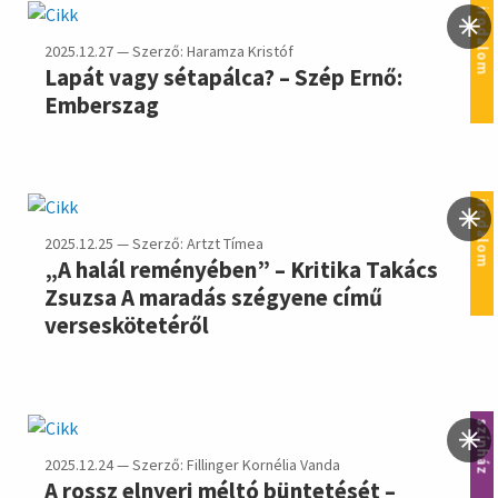
irodalom
2025.12.27 — Szerző: Haramza Kristóf
Lapát vagy sétapálca? – Szép Ernő:
Emberszag
irodalom
2025.12.25 — Szerző: Artzt Tímea
„A halál reményében” – Kritika Takács
Zsuzsa A maradás szégyene című
verseskötetéről
színház
2025.12.24 — Szerző: Fillinger Kornélia Vanda
A rossz elnyeri méltó büntetését –