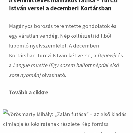
A semmittevés mániákus fázisa – Turczi
István versei a decemberi Kortársban
Magányos borozás teremtette gondolatok és
egy váratlan vendég. Népköltészeti idillből
kibomló nyelvszemlélet. A decemberi
Kortársban Turczi István két verse, a
Denevér
és
a
Langue muette [Egy sosem hallott népdal első
sora nyomán]
olvasható.
Tovább a cikkre