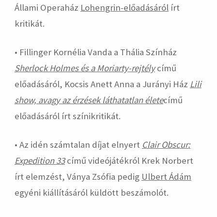
Állami Operaház
Lohengrin-előadásáról
írt
kritikát.
• Fillinger Kornélia Vanda a Thália Színház
Sherlock Holmes és a Moriarty-rejtély
című
előadásáról, Kocsis Anett Anna a Jurányi Ház
Lili
show, avagy az érzések láthatatlan élete
című
előadásáról írt színikritikát.
• Az idén számtalan díjat elnyert
Clair Obscur:
Expedition 33
című videójátékról Krek Norbert
írt elemzést, Ványa Zsófia pedig
Ulbert Ádám
egyéni kiállításáról küldött beszámolót.