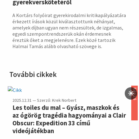
gyerekverskötetéről
A Kortárs folyóirat gyerekirodalmi kritikapályázatára
érkezett írások közül kiválasztottunk néhányat,
amelyek díjban ugyan nem részesültek, de izgalmas,
egyedi szempontrendszerük okán érdemesnek
éreztük őket a megjelenésre. Ezek közé tartozik
Halmai Tamás alább olvasható szövege is.
További cikkek
képző
2025.12.31 — Szerző: Krek Norbert
Les toiles du mal – Gyász, maszkok és
az ógörög tragédia hagyományai a Clair
Obscur: Expedition 33 című
videójátékban