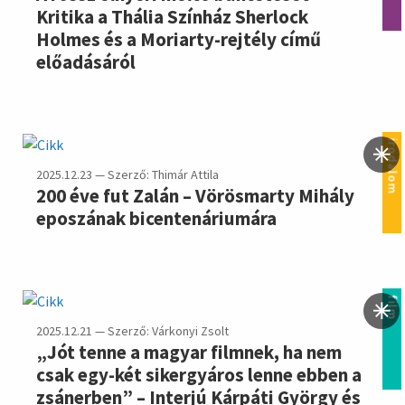
Kritika a Thália Színház Sherlock
Holmes és a Moriarty-rejtély című
előadásáról
irodalom
2025.12.23 — Szerző: Thimár Attila
200 éve fut Zalán – Vörösmarty Mihály
eposzának bicentenáriumára
film
2025.12.21 — Szerző: Várkonyi Zsolt
„Jót tenne a magyar filmnek, ha nem
csak egy-két sikergyáros lenne ebben a
zsánerben” – Interjú Kárpáti György és