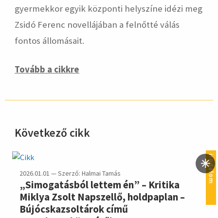
gyermekkor egyik központi helyszíne idézi meg
Zsidó Ferenc novellájában a felnőtté válás
fontos állomásait.
Tovább a cikkre
Következő cikk
hirdetés
irodalom
2026.01.01 — Szerző: Halmai Tamás
„Simogatásból lettem én” – Kritika
Miklya Zsolt Napszellő, holdpaplan –
Bújócskazsoltárok című