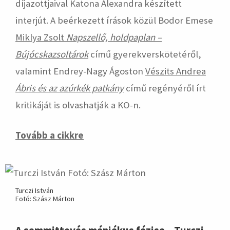
díjazottjaival Katona Alexandra készített
interjút. A beérkezett írások közül Bodor Emese
Miklya Zsolt
Napszellő, holdpaplan –
Bújócskazsoltárok
című gyerekverskötetéről,
valamint Endrey-Nagy Ágoston
Vészits Andrea
Ábris és az azúrkék patkány
című regényéről írt
kritikáját is olvashatják a KO-n.
Tovább a cikkre
Turczi István
Fotó: Szász Márton