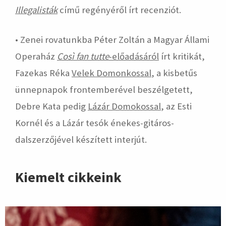
Illegalisták
című regényéről írt recenziót.
• Zenei rovatunkba Péter Zoltán a Magyar Állami
Operaház
Così fan tutte
-előadásáról
írt kritikát,
Fazekas Réka
Velek Domonkossal
, a kisbetűs
ünnepnapok frontemberével beszélgetett,
Debre Kata pedig
Lázár Domokossal
, az Esti
Kornél és a Lázár tesók énekes-gitáros-
dalszerzőjével készített interjút.
Kiemelt cikkeink