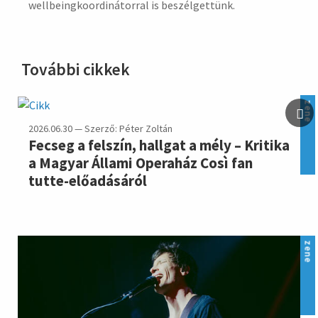
wellbeingkoordinátorral is beszélgettünk.
További cikkek
zene
2026.06.30 — Szerző: Péter Zoltán
Fecseg a felszín, hallgat a mély – Kritika
a Magyar Állami Operaház Così fan
tutte-előadásáról
zene