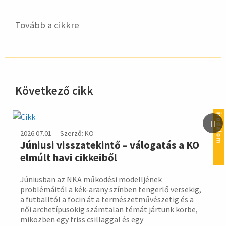
Tovább a cikkre
Következő cikk
hirdetés
irodalom
2026.07.01 — Szerző: KO
Júniusi visszatekintő – válogatás a KO
elmúlt havi cikkeiből
Júniusban az NKA működési modelljének
problémáitól a kék-arany színben tengerlő versekig,
a futballtól a focin át a természetművészetig és a
női archetípusokig számtalan témát jártunk körbe,
miközben egy friss csillaggal és egy