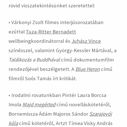
rövid visszatekintésünket szeretettel:
• Várkonyi Zsolt filmes interjúsorozatában
ezúttal
Tuza-Ritter Bernadett
wellbeingkoordinátorral és
Juhász Vince
színésszel, valamint György-Kessler Mártával, a
Találkozás a Buddhával
című dokumentumfilm
rendezőjével beszélgetett. A
Blue Heron
című
filmről Soós Tamás írt kritikát.
• Irodalmi rovatunkban Pintér Laura Borcsa
Imola
Majd megérted
című novelláskötetéről,
Bornemissza Ádám Majoros Sándor
Szarajevói
kóla
című kötetéről, Artzt Tímea Visky András