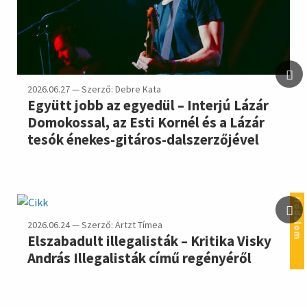
2026.06.27 — Szerző: Debre Kata
Együtt jobb az egyedül – Interjú Lázár
Domokossal, az Esti Kornél és a Lázár
tesók énekes-gitáros-dalszerzőjével
irodalom
2026.06.24 — Szerző: Artzt Tímea
Elszabadult illegalisták – Kritika Visky
András Illegalisták című regényéről