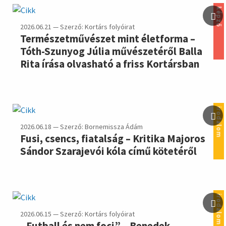
képző
2026.06.21 — Szerző: Kortárs folyóirat
Természetművészet mint életforma –
Tóth-Szunyog Júlia művészetéről Balla
Rita írása olvasható a friss Kortársban
irodalom
2026.06.18 — Szerző: Bornemissza Ádám
Fusi, csencs, fiatalság – Kritika Majoros
Sándor Szarajevói kóla című kötetéről
irodalom
2026.06.15 — Szerző: Kortárs folyóirat
„Futball és nem foci” – Benedek