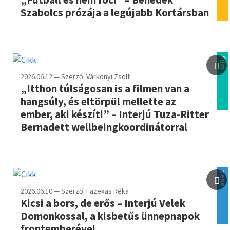
Szabolcs prózája a legújabb Kortársban
film
2026.06.12 — Szerző: Várkonyi Zsolt
„Itthon túlságosan is a filmen van a
hangsúly, és eltörpül mellette az
ember, aki készíti” – Interjú Tuza-Ritter
Bernadett wellbeingkoordinátorral
zene
2026.06.10 — Szerző: Fazekas Réka
Kicsi a bors, de erős – Interjú Velek
Domonkossal, a kisbetűs ünnepnapok
frontemberével