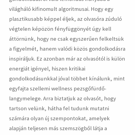
világháló kifinomult algoritmusai. Hogy egy
plasztikusabb képpel éljek, az olvasóra zúduló
végtelen képözön fényfüggönyét úgy kell
áttörnünk, hogy ne csak egyszerűen felkeltsük
a figyelmét, hanem valódi közös gondolkodásra
inspiráljuk. Ez azonban már az olvasótól is külön
energiát igényel, hiszen kritikai
gondolkodásunkkal jóval többet kínálunk, mint
egyfajta szellemi wellness pezsgőfürdő-
langymelege. Arra biztatjuk az olvasót, hogy
tartson velünk, hátha fel tudunk mutatni
számára olyan új szempontokat, amelyek
alapján teljesen más szemszögből látja a