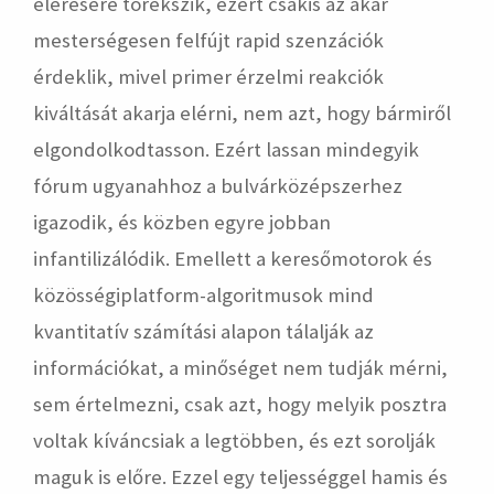
elérésére törekszik, ezért csakis az akár
mesterségesen felfújt rapid szenzációk
érdeklik, mivel primer érzelmi reakciók
kiváltását akarja elérni, nem azt, hogy bármiről
elgondolkodtasson. Ezért lassan mindegyik
fórum ugyanahhoz a bulvárközépszerhez
igazodik, és közben egyre jobban
infantilizálódik. Emellett a keresőmotorok és
közösségiplatform-algoritmusok mind
kvantitatív számítási alapon tálalják az
információkat, a minőséget nem tudják mérni,
sem értelmezni, csak azt, hogy melyik posztra
voltak kíváncsiak a legtöbben, és ezt sorolják
maguk is előre. Ezzel egy teljességgel hamis és