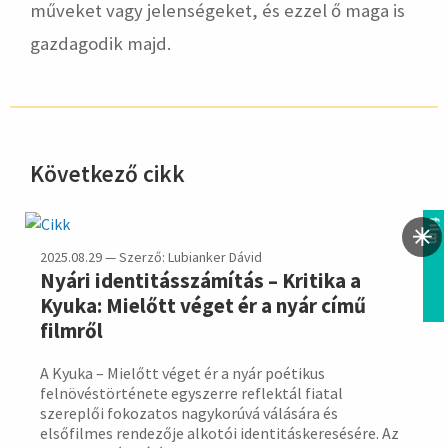
műveket vagy jelenségeket, és ezzel ő maga is
gazdagodik majd.
Következő cikk
hirdetés
film
2025.08.29 — Szerző: Lubianker Dávid
Nyári identitásszámítás – Kritika a
Kyuka: Mielőtt véget ér a nyár című
filmről
A Kyuka – Mielőtt véget ér a nyár poétikus
felnövéstörténete egyszerre reflektál fiatal
szereplői fokozatos nagykorúvá válására és
elsőfilmes rendezője alkotói identitáskeresésére. Az