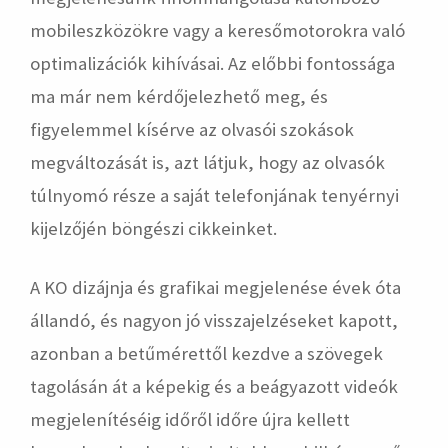
mobileszközökre vagy a keresőmotorokra való
optimalizációk kihívásai. Az előbbi fontossága
ma már nem kérdőjelezhető meg, és
figyelemmel kísérve az olvasói szokások
megváltozását is, azt látjuk, hogy az olvasók
túlnyomó része a saját telefonjának tenyérnyi
kijelzőjén böngészi cikkeinket.
A KO dizájnja és grafikai megjelenése évek óta
állandó, és nagyon jó visszajelzéseket kapott,
azonban a betűmérettől kezdve a szövegek
tagolásán át a képekig és a beágyazott videók
megjelenítéséig időről időre újra kellett