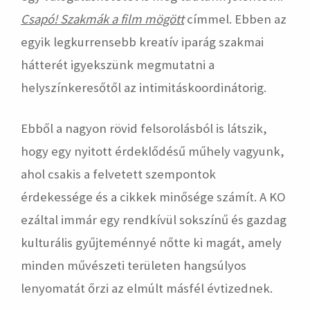
Csapó! Szakmák a film mögött
címmel. Ebben az
egyik legkurrensebb kreatív iparág szakmai
hátterét igyekszünk megmutatni a
helyszínkeresőtől az intimitáskoordinátorig.
Ebből a nagyon rövid felsorolásból is látszik,
hogy egy nyitott érdeklődésű műhely vagyunk,
ahol csakis a felvetett szempontok
érdekessége és a cikkek minősége számít. A KO
ezáltal immár egy rendkívül sokszínű és gazdag
kulturális gyűjteménnyé nőtte ki magát, amely
minden művészeti területen hangsúlyos
lenyomatát őrzi az elmúlt másfél évtizednek.