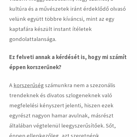
kultúra és a művészetek iránt érdeklődő olvasó
velünk együtt többre kíváncsi, mint az egy
kaptafára készült instant ítéletek
gondolattalansága.
Ez felveti annak a kérdését is, hogy mi számít
éppen korszerűnek?
A
korszerűség
számunkra nem a szezonális
trendeknek és divatos szlogeneknek való
megfelelési kényszert jelenti, hiszen ezek
egyrészt nagyon hamar avulnak, másrészt
általában végtelenül leegyszerűsítőek. Sőt,
éppen ellenkezőleg, azt szeretnénk