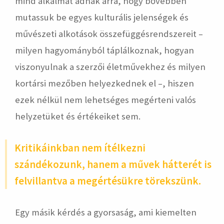
mind alkalmat adnak arra, hogy bővebben
mutassuk be egyes kulturális jelenségek és
művészeti alkotások összefüggésrendszereit –
milyen hagyományból táplálkoznak, hogyan
viszonyulnak a szerzői életművekhez és milyen
kortársi mezőben helyezkednek el –, hiszen
ezek nélkül nem lehetséges megérteni valós
helyzetüket és értékeiket sem.
Kritikáinkban nem ítélkezni
szándékozunk, hanem a művek hátterét is
felvillantva a megértésükre törekszünk.
Egy másik kérdés a gyorsaság, ami kiemelten