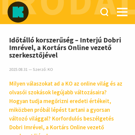
IRODA
hirdetés
Időtálló korszerűség – Interjú Dobri
Imrével, a Kortárs Online vezető
szerkesztőjével
2025.08.31 — Szerző:
KO
Milyen válaszokat ad a KO az online világ és az
olvasói szokások legújabb változásaira?
Hogyan tudja megőrizni eredeti értékeit,
miközben próbál lépést tartani a gyorsan
változó világgal? Korfordulós beszélgetés
Dobri Imrével, a Kortárs Online vezető