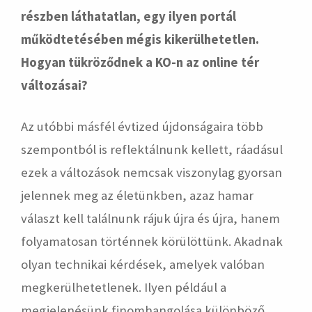
részben láthatatlan, egy ilyen portál
működtetésében mégis kikerülhetetlen.
Hogyan tükröződnek a KO-n az online tér
változásai?
Az utóbbi másfél évtized újdonságaira több
szempontból is reflektálnunk kellett, ráadásul
ezek a változások nemcsak viszonylag gyorsan
jelennek meg az életünkben, azaz hamar
választ kell találnunk rájuk újra és újra, hanem
folyamatosan történnek körülöttünk. Akadnak
olyan technikai kérdések, amelyek valóban
megkerülhetetlenek. Ilyen például a
megjelenésünk finomhangolása különböző