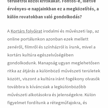
területről közöl kritikákat. Fontos-e, illetve
érvényes-e napjainkban ez a megközelítés, a
külön rovatokban való gondolkodás?
A
Kortárs folyóirat
irodalmi és művészeti lap, az
online portálunkon azonban ezek mellett
zenéről, filmről és színházról is írunk, mivel a
kortárs kultúra egészelvűségében
gondolkodunk. Manapság ugyan meglehetősen
ritka az átjárás a különböző művészeti területek
között, viszont a kultúra iránt fogékony olvasók
továbbra is kíváncsiak a legkülönbözőbb
művészeti alkotásokra és jelenségekre. Külön
figyelmet fordítunk a rétegműfajokra, és