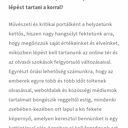
lépést tartani a korral?
Művészeti és kritikai portálként a helyzetünk
kettős, hiszen nagy hangsúlyt fektetünk arra,
hogy megőrizzük saját értékeinket és elveinket,
miközben lépést kell tartanunk az online tér és
az olvasói szokások felgyorsuló változásaival.
Egyrészt óriási lehetőség számunkra, hogy az
emberek egyre több és több időt töltenek
olvasással, weboldalak és közösségi médiumok
tartalmait böngészik reggeltől estig, mindenki
zsebében-kezében ott lapul a kis fekete
képernyő, amelyen keresztül bennünket is egy
kattintással elér. Azonban el kell fogadnunk azt