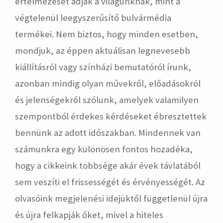
értelmezését adják a világunknak, mint a
végtelenül leegyszerűsítő bulvármédia
termékei. Nem biztos, hogy minden esetben,
mondjuk, az éppen aktuálisan legnevesebb
kiállításról vagy színházi bemutatóról írunk,
azonban mindig olyan művekről, előadásokról
és jelenségekről szólunk, amelyek valamilyen
szempontból érdekes kérdéseket ébresztettek
bennünk az adott időszakban. Mindennek van
számunkra egy különösen fontos hozadéka,
hogy a cikkeink többsége akár évek távlatából
sem veszíti el frissességét és érvényességét. Az
olvasóink megjelenési idejüktől függetlenül újra
és újra felkapják őket, mivel a hiteles