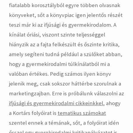
fiatalabb korosztályból egyre többen olvasnak
könyveket, sőt a könyvpiac igen jelentős részét
teszi már ki az ifjúsági és gyermekirodalom. A
kínálat óriási, viszont szinte teljességgel
hiányzik az a fajta felkészült és őszinte kritika,
amely segíteni tudná például a szülőket abban,
hogy a gyermekirodalmi túlkínálatból mi a
valóban értékes. Pedig számos ilyen könyv
jelenik meg, csak sokszor háttérbe szorulnak a
marketingzajban. Erre is próbálunk válaszolni az
ifjúsági és gyermekirodalmi cikkeinkkel
, ahogy
a Kortárs folyóirat is
tematikus számokat
szentel ennek a témának, sőt, a folyóirat idén
ősszel egy
gyerekirodalmi kritikapályázatot
is