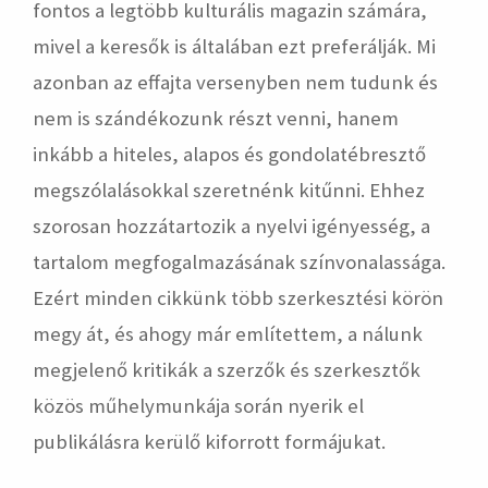
fontos a legtöbb kulturális magazin számára,
mivel a keresők is általában ezt preferálják. Mi
azonban az effajta versenyben nem tudunk és
nem is szándékozunk részt venni, hanem
inkább a hiteles, alapos és gondolatébresztő
megszólalásokkal szeretnénk kitűnni. Ehhez
szorosan hozzátartozik a nyelvi igényesség, a
tartalom megfogalmazásának színvonalassága.
Ezért minden cikkünk több szerkesztési körön
megy át, és ahogy már említettem, a nálunk
megjelenő kritikák a szerzők és szerkesztők
közös műhelymunkája során nyerik el
publikálásra kerülő kiforrott formájukat.