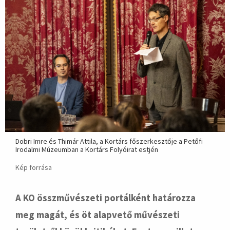
Dobri Imre és Thimár Attila, a Kortárs főszerkesztője a Petőfi
Irodalmi Múzeumban a Kortárs Folyóirat estjén
Kép forrása
A KO összművészeti portálként határozza
meg magát, és öt alapvető művészeti