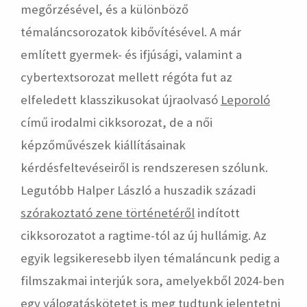
megőrzésével, és a különböző
témaláncsorozatok kibővítésével. A már
említett gyermek- és ifjúsági, valamint a
cybertextsorozat mellett régóta fut az
elfeledett klasszikusokat újraolvasó
Leporoló
című irodalmi cikksorozat, de a női
képzőművészek kiállításainak
kérdésfeltevéseiről is rendszeresen szólunk.
Legutóbb Halper László a huszadik századi
szórakoztató zene történetéről
indított
cikksorozatot a ragtime-tól az új hullámig. Az
egyik legsikeresebb ilyen témaláncunk pedig a
filmszakmai interjúk sora, amelyekből 2024-ben
egy válogatáskötetet is meg tudtunk jelentetni