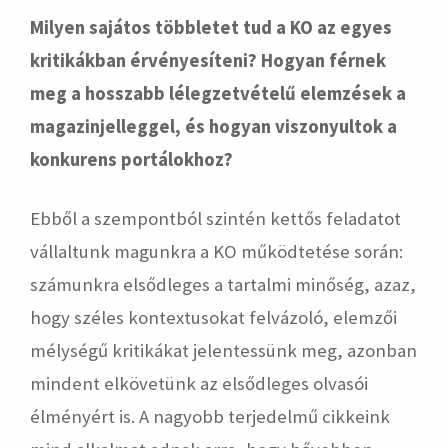
Milyen sajátos többletet tud a KO az egyes
kritikákban érvényesíteni? Hogyan férnek
meg a hosszabb lélegzetvételű elemzések a
magazinjelleggel, és hogyan viszonyultok a
konkurens portálokhoz?
Ebből a szempontból szintén kettős feladatot
vállaltunk magunkra a KO működtetése során:
számunkra elsődleges a tartalmi minőség, azaz,
hogy széles kontextusokat felvázoló, elemzői
mélységű kritikákat jelentessünk meg, azonban
mindent elkövetünk az elsődleges olvasói
élményért is. A nagyobb terjedelmű cikkeink