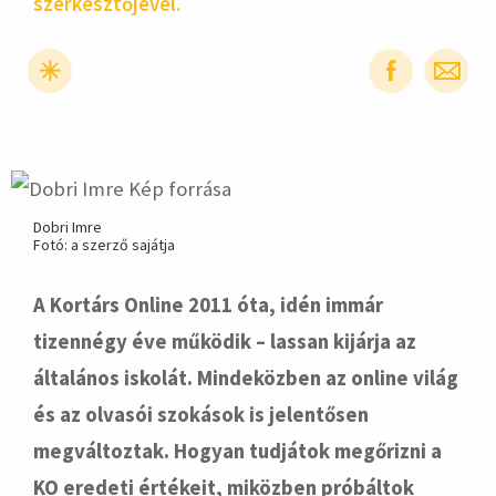
szerkesztőjével.
hirdetés
Dobri Imre
Fotó: a szerző sajátja
A Kortárs Online 2011 óta, idén immár
tizennégy éve működik – lassan kijárja az
általános iskolát. Mindeközben az online világ
és az olvasói szokások is jelentősen
megváltoztak. Hogyan tudjátok megőrizni a
KO eredeti értékeit, miközben próbáltok