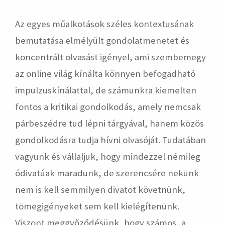
Az egyes műalkotások széles kontextusának
bemutatása elmélyült gondolatmenetet és
koncentrált olvasást igényel, ami szembemegy
az online világ kínálta könnyen befogadható
impulzuskínálattal, de számunkra kiemelten
fontos a kritikai gondolkodás, amely nemcsak
párbeszédre tud lépni tárgyával, hanem közös
gondolkodásra tudja hívni olvasóját. Tudatában
vagyunk és vállaljuk, hogy mindezzel némileg
ódivatúak maradunk, de szerencsére nekünk
nem is kell semmilyen divatot követnünk,
tömegigényeket sem kell kielégítenünk.
Viszont meggyőződésünk, hogy számos, a