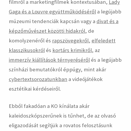
filmről a marketingfilmek kontextusában,
Lady
Gaga és a Louvre együttműködéséről
a legújabb
múzeumi tendenciák kapcsán vagy a
divat és a
képzőművészet közötti hidakról
, de
komolyzenéről és
rapszövegekről
,
elfeledett
klasszikusokról
és
kortárs krimikről
, az
immerzív kiállítások térnyeréséről
és a legújabb
színházi bemutatókról éppúgy, mint akár
cybertextsorozatunkban
a videójátékok
esztétikai kérdéseiről.
Ebből fakadóan a KO kínálata akár
kaleidoszkópszerűnek is tűnhet, de az olvasó
eligazodását segítjük a rovatos felosztásunk