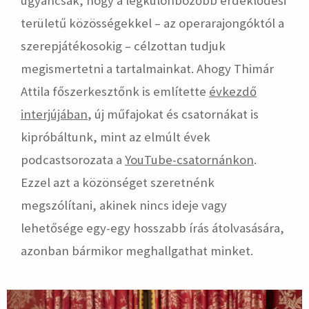
ugyancsak, hogy a legkülönbözőbb érdeklődési
területű közösségekkel – az operarajongóktól a
szerepjátékosokig – célzottan tudjuk
megismertetni a tartalmainkat. Ahogy Thimár
Attila főszerkesztőnk is említette
évkezdő
interjújában
, új műfajokat és csatornákat is
kipróbáltunk, mint az elmúlt évek
podcastsorozata a
YouTube-csatornánkon
.
Ezzel azt a közönséget szeretnénk
megszólítani, akinek nincs ideje vagy
lehetősége egy-egy hosszabb írás átolvasására,
azonban bármikor meghallgathat minket.