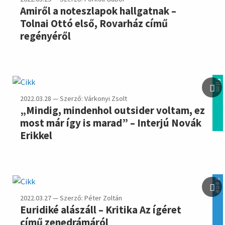
Amiről a noteszlapok hallgatnak –
Tolnai Ottó első, Rovarház című
regényéről
film
2022.03.28 — Szerző: Várkonyi Zsolt
„Mindig, mindenhol outsider voltam, ez
most már így is marad” – Interjú Novák
Erikkel
zene
2022.03.27 — Szerző: Péter Zoltán
Euridiké alászáll – Kritika Az ígéret
című zenedrámáról