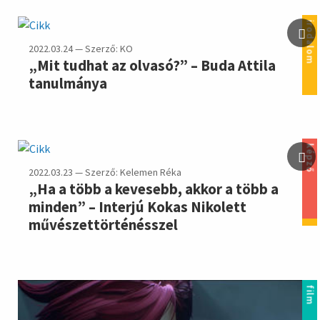
irodalom
2022.03.24 — Szerző: KO
„Mit tudhat az olvasó?” – Buda Attila
tanulmánya
képző
2022.03.23 — Szerző: Kelemen Réka
„Ha a több a kevesebb, akkor a több a
minden” – Interjú Kokas Nikolett
művészettörténésszel
film