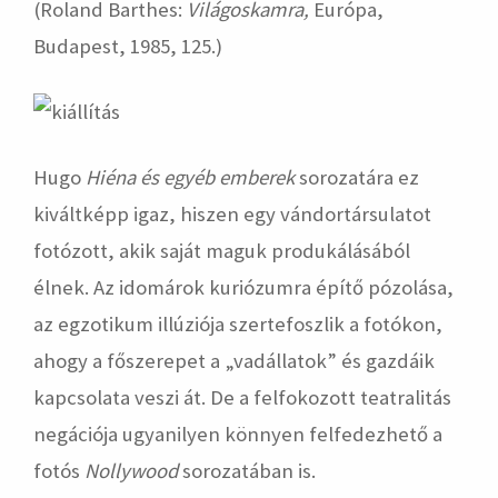
(Roland Barthes:
Világoskamra,
Európa,
Budapest, 1985, 125.)
Hugo
Hiéna és egyéb emberek
sorozatára ez
kiváltképp igaz, hiszen egy vándortársulatot
fotózott, akik saját maguk produkálásából
élnek. Az idomárok kuriózumra építő pózolása,
az egzotikum illúziója szertefoszlik a fotókon,
ahogy a főszerepet a „vadállatok” és gazdáik
kapcsolata veszi át. De a felfokozott teatralitás
negációja ugyanilyen könnyen felfedezhető a
fotós
Nollywood
sorozatában is.