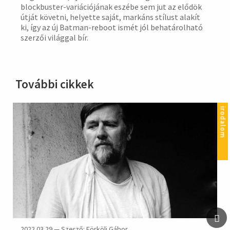
blockbuster-variációjának eszébe sem jut az elődök
útját követni, helyette saját, markáns stílust alakít
ki, így az új Batman-reboot ismét jól behatárolható
szerzői világgal bír.
További cikkek
irodalom
2022.03.29 — Szerző: Förköli Gábor