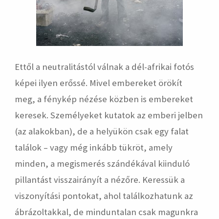
Ettől a neutralitástól válnak a dél-afrikai fotós
képei ilyen erőssé. Mivel embereket örökít
meg, a fénykép nézése közben is embereket
keresek. Személyeket kutatok az emberi jelben
(az alakokban), de a helyükön csak egy falat
találok – vagy még inkább tükröt, amely
minden, a megismerés szándékával kiinduló
pillantást visszairányít a nézőre. Keressük a
viszonyítási pontokat, ahol találkozhatunk az
ábrázoltakkal, de minduntalan csak magunkra