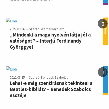
irodalom
2022.03.26 — Szerző: Werner Nikolett
„Mindenki a maga nyelvén látja jól a
valóságot” – Interjú Ferdinandy
Györggyel
zene
2022.03.25 — Szerző: Benedek Szabolcs
Lehet-e még szentírásnak tekinteni a
Beatles-bibliát? – Benedek Szabolcs
esszéje