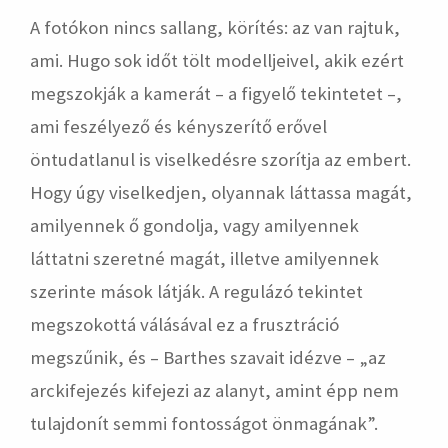
A fotókon nincs sallang, körítés: az van rajtuk,
ami. Hugo sok időt tölt modelljeivel, akik ezért
megszokják a kamerát – a figyelő tekintetet –,
ami feszélyező és kényszerítő erővel
öntudatlanul is viselkedésre szorítja az embert.
Hogy úgy viselkedjen, olyannak láttassa magát,
amilyennek ő gondolja, vagy amilyennek
láttatni szeretné magát, illetve amilyennek
szerinte mások látják. A regulázó tekintet
megszokottá válásával ez a frusztráció
megszűnik, és – Barthes szavait idézve – „az
arckifejezés kifejezi az alanyt, amint épp nem
tulajdonít semmi fontosságot önmagának”.