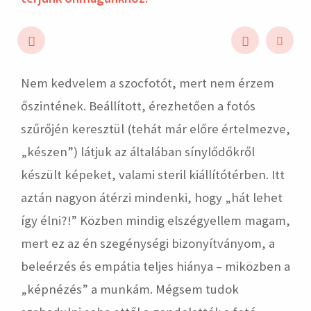
Nem kedvelem a szocfotót, mert nem érzem
hirdetés
őszintének. Beállított, érezhetően a fotós
szűrőjén keresztül (tehát már előre értelmezve,
„készen”) látjuk az általában sínylődőkről
készült képeket, valami steril kiállítótérben. Itt
aztán nagyon átérzi mindenki, hogy „hát lehet
így élni?!” Közben mindig elszégyellem magam,
mert ez az én szegénységi bizonyítványom, a
beleérzés és empátia teljes hiánya – miközben a
„képnézés” a munkám. Mégsem tudok