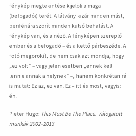
fénykép megtekintése kijelöli a maga
(befogadói) terét. A látvány kizár minden mást,
perifériára szorít minden külső behatást. A
fénykép van, és a néző. A fényképen szereplő
ember és a befogadó – és a kettő párbeszéde. A
fotó megörökít, de nem csak azt mondja, hogy
„ez volt” – vagy jelen esetben „ennek kell
lennie annak a helynek” –, hanem konkrétan rá
is mutat: Ez az, ez van. Ez – itt és most, vagyis:
én.
Pieter Hugo:
This Must Be The Place.
Válogatott
munkák 2002–2013