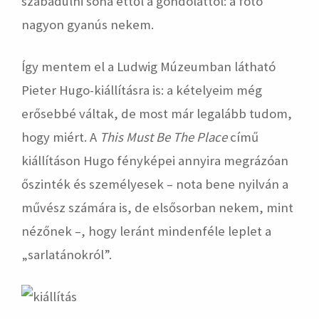
szabadulni soha ettől a gondolattól: a fotó
nagyon gyanús nekem.
Így mentem el a Ludwig Múzeumban látható
Pieter Hugo-kiállításra is: a kételyeim még
erősebbé váltak, de most már legalább tudom,
hogy miért. A
This Must Be The Place
című
kiállításon Hugo fényképei annyira megrázóan
őszinték és személyesek – nota bene nyilván a
művész számára is, de elsősorban nekem, mint
nézőnek –, hogy leránt mindenféle leplet a
„sarlatánokról”.