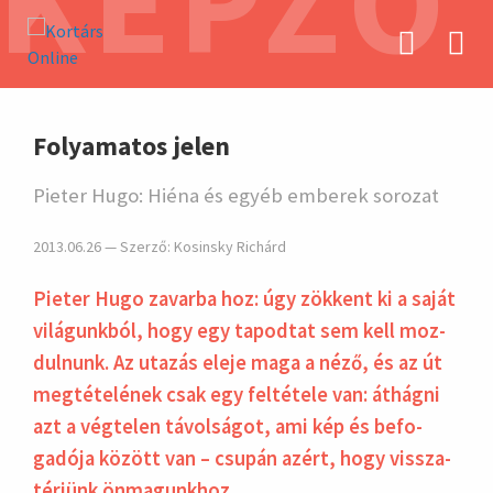
KÉPZŐ
hirdetés
Folyamatos jelen
Pieter Hugo: Hiéna és egyéb emberek sorozat
2013.06.26 — Szerző:
Kosinsky Richárd
Pieter Hugo zavarba hoz: úgy zökkent ki a saját
vilá­gunkból, hogy egy tapod­tat sem kell moz­
dulnunk. Az utazás eleje maga a néző, és az út
meg­téte­lének csak egy felté­tele van: áthágni
azt a vég­telen távol­ságot, ami kép és befo­
gadója között van – csupán azért, hogy vissza­
térjünk önma­gunkhoz.