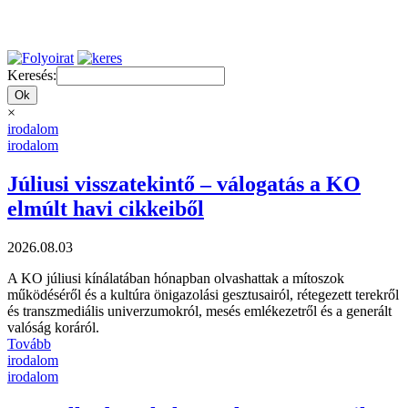
Keresés:
×
irodalom
irodalom
Júliusi visszatekintő – válogatás a KO
elmúlt havi cikkeiből
2026.08.03
A KO júliusi kínálatában hónapban olvashattak a mítoszok
működéséről és a kultúra önigazolási gesztusairól, rétegezett terekről
és transzmediális univerzumokról, mesés emlékezetről és a generált
valóság koráról.
Tovább
irodalom
irodalom