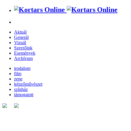
Aktuál
Generál
Vizuál
Szerzőink
Események
Archívum
irodalom
film
zene
képzőművészet
színház
támogatott