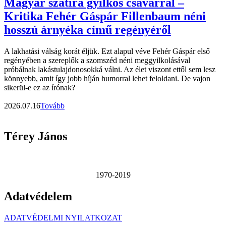
Magyar szatíra gyilkos csavarral –
Kritika Fehér Gáspár Fillenbaum néni
hosszú árnyéka című regényéről
A lakhatási válság korát éljük. Ezt alapul véve Fehér Gáspár első
regényében a szereplők a szomszéd néni meggyilkolásával
próbálnak lakástulajdonosokká válni. Az élet viszont ettől sem lesz
könnyebb, amit így jobb híján humorral lehet feloldani. De vajon
sikerül-e ez az írónak?
2026.07.16
Tovább
Térey János
1970-2019
Adatvédelem
ADATVÉDELMI NYILATKOZAT