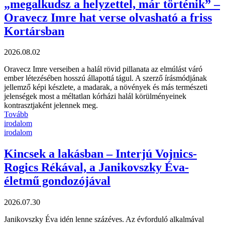
„megalkudsz a helyzettel, már történik” –
Oravecz Imre hat verse olvasható a friss
Kortársban
2026.08.02
Oravecz Imre verseiben a halál rövid pillanata az elmúlást váró
ember létezésében hosszú állapottá tágul. A szerző írásmódjának
jellemző képi készlete, a madarak, a növények és más természeti
jelenségek most a méltatlan kórházi halál körülményeinek
kontrasztjaként jelennek meg.
Tovább
irodalom
irodalom
Kincsek a lakásban – Interjú Vojnics-
Rogics Rékával, a Janikovszky Éva-
életmű gondozójával
2026.07.30
Janikovszky Éva idén lenne százéves. Az évforduló alkalmával