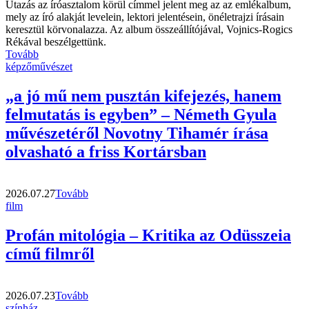
Utazás az íróasztalom körül címmel jelent meg az az emlékalbum,
mely az író alakját levelein, lektori jelentésein, önéletrajzi írásain
keresztül körvonalazza. Az album összeállítójával, Vojnics-Rogics
Rékával beszélgettünk.
Tovább
képzőművészet
„a jó mű nem pusztán kifejezés, hanem
felmutatás is egyben” – Németh Gyula
művészetéről Novotny Tihamér írása
olvasható a friss Kortársban
2026.07.27
Tovább
film
Profán mitológia – Kritika az Odüsszeia
című filmről
2026.07.23
Tovább
színház