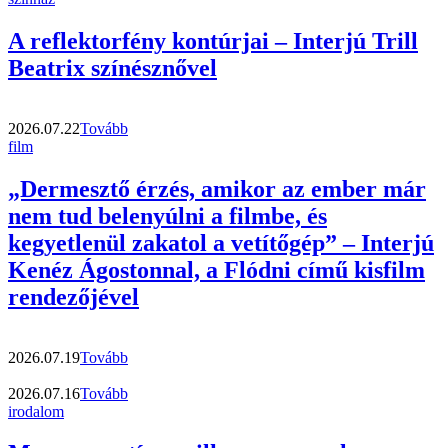
A reflektorfény kontúrjai – Interjú Trill
Beatrix színésznővel
2026.07.22
Tovább
film
„Dermesztő érzés, amikor az ember már
nem tud belenyúlni a filmbe, és
kegyetlenül zakatol a vetítőgép” – Interjú
Kenéz Ágostonnal, a Flódni című kisfilm
rendezőjével
2026.07.19
Tovább
2026.07.16
Tovább
irodalom