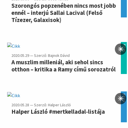
Szorongós popzenében nincs most jobb
ennél – interjú Sallai Lacival (Felső
Tízezer, Galaxisok)
film
2020.05.29 — Szerző: Bajnok Dávid
A muszlim milleniál, aki sehol sincs
otthon – kritika a Ramy című sorozatról
zene
2020.05.28 — Szerző: Halper László
Halper László #mertkelladal-listája