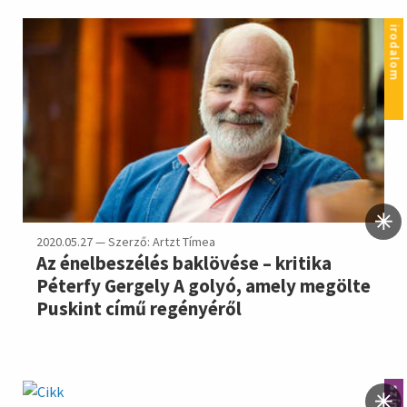
irodalom
2020.05.27 — Szerző: Artzt Tímea
Az énelbeszélés baklövése – kritika
Péterfy Gergely A golyó, amely megölte
Puskint című regényéről