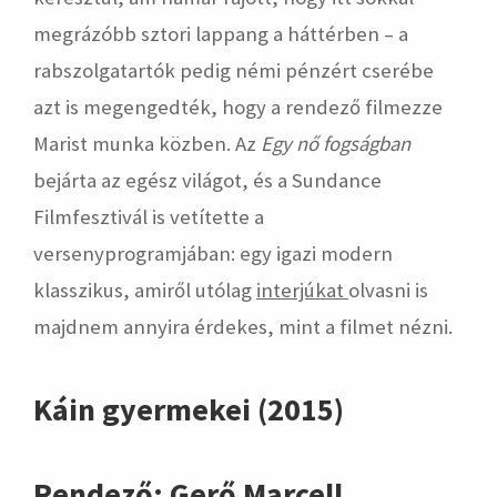
megrázóbb sztori lappang a háttérben – a
rabszolgatartók pedig némi pénzért cserébe
azt is megengedték, hogy a rendező filmezze
Marist munka közben. Az
Egy nő fogságban
bejárta az egész világot, és a Sundance
Filmfesztivál is vetítette a
versenyprogramjában: egy igazi modern
klasszikus, amiről utólag
interjúkat
olvasni is
majdnem annyira érdekes, mint a filmet nézni.
Káin gyermekei (2015)
Rendező: Gerő Marcell