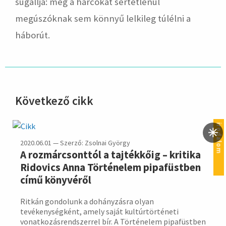
sugallja: még a harcokat sértetlenül
megúszóknak sem könnyű lelkileg túlélni a
háborút.
Következő cikk
hirdetés
irodalom
2020.06.01 — Szerző: Zsolnai György
A rozmárcsonttól a tajtékkőig – kritika
Ridovics Anna Történelem pipafüstben
című könyvéről
Ritkán gondolunk a dohányzásra olyan
tevékenységként, amely saját kultúrtörténeti
vonatkozásrendszerrel bír. A Történelem pipafüstben