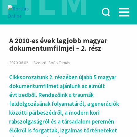
FILM
hirdetés
A 2010-es évek legjobb magyar
dokumentumfilmjei – 2. rész
2020.06.02 — Szerző:
Soós Tamás
Cikksorozatunk 2. részében újabb 5 magyar
dokumentumfilmet ajánlunk az elmúlt
évtizedből. Rendezőink a traumák
feldolgozásának folyamatáról, a generációk
közötti párbeszédről, a modern kori
rabszolgaságról és a társadalom peremén
élőkről is forgattak, izgalmas történeteket