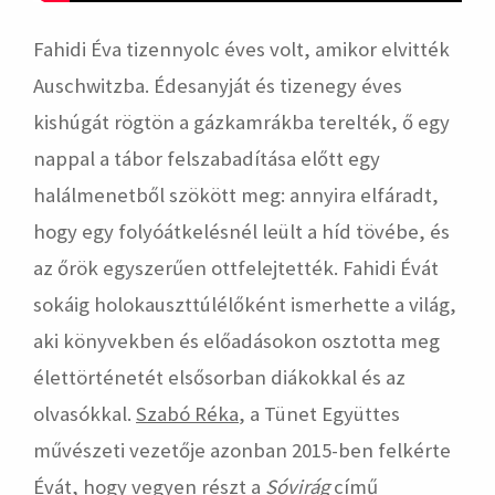
Fahidi Éva tizennyolc éves volt, amikor elvitték
Auschwitzba. Édesanyját és tizenegy éves
kishúgát rögtön a gázkamrákba terelték, ő egy
nappal a tábor felszabadítása előtt egy
halálmenetből szökött meg: annyira elfáradt,
hogy egy folyóátkelésnél leült a híd tövébe, és
az őrök egyszerűen ottfelejtették. Fahidi Évát
sokáig holokauszttúlélőként ismerhette a világ,
aki könyvekben és előadásokon osztotta meg
élettörténetét elsősorban diákokkal és az
olvasókkal.
Szabó Réka
, a Tünet Együttes
művészeti vezetője azonban 2015-ben felkérte
Évát, hogy vegyen részt a
Sóvirág
című