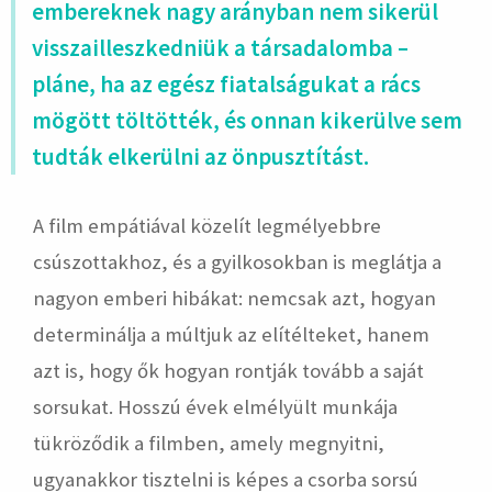
embereknek nagy arányban nem sikerül
visszailleszkedniük a társadalomba –
pláne, ha az egész fiatalságukat a rács
mögött töltötték, és onnan kikerülve sem
tudták elkerülni az önpusztítást.
A film empátiával közelít legmélyebbre
csúszottakhoz, és a gyilkosokban is meglátja a
nagyon emberi hibákat: nemcsak azt, hogyan
determinálja a múltjuk az elítélteket, hanem
azt is, hogy ők hogyan rontják tovább a saját
sorsukat. Hosszú évek elmélyült munkája
tükröződik a filmben, amely megnyitni,
ugyanakkor tisztelni is képes a csorba sorsú