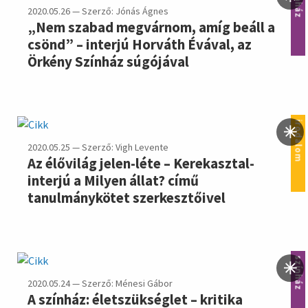
színház
2020.05.26 — Szerző: Jónás Ágnes
„Nem szabad megvárnom, amíg beáll a
csönd” – interjú Horváth Évával, az
Örkény Színház súgójával
irodalom
2020.05.25 — Szerző: Vigh Levente
Az élővilág jelen-léte – Kerekasztal-
interjú a Milyen állat? című
tanulmánykötet szerkesztőivel
színház
2020.05.24 — Szerző: Ménesi Gábor
A színház: életszükséglet – kritika