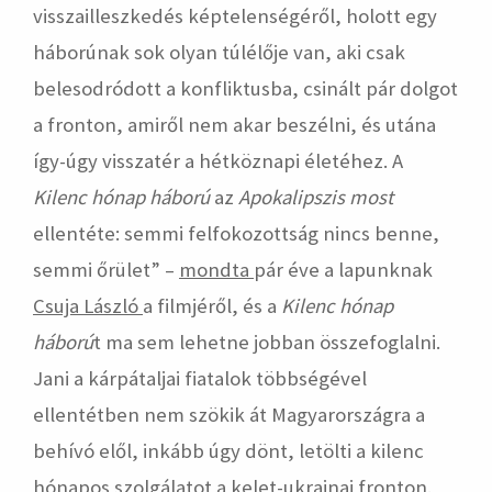
visszailleszkedés képtelenségéről, holott egy
háborúnak sok olyan túlélője van, aki csak
belesodródott a konfliktusba, csinált pár dolgot
a fronton, amiről nem akar beszélni, és utána
így-úgy visszatér a hétköznapi életéhez. A
Kilenc hónap háború
az
Apokalipszis most
ellentéte: semmi felfokozottság nincs benne,
semmi őrület” –
mondta
pár éve a lapunknak
Csuja László
a filmjéről, és a
Kilenc hónap
háború
t ma sem lehetne jobban összefoglalni.
Jani a kárpátaljai fiatalok többségével
ellentétben nem szökik át Magyarországra a
behívó elől, inkább úgy dönt, letölti a kilenc
hónapos szolgálatot a kelet-ukrajnai fronton.