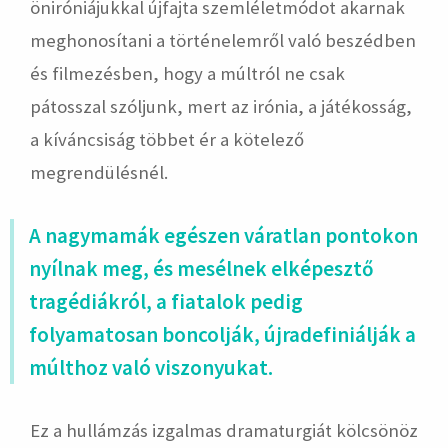
öniróniájukkal újfajta szemléletmódot akarnak
meghonosítani a történelemről való beszédben
és filmezésben, hogy a múltról ne csak
pátosszal szóljunk, mert az irónia, a játékosság,
a kíváncsiság többet ér a kötelező
megrendülésnél.
A nagymamák egészen váratlan pontokon
nyílnak meg, és mesélnek elképesztő
tragédiákról, a fiatalok pedig
folyamatosan boncolják, újradefiniálják a
múlthoz való viszonyukat.
Ez a hullámzás izgalmas dramaturgiát kölcsönöz