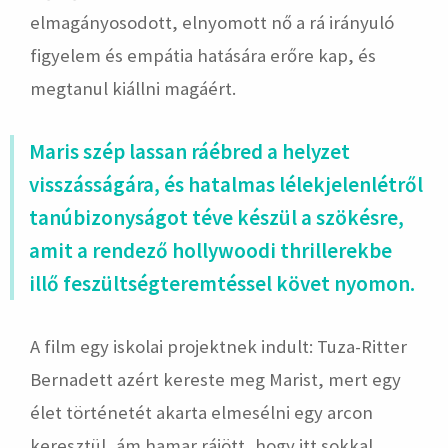
elmagányosodott, elnyomott nő a rá irányuló
figyelem és empátia hatására erőre kap, és
megtanul kiállni magáért.
Maris szép lassan ráébred a helyzet
visszásságára, és hatalmas lélekjelenlétről
tanúbizonyságot téve készül a szökésre,
amit a rendező hollywoodi thrillerekbe
illő feszültségteremtéssel követ nyomon.
A film egy iskolai projektnek indult: Tuza-Ritter
Bernadett azért kereste meg Marist, mert egy
élet történetét akarta elmesélni egy arcon
keresztül, ám hamar rájött, hogy itt sokkal