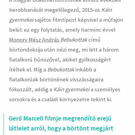
berobbanását megelőlegező, 2015-ös
Káin
gyermekei
sajátos filmtípust képvisel a műfajon
belül: ez egy folytatás, amely harminc évvel
Monory Mész András
Bebukottak
című
börtöndoksija után nézi meg, mi lett a három
fiatalkorú bűnözővel, akiket gyilkosságért
ítéltek el. Míg a
Bebukottak
inkább a
fiatalkorúak börtönének visszásságaira
fókuszált, addig a
Káin gyermekei
a személyes
sorsokra és a családi környezetre tekint ki.
Gerő Marcell filmje megrendítő erejű
látlelet arról, hogy a börtönt megjárt