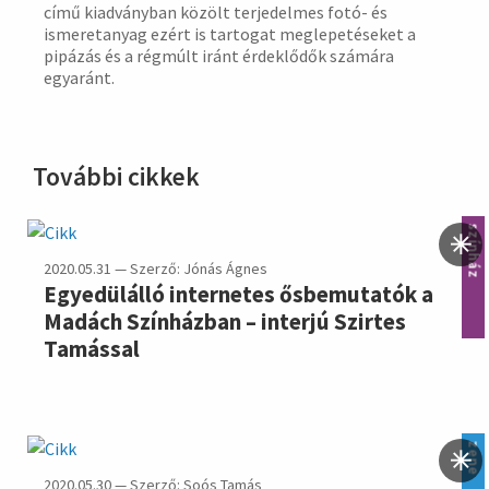
című kiadványban közölt terjedelmes fotó- és
ismeretanyag ezért is tartogat meglepetéseket a
pipázás és a régmúlt iránt érdeklődők számára
egyaránt.
További cikkek
színház
2020.05.31 — Szerző: Jónás Ágnes
Egyedülálló internetes ősbemutatók a
Madách Színházban – interjú Szirtes
Tamással
zene
2020.05.30 — Szerző: Soós Tamás