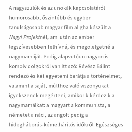
A nagyszülők és az unokák kapcsolatáról
humorosabb, őszintébb és egyben
tanulságosabb magyar film aligha készült a
Nagyi Projekt
nél, ami után az ember
legszívesebben felhívná, és megölelgetné a
nagymamáját. Pedig alapvetően nagyon is
komoly dolgokról van itt szó: Révész Bálint
rendező és két egyetemi barátja a történelmet,
valamint a saját, múlthoz való viszonyukat
igyekszenek megérteni, amikor kikérdezik a
nagymamáikat: a magyart a kommunista, a
németet a náci, az angolt pedig a
hidegháborús-kémelhárítós időkről. Egészséges