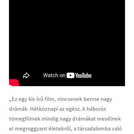
„Ez egy kis ívű film, nincsenek benne nagy
drámák. Hétköznapi az egész. A háborús
tömegfilmek mindig nagy drámákat mesélnek
el megroggyant életekről, a társadalomba való