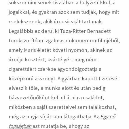
sokszor nincsenek tisztában a helyzetükkel, a
jogaikkal, és gyakran azok sem tudják, hogy mit
cselekszenek, akik ún. csicskát tartanak.
Legalábbis ez derül ki Tuza-Ritter Bernadett
torokszorítóan izgalmas dokumentumfilmjéből,
amely Maris életét követi nyomon, akinek az
úrnője kosztért, kvártélyért meg némi
cigarettáért cserébe agyondolgoztatja a
középkorú asszonyt. A gyárban kapott fizetését
elveszik tőle, a munka előtt és után pedig
házvezetőnőként kell ellátnia a családot,
miközben a saját szeretteivel sem találkozhat,
még az anyja sírját sem látogathatja. Az
Egy nő
fogságban
azt mutatja be, ahogy az