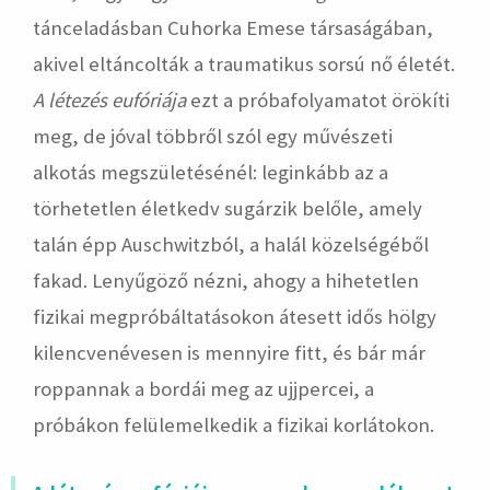
tánceladásban Cuhorka Emese társaságában,
akivel eltáncolták a traumatikus sorsú nő életét.
A létezés eufóriája
ezt a próbafolyamatot örökíti
meg, de jóval többről szól egy művészeti
alkotás megszületésénél: leginkább az a
törhetetlen életkedv sugárzik belőle, amely
talán épp Auschwitzból, a halál közelségéből
fakad. Lenyűgöző nézni, ahogy a hihetetlen
fizikai megpróbáltatásokon átesett idős hölgy
kilencvenévesen is mennyire fitt, és bár már
roppannak a bordái meg az ujjpercei, a
próbákon felülemelkedik a fizikai korlátokon.