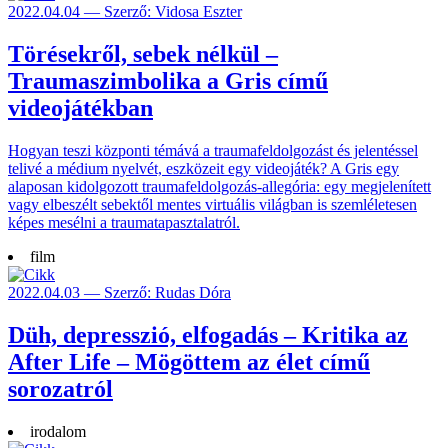
2022.04.04 — Szerző: Vidosa Eszter
Törésekről, sebek nélkül –
Traumaszimbolika a Gris című
videojátékban
Hogyan teszi központi témává a traumafeldolgozást és jelentéssel
telivé a médium nyelvét, eszközeit egy videojáték? A Gris egy
alaposan kidolgozott traumafeldolgozás-allegória: egy megjelenített
vagy elbeszélt sebektől mentes virtuális világban is szemléletesen
képes mesélni a traumatapasztalatról.
film
2022.04.03 — Szerző: Rudas Dóra
Düh, depresszió, elfogadás – Kritika az
After Life – Mögöttem az élet című
sorozatról
irodalom