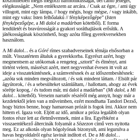
köszönhetően mégis megőrzi harmonikusságát, bel canto jellegét,
elégikusságát: „Nem emlékszem az arcára. / Csak az égre, / ami úgy
villogott, mint egy lámpa, // hogy mégis, hogy mégse, / vagy inkább,
mint egy vaku: Isten felhőalakú // fényképezőgépe” (
Isten
fényképezőgépe
, a
Mi dalol a madárban
kötetből). E forma
lendületét és bravúrosságát a gyakori soráthajlások erősítik. A
játékosságának köszönhető, hogy azóta főleg gyerekversekben
használom.
A
Mi dalol…
és a
Góré
rímes szabadverseinek témája elsősorban a
múlt. Visszatértem általuk a gyerekkorba. Egyrészt azért, hogy
megmentsem az utókornak a rengeteg „sztorit” és élményt, ami
történt velem, másrészt azért, mert negyvenhat évesen itt volt az
ideje a visszatekintésnek, a számvetésnek és az időszembesítésnek:
„azóta sok minden megváltozott, / és sok mindent láttam. / Elsült pár
ágyútorok, / és a sebesülteket számláltam, / hallottam, ahogy az évek
sörétje kopog, / és tudom már, mi dalol a madárban” (
Mi dalol
, a
Mi
dalol…
kötetből). Verseim narratív részéről még annyit, hogy már a
kezdetektől jelen van a műveimben, ezért mondhatta Tandori Dezső,
hogy biztos benne, hogy hamarosan prózát is fogok írni. Akkor nem
hittem el. Igaza volt. Eljött az idő, amikor a próza legalább olyan
fontos része lett az életművemnek, mint a líra. Egyébként a
visszaemlékező áltercinák folyamát a
Síszezon
című vers nyitotta
meg. Ez az alkotás olyan hógolyónak bizonyult, ami legurulva a
havas hegyoldalról egész lavinát indított el. De a
Mi dalol…