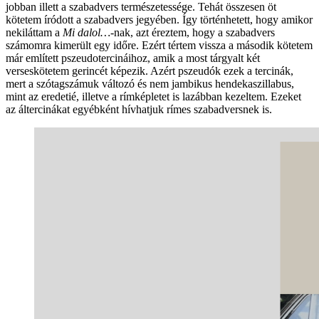
jobban illett a szabadvers természetessége. Tehát összesen öt
kötetem íródott a szabadvers jegyében. Így történhetett, hogy amikor
nekiláttam a
Mi dalol…-
nak, azt éreztem, hogy a szabadvers
számomra kimerült egy időre. Ezért tértem vissza a második kötetem
már említett pszeudotercináihoz, amik a most tárgyalt két
verseskötetem gerincét képezik. Azért pszeudók ezek a tercinák,
mert a szótagszámuk változó és nem jambikus hendekaszillabus,
mint az eredetié, illetve a rímképletet is lazábban kezeltem. Ezeket
az áltercinákat egyébként hívhatjuk rímes szabadversnek is.