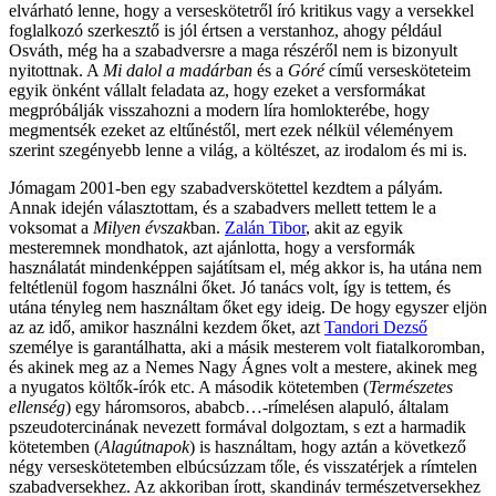
elvárható lenne, hogy a verseskötetről író kritikus vagy a versekkel
foglalkozó szerkesztő is jól értsen a verstanhoz, ahogy például
Osváth, még ha a szabadversre a maga részéről nem is bizonyult
nyitottnak. A
Mi dalol a madárban
és a
Góré
című versesköteteim
egyik önként vállalt feladata az, hogy ezeket a versformákat
megpróbálják visszahozni a modern líra homlokterébe, hogy
megmentsék ezeket az eltűnéstől, mert ezek nélkül véleményem
szerint szegényebb lenne a világ, a költészet, az irodalom és mi is.
Jómagam 2001-ben egy szabadverskötettel kezdtem a pályám.
Annak idején választottam, és a szabadvers mellett tettem le a
voksomat a
Milyen évszak
ban.
Zalán Tibor
, akit az egyik
mesteremnek mondhatok, azt ajánlotta, hogy a versformák
használatát mindenképpen sajátítsam el, még akkor is, ha utána nem
feltétlenül fogom használni őket. Jó tanács volt, így is tettem, és
utána tényleg nem használtam őket egy ideig. De hogy egyszer eljön
az az idő, amikor használni kezdem őket, azt
Tandori Dezső
személye is garantálhatta, aki a másik mesterem volt fiatalkoromban,
és akinek meg az a Nemes Nagy Ágnes volt a mestere, akinek meg
a nyugatos költők-írók etc. A második kötetemben (
Természetes
ellenség
) egy háromsoros, ababcb…-rímelésen alapuló, általam
pszeudotercinának nevezett formával dolgoztam, s ezt a harmadik
kötetemben (
Alagútnapok
) is használtam, hogy aztán a következő
négy verseskötetemben elbúcsúzzam tőle, és visszatérjek a rímtelen
szabadversekhez. Az akkoriban írott, skandináv természetversekhez