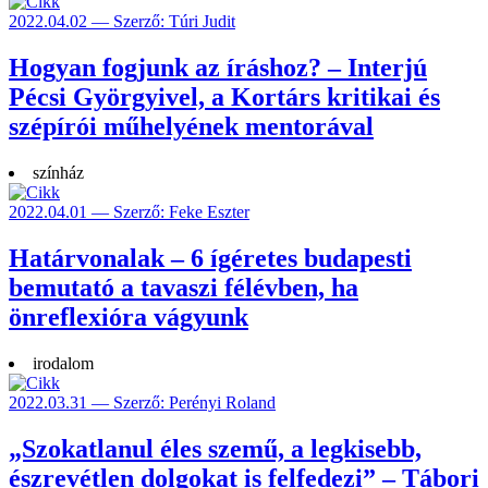
2022.04.02 — Szerző: Túri Judit
Hogyan fogjunk az íráshoz? – Interjú
Pécsi Györgyivel, a Kortárs kritikai és
szépírói műhelyének mentorával
színház
2022.04.01 — Szerző: Feke Eszter
Határvonalak – 6 ígéretes budapesti
bemutató a tavaszi félévben, ha
önreflexióra vágyunk
irodalom
2022.03.31 — Szerző: Perényi Roland
„Szokatlanul éles szemű, a legkisebb,
észrevétlen dolgokat is felfedezi” – Tábori