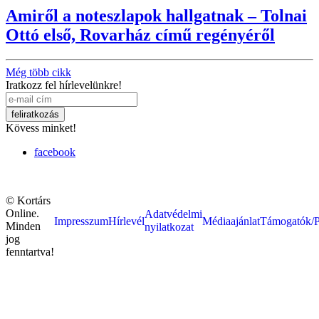
Amiről a noteszlapok hallgatnak – Tolnai
Ottó első, Rovarház című regényéről
Még több cikk
Iratkozz fel hírlevelünkre!
Kövess minket!
facebook
© Kortárs
Online.
Adatvédelmi
Impresszum
Hírlevél
Médiaajánlat
Támogatók/P
Minden
nyilatkozat
jog
fenntartva!