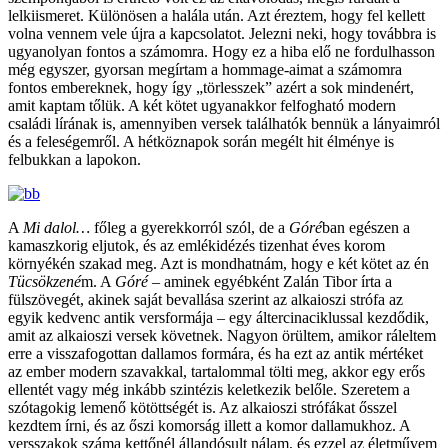
lelkiismeret. Különösen a halála után. Azt éreztem, hogy fel kellett
volna vennem vele újra a kapcsolatot. Jelezni neki, hogy továbbra is
ugyanolyan fontos a számomra. Hogy ez a hiba elő ne fordulhasson
még egyszer, gyorsan megírtam a hommage-aimat a számomra
fontos embereknek, hogy így „törlesszek” azért a sok mindenért,
amit kaptam tőlük. A két kötet ugyanakkor felfogható modern
családi lírának is, amennyiben versek találhatók bennük a lányaimról
és a feleségemről. A hétköznapok során megélt hit élménye is
felbukkan a lapokon.
A
Mi dalol…
főleg a gyerekkorról szól, de a
Góré
ban egészen a
kamaszkorig eljutok, és az emlékidézés tizenhat éves korom
környékén szakad meg. Azt is mondhatnám, hogy e két kötet az én
Tücsökzené
m. A
Góré
‒ aminek egyébként Zalán Tibor írta a
fülszövegét, akinek saját bevallása szerint az alkaioszi strófa az
egyik kedvenc antik versformája ‒ egy áltercinaciklussal kezdődik,
amit az alkaioszi versek követnek. Nagyon örültem, amikor ráleltem
erre a visszafogottan dallamos formára, és ha ezt az antik mértéket
az ember modern szavakkal, tartalommal tölti meg, akkor egy erős
ellentét vagy még inkább szintézis keletkezik belőle. Szeretem a
szótagokig lemenő kötöttségét is. Az alkaioszi strófákat ősszel
kezdtem írni, és az őszi komorság illett a komor dallamukhoz. A
versszakok száma kettőnél állandósult nálam, és ezzel az életművem