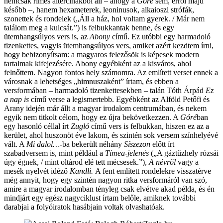
nemcsak rímes áltercinákból áll ‒ ahogy a
Góré
sem, erről majd
később ‒, hanem hexameterek, leoninusok, alkaioszi strófák,
szonettek és rondelek („Áll a ház, hol voltam gyerek. / Már nem
találom meg a kulcsát.”) is felbukkantak benne, és egy
ütemhangsúlyos vers is, az
Abony
című. Ez utóbbi egy harmadoló
tizenkettes, vagyis ütemhangsúlyos vers, amiket azért kezdtem írni,
hogy bebizonyítsam: a magyaros felezősök is képesek modern
tartalmak kifejezésére. Abony egyébként az a kisváros, ahol
felnőttem. Nagyon fontos hely számomra. Az említett verset ennek a
városnak a lehetséges „himnuszaként” írtam, és ebben a
versformában ‒ harmadoló tizenkettesekben ‒ talán Tóth Árpád
Ez
a nap is
című verse a legismertebb. Egyébként az Alföld Petőfi és
Arany idején már állt a magyar irodalom centrumában, és nekem
egyik nem titkolt célom, hogy ez újra bekövetkezzen. A
Góré
ban
egy hasonló céllal írt
Zugló
című vers is felbukkan, hiszen ez az a
kerület, ahol huszonöt éve lakom, és szintén sok versem színhelyévé
vált. A
Mi dalol…-
ba bekerült néhány
Síszezon
előtt írt
szabadversem is, mint például a
Tímea-jelenés
(„A gáztűzhely rózsái
úgy égnek, / mint oltárod elé tett mécsesek.”),
A névről
vagy a
mesék nyelvét idéző
Kandli.
A fent említett rondelekre visszatérve
még annyit, hogy egy szintén nagyon ritka versformáról van szó,
amire a magyar irodalomban tényleg csak elvétve akad példa, és én
mindjárt egy egész nagyciklust írtam belőle, amiknek további
darabjai a folyóiratok hasábjain voltak olvashatóak.