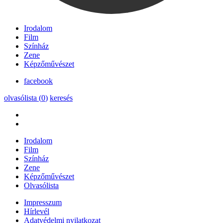
Irodalom
Film
Színház
Zene
Képzőművészet
facebook
olvasólista (
0
)
keresés
Irodalom
Film
Színház
Zene
Képzőművészet
Olvasólista
Impresszum
Hírlevél
Adatvédelmi nyilatkozat