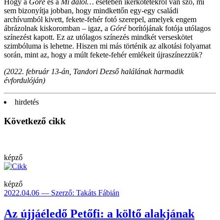
Hogy a
Góré
és a
Mi dalol…
esetében ikerkötetekről van szó, mi
sem bizonyítja jobban, hogy mindkettőn egy-egy családi
archívumból kivett, fekete-fehér fotó szerepel, amelyek engem
ábrázolnak kiskoromban ‒ igaz, a
Góré
borítójának fotója utólagos
színezést kapott. Ez az utólagos színezés mindkét verseskötet
szimbóluma is lehetne. Hiszen mi más történik az alkotási folyamat
során, mint az, hogy a múlt fekete-fehér emlékeit újraszínezzük?
(2022. február 13-án, Tandori Dezső halálának harmadik
évfordulóján)
hirdetés
Következő cikk
képző
képző
2022.04.06 — Szerző: Takáts Fábián
Az újjáéledő Petőfi: a költő alakjának