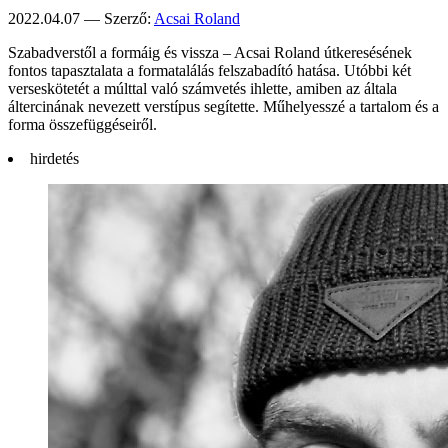
2022.04.07 — Szerző:
Acsai Roland
Szabadverstől a formáig és vissza – Acsai Roland útkeresésének
fontos tapasztalata a formatalálás felszabadító hatása. Utóbbi két
verseskötetét a múlttal való számvetés ihlette, amiben az általa
áltercinának nevezett verstípus segítette. Műhelyesszé a tartalom és a
forma összefüggéseiről.
hirdetés