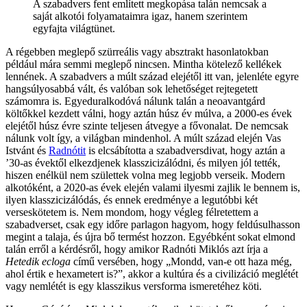
A szabadvers fent említett megkopása talán nemcsak a
saját alkotói folyamataimra igaz, hanem szerintem
egyfajta világtünet.
A régebben meglepő szürreális vagy absztrakt hasonlatokban
például mára semmi meglepő nincsen. Mintha kötelező kellékek
lennének. A szabadvers a múlt század elejétől itt van, jelenléte egyre
hangsúlyosabbá vált, és valóban sok lehetőséget rejtegetett
számomra is. Egyeduralkodóvá nálunk talán a neoavantgárd
költőkkel kezdett válni, hogy aztán húsz év múlva, a 2000-es évek
elejétől húsz évre szinte teljesen átvegye a fővonalat. De nemcsak
nálunk volt így, a világban mindenhol. A múlt század elején Vas
Istvánt és
Radnótit
is elcsábította a szabadversdivat, hogy aztán a
’30-as évektől elkezdjenek klasszicizálódni, és milyen jól tették,
hiszen enélkül nem születtek volna meg legjobb verseik. Modern
alkotóként, a 2020-as évek elején valami ilyesmi zajlik le bennem is,
ilyen klasszicizálódás, és ennek eredménye a legutóbbi két
verseskötetem is. Nem mondom, hogy végleg félretettem a
szabadverset, csak egy időre parlagon hagyom, hogy feldúsulhasson
megint a talaja, és újra bő termést hozzon. Egyébként sokat elmond
talán erről a kérdésről, hogy amikor Radnóti Miklós azt írja a
Hetedik ecloga
című versében, hogy „Mondd, van-e ott haza még,
ahol értik e hexametert is?”, akkor a kultúra és a civilizáció meglétét
vagy nemlétét is egy klasszikus versforma ismeretéhez köti.