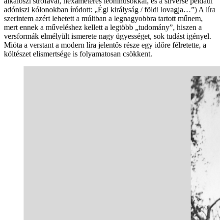
alkaioszi strófával, hexameteres leoninusokkal, és a sírverse például
adóniszi kólonokban íródott: „Égi királyság / földi lovagja…”) A líra
szerintem azért lehetett a múltban a legnagyobbra tartott műnem,
mert ennek a műveléshez kellett a legtöbb „tudomány”, hiszen a
versformák elmélyült ismerete nagy ügyességet, sok tudást igényel.
Mióta a verstant a modern líra jelentős része egy időre félretette, a
költészet elismertsége is folyamatosan csökkent.