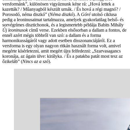
versformánk”, különösen vigyáznunk kéne rá: „Hová lettek a
kazetták? / Műanyagból készült urnák. / És hová a régi magnó? /
Porosodó, néma diszkó” (
Néma diszkó
). A
Góré
utolsó ciklusa
pedig a leoninusaimat tartalmazza, amelyek gyakorlatilag belső- és
sorvégrímes disztichonok, és a legismertebb példája Babits Mihály
Új leoninusok
című verse. Ezekben elsősorban a dallam a fontos, de
ennél azért mégis többről van szó: a dallam és a forma
harmonikusságáról vagy adott esetben disszonanciájáról. Ez a
versforma is egy olyan nagyon ritkán használt forma volt, amivel
megérte kísérletezni, amit megért újra felfedezni: „Szarvasagancs
koronája, az ágain ülve: királyka. / És a patakba patát most tesz az
őzikeláb” (
Nincs az a szó
).