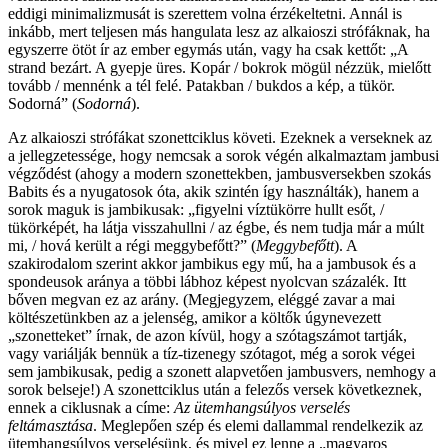
eddigi minimalizmusát is szerettem volna érzékeltetni. Annál is
inkább, mert teljesen más hangulata lesz az alkaioszi strófáknak, ha
egyszerre ötöt ír az ember egymás után, vagy ha csak kettőt: „A
strand bezárt. A gyepje üres. Kopár / bokrok mögül nézzük, mielőtt
tovább / mennénk a tél felé. Patakban / bukdos a kép, a tükör.
Sodorná” (
Sodorná
).
Az alkaioszi strófákat szonettciklus követi. Ezeknek a verseknek az
a jellegzetessége, hogy nemcsak a sorok végén alkalmaztam jambusi
végződést (ahogy a modern szonettekben, jambusversekben szokás
Babits és a nyugatosok óta, akik szintén így használták), hanem a
sorok maguk is jambikusak: „figyelni víztükörre hullt esőt, /
tükörképét, ha látja visszahullni / az égbe, és nem tudja már a múlt
mi, / hová került a régi meggybefőtt?” (
Meggybefőtt
). A
szakirodalom szerint akkor jambikus egy mű, ha a jambusok és a
spondeusok aránya a többi lábhoz képest nyolcvan százalék. Itt
bőven megvan ez az arány. (Megjegyzem, eléggé zavar a mai
költészetünkben az a jelenség, amikor a költők úgynevezett
„szonetteket” írnak, de azon kívül, hogy a szótagszámot tartják,
vagy variálják bennük a tíz-tizenegy szótagot, még a sorok végei
sem jambikusak, pedig a szonett alapvetően jambusvers, nemhogy a
sorok belseje!) A szonettciklus után a felezős versek következnek,
ennek a ciklusnak a címe:
Az ütemhangsúlyos verselés
feltámasztása
. Meglepően szép és elemi dallammal rendelkezik az
ütemhangsúlyos verselésünk, és mivel ez lenne a „magyaros