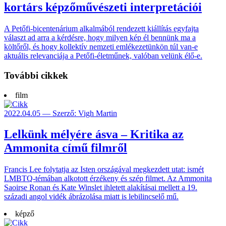
kortárs képzőművészeti interpretációi
A Petőfi-bicentenárium alkalmából rendezett kiállítás egyfajta
választ ad arra a kérdésre, hogy milyen kép él bennünk ma a
költőről, és hogy kollektív nemzeti emlékezetünkön túl van-e
aktuális relevanciája a Petőfi-életműnek, valóban velünk élő-e.
További cikkek
film
2022.04.05 — Szerző: Vigh Martin
Lelkünk mélyére ásva – Kritika az
Ammonita című filmről
Francis Lee folytatja az Isten országával megkezdett utat: ismét
LMBTQ-témában alkotott érzékeny és szép filmet. Az Ammonita
Saoirse Ronan és Kate Winslet ihletett alakításai mellett a 19.
századi angol vidék ábrázolása miatt is lebilincselő mű.
képző