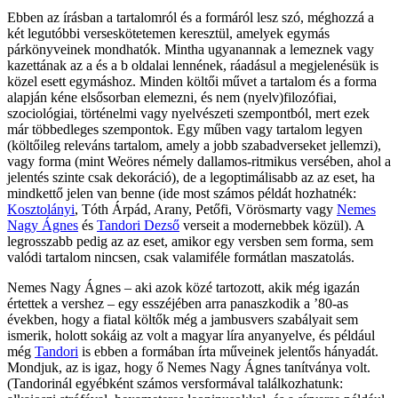
Ebben az írásban a tartalomról és a formáról lesz szó, méghozzá a
két legutóbbi verseskötetemen keresztül, amelyek egymás
párkönyveinek mondhatók. Mintha ugyanannak a lemeznek vagy
kazettának az a és a b oldalai lennének, ráadásul a megjelenésük is
közel esett egymáshoz. Minden költői művet a tartalom és a forma
alapján kéne elsősorban elemezni, és nem (nyelv)filozófiai,
szociológiai, történelmi vagy nyelvészeti szempontból, mert ezek
már többedleges szempontok. Egy műben vagy tartalom legyen
(költőileg releváns tartalom, amely a jobb szabadverseket jellemzi),
vagy forma (mint Weöres némely dallamos-ritmikus versében, ahol a
jelentés szinte csak dekoráció), de a legoptimálisabb az az eset, ha
mindkettő jelen van benne (ide most számos példát hozhatnék:
Kosztolányi
, Tóth Árpád, Arany, Petőfi, Vörösmarty vagy
Nemes
Nagy Ágnes
és
Tandori Dezső
verseit a modernebbek közül). A
legrosszabb pedig az az eset, amikor egy versben sem forma, sem
valódi tartalom nincsen, csak valamiféle formátlan maszatolás.
Nemes Nagy Ágnes ‒ aki azok közé tartozott, akik még igazán
értettek a vershez ‒ egy esszéjében arra panaszkodik a ’80-as
években, hogy a fiatal költők még a jambusvers szabályait sem
ismerik, holott sokáig az volt a magyar líra anyanyelve, és például
még
Tandori
is ebben a formában írta műveinek jelentős hányadát.
Mondjuk, az is igaz, hogy ő Nemes Nagy Ágnes tanítványa volt.
(Tandorinál egyébként számos versformával találkozhatunk: