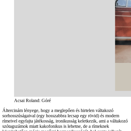
Acsai Roland: Góré
Áltercinám lényege, hogy a meglepően és hirtelen váltakozó
sorhosszúságaival (egy hosszabbra lecsap egy rövid) és modern
rímeivel egyfajta játékosság, ironikusság keletkezik, ami a váltakozó
szótagszámok miatt kakofonikus is lehetne, de a rímeknek