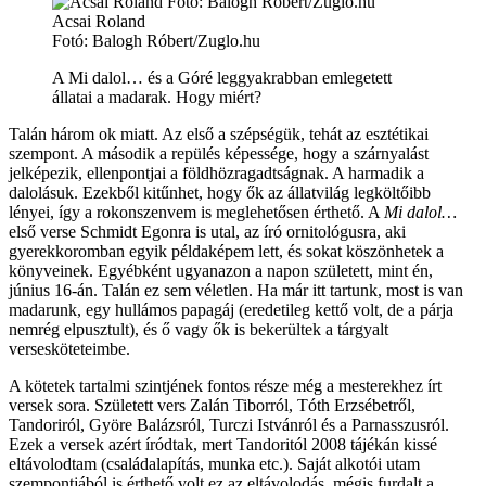
Acsai Roland
Fotó: Balogh Róbert/Zuglo.hu
A Mi dalol… és a Góré leggyakrabban emlegetett
állatai a madarak. Hogy miért?
Talán három ok miatt. Az első a szépségük, tehát az esztétikai
szempont. A második a repülés képessége, hogy a szárnyalást
jelképezik, ellenpontjai a földhözragadtságnak. A harmadik a
dalolásuk. Ezekből kitűnhet, hogy ők az állatvilág legköltőibb
lényei, így a rokonszenvem is meglehetősen érthető. A
Mi dalol…
első verse Schmidt Egonra is utal, az író ornitológusra, aki
gyerekkoromban egyik példaképem lett, és sokat köszönhetek a
könyveinek. Egyébként ugyanazon a napon született, mint én,
június 16-án. Talán ez sem véletlen. Ha már itt tartunk, most is van
madarunk, egy hullámos papagáj (eredetileg kettő volt, de a párja
nemrég elpusztult), és ő vagy ők is bekerültek a tárgyalt
versesköteteimbe.
A kötetek tartalmi szintjének fontos része még a mesterekhez írt
versek sora. Született vers Zalán Tiborról, Tóth Erzsébetről,
Tandoriról, Györe Balázsról, Turczi Istvánról és a Parnasszusról.
Ezek a versek azért íródtak, mert Tandoritól 2008 tájékán kissé
eltávolodtam (családalapítás, munka etc.). Saját alkotói utam
szempontjából is érthető volt ez az eltávolodás, mégis furdalt a