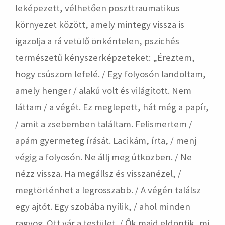
leképezett, vélhetően poszttraumatikus
környezet között, amely mintegy vissza is
igazolja a rá vetülő önkéntelen, pszichés
természetű kényszerképzeteket: „Éreztem,
hogy csúszom lefelé. / Egy folyosón landoltam,
amely henger / alakú volt és világított. Nem
láttam / a végét. Ez meglepett, hát még a papír,
/ amit a zsebemben találtam. Felismertem /
apám gyermeteg írását. Lacikám, írta, / menj
végig a folyosón. Ne állj meg útközben. / Ne
nézz vissza. Ha megállsz és visszanézel, /
megtörténhet a legrosszabb. / A végén találsz
egy ajtót. Egy szobába nyílik, / ahol minden
ragyog. Ott vár a testület. / Ők majd eldöntik, mi