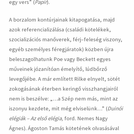
egy vers” (
Papír
).
A borzalom kontúrjainak kitapogatása, majd
azok referencializálása (családi kötelékek,
szocializációs manőverek, férj–feleség viszony,
egyéb személyes féregjáratok) közben újra
beleszagolhatunk Poe vagy Beckett egyes
műveinek józanítóan émelyítő, lúdbőrző
levegőjébe. A már említett Rilke elnyelt, sötét
zokogásának éterben keringő visszhangjairól
nem is beszélve: „…a Szép nem más, mint az
iszonyu kezdete, mit még elviselünk…” (
Duinói
elégiák – Az első elégia,
ford. Nemes Nagy
Ágnes). Ágoston Tamás kötetének olvasásával