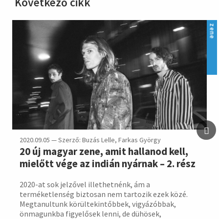
Következő cikk
hirdetés
zene
2020.09.05 — Szerző: Buzás Lelle, Farkas György
20 új magyar zene, amit hallanod kell,
mielőtt vége az indián nyárnak – 2. rész
2020-at sok jelzővel illethetnénk, ám a
terméketlenség biztosan nem tartozik ezek közé.
Megtanultunk körültekintőbbek, vigyázóbbak,
önmagunkba figyelősek lenni, de dühösek,