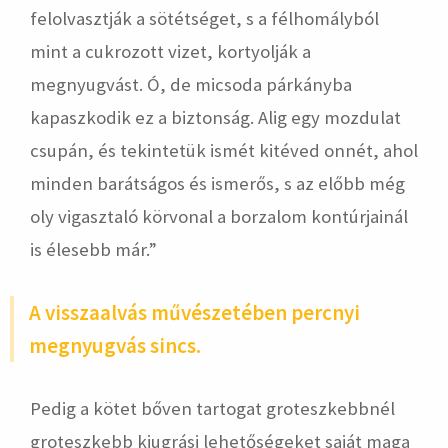
felolvasztják a sötétséget, s a félhomályból
mint a cukrozott vizet, kortyolják a
megnyugvást. Ó, de micsoda párkányba
kapaszkodik ez a biztonság. Alig egy mozdulat
csupán, és tekintetük ismét kitéved onnét, ahol
minden barátságos és ismerős, s az előbb még
oly vigasztaló körvonal a borzalom kontúrjainál
is élesebb már.”
A visszaalvás művészetében percnyi
megnyugvás sincs.
Pedig a kötet bőven tartogat groteszkebbnél
groteszkebb kiugrási lehetőségeket saját maga