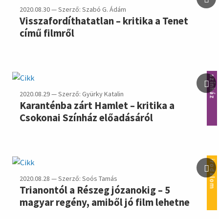
2020.08.30 — Szerző: Szabó G. Ádám
Visszafordíthatatlan – kritika a Tenet
című filmről
színház
2020.08.29 — Szerző: Gyürky Katalin
Karanténba zárt Hamlet – kritika a
Csokonai Színház előadásáról
irodalom
2020.08.28 — Szerző: Soós Tamás
Trianontól a Részeg józanokig – 5
magyar regény, amiből jó film lehetne