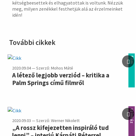
kétségbeesettek és elhagyatottak is voltunk. Nézzük
meg, milyen zenékkel festhetjük alá az érzelmeinket
idén!
További cikkek
film
2020.09.04 — Szerző: Mohos Máté
A létező legjobb verziód – kritika a
Palm Springs című filmről
színház
2020.09.03 — Szerző: Werner Nikolett
„A rossz kifejezetten inspiráló tud
lenni” – interjú Kárpáti Péterrel