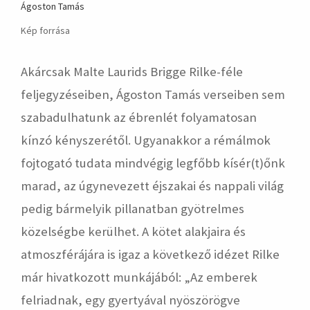
Ágoston Tamás
Kép forrása
Akárcsak Malte Laurids Brigge Rilke-féle
feljegyzéseiben, Ágoston Tamás verseiben sem
szabadulhatunk az ébrenlét folyamatosan
kínzó kényszerétől. Ugyanakkor a rémálmok
fojtogató tudata mindvégig legfőbb kísér(t)őnk
marad, az úgynevezett éjszakai és nappali világ
pedig bármelyik pillanatban gyötrelmes
közelségbe kerülhet. A kötet alakjaira és
atmoszférájára is igaz a következő idézet Rilke
már hivatkozott munkájából: „Az emberek
felriadnak, egy gyertyával nyöszörögve