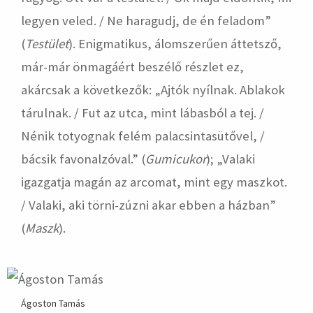
legyen veled. / Ne haragudj, de én feladom”
(
Testület
). Enigmatikus, álomszerűen áttetsző,
már-már önmagáért beszélő részlet ez,
akárcsak a következők: „Ajtók nyílnak. Ablakok
tárulnak. / Fut az utca, mint lábasból a tej. /
Nénik totyognak felém palacsintasütővel, /
bácsik favonalzóval.” (
Gumicukor
); „Valaki
igazgatja magán az arcomat, mint egy maszkot.
/ Valaki, aki törni-zúzni akar ebben a házban”
(
Maszk
).
Ágoston Tamás