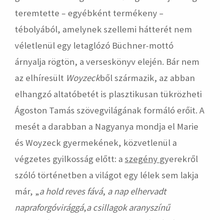
teremtette – egyébként termékeny –
tébolyából, amelynek szellemi hátterét nem
véletlenül egy letaglózó Büchner-mottó
árnyalja rögtön, a verseskönyv elején. Bár nem
az elhíresült
Woyzeck
ből származik, az abban
elhangzó altatóbetét is plasztikusan tükrözheti
Ágoston Tamás szövegvilágának formáló erőit. A
mesét a darabban a Nagyanya mondja el Marie
és Woyzeck gyermekének, közvetlenül a
végzetes gyilkosság előtt: a
szegény
gyerekről
szóló történetben a világot egy lélek sem lakja
már, „
a hold reves fává
,
a nap elhervadt
napraforgóvirággá
,
a csillagok aranyszínű