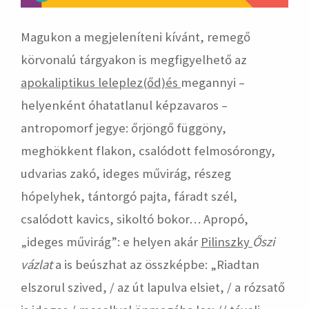
Magukon a megjeleníteni kívánt, remegő
körvonalú tárgyakon is megfigyelhető az
apokaliptikus leleplez(őd)és
megannyi –
helyenként óhatatlanul képzavaros –
antropomorf jegye: őrjöngő függöny,
meghökkent flakon, csalódott felmosórongy,
udvarias zakó, ideges művirág, részeg
hópelyhek, tántorgó pajta, fáradt szél,
csalódott kavics, sikoltó bokor… Apropó,
„ideges művirág”: e helyen akár
Pilinszky
Őszi
vázlat
a is beúszhat az összképbe: „Riadtan
elszorul szived, / az út lapulva elsiet, / a rózsatő