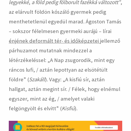
legyekké
,
a föld pedig fölborult fazékká változott”
,
az elárvult földön kószáló gyermek pedig
menthetetlenül egyedül marad. Ágoston Tamás
– sokszor félelmesen gyermeki aurájú – lírai
énjének deformált tér- és időképzetei
jellemző
párhuzamot mutatnak mindezzel a
létérzékeléssel: „A Nap zsugorodik, mint egy
ráncos lufi, / aztán lepottyan az elsötétült
földre” (
Szakáll
). Vagy: „A kisfiú sír, aztán
hallgat, aztán megint sír. / Félek, hogy elnémul
egyszer, mint az ég, / amelyet valaki
felgöngyölt és elvitt” (
Kisfiú
).