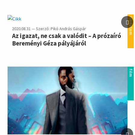
irodalom
2020.08.31 — Szerző: Pikó András Gáspár
Az igazat, ne csak a valódit – A prózaíró
Bereményi Géza pályájáról
film