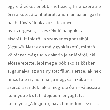
egyre érzéketlenebb – reflexeit, ha el szeretné
érni a kötet álomhatárát, ahonnan aztán igazán
hallhatóvá válnak azok a bizonyos
nyöszörgések, jajveszékelő hangok az
elsötétült földről, a szenvedés gödreiből
(
Lépcső
). Mert ez a mély gyökérzetű, csírázó
költészet még tud a daimón
jelenlétéről, aki
előszeretettel lepi meg elbóbiskolás közben
sugalmaival az arra nyitott fület. Persze, akinek
nincs füle rá, nem hallja meg, és inkább – a
szerzői szándéknak is megfelelően – válassza a
könnyebbik utat, idejében lenyugtatva
kedélyeit: „A legjobb, ha azt mondom: ez csak