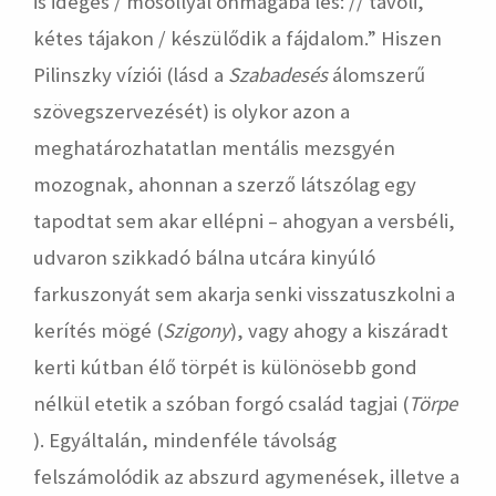
is ideges / mosollyal önmagába les: // távoli,
kétes tájakon / készülődik a fájdalom.” Hiszen
Pilinszky víziói (lásd a
Szabadesés
álomszerű
szövegszervezését) is olykor azon a
meghatározhatatlan mentális mezsgyén
mozognak, ahonnan a szerző látszólag egy
tapodtat sem akar ellépni – ahogyan a versbéli,
udvaron szikkadó bálna utcára kinyúló
farkuszonyát sem akarja senki visszatuszkolni a
kerítés mögé (
Szigony
), vagy ahogy a kiszáradt
kerti kútban élő törpét is különösebb gond
nélkül etetik a szóban forgó család tagjai (
Törpe
). Egyáltalán, mindenféle távolság
felszámolódik az abszurd agymenések, illetve a