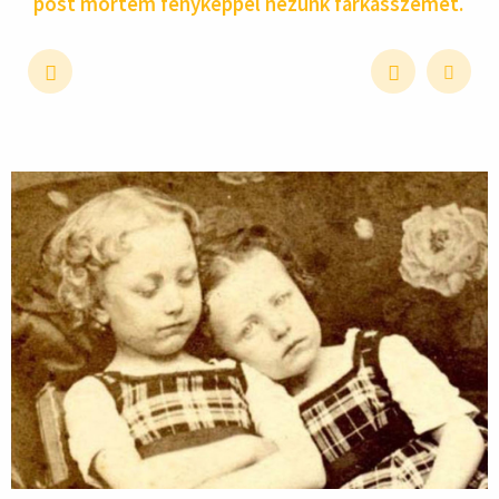
post mortem fényképpel nézünk farkasszemet.
hirdetés