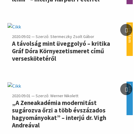
irodalom
2020.09.02 — Szerző: Stermeczky Zsolt Gábor
A távolság mint üveggolyó – kritika
Gráf Dóra Környezetismeret című
verseskötetéről
zene
2020.09.01 — Szerző: Werner Nikolett
„A Zeneakadémia modernitást
sugározva őrzi a több évszázados
hagyományokat” – interjú dr. Vigh
Andreával