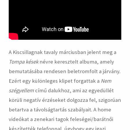
A Kiscsillagnak tavaly márciusban jelent meg a
Tompa kések
névre keresztelt albuma, amely
bemutatásába rendesen beletromfolt a járvány.
Ezért egy különleges klipet forgattak a
Nem
szégyellem
című dalukhoz, ami az egyedüllét
körüli negatív érzéseket dolgozza fel, szigorúan
betartva a távolságtartás szabályait. A home
videókat a zenekari tagok feleségei/barátnői
készítették telefonnal, úgyhogy egy igazi