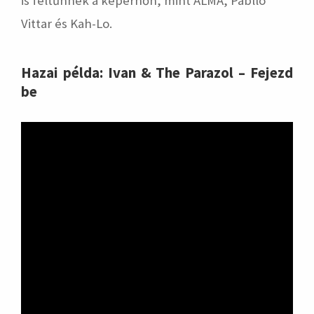
is feltűnnek a képernőn, mint ALMA, Pabllo
Vittar és Kah-Lo.
Hazai példa: Ivan & The Parazol – Fejezd
be