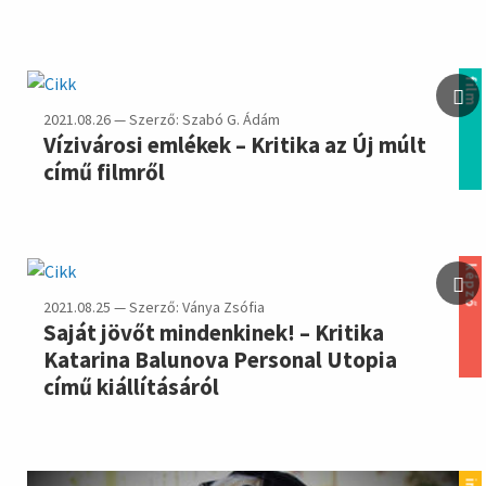
film
2021.08.26 — Szerző: Szabó G. Ádám
Vízivárosi emlékek – Kritika az Új múlt
című filmről
képző
2021.08.25 — Szerző: Ványa Zsófia
Saját jövőt mindenkinek! – Kritika
Katarina Balunova Personal Utopia
című kiállításáról