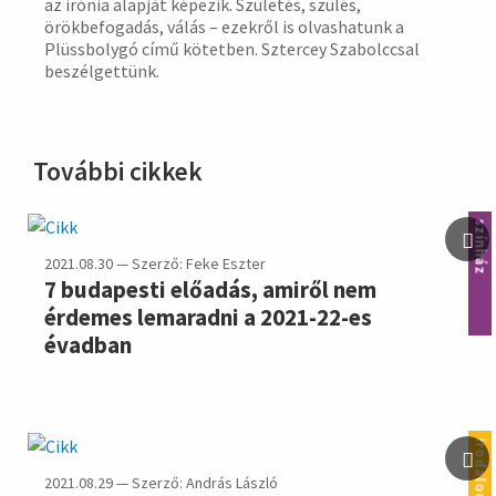
az irónia alapját képezik. Születés, szülés,
örökbefogadás, válás – ezekről is olvashatunk a
Plüssbolygó című kötetben. Sztercey Szabolccsal
beszélgettünk.
További cikkek
színház
2021.08.30 — Szerző: Feke Eszter
7 budapesti előadás, amiről nem
érdemes lemaradni a 2021-22-es
évadban
irodalom
2021.08.29 — Szerző: András László