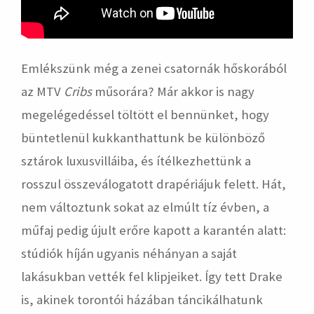
Emlékszünk még a zenei csatornák hőskorából
az MTV
Cribs
műsorára? Már akkor is nagy
megelégedéssel töltött el bennünket, hogy
büntetlenül kukkanthattunk be különböző
sztárok luxusvilláiba, és ítélkezhettünk a
rosszul összeválogatott drapériájuk felett. Hát,
nem változtunk sokat az elmúlt tíz évben, a
műfaj pedig újult erőre kapott a karantén alatt:
stúdiók híján ugyanis néhányan a saját
lakásukban vették fel klipjeiket. Így tett Drake
is, akinek torontói házában táncikálhatunk