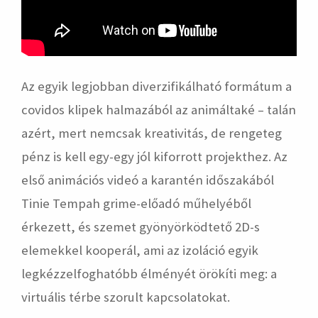
Az egyik legjobban diverzifikálható formátum a
covidos klipek halmazából az animáltaké – talán
azért, mert nemcsak kreativitás, de rengeteg
pénz is kell egy-egy jól kiforrott projekthez. Az
első animációs videó a karantén időszakából
Tinie Tempah grime-előadó műhelyéből
érkezett, és szemet gyönyörködtető 2D-s
elemekkel kooperál, ami az izoláció egyik
legkézzelfoghatóbb élményét örökíti meg: a
virtuális térbe szorult kapcsolatokat.