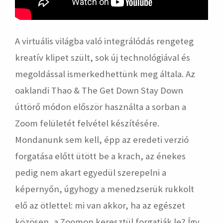
A virtuális világba való integrálódás rengeteg
kreatív klipet szült, sok új technológiával és
megoldással ismerkedhettünk meg általa. Az
oaklandi Thao & The Get Down Stay Down
úttörő módon először használta a sorban a
Zoom felületét felvétel készítésére.
Mondanunk sem kell, épp az eredeti verzió
forgatása előtt ütött be a krach, az énekes
pedig nem akart egyedül szerepelni a
képernyőn, úgyhogy a menedzserük rukkolt
elő az ötlettel: mi van akkor, ha az egészet
közösen, a Zoomon keresztül forgatják le? Így