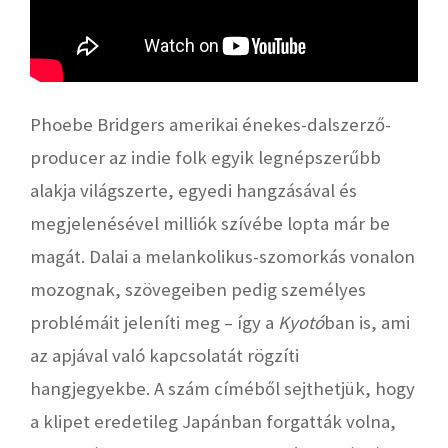
Phoebe Bridgers amerikai énekes-dalszerző-
producer az indie folk egyik legnépszerűbb
alakja világszerte, egyedi hangzásával és
megjelenésével milliók szívébe lopta már be
magát. Dalai a melankolikus-szomorkás vonalon
mozognak, szövegeiben pedig személyes
problémáit jeleníti meg – így a
Kyotó
ban is, ami
az apjával való kapcsolatát rögzíti
hangjegyekbe. A szám címéből sejthetjük, hogy
a klipet eredetileg Japánban forgatták volna,