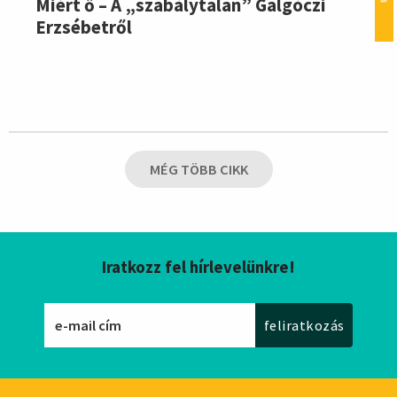
Miért ő – A „szabálytalan” Galgóczi
Erzsébetről
MÉG TÖBB CIKK
Iratkozz fel hírlevelünkre!