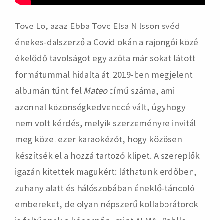
Tove Lo, azaz Ebba Tove Elsa Nilsson svéd
énekes-dalszerző a Covid okán a rajongói közé
ékelődő távolságot egy azóta már sokat látott
formátummal hidalta át. 2019-ben megjelent
albumán tűnt fel
Mateo
című száma, ami
azonnal közönségkedvenccé vált, úgyhogy
nem volt kérdés, melyik szerzeményre invitál
meg közel ezer karaokézót, hogy közösen
készítsék el a hozzá tartozó klipet. A szereplők
igazán kitettek magukért: láthatunk erdőben,
zuhany alatt és hálószobában éneklő-táncoló
embereket, de olyan népszerű kollaborátorok