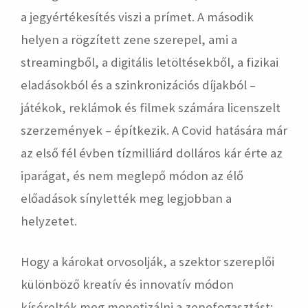
a jegyértékesítés viszi a prímet. A második
helyen a rögzített zene szerepel, ami a
streamingből, a digitális letöltésekből, a fizikai
eladásokból és a szinkronizációs díjakból –
játékok, reklámok és filmek számára licenszelt
szerzemények – építkezik. A Covid hatására már
az első fél évben tízmilliárd dolláros kár érte az
iparágat, és nem meglepő módon az élő
előadások sínylették meg legjobban a
helyzetet.
Hogy a károkat orvosolják, a szektor szereplői
különböző kreatív és innovatív módon
kísérelték meg monetizálni a zenefogasztást: