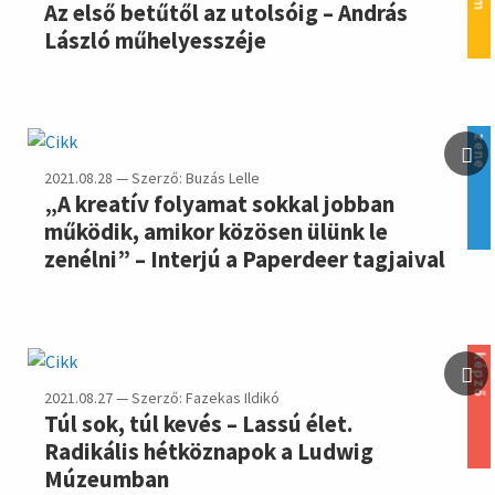
Az első betűtől az utolsóig – András
László műhelyesszéje
zene
2021.08.28 — Szerző: Buzás Lelle
„A kreatív folyamat sokkal jobban
működik, amikor közösen ülünk le
zenélni” – Interjú a Paperdeer tagjaival
képző
2021.08.27 — Szerző: Fazekas Ildikó
Túl sok, túl kevés – Lassú élet.
Radikális hétköznapok a Ludwig
Múzeumban