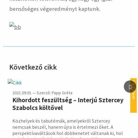
bensőséges végeredményt kaptunk.
Következő cikk
hirdetés
irodalom
2021.09.01 — Szerző: Papp Gréta
Kihordott feszültség – Interjú Sztercey
Szabolcs költővel
Közhelyek és tabutémák, amelyekről Sztercey
nemcsak beszél, hanem újra is értelmezi őket. A
perspektívaváltások hol döbbenetet váltanak ki, hol