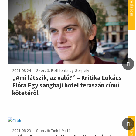
irodalom
2021.08.24 — Szerző: Bethlenfalvy Gergely
„Ami látszik, az való?” – Kritika Lukács
Flóra Egy sanghaji hotel teraszán című
kötetéről
irodalom
2021.08.23 — Szerző: Tinkó Máté