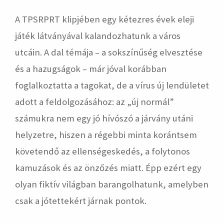
A TPSRPRT klipjében egy kétezres évek eleji
játék látványával kalandozhatunk a város
utcáin. A dal témája – a sokszínűség elvesztése
és a hazugságok – már jóval korábban
foglalkoztatta a tagokat, de a vírus új lendületet
adott a feldolgozásához: az „új normál”
számukra nem egy jó hívószó a járvány utáni
helyzetre, hiszen a régebbi minta korántsem
követendő az ellenségeskedés, a folytonos
kamuzások és az önzőzés miatt. Épp ezért egy
olyan fiktív világban barangolhatunk, amelyben
csak a jótettekért járnak pontok.