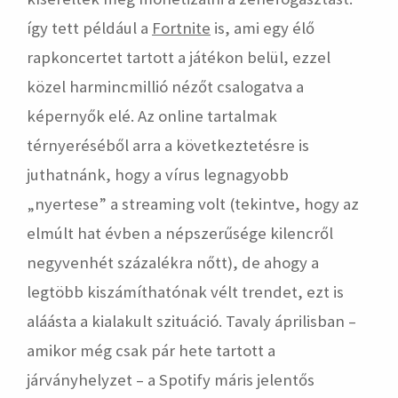
így tett például a
Fortnite
is, ami egy élő
rapkoncertet tartott a játékon belül, ezzel
közel harmincmillió nézőt csalogatva a
képernyők elé. Az online tartalmak
térnyeréséből arra a következtetésre is
juthatnánk, hogy a vírus legnagyobb
„nyertese” a streaming volt (tekintve, hogy az
elmúlt hat évben a népszerűsége kilencről
negyvenhét százalékra nőtt), de ahogy a
legtöbb kiszámíthatónak vélt trendet, ezt is
aláásta a kialakult szituáció. Tavaly áprilisban –
amikor még csak pár hete tartott a
járványhelyzet – a Spotify máris jelentős