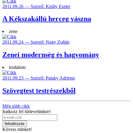
2011.09.26 — Szerző: Király Eszter
A Kékszakállú herceg vászna
zene
2011.09.24 — Szerző: Nagy Zoltán
Zenei modernség és hagyomány
irodalom
2011.09.23 — Szerző: Pataky Adrienn
Szövegtest testrészekből
Még több cikk
Iratkozz fel hírlevelünkre!
Kövess minket!