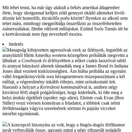
Mit lehet tenni, ha már úgy ala­kult a békés ame­rikai átlag­ember
élete, hogy shot­gunnal kelljen zöld gennyet okádó aliene­ket lövöl­
döznie két homo­fób, töcs­kölős poén között? Ilyen­kor az alkotó sem
tehet mást, mint­hogy meg­pró­bálja össze­fűzni az össze­férhe­tetlen
zsáner­szálakat, filmbe ollózott műfa­jokat. Ezúttal Soós Tamás ült be
a kert­városi­nak nem épp nevez­hető mozira.
hirdetés
Manapság kifejezetten agresszívak ezek az űrlények, legutóbb az
aranyláztól fűtött Amerika western-közegében próbálták megvetni a
lábukat: a
Cowboyok és űrlények
ben a nőket csakis lasszóval rabló
és aranyat bányászó alienek támadták meg a James Bond és Indiana
Jones által vezetett kisközösségben. Ám hiába próbálta az egymást
váltó forgatókönyvírók sora hézagmentesen összepasszintani a két
műfajt, a végeredmény inkább röhejes, mint szórakoztató lett.
Hasonló a helyzet a
Kertvárosi kommandó
val is, amiben négy
kisvárosi férfi alapít polgárőrséget, hogy kiderítsék, ki ölte meg a
helyi áruház éjjeliőrét (spoiler: egy alien). Eleinte csak Evan (Ben
Stiller) veszi véresen komolyan a feladatot, a többiek csak némi
férfitársaságra vágyva szeretnének sörözni és pajzán vicceket
mesélni egymásnak.
A koncepció bizonyára az volt, hogy a fingós-dugós férfihumor
javát verbuválják össze, ugyanis mind a négy elfuserált polgárőr