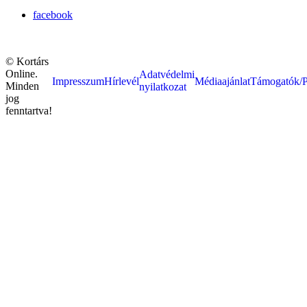
facebook
© Kortárs
Online.
Adatvédelmi
Impresszum
Hírlevél
Médiaajánlat
Támogatók/P
Minden
nyilatkozat
jog
fenntartva!