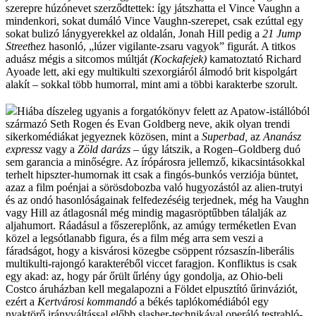
szerepre húzónevet szerződtettek: így játszhatta el Vince Vaughn a
mindenkori, sokat dumáló Vince Vaughn-szerepet, csak ezúttal egy
sokat bulizó lánygyerekkel az oldalán, Jonah Hill pedig a
21 Jump
Street
hez hasonló, „lúzer vigilante-zsaru vagyok” figurát. A titkos
aduász mégis a sitcomos múltját
(Kockafejek)
kamatoztató Richard
Ayoade lett, aki egy multikulti szexorgiáról álmodó brit kispolgárt
alakít – sokkal több humorral, mint ami a többi karakterbe szorult.
Hiába díszeleg ugyanis a forgatókönyv felett az Apatow-istállóból
származó Seth Rogen és Evan Goldberg neve, akik olyan trendi
sikerkomédiákat jegyeznek közösen, mint a
Superbad
,
az
Ananász
expressz
vagy a
Zöld darázs
– úgy látszik, a Rogen–Goldberg duó
sem garancia a minőségre. Az írópárosra jellemző, kikacsintásokkal
terhelt hipszter-humornak itt csak a fingós-bunkós verziója büntet,
azaz a film poénjai a sörösdobozba való hugyozástól az alien-trutyi
és az ondó hasonlóságainak felfedezéséig terjednek, még ha Vaughn
vagy Hill az átlagosnál még mindig magasröptűbben tálalják az
aljahumort. Ráadásul a főszereplőnk, az amúgy terméketlen Evan
közel a legsótlanabb figura, és a film még arra sem veszi a
fáradságot, hogy a kisvárosi közegbe csöppent rózsaszín-liberális
multikulti-rajongó karakteréből viccet faragjon. Konfliktus is csak
egy akad: az, hogy pár őrült űrlény úgy gondolja, az Ohio-beli
Costco áruházban kell megalapozni a Földet elpusztító űrinváziót,
ezért a
Kertvárosi kommandó
a békés taplókomédiából egy
nyaktörő irányváltással előbb slasher-technikával operáló testrabló-