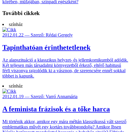
köré­ben, mű­fajá­ban, szín­padi egész­ként?
További cikkek
színház
2012.01.22 — Szerző: Rédai Gergely
Tapinthatóan érinthetetlenek
Az alapszituáció a klasszi­kus helyzet- és jellem­komikum­ból adódik.
Két telje­sen más társa­dalmi környe­zetből érkező, eltérő habi­tusú
férfi viszo­nya rajzo­lódik ki a vász­non, de szeren­csére ennél sokkal
többet is kapunk.
színház
2012.01.19 — Szerző: Varró Annamária
A feminista frázisok és a tőke harca
Mi történik akkor, amikor egy mára méltán klasszi­kussá vált szerző
emble­matikus művét egy kortárs tovább­gondolja? Amikor Ibsen