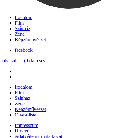
Irodalom
Film
Színház
Zene
Képzőművészet
facebook
olvasólista (
0
)
keresés
Irodalom
Film
Színház
Zene
Képzőművészet
Olvasólista
Impresszum
Hírlevél
Adatvédelmi nyilatkozat