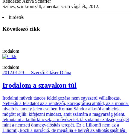
Rendezte: Akiva Schaffer
Színes, szinkronizált, amerikai sci-fi vígjáték, 2012.
hirdetés
Következő cikk
irodalom
irodalom
2012.01.29 — Szerző: Gláser Diána
Irodalom a szavakon túl
Irodalmi művek tán­cos fel­dolgo­zása nem egy­szerű vállal­kozás.
Nehe­zíti a felada­tot az a ren­dezői, koreo­gráfusi atti­tűd, az a monda­
nivaló is, amely jelen eset­ben Román Sándor alko­tói ambíci­ója
mögött rejlik: kife­jezni mind­azt, amit számá­ra a ma­gyar­ság jelent,
fel­mutat­ni a kultúr­kincsek, a művé­szetek társa­dalmi szüksé­ges­ségét
mint a nem­zeti önmeg­való­sítás terepét. Ez a Liliomfi nem az a
Liliomfi, közli a narrá­ció, de meg­állja-e helyét az alko­tás saját lég­