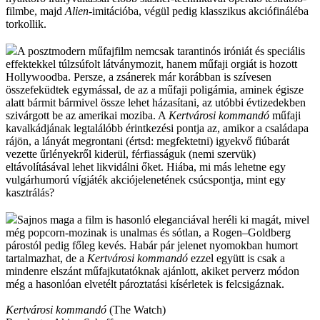
filmbe, majd
Alien
-imitációba, végül pedig klasszikus akciófináléba
torkollik.
A posztmodern műfajfilm nemcsak tarantinós iróniát és speciális
effektekkel túlzsúfolt látványmozit, hanem műfaji orgiát is hozott
Hollywoodba. Persze, a zsánerek már korábban is szívesen
összefeküdtek egymással, de az a műfaji poligámia, aminek égisze
alatt bármit bármivel össze lehet házasítani, az utóbbi évtizedekben
szivárgott be az amerikai moziba. A
Kertvárosi kommandó
műfaji
kavalkádjának
legtalálóbb érintkezési pontja az, amikor a családapa
rájön, a lányát megrontani (értsd: megfektetni) igyekvő fiúbarát
vezette űrlényekről kiderül, férfiasságuk (nemi szervük)
eltávolításával lehet likvidálni őket. Hiába, mi más lehetne egy
vulgárhumorú vígjáték akciójelenetének csúcspontja, mint egy
kasztrálás?
Sajnos maga a film is hasonló eleganciával heréli ki magát, mivel
még popcorn-mozinak is unalmas és sótlan, a Rogen–Goldberg
párostól pedig főleg kevés. Habár pár jelenet nyomokban humort
tartalmazhat, de a
Kertvárosi kommandó
ezzel együtt is csak a
mindenre elszánt műfajkutatóknak ajánlott, akiket perverz módon
még a hasonlóan elvetélt pároztatási kísérletek is felcsigáznak.
Kertvárosi kommandó
(The Watch)