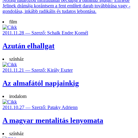
Nórája hatá­rozott mozdu­lattal becsapja a baba­ház ajtaját? Elfriede
Jelinek drámája koránt­sem a fent emlí­tett darab tovább­írása vagy -
gondo­lása, inkább radi­kális és tuda­tos lebontása.
film
2011.11.28 — Szerző: Schalk Endre Kornél
Azután elhallgat
színház
2011.11.21 — Szerző: Király Eszter
Az almafától napjainkig
irodalom
2011.10.27 — Szerző: Pataky Adrienn
A magyar mentalitás lenyomata
színház