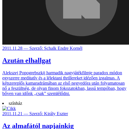
2011.11.28 — Szerző: Schalk Endre Kornél
Azután elhallgat
Alekszej Popogrebszkij harmadik nagyjátékfilmje paradox módon
egyszerre meditatív és a lélektani thrillereket idézően izgalmas. A
kétszereplős kamaradrámában az első negyedóra után folyamatosan
nő a feszültség, de olyan finom fokozatokban, lassú tempóban, hogy
bőven van időnk „csak” szemlélődni.
színház
2011.11.21 — Szerző: Király Eszter
Az almafától napjainkig