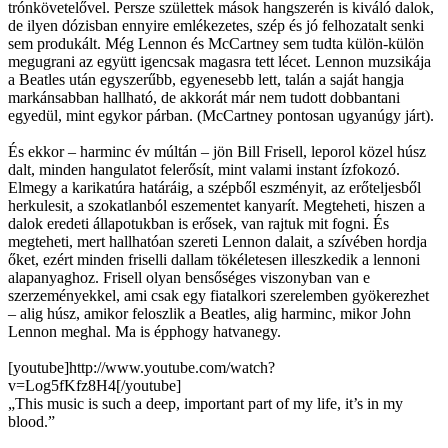
trónkövetelővel. Persze születtek mások hangszerén is kiváló dalok,
de ilyen dózisban ennyire emlékezetes, szép és jó felhozatalt senki
sem produkált. Még Lennon és McCartney sem tudta külön-külön
megugrani az együtt igencsak magasra tett lécet. Lennon muzsikája
a Beatles után egyszerűbb, egyenesebb lett, talán a saját hangja
markánsabban hallható, de akkorát már nem tudott dobbantani
egyedül, mint egykor párban. (McCartney pontosan ugyanúgy járt).
És ekkor – harminc év múltán – jön Bill Frisell, leporol közel húsz
dalt, minden hangulatot felerősít, mint valami instant ízfokozó.
Elmegy a karikatúra határáig, a szépből eszményit, az erőteljesből
herkulesit, a szokatlanból eszementet kanyarít. Megteheti, hiszen a
dalok eredeti állapotukban is erősek, van rajtuk mit fogni. És
megteheti, mert hallhatóan szereti Lennon dalait, a szívében hordja
őket, ezért minden friselli dallam tökéletesen illeszkedik a lennoni
alapanyaghoz. Frisell olyan bensőséges viszonyban van e
szerzeményekkel, ami csak egy fiatalkori szerelemben gyökerezhet
– alig húsz, amikor feloszlik a Beatles, alig harminc, mikor John
Lennon meghal. Ma is épphogy hatvanegy.
[youtube]http://www.youtube.com/watch?
v=Log5fKfz8H4[/youtube]
„This music is such a deep, important part of my life, it’s in my
blood.”