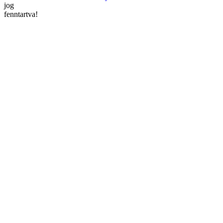
jog
fenntartva!