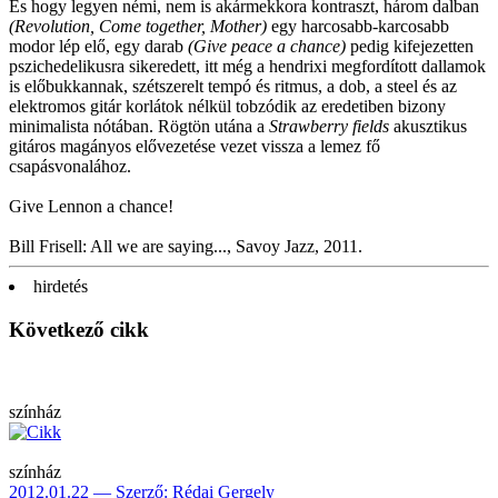
És hogy legyen némi, nem is akármekkora kontraszt, három dalban
(Revolution, Come together, Mother)
egy harcosabb-karcosabb
modor lép elő, egy darab
(Give peace a chance)
pedig kifejezetten
pszichedelikusra sikeredett, itt még a hendrixi megfordított dallamok
is előbukkannak, szétszerelt tempó és ritmus, a dob, a steel és az
elektromos gitár korlátok nélkül tobzódik az eredetiben bizony
minimalista nótában. Rögtön utána a
Strawberry fields
akusztikus
gitáros magányos elővezetése vezet vissza a lemez fő
csapásvonalához.
Give Lennon a chance!
Bill Frisell: All we are saying..., Savoy Jazz, 2011.
hirdetés
Következő cikk
színház
színház
2012.01.22 — Szerző: Rédai Gergely