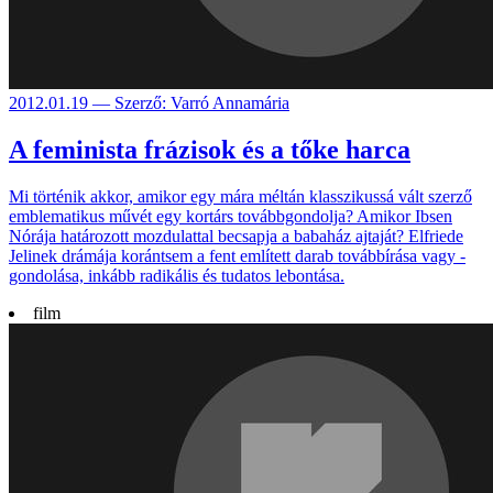
2012.01.19 — Szerző: Varró Annamária
A feminista frázisok és a tőke harca
Mi történik akkor, amikor egy mára méltán klasszi­kussá vált szerző
emble­matikus művét egy kortárs tovább­gondolja? Amikor Ibsen
Nórája hatá­rozott mozdu­lattal becsapja a baba­ház ajtaját? Elfriede
Jelinek drámája koránt­sem a fent emlí­tett darab tovább­írása vagy -
gondo­lása, inkább radi­kális és tuda­tos lebontása.
film