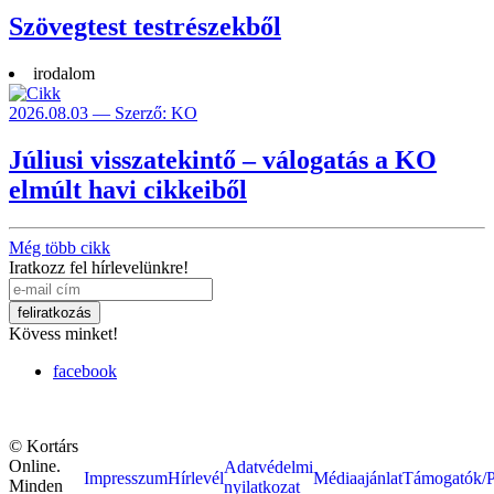
Szövegtest testrészekből
irodalom
2026.08.03 — Szerző: KO
Júliusi visszatekintő – válogatás a KO
elmúlt havi cikkeiből
Még több cikk
Iratkozz fel hírlevelünkre!
Kövess minket!
facebook
© Kortárs
Online.
Adatvédelmi
Impresszum
Hírlevél
Médiaajánlat
Támogatók/P
Minden
nyilatkozat