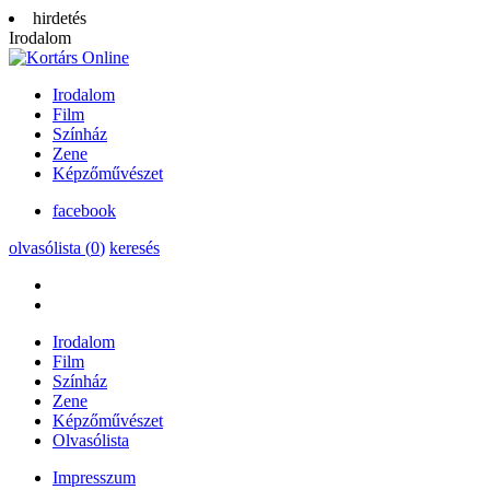
hirdetés
Irodalom
Irodalom
Film
Színház
Zene
Képzőművészet
facebook
olvasólista (
0
)
keresés
Irodalom
Film
Színház
Zene
Képzőművészet
Olvasólista
Impresszum