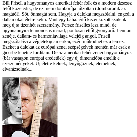
Bill Frisell a hagyományos amerikai fehér folk és a modern dzsessz
felől közeledik, de ezt nem domborítja túlzottan (domborodik az
magától). Sőt, önmagát sem. Hagyja a dalokat megszólalni, engedi a
dallamokat életre kelni. Mint egy bába: értő kezei között születik
meg újra tizenhét szerzemény. Persze friselles lesz mind, de
ugyanannyira lennonos is marad, pontosan ettől gyönyörű. Lennon
zenéje, dallam- és harmóniavilága velejéig angol, Frisell
megszólalása a végletekig amerikai, ezért működhet ez a lemez.
Ezeket a dalokat az európai zenei szépségelvek mentén már csak a
giccsbe lehetne fordítani. De az amerikai fehér zenei hagyományok
(bár vastagon európai eredetűek) egy új dimenzióba emelik e
szerzeményeket. Új életre kelnek, lenyűgöznek, elemelnek,
elvarázsolnak...