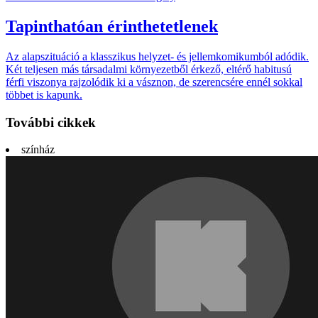
Tapinthatóan érinthetetlenek
Az alapszituáció a klasszi­kus helyzet- és jellem­komikum­ból adódik.
Két telje­sen más társa­dalmi környe­zetből érkező, eltérő habi­tusú
férfi viszo­nya rajzo­lódik ki a vász­non, de szeren­csére ennél sokkal
többet is kapunk.
További cikkek
színház