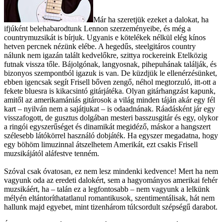
Már ha szeretjük ezeket a dalokat, ha
ifjúként belehabarodtunk Lennon szerzeményeibe, és még a
countrymuzsikát is bírjuk. Ugyanis e kötelékek nélkül elég kínos
hetven percnek nézünk elébe. A hegedűs, steelgitáros country
nálunk nem igazán talált kedvelőkre, szittya rockereink Etelközig
futnak vissza tőle. Bájolgónak, langyosnak, pihepuhának találják, és
bizonyos szempontból igazuk is van. De küzdjük le ellenérzésünket,
ebben igencsak segít Frisell bőven zengő, néhol megtorzuló, itt-ott a
fekete bluesra is kikacsintó gitárjátéka. Olyan gitárhangzást kapunk,
amitől az amerikamániás gitárosok a világ minden táján akár egy fél
kart – nyilván nem a sajátjukat – is odaadnának. Ráadásként jár egy
visszafogott, de gusztus dolgában mesteri basszusgitár és egy, olykor
a ringói egyszerűséget és dinamikát megidéző, máskor a hangszert
szélesebb látókörrel használó dobjáték. Ha egyszer megadatna, hogy
egy böhöm limuzinnal átszelhetem Amerikát, ezt csakis Frisell
muzsikájától aláfestve tenném.
Szóval csak óvatosan, ez nem lesz mindenki kedvence! Mert ha nem
vagyunk oda az eredeti dalokért, sem a hagyományos amerikai fehér
muzsikáért, ha – talán ez a legfontosabb – nem vagyunk a lelkünk
mélyén eltántoríthatatlanul romantikusok, szentimentálisak, hát nem
hallunk majd egyebet, mint tizenhárom túlcsordult szépségű darabot.