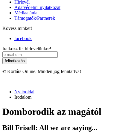
Hírlevél
Adatvédelmi nyilatkozat
Médiaajánlat
Támogatók/Partnerek
Kövess minket!
facebook
Iratkozz fel hírlevelünkre!
© Kortárs Online. Minden jog fenntartva!
Nyitóoldal
Irodalom
Domborodik az magától
Bill Frisell: All we are saying...