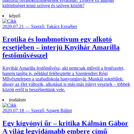
platform olvasóközönségének elvárásai? Lehet-e ez alapján
különbséget tenni szöveg és szöveg között?
képző
2020.07.21 — Szerző: Takács Erzsébet
Erotika és lombmotívum egy alkotó
ecsetjében – interjú Knyihár Amarilla
festőművésszel
Knyihár Amarilla festőművész, aki nemcsak műveli a festészetet,
hanem tanítja is, például felélesztette a Szentendrei Régi
Művésztelepen a szabadiskola hagyományát. Munkái sokrétűek:
ahogy az élet változik, alkotásai is más-más irányt vesznek – többek
között erről is beszélgettünk vele.
irodalom
2020.07.18 — Szerző: Szigeti Bálint
Egy kígyónyi űr – kritika Kálmán Gábor
A világ legvidámabb embere című