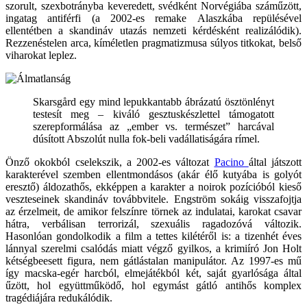
szorult, szexbotrányba keveredett, svédként Norvégiába száműzött,
ingatag antiférfi (a 2002-es remake Alaszkába repülésével
ellentétben a skandináv utazás nemzeti kérdésként realizálódik).
Rezzenéstelen arca, kíméletlen pragmatizmusa súlyos titkokat, belső
viharokat leplez.
Skarsgård egy mind lepukkantabb ábrázatú ösztönlényt
testesít meg – kiváló gesztuskészlettel támogatott
szerepformálása az „ember vs. természet” harcával
dúsított Abszolút nulla fok-beli vadállatiságára rímel.
Önző okokból cselekszik, a 2002-es változat
Pacino
által játszott
karakterével szemben ellentmondásos (akár élő kutyába is golyót
eresztő) áldozathős, ekképpen a karakter a noirok pozícióból kieső
veszteseinek skandináv továbbvitele. Engström sokáig visszafojtja
az érzelmeit, de amikor felszínre törnek az indulatai, karokat csavar
hátra, verbálisan terrorizál, szexuális ragadozóvá változik.
Hasonlóan gondolkodik a film a tettes kilétéről is: a tizenhét éves
lánnyal szerelmi csalódás miatt végző gyilkos, a krimiíró Jon Holt
kétségbeesett figura, nem gátlástalan manipulátor. Az 1997-es mű
így macska-egér harcból, elmejátékból két, saját gyarlósága által
űzött, hol együttműködő, hol egymást gátló antihős komplex
tragédiájára redukálódik.