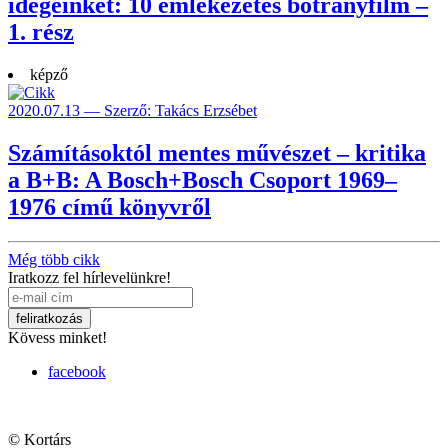
idegeinket: 10 emlékezetes botrányfilm –
1. rész
képző
2020.07.13 — Szerző: Takács Erzsébet
Számításoktól mentes művészet – kritika
a B+B: A Bosch+Bosch Csoport 1969–
1976 című könyvről
Még több cikk
Iratkozz fel hírlevelünkre!
Kövess minket!
facebook
© Kortárs