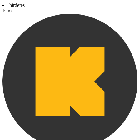
hirdetés
Film