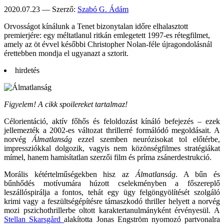
2020.07.23 — Szerző:
Szabó G. Ádám
Orvosságot kínálunk a Tenet bizonytalan időre elhalasztott
premierjére: egy méltatlanul ritkán emlegetett 1997-es rétegfilmet,
amely az öt évvel későbbi Christopher Nolan-féle újragondolásnál
érettebben mondja el ugyanazt a sztorit.
hirdetés
Figyelem! A cikk spoilereket tartalmaz!
Célorientáció, aktív főhős és feloldozást kínáló befejezés – ezek
jellemezték a 2002-es változat thrillerré formálódó megoldásait. A
norvég
Álmatlanság
ezzel szemben neurózisokat tol előtérbe,
impressziókkal dolgozik, vagyis nem közönségfilmes stratégiákat
mímel, hanem hamisítatlan szerzői film és príma zsánerdestrukció.
Morális kétértelműségekben hisz az
Álmatlanság
. A bűn és
bűnhődés motívumára húzott cselekményben a főszereplő
leszállóspirálja a fontos, tehát egy ügy felgöngyölítését szolgáló
krimi vagy a feszültségépítésre támaszkodó thriller helyett a norvég
mozi pszichothrillerbe oltott karaktertanulmányként érvényesül. A
Stellan Skarsgård
alakította Jonas Engström nyomozó partvonalra