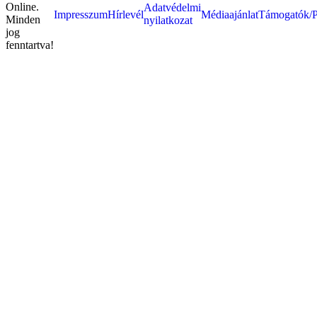
Online.
Adatvédelmi
Impresszum
Hírlevél
Médiaajánlat
Támogatók/P
Minden
nyilatkozat
jog
fenntartva!