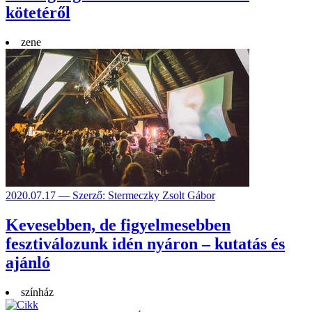
kötetéről
zene
2020.07.17 — Szerző: Stermeczky Zsolt Gábor
Kevesebben, de figyelmesebben
fesztiválozunk idén nyáron – kutatás és
ajánló
színház