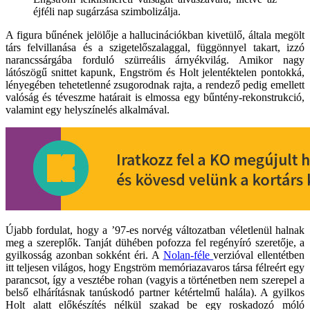
éjféli nap sugárzása szimbolizálja.
A figura bűnének jelölője a hallucinációkban kivetülő, általa megölt
társ felvillanása és a szigetelőszalaggal, függönnyel takart, izzó
narancssárgába forduló szürreális árnyékvilág. Amikor nagy
látószögű snittet kapunk, Engström és Holt jelentéktelen pontokká,
lényegében tehetetlenné zsugorodnak rajta, a rendező pedig emellett
valóság és téveszme határait is elmossa egy bűntény-rekonstrukció,
valamint egy helyszínelés alkalmával.
Újabb fordulat, hogy a ’97-es norvég változatban véletlenül halnak
meg a szereplők. Tanját dühében pofozza fel regényíró szeretője, a
gyilkosság azonban sokként éri. A
Nolan-féle
verzióval ellentétben
itt teljesen világos, hogy Engström memóriazavaros társa félreért egy
parancsot, így a vesztébe rohan (vagyis a történetben nem szerepel a
belső elhárításnak tanúskodó partner kétértelmű halála). A gyilkos
Holt alatt előkészítés nélkül szakad be egy roskadozó móló