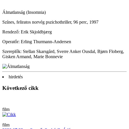
Álmatlanság
(Insomnia)
Színes, feliratos norvég pszichothriller, 96 perc, 1997
Rendező: Erik Skjoldbjærg
Operatőr: Erling Thurmann-Andersen
Szereplők: Stellan Skarsgård, Sverre Anker Ousdal, Bjørn Floberg,
Gisken Armand, Marie Bonnevie
hirdetés
Következő cikk
film
film