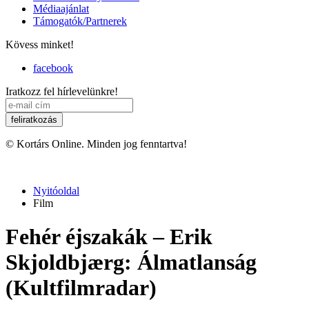
Médiaajánlat
Támogatók/Partnerek
Kövess minket!
facebook
Iratkozz fel hírlevelünkre!
© Kortárs Online. Minden jog fenntartva!
Nyitóoldal
Film
Fehér éjszakák – Erik
Skjoldbjærg: Álmatlanság
(Kultfilmradar)