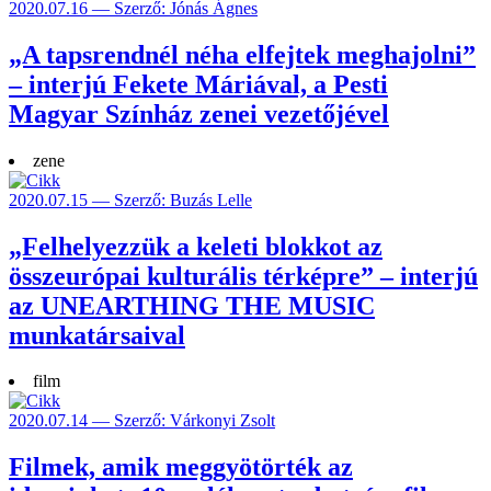
2020.07.16 — Szerző: Jónás Ágnes
„A tapsrendnél néha elfejtek meghajolni”
– interjú Fekete Máriával, a Pesti
Magyar Színház zenei vezetőjével
zene
2020.07.15 — Szerző: Buzás Lelle
„Felhelyezzük a keleti blokkot az
összeurópai kulturális térképre” – interjú
az UNEARTHING THE MUSIC
munkatársaival
film
2020.07.14 — Szerző: Várkonyi Zsolt
Filmek, amik meggyötörték az