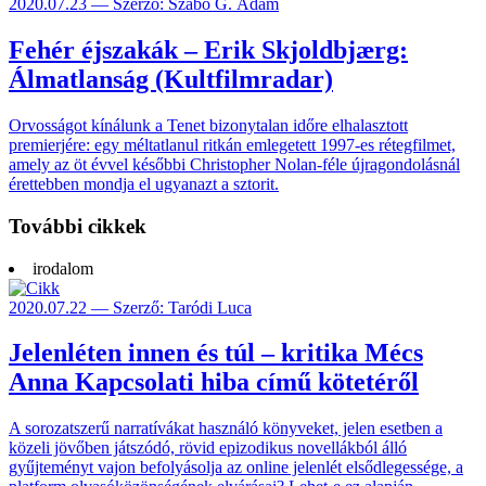
2020.07.23 — Szerző: Szabó G. Ádám
Fehér éjszakák – Erik Skjoldbjærg:
Álmatlanság (Kultfilmradar)
Orvosságot kínálunk a Tenet bizonytalan időre elhalasztott
premierjére: egy méltatlanul ritkán emlegetett 1997-es rétegfilmet,
amely az öt évvel későbbi Christopher Nolan-féle újragondolásnál
érettebben mondja el ugyanazt a sztorit.
További cikkek
irodalom
2020.07.22 — Szerző: Taródi Luca
Jelenléten innen és túl – kritika Mécs
Anna Kapcsolati hiba című kötetéről
A sorozatszerű narratívákat használó könyveket, jelen esetben a
közeli jövőben játszódó, rövid epizodikus novellákból álló
gyűjteményt vajon befolyásolja az online jelenlét elsődlegessége, a