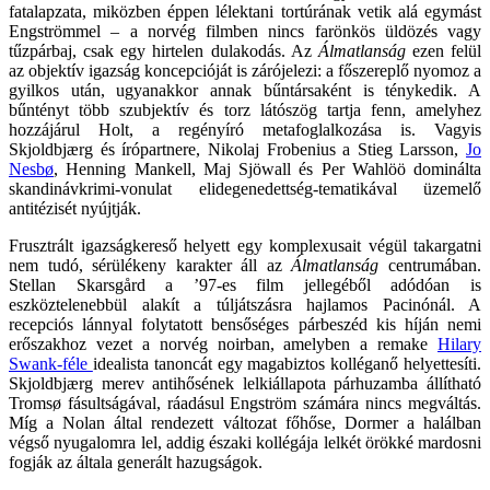
fatalapzata, miközben éppen lélektani tortúrának vetik alá egymást
Engströmmel – a norvég filmben nincs farönkös üldözés vagy
tűzpárbaj, csak egy hirtelen dulakodás. Az
Álmatlanság
ezen felül
az objektív igazság koncepcióját is zárójelezi: a főszereplő nyomoz a
gyilkos után, ugyanakkor annak bűntársaként is ténykedik. A
bűntényt több szubjektív és torz látószög tartja fenn, amelyhez
hozzájárul Holt, a regényíró metafoglalkozása is. Vagyis
Skjoldbjærg és írópartnere, Nikolaj Frobenius a Stieg Larsson,
Jo
Nesbø
, Henning Mankell, Maj Sjöwall és Per Wahlöö dominálta
skandinávkrimi-vonulat elidegenedettség-tematikával üzemelő
antitézisét nyújtják.
Frusztrált igazságkereső helyett egy komplexusait végül takargatni
nem tudó, sérülékeny karakter áll az
Álmatlanság
centrumában.
Stellan Skarsgård a ’97-es film jellegéből adódóan is
eszköztelenebbül alakít a túljátszásra hajlamos Pacinónál. A
recepciós lánnyal folytatott bensőséges párbeszéd kis híján nemi
erőszakhoz vezet a norvég noirban, amelyben a remake
Hilary
Swank-féle
idealista tanoncát egy magabiztos kolléganő helyettesíti.
Skjoldbjærg merev antihősének lelkiállapota párhuzamba állítható
Tromsø fásultságával, ráadásul Engström számára nincs megváltás.
Míg a Nolan által rendezett változat főhőse, Dormer a halálban
végső nyugalomra lel, addig északi kollégája lelkét örökké mardosni
fogják az általa generált hazugságok.