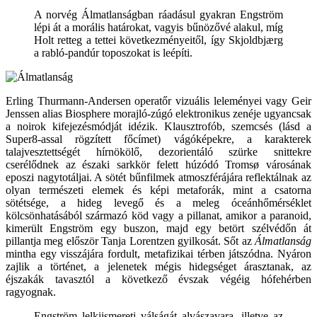
A norvég Álmatlanságban ráadásul gyakran Engström
lépi át a morális határokat, vagyis bűnözővé alakul, míg
Holt retteg a tettei következményeitől, így Skjoldbjærg
a rabló-pandúr toposzokat is leépíti.
Erling Thurmann-Andersen operatőr vizuális leleményei vagy Geir
Jenssen alias Biosphere morajló-zúgó elektronikus zenéje ugyancsak
a noirok kifejezésmódját idézik. Klausztrofób, szemcsés (lásd a
Super8-assal rögzített főcímet) vágóképekre, a karakterek
talajvesztettségét hírnökölő, dezorientáló szürke snittekre
cserélődnek az északi sarkkör felett húzódó Tromsø városának
eposzi nagytotáljai. A sötét bűnfilmek atmoszférájára reflektálnak az
olyan természeti elemek és képi metaforák, mint a csatorna
sötétsége, a hideg levegő és a meleg óceánhőmérséklet
kölcsönhatásából származó köd vagy a pillanat, amikor a paranoid,
kimerült Engström egy buszon, majd egy betört szélvédőn át
pillantja meg először Tanja Lorentzen gyilkosát. Sőt az
Álmatlanság
mintha egy visszájára fordult, metafizikai térben játszódna. Nyáron
zajlik a történet, a jelenetek mégis hidegséget árasztanak, az
éjszakák tavasztól a következő évszak végéig hófehérben
ragyognak.
Engström lelkiismereti válságát alvászavara, illetve az