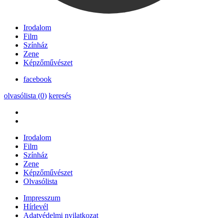
Irodalom
Film
Színház
Zene
Képzőművészet
facebook
olvasólista (
0
)
keresés
Irodalom
Film
Színház
Zene
Képzőművészet
Olvasólista
Impresszum
Hírlevél
Adatvédelmi nyilatkozat