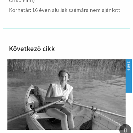
Cirko Film)
Korhatár: 16 éven aluliak számára nem ajánlott
Következő cikk
hirdetés
zene