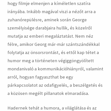
hogy filmje elmenjen a kíméletlen szatíra
irányába. Inkább magával viszi a nézőt arra a
zuhanórepülésre, aminek során George
személyisége darabjaira hullik, és közelről
mutatja az emberi megaláztatást. Nem néz
félre, amikor Georg már-már szántszándékkal
folytatja az önsorsrontást, és ettől kap tétet a
humor meg a történeten végiggöngyölített
mondanivaló a kommunikációhiányról, valamint
arról, hogyan fagyaszthat be egy
párkapcsolatot az odafigyelés, a beszélgetés és
a közösen megélt pillanatok elmaradása.
Hadernek tehát a humora, a világlátása és az