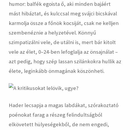
humor: balfék egoista ő, aki minden bajáért
mást hibáztat, és kulccsal meg svájci bicskával
karmolja össze a főnök kocsiját, csak ne kelljen
szembenéznie a helyzetével. Könnyű
szimpatizálni vele, de utálni is, mert bár kitolt
vele az élet, 0–24-ben lefoglalja az önsajnálat –
azt pedig, hogy szép lassan szilánkokra hullik az
élete, leginkább önmagának köszönheti.
Hader lecsapja a magas labdákat, szórakoztató
poénokat farag a részeg felindultságból
elkövetett hülyeségekből, de nem engedi,