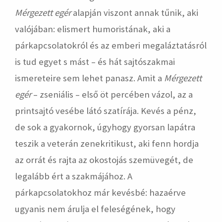
Mérgezett egér
alapján viszont annak tűnik, aki
valójában: elismert humoristának, aki a
párkapcsolatokról és az emberi megaláztatásról
is tud egyet s mást – és hát sajtószakmai
ismereteire sem lehet panasz. Amit a
Mérgezett
egér
– zseniális – első öt percében vázol, az a
printsajtó vesébe látó szatírája. Kevés a pénz,
de sok a gyakornok, úgyhogy gyorsan lapátra
teszik a veterán zenekritikust, aki fenn hordja
az orrát és rajta az okostojás szemüvegét, de
legalább ért a szakmájához. A
párkapcsolatokhoz már kevésbé: hazaérve
ugyanis nem árulja el feleségének, hogy