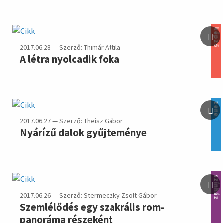
képző
2017.06.28 — Szerző: Thimár Attila
A létra nyolcadik foka
zene
2017.06.27 — Szerző: Theisz Gábor
Nyárízű dalok gyűjteménye
színház
2017.06.26 — Szerző: Stermeczky Zsolt Gábor
Szemlélődés egy szakrális rom-
panoráma részeként