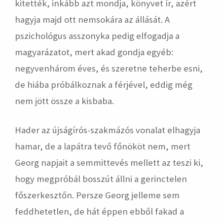
kitették, inkább azt mondja, könyvet ír, azért
hagyja majd ott nemsokára az állását. A
pszichológus asszonyka pedig elfogadja a
magyarázatot, mert akad gondja egyéb:
negyvenhárom éves, és szeretne teherbe esni,
de hiába próbálkoznak a férjével, eddig még
nem jött össze a kisbaba.
Hader az újságírós-szakmázós vonalat elhagyja
hamar, de a lapátra tevő főnököt nem, mert
Georg napjait a semmittevés mellett az teszi ki,
hogy megpróbál bosszút állni a gerinctelen
főszerkesztőn. Persze Georg jelleme sem
feddhetetlen, de hát éppen ebből fakad a