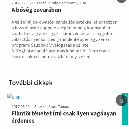
2017.06.30 — Szerző: Király-Szombathy Zita
A bőség zavarában
A téli elbújós-olvasós-kandallós estékkel ellentétben
a hosszú nyári nappalok végén mindig könnyebben
kaphatók vagyunk egy kis kimozdulásra – a legjobb
választás ilyenkor pedig mindenképpen egy zenei
program! Szubjektív válogatás a szinte
felfoghatatlanul hatalmas kínálatból. Nem csak a
fővárosiaknak, nem csak bársonyszéken!
További cikkek
film
2017.06.29 — Szerző: Soós Tamás
Filmtörténetet írni csak ilyen vagányan
érdemes