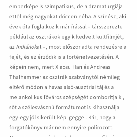
emberképe is szimpatikus, de a dramaturgiája
ettől még nagyokat döccen néha. A színész, aki
évek óta foglalkozik már írással – társszerezte
például az osztrákok egyik kedvelt kultfilmjét,
az
Indiánok
at –, most először adta rendezésre a
fejét, és ez érződik is a történetvezetésén. A
képein nem, mert Xiaosu Han és Andreas
Thalhammer az osztrák szabványtól némileg
eltérő módon a havas alsó-ausztriai táj és a
melankolikus főváros szépségét domborítja ki,
sőt a szélesvásznú formátumot is kihasználja
egy-egy jól sikerült képi geggel. Kár, hogy a
forgatókönyv már nem ennyire polírozott.