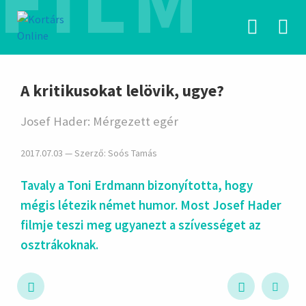
FILM
hirdetés
A kritikusokat lelövik, ugye?
Josef Hader: Mérgezett egér
2017.07.03 — Szerző:
Soós Tamás
Tavaly a Toni Erdmann bizonyította, hogy
mégis létezik német humor. Most Josef Hader
filmje teszi meg ugyanezt a szívességet az
osztrákoknak.