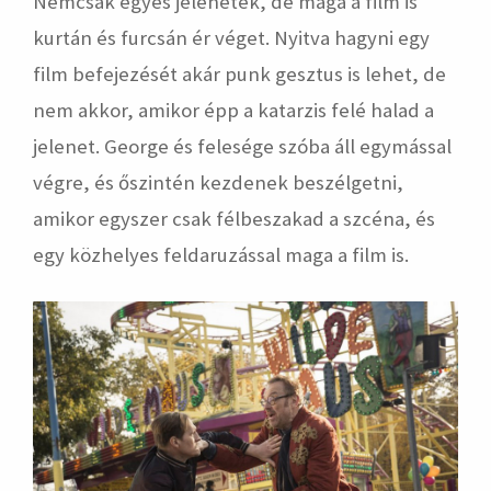
Nemcsak egyes jelenetek, de maga a film is
kurtán és furcsán ér véget. Nyitva hagyni egy
film befejezését akár punk gesztus is lehet, de
nem akkor, amikor épp a katarzis felé halad a
jelenet. George és felesége szóba áll egymással
végre, és őszintén kezdenek beszélgetni,
amikor egyszer csak félbeszakad a szcéna, és
egy közhelyes feldaruzással maga a film is.