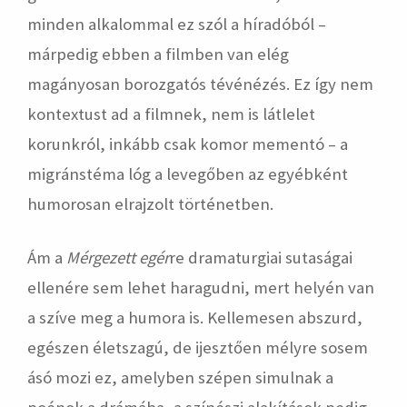
minden alkalommal ez szól a híradóból –
márpedig ebben a filmben van elég
magányosan borozgatós tévénézés. Ez így nem
kontextust ad a filmnek, nem is látlelet
korunkról, inkább csak komor mementó – a
migránstéma lóg a levegőben az egyébként
humorosan elrajzolt történetben.
Ám a
Mérgezett egér
re dramaturgiai sutaságai
ellenére sem lehet haragudni, mert helyén van
a szíve meg a humora is. Kellemesen abszurd,
egészen életszagú, de ijesztően mélyre sosem
ásó mozi ez, amelyben szépen simulnak a