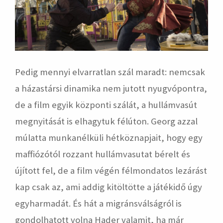
Pedig mennyi elvarratlan szál maradt: nemcsak
a házastársi dinamika nem jutott nyugvópontra,
de a film egyik központi szálát, a hullámvasút
megnyitását is elhagytuk félúton. Georg azzal
múlatta munkanélküli hétköznapjait, hogy egy
maffiózótól rozzant hullámvasutat bérelt és
újított fel, de a film végén félmondatos lezárást
kap csak az, ami addig kitöltötte a játékidő úgy
egyharmadát. És hát a migránsválságról is
gondolhatott volna Hader valamit, ha már