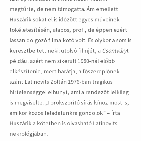
megtűrte, de nem támogatta. Ám emellett
Huszárik sokat el is időzött egyes műveinek
tökéletesítésén, alapos, profi, de éppen ezért
lassan dolgozó filmalkotó volt. És olykor a sors is
keresztbe tett neki: utolsó filmjét, a
Csontváry
t
például azért nem sikerült 1980-nál előbb
elkészítenie, mert barátja, a főszereplőnek
szánt Latinovits Zoltán 1976-ban tragikus
hirtelenséggel elhunyt, ami a rendezőt lelkileg
is megviselte. „Torokszorító sírás kínoz most is,
amikor közös feladatunkra gondolok” – írta
Huszárik a kötetben is olvasható Latinovits-
nekrológjában.