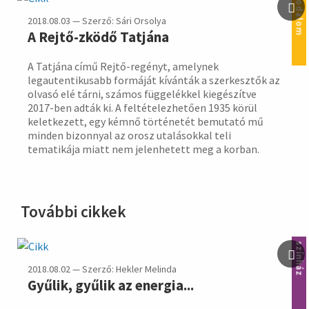
irodalom
2018.08.03 — Szerző: Sári Orsolya
A Rejtő-zködő Tatjána
A Tatjána című Rejtő-regényt, amelynek
legautentikusabb formáját kívánták a szerkesztők az
olvasó elé tárni, számos függelékkel kiegészítve
2017-ben adták ki. A feltételezhetően 1935 körül
keletkezett, egy kémnő történetét bemutató mű
minden bizonnyal az orosz utalásokkal teli
tematikája miatt nem jelenhetett meg a korban.
További cikkek
színház
2018.08.02 — Szerző: Hekler Melinda
Gyűlik, gyűlik az energia...