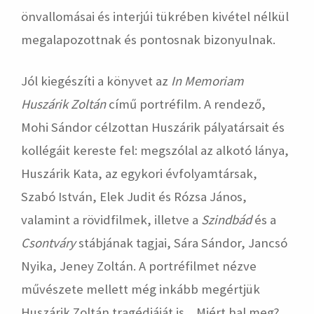
önvallomásai és interjúi tükrében kivétel nélkül
megalapozottnak és pontosnak bizonyulnak.
Jól kiegészíti a könyvet az
In Memoriam
Huszárik Zoltán
című portréfilm. A rendező,
Mohi Sándor célzottan Huszárik pályatársait és
kollégáit kereste fel: megszólal az alkotó lánya,
Huszárik Kata, az egykori évfolyamtársak,
Szabó István, Elek Judit és Rózsa János,
valamint a rövidfilmek, illetve a
Szindbád
és a
Csontváry
stábjának tagjai, Sára Sándor, Jancsó
Nyika, Jeney Zoltán. A portréfilmet nézve
művészete mellett még inkább megértjük
Huszárik Zoltán tragédiáját is. „Miért hal meg?