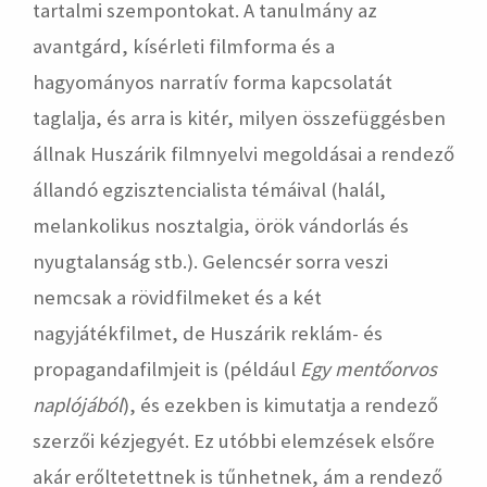
tartalmi szempontokat. A tanulmány az
avantgárd, kísérleti filmforma és a
hagyományos narratív forma kapcsolatát
taglalja, és arra is kitér, milyen összefüggésben
állnak Huszárik filmnyelvi megoldásai a rendező
állandó egzisztencialista témáival (halál,
melankolikus nosztalgia, örök vándorlás és
nyugtalanság stb.). Gelencsér sorra veszi
nemcsak a rövidfilmeket és a két
nagyjátékfilmet, de Huszárik reklám- és
propagandafilmjeit is (például
Egy mentőorvos
naplójából
), és ezekben is kimutatja a rendező
szerzői kézjegyét. Ez utóbbi elemzések elsőre
akár erőltetettnek is tűnhetnek, ám a rendező