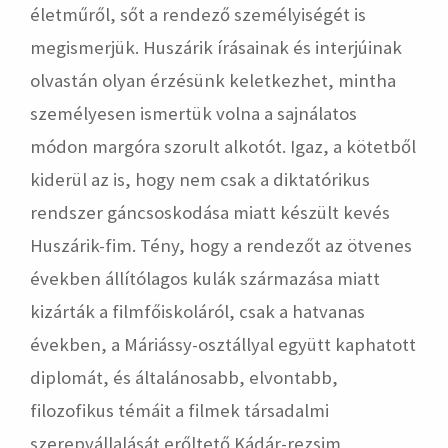
életműről, sőt a rendező személyiségét is
megismerjük. Huszárik írásainak és interjúinak
olvastán olyan érzésünk keletkezhet, mintha
személyesen ismertük volna a sajnálatos
módon margóra szorult alkotót. Igaz, a kötetből
kiderül az is, hogy nem csak a diktatórikus
rendszer gáncsoskodása miatt készült kevés
Huszárik-fim. Tény, hogy a rendezőt az ötvenes
években állítólagos kulák származása miatt
kizárták a filmfőiskoláról, csak a hatvanas
években, a Máriássy-osztállyal együtt kaphatott
diplomát, és általánosabb, elvontabb,
filozofikus témáit a filmek társadalmi
szerepvállalását erőltető Kádár-rezsim