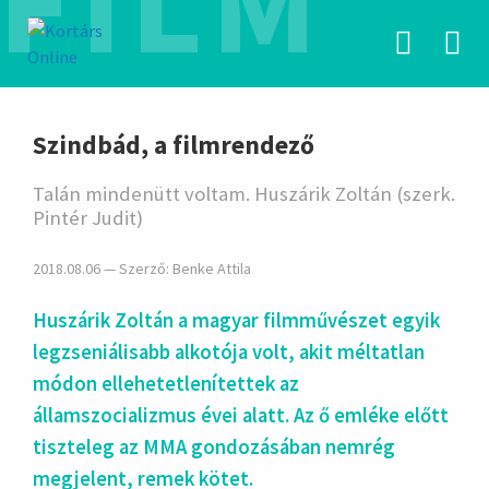
FILM
hirdetés
Szindbád, a filmrendező
Talán mindenütt voltam. Huszárik Zoltán (szerk.
Pintér Judit)
2018.08.06 — Szerző:
Benke Attila
Huszárik Zoltán a magyar filmművészet egyik
legzseniálisabb alkotója volt, akit méltatlan
módon ellehetetlenítettek az
államszocializmus évei alatt. Az ő emléke előtt
tiszteleg az MMA gondozásában nemrég
megjelent, remek kötet.