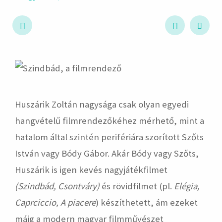
hirdetés
Huszárik Zoltán nagysága csak olyan egyedi
hangvételű filmrendezőkéhez mérhető, mint a
hatalom által szintén perifériára szorított Szőts
István vagy Bódy Gábor. Akár Bódy vagy Szőts,
Huszárik is igen kevés nagyjátékfilmet
(Szindbád, Csontváry)
és rövidfilmet (pl.
Elégia,
Caprciccio, A piacere
) készíthetett, ám ezeket
máig a modern magyar filmművészet