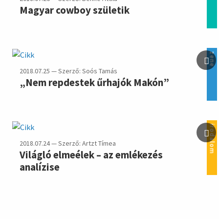
Magyar cowboy születik
zene
2018.07.25 — Szerző: Soós Tamás
„Nem repdestek űrhajók Makón”
irodalom
2018.07.24 — Szerző: Artzt Tímea
Világló elmeélek – az emlékezés
analízise