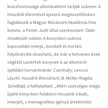
kulcsfontosságú alkotásaiként tartják számon. A
Huszárik-életművel újszerű megközelítésben
foglalkozik a Magyar Művészeti Akadémia friss
kötete, a Pintér Judit által szerkesztett
Talán
mindenütt voltam
. A könyvben számos
kapcsolódó interjú, korabeli és kortárs
folyóiratcikk olvasható, de már a hetvenes évek
végétől születtek könyvek is az alkotóról
(például Gervai András:
Csontváry;
Lencsó
László:
Huszárik Breviárium;
B. Müller Magda:
Szindbád, a halhatatlan
). „Miért szükséges mégis
újabb könyvben felidézni Huszárik írásait,
interjúit, s monografikus igényű áttekintést