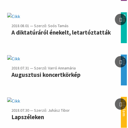
film
2018.08.01 — Szerző: Soós Tamás
A diktatúráról énekelt, letartóztatták
zene
2018.07.31 — Szerző: Varró Annamária
Augusztusi koncertkörkép
irodalom
2018.07.30 — Szerző: Juhász Tibor
Lapszéleken