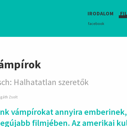
M
hirdetés
IRODALOM
FI
facebook
vámpírok
ch: Halhatatlan szeretők
gáth Zsolt
unk vámpírokat annyira embe­rinek
g­újabb filmjében. Az ame­rikai kul