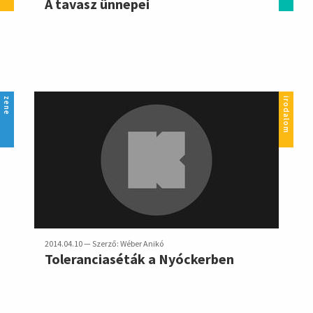
A tavasz ünnepei
zene
irodalom
2014.04.10 — Szerző: Wéber Anikó
Toleranciaséták a Nyóckerben