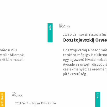
film
2014.04.15 — Szerző: Ballabás Sánd
Dosztojevszkij Orwe
árosi idill
Dosztojevszkij A hason­más
e­sült Álla­mok
ten­ként még így is túl­írt
gy ritkán mutat­
egy egy­szerű hiva­talnok a
Ayoade az orwelli disz­tópi
cselek­ményét: az ered­mény
játék­szerű­ség.
irodalom
film
2014.04.13 — Szerző: Péter Zoltán