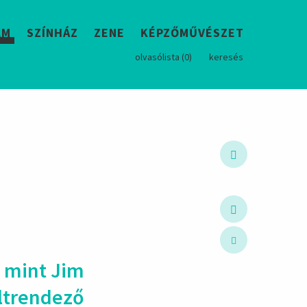
LM
SZÍNHÁZ
ZENE
KÉPZŐMŰVÉSZET
olvasólista (
0
)
keresés
, mint Jim
t­ren­dező