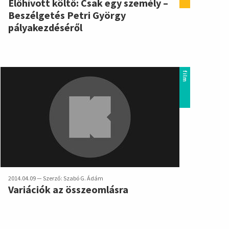
Előhívott költő: Csak egy személy –
Beszélgetés Petri György
pályakezdéséről
film
2014.04.09 — Szerző: Szabó G. Ádám
Variációk az összeomlásra