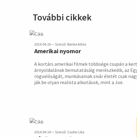
További cikkek
2014.04.16 — Szerző: Benke Attila
Amerikai nyomor
A kortárs amerikai filmek többsége csupán a kert­v
árny­oldalá­nak bemuta­tásáig merész­kedik, az Egy
rög­valósá­gát, munká­sainak sivár éle­tét csak na
ják be olyan rea­lista alko­tások, mint a Joe.
2014.04.14 — Szerző: Csufor Lilla