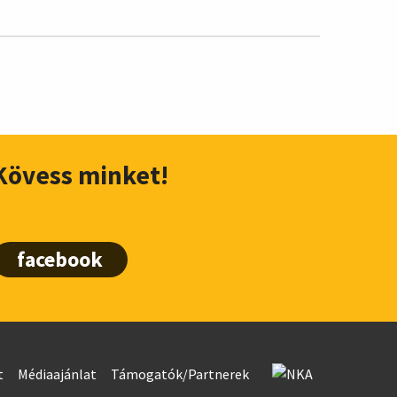
Kövess minket!
facebook
t
Médiaajánlat
Támogatók/Partnerek