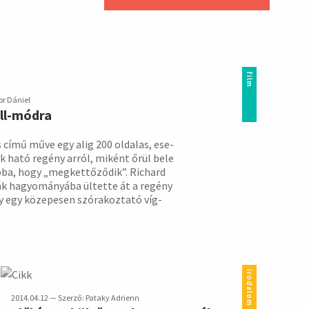
film
or Dániel
ll-módra
 című műve egy alig 200 oldalas, ese­
nak ható regény arról, miként őrül bele
bba, hogy „meg­kettő­ződik”. Richard
ák hagyo­má­nyába ültette át a regény
 egy köze­pesen szóra­koz­tató víg­
irodalom
2014.04.12 — Szerző: Pataky Adrienn