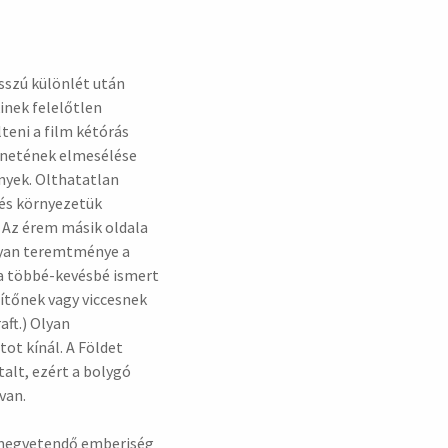
sszú különlét után
inek felelőtlen
lteni a film kétórás
ténetének elmesélése
ények. Olthatatlan
 és környezetük
 Az érem másik oldala
olyan teremtménye a
 a többé-kevésbé ismert
ítőnek vagy viccesnek
aft.) Olyan
t kínál. A Földet
alt, ezért a bolygó
van.
a megvetendő emberiség