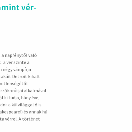
­mint vér­
 a napfénytől való
a vér szinte a
m négy vámpírja
akáit Detroit kihalt
lmetlenségétől
rzőkörútjai alkalmával
 ki tudja, hány éve,
i: a külvilággal ő is
hakespeare!) és annak hű
ta vérrel. A történet