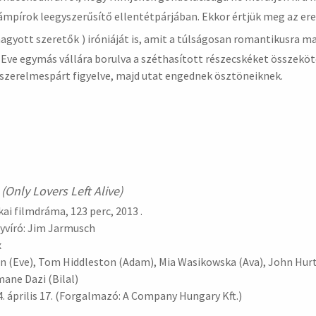
vámpírok leegyszerűsítő ellentétpárjában. Ekkor értjük meg az ere
hagyott szeretők
) iróniáját is, amit a túlságosan romantikusra m
s Eve egymás vállára borulva a széthasított részecskéket összekö
szerelmespárt figyelve, majd utat engednek ösztöneiknek.
(Only Lovers Left Alive)
kai filmdráma, 123 perc, 2013 .
yvíró: Jim Jarmusch
x
on (Eve), Tom Hiddleston (Adam), Mia Wasikowska (Ava), John Hur
mane Dazi (Bilal)
 április 17. (Forgalmazó: A Company Hungary Kft.)