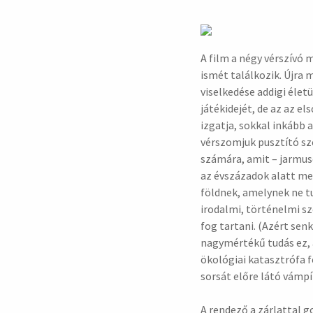
A film a négy vérszívó
ismét találkozik. Újra 
viselkedése addigi élet
játékidejét, de az az e
izgatja, sokkal inkább 
vérszomjuk pusztító sz
számára, amit – jarmus
az évszázadok alatt me
földnek, amelynek ne tu
irodalmi, történelmi s
fog tartani. (Azért sen
nagymértékű tudás ez, 
ökológiai katasztrófa 
sorsát előre látó vámp
A rendező a zárlattal 