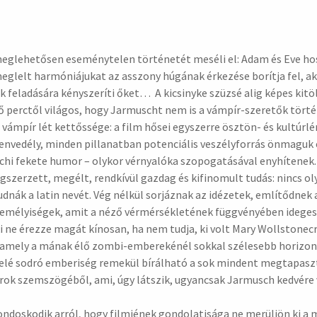
 meglehetősen eseménytelen történetét meséli el: Adam és Eve ho
meglelt harmóniájukat az asszony húgának érkezése borítja fel, ak
ük feladására kényszeríti őket… A kicsinyke szüzsé alig képes kitö
lső perctől világos, hogy Jarmuscht nem is a vámpír-szeretők tör
a vámpír lét kettőssége: a film hősei egyszerre ösztön- és kultúrl
envedély, minden pillanatban potenciális veszélyforrás önmaguk
chi fekete humor – olykor vérnyalóka szopogatásával enyhítenek.
gszerzett, megélt, rendkívül gazdag és kifinomult tudás: nincs 
dnák a latin nevét. Vég nélkül sorjáznak az idézetek, említődnek
zemélyiségek, amit a néző vérmérsékletének függvényében ideges
ki ne érezze magát kínosan, ha nem tudja, ki volt Mary Wollstonecr
amely a mának élő zombi-emberekénél sokkal szélesebb horizonto
felé sodró emberiség remekül bírálható a sok mindent megtapaszt
írok szemszögéből, ami, úgy látszik, ugyancsak Jarmusch kedvére 
gondoskodik arról, hogy filmjének gondolatisága ne merüljön ki 