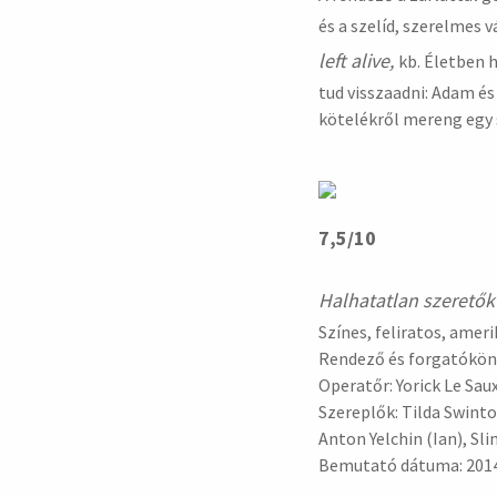
és a szelíd, szerelmes 
left alive,
kb. Életben 
tud visszaadni: Adam é
kötelékről mereng egy 
7,5/10
Halhatatlan szeretők 
Színes, feliratos, ameri
Rendező és forgatókön
Operatőr: Yorick Le Sau
Szereplők: Tilda Swint
Anton Yelchin (Ian), Sli
Bemutató dátuma: 2014.