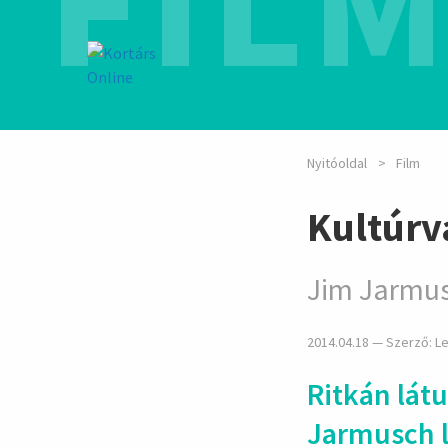
FIL
Nyitóoldal
Film
Kultúr
Jim Jarmus
2014.04.18 — Szerző:
Le
Ritkán lát
Jarmusch le