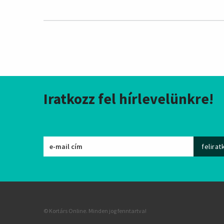
Iratkozz fel hírlevelünkre!
© Kortárs Online. Minden jog fenntartva!