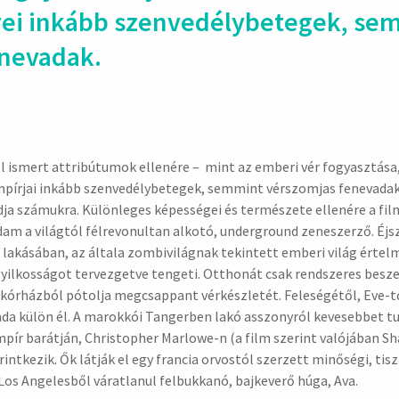
ei inkább szen­vedély­bete­gek, sem
ne­vadak.
hirdetés
l ismert attribútumok ellenére – mint az emberi vér fogyasztása,
pírjai inkább szenvedélybetegek, semmint vérszomjas fenevadak: 
dja számukra. Különleges képességei és természete ellenére a fil
dam a világtól félrevonultan alkotó, underground zeneszerző. Éjsz
lakásában, az általa zombivilágnak tekintett emberi világ érte
lkosságot tervezgetve tengeti. Otthonát csak rendszeres besze
i kórházból pótolja megcsappant vérkészletét. Feleségétől, Eve-től
da külön él. A marokkói Tangerben lakó asszonyról kevesebbet tudn
mpír barátján, Christopher Marlowe-n (a film szerint valójában S
intkezik. Ők látják el egy francia orvostól szerzett minőségi, tisz
Los Angelesből váratlanul felbukkanó, bajkeverő húga, Ava.