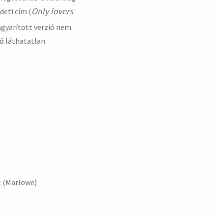
Only lovers
deti cím (
agyarított verzió nem
tő láthatatlan
t (Marlowe)