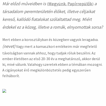
Már előző műveidben is
Megyünk
Papírrepülők
a
(
,
)
társadalom peremterületén élőket, illetve céljaikat
kereső, kallódó fiatalokat szólaltattad meg. Miért
érdekel ez a közeg, illetve a romák, elnyomottak sorsa?
Mert ebben a korosztályban és közegben vagyok leragadva.
(nevet)
Vagy mert a kamaszkori emlékeim már megfelelő
távolságban vannak ahhoz, hogy tudjak róluk beszélni. Az
ember életében az első 20-30 év a meghatározó, akkor derül
ki, mivé válunk. Valahogy szeretek ebben a témában mozogni.
A cigányokat érő megkülönböztetés pedig egyszerűen
felháborít.