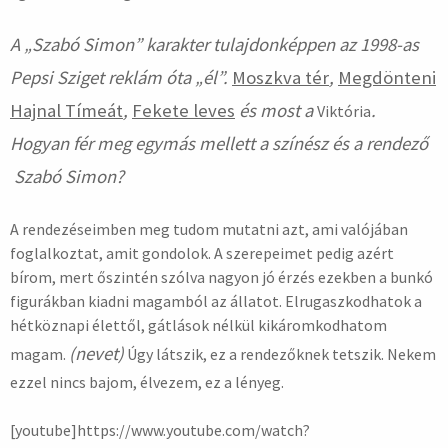
A „Szabó Simon” karakter tulajdonképpen az 1998-as
Pepsi Sziget reklám óta „él”.
Moszkva tér
,
Megdönteni
Hajnal Tímeát
,
Fekete leves
és most a
.
Viktória
Hogyan fér meg egymás mellett a színész és a rendező
Szabó Simon?
A rendezéseimben meg tudom mutatni azt, ami valójában
foglalkoztat, amit gondolok. A szerepeimet pedig azért
bírom, mert őszintén szólva nagyon jó érzés ezekben a bunkó
figurákban kiadni magamból az állatot. Elrugaszkodhatok a
hétköznapi élettől, gátlások nélkül kikáromkodhatom
(nevet)
magam.
Úgy látszik, ez a rendezőknek tetszik. Nekem
ezzel nincs bajom, élvezem, ez a lényeg.
[youtube]https://www.youtube.com/watch?