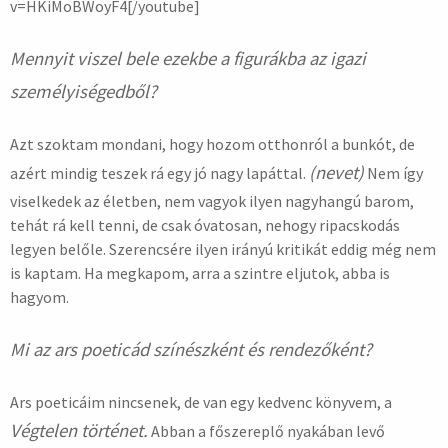
v=HKiMoBWoyF4[/youtube]
Mennyit viszel bele ezekbe a figurákba az igazi
személyiségedből?
Azt szoktam mondani, hogy hozom otthonról a bunkót, de
(nevet)
azért mindig teszek rá egy jó nagy lapáttal.
Nem így
viselkedek az életben, nem vagyok ilyen nagyhangú barom,
tehát rá kell tenni, de csak óvatosan, nehogy ripacskodás
legyen belőle. Szerencsére ilyen irányú kritikát eddig még nem
is kaptam. Ha megkapom, arra a szintre eljutok, abba is
hagyom.
Mi az ars poeticád színészként és rendezőként?
Ars poeticáim nincsenek, de van egy kedvenc könyvem, a
Végtelen történet.
Abban a főszereplő nyakában levő