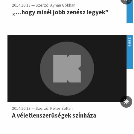
2014.10.13 — Szerző: Ayhan Gökhan
„…hogy minél jobb zenész legyek”
zene
2014.10.13 — Szerző: Péter Zoltán
A véletlenszerűségek színháza