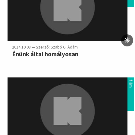
2014.10.08 — Szerző: Szabó G. Ádám
Énünk által homályosan
film