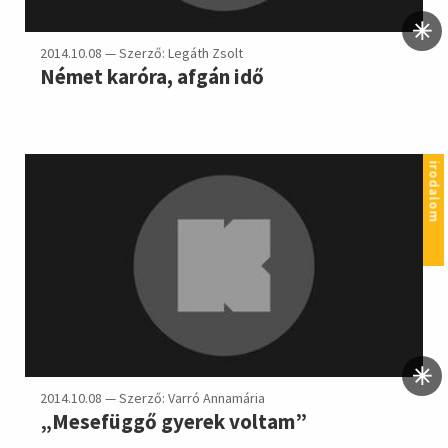
2014.10.08 — Szerző: Legáth Zsolt
Német karóra, afgán idő
irodalom
2014.10.08 — Szerző: Varró Annamária
„Mesefüggő gyerek voltam”