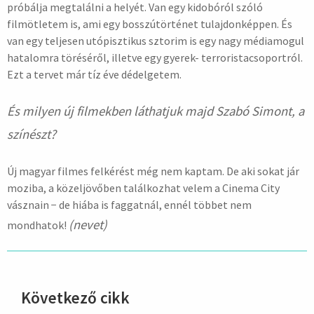
próbálja megtalálni a helyét. Van egy kidobóról szóló
filmötletem is, ami egy bosszútörténet tulajdonképpen. És
van egy teljesen utópisztikus sztorim is egy nagy médiamogul
hatalomra töréséről, illetve egy gyerek- terroristacsoportról.
Ezt a tervet már tíz éve dédelgetem.
És milyen új filmekben láthatjuk majd Szabó Simont, a
színészt?
Új magyar filmes felkérést még nem kaptam. De aki sokat jár
moziba, a közeljövőben találkozhat velem a Cinema City
vásznain − de hiába is faggatnál, ennél többet nem
(nevet)
mondhatok!
Következő cikk
hirdetés