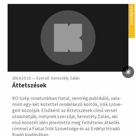
irodalom
2014.10.15 — Szerző: Serestély Zalán
Áttetszések
KO Szép rovatunkban fiatal, nemrég publi­káló, vala­
mint egy-két kötettel rendel­kező költők, írók szöve­
geit közöl­jük. Első­ként az Áttet­szések című ver­set
olvas­hatják, melynek szer­zője, Seres­tély Zalán, aki
első köte­tét idén jelen­tette meg Felté­teles átkelés
címmel a Fiatal Írók Szövet­sége és az Erdélyi Híradó
Kiadó kiadá­sában.