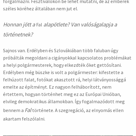
forgalmazni. Fesztiválokon be lehet mutatni, de az emberek
széles köréhez általában nem jut el.
Honnan jött a
alapötlete? Van valóságalapja a
Fal
történetnek?
Sajnos van. Erdélyben és Szlovákiában több faluban úgy
próbálták megoldani a cigányokkal kapcsolatos problémákat
a helyi polgármesterek, hogy elkezdték őket gettósítani.
Erdélyben még büszke is volt a polgármester: kifestette a
felhúzott falat, fotókat akasztott rá, helyi látványossággá
emelte az építményt. Ez nagyon felháborított, nem
értettem, hogyan történhet meg ez az Európai Unióban,
elvileg demokratikus államokban. Így fogalmazódott meg
Fal
bennem a
története. A szegregáció, az elnyomás ellen
akartam felszólalni.