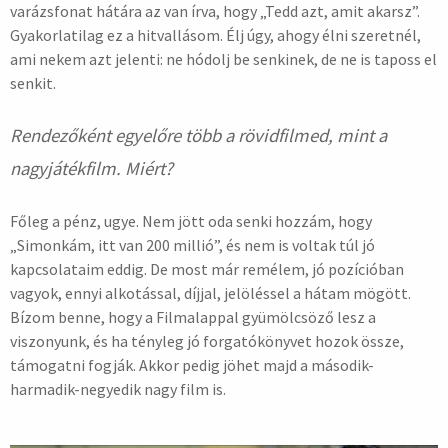
varázsfonat hátára az van írva, hogy „Tedd azt, amit akarsz”.
Gyakorlatilag ez a hitvallásom. Élj úgy, ahogy élni szeretnél,
ami nekem azt jelenti: ne hódolj be senkinek, de ne is taposs el
senkit.
Rendezőként egyelőre több a rövidfilmed, mint a
nagyjátékfilm. Miért?
Főleg a pénz, ugye. Nem jött oda senki hozzám, hogy
„Simonkám, itt van 200 millió”, és nem is voltak túl jó
kapcsolataim eddig. De most már remélem, jó pozícióban
vagyok, ennyi alkotással, díjjal, jelöléssel a hátam mögött.
Bízom benne, hogy a Filmalappal gyümölcsöző lesz a
viszonyunk, és ha tényleg jó forgatókönyvet hozok össze,
támogatni fogják. Akkor pedig jöhet majd a második-
harmadik-negyedik nagy film is.