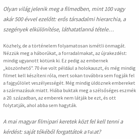
Olyan világ jelenik meg a filmedben, mint 100 vagy
akár 500 évvel ezelőtt: erős társadalmi hierarchia, a
szegények elkülönítése, láthatatlanná tétele…
Közhely, de a történelem folyamatosan ismétli önmagát.
Nézzük meg a háborúkat, a forradalmakat, az újrakezdést:
mindig ugyanott kötünk ki. Ez pedig az embernek
„köszönhető”. 70 éve volt például a holokauszt, és még mindig
filmet kell készíteni róla, mert sokan továbbra sem fogják fel
a fajgyűlölet veszélyességét. Még mindig üldöznek embereket
a származásuk miatt. Hiába buktak meg a szélsőséges eszmék
a 20. században, az emberek nem látják be ezt, és ott
folytatják, ahol abba sem hagyták.
A mai magyar filmipari keretek közt fel kell tenni a
kérdést: saját tőkéből forgattátok a
at?
Fal