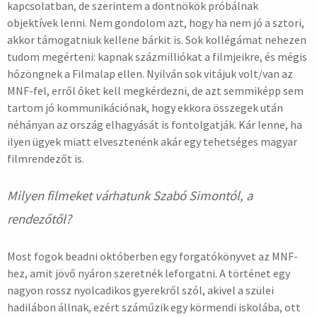
kapcsolatban, de szerintem a döntnökök próbálnak
objektívek lenni. Nem gondolom azt, hogy ha nem jó a sztori,
akkor támogatniuk kellene bárkit is. Sok kollégámat nehezen
tudom megérteni: kapnak százmilliókat a filmjeikre, és mégis
hőzöngnek a Filmalap ellen. Nyilván sok vitájuk volt/van az
MNF-fel, erről őket kell megkérdezni, de azt semmiképp sem
tartom jó kommunikációnak, hogy ekkora összegek után
néhányan az ország elhagyását is fontolgatják. Kár lenne, ha
ilyen ügyek miatt elvesztenénk akár egy tehetséges magyar
filmrendezőt is.
Milyen filmeket várhatunk Szabó Simontól, a
rendezőtől?
Most fogok beadni októberben egy forgatókönyvet az MNF-
hez, amit jövő nyáron szeretnék leforgatni. A történet egy
nagyon rossz nyolcadikos gyerekről szól, akivel a szülei
hadilábon állnak, ezért száműzik egy körmendi iskolába, ott