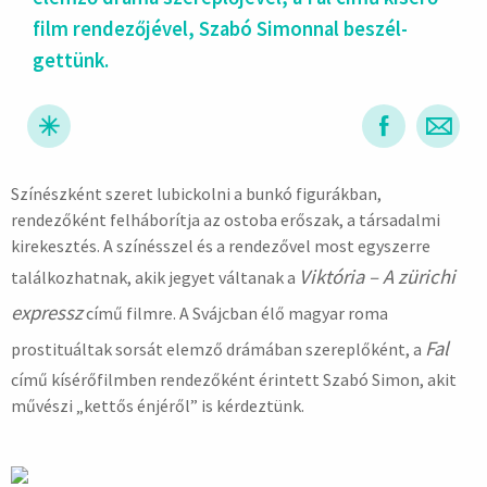
film ren­de­zőjé­vel, Szabó Simon­nal beszél­
gettünk.
Színészként szeret lubickolni a bunkó figurákban,
hirdetés
rendezőként felháborítja az ostoba erőszak, a társadalmi
kirekesztés. A színésszel és a rendezővel most egyszerre
Viktória – A zürichi
találkozhatnak, akik jegyet váltanak a
expressz
című filmre. A Svájcban élő magyar roma
Fal
prostituáltak sorsát elemző drámában szereplőként, a
című kísérőfilmben rendezőként érintett Szabó Simon, akit
művészi „kettős énjéről” is kérdeztünk.