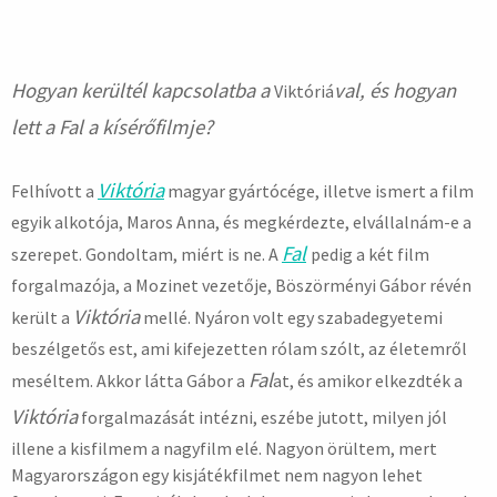
Hogyan kerültél kapcsolatba a
val, és hogyan
Viktóriá
lett a Fal a kísérőfilmje?
Viktória
Felhívott a
magyar gyártócége, illetve ismert a film
egyik alkotója, Maros Anna, és megkérdezte, elvállalnám-e a
Fal
szerepet. Gondoltam, miért is ne. A
pedig a két film
forgalmazója, a Mozinet vezetője, Böszörményi Gábor révén
Viktória
került a
mellé. Nyáron volt egy szabadegyetemi
beszélgetős est, ami kifejezetten rólam szólt, az életemről
Fal
meséltem. Akkor látta Gábor a
at, és amikor elkezdték a
Viktória
forgalmazását intézni, eszébe jutott, milyen jól
illene a kisfilmem a nagyfilm elé. Nagyon örültem, mert
Magyarországon egy kisjátékfilmet nem nagyon lehet