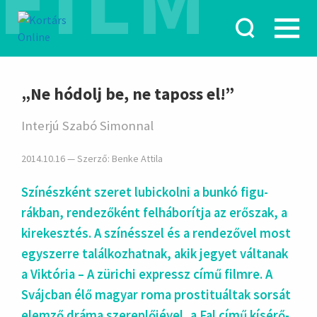
FILM
hirdetés
„Ne hódolj be, ne taposs el!”
Interjú Szabó Simonnal
2014.10.16 — Szerző:
Benke Attila
Színészként szeret lubic­kolni a bunkó figu­
rákban, ren­de­ző­ként felhá­bo­rítja az erő­szak, a
kire­kesz­tés. A szí­nésszel és a rende­zővel most
egy­szerre talál­koz­hat­nak, akik jegyet vál­tanak
a Vik­tória – A zü­richi exp­ressz című filmre. A
Svájc­ban élő magyar roma prosti­tuáltak sorsát
elem­ző drá­ma sze­rep­lőjé­vel, a Fal című kísé­rő­