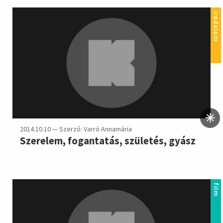
irodalom
2014.10.10 — Szerző: Varró Annamária
Szerelem, fogantatás, születés, gyász
film