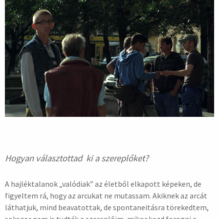
Hogyan választottad ki a szereplőket?
A hajléktalanok „valódiak” az életből elkapott képeken, de
figyeltem rá, hogy az arcukat ne mutassam. Akiknek az arcát
láthatjuk, mind beavatottak, de spontaneitásra törekedtem,
sokszor nem is tudták a szereplőim, mikor kezd forogni a