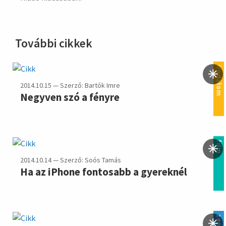
További cikkek
irodalom
2014.10.15 — Szerző: Bartók Imre
Negyven szó a fényre
film
2014.10.14 — Szerző: Soós Tamás
Ha az iPhone fontosabb a gyereknél
zene