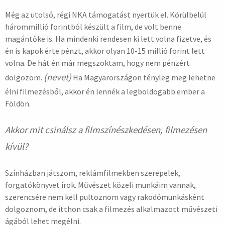
Még az utolsó, régi NKA támogatást nyertük el. Körülbelül
hárommillió forintból készült a film, de volt benne
magántőke is. Ha mindenki rendesen ki lett volna fizetve, és
én is kapok érte pénzt, akkor olyan 10-15 millió forint lett
volna. De hát én már megszoktam, hogy nem pénzért
(nevet)
dolgozom.
Ha Magyarországon tényleg meg lehetne
élni filmezésből, akkor én lennék a legboldogabb ember a
Földön.
Akkor mit csinálsz a filmszínészkedésen, filmezésen
kívül?
Színházban játszom, reklámfilmekben szerepelek,
forgatókönyvet írok. Művészet közeli munkáim vannak,
szerencsére nem kell pultoznom vagy rakodómunkásként
dolgoznom, de itthon csak a filmezés alkalmazott művészeti
ágából lehet megélni.