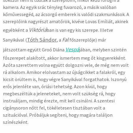
kamera. Az egyik srác tényleg fuvarozó, a másik valóban
kőművessegéd, az ácsorgó emberek is valódi szakmunkások. A
szereplőink nagyrészt amatőrök, kivéve Lovas Emíliát, akinek
Viktóriá
egyébként a
ban is van egy kis szerepe. Illetve
Tóth Sándor
Fal
Sanyikával (
, a
főszereplője) már
Vespá
játszottam együtt Groó Diána
jában, melyben szintén
főszerepet alakított, akkor ismertem meg őt kisgyerekként.
Azóta szerettem volna együtt dolgozni vele, de még nem volt
rá alkalom. Amikor elolvastam az újságcikket a falakról, egy
kicsit örültem is, hogy végre Sanyikával forgathatok. Iszonyú
erős jelenléte van, óriási tehetség. Azon kívül, hogy
megbeszéltük a jeleneteket, nem volt szükség rá, hogy
instruáljam, mindig érezte, mit kell csinálni. A szentesi
cigánysoron nőtt fel, tökéletesen tisztában volt a
szituációval. Próbáljuk segíteni, hogy magára találjon
színészként.