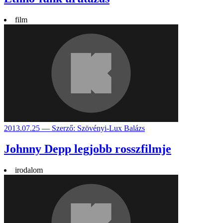
film
2013.07.25 — Szerző: Szövényi-Lux Balázs
Johnny Depp legjobb rosszfilmje
irodalom