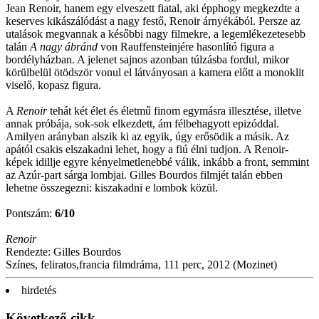
Jean Renoir, hanem egy elveszett fiatal, aki épphogy megkezdte a
keserves kikászálódást a nagy festő, Renoir árnyékából. Persze az
utalások megvannak a későbbi nagy filmekre, a legemlékezetesebb
talán
A nagy ábránd
von Rauffensteinjére hasonlító figura a
bordélyházban. A jelenet sajnos azonban túlzásba fordul, mikor
körülbelül ötödször vonul el látványosan a kamera előtt a monoklit
viselő, kopasz figura.
A
Renoir
tehát két élet és életmű finom egymásra illesztése, illetve
annak próbája, sok-sok elkezdett, ám félbehagyott epizóddal.
Amilyen arányban alszik ki az egyik, úgy erősödik a másik. Az
apától csakis elszakadni lehet, hogy a fiú élni tudjon. A Renoir-
képek idillje egyre kényelmetlenebbé válik, inkább a front, semmint
az Azúr-part sárga lombjai. Gilles Bourdos filmjét talán ebben
lehetne összegezni: kiszakadni e lombok közül.
Pontszám:
6/10
Renoir
Rendezte: Gilles Bourdos
Színes, feliratos,francia filmdráma, 111 perc, 2012 (Mozinet)
hirdetés
Következő cikk