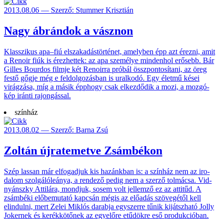
2013.08.06 — Szerző: Stummer Krisztián
Nagy ábrándok a vásznon
Klasszikus apa–fiú elsza­kadás­törté­net, amely­ben épp azt érezni, amit
a Renoir fiúk is érez­hettek: az apa sze­mélye minden­hol erő­sebb. Bár
Gilles Bourdos filmje két Renoirra próbál össz­ponto­sítani, az öreg
festő gőgje még e feldol­gozás­ban is ural­kodó. Egy élet­mű kései
virág­zása, míg a másik épp­hogy csak elkez­dődik a mozi, a mozgó­
kép iránti rajon­gással.
színház
2013.08.02 — Szerző: Barna Zsú
Zoltán újratemetve Zsámbékon
Szép lassan már elfogad­juk kis ha­zánk­ban is: a színház nem az iro­
dalom szol­gáló­leánya, a ren­dező pedig nem a szerző tol­mácsa. Vid­
nyánszky Attilára, mondjuk, sosem volt jel­lemző ez az atti­tűd. A
zsám­béki elő­bemu­tató kap­csán mégis az elő­adás szöve­gétől kell
elin­dulni, mert Zelei Miklós da­rabja egy­szerre tűnik kijátsz­ható Jolly
Joker­nek és kerék­kötő­nek az egye­lőre etű­dökre eső produk­cióban.