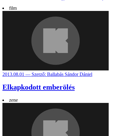
film
2013.08.01 — Szerző: Ballabás Sándor Dániel
Elkapkodott emberölés
zene