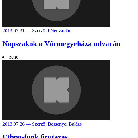
2013.07.31 — Szerző: Péter Zoltán
Napszakok a Vármegyeháza udvarán
zene
2013.07.26 — Szerző: Bessenyei Balázs
Ethno-funk űrutazás