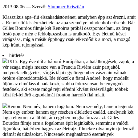
2013.08.06 — Szerző:
Stummer Krisztián
Klasszikus apa–fiú elsza­kadás­törté­net, amely­ben épp azt érezni, amit
a Renoir fiúk is érez­hettek: az apa sze­mélye minden­hol erő­sebb. Bár
Gilles Bourdos filmje két Renoirra próbál össz­ponto­sítani, az öreg
festő gőgje még e feldol­gozás­ban is ural­kodó. Egy élet­mű kései
virág­zása, míg a másik épp­hogy csak elkez­dődik a mozi, a mozgó­
kép iránti rajon­gással.
hirdetés
1915. Egy éve dúl a háború Európában, a halálhörgések, zajok, a
vér szaga mégis messze van a Francia Riviéra azúr partjaitól,
melynek jellegzetes, sárgás tájai egy öregember vásznain válnak
örökre elmosódottakká. Ide érkezik a fiatal Andreé, hogy modellt
üljön az elmúlással hadakozó, s abba fokozatosan belenyugvó
festőnek, aki ecsete mögé rejti elfedni kívánt érzésvilágát, többek
közt fel-feltörő aggodalmát fronton harcoló fiai miatt.
Renoir. Nem név, hanem fogalom. Nem személy, hanem legenda.
Nem egy ember, hanem egy részben elfeledett család, amelynek két
tagja elnyomja a többit, ám egyben meghatározza azt. Gilles
Bourdos filmje erre a fogalomra épít leginkább, semmint a valódi
figurákra, háttérben hagyva az életrajzi filmekre olyannyira jellemző
drámát és túlzásokat. Nincsenek meghatározó események