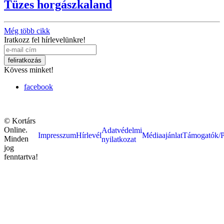
Tüzes horgászkaland
Még több cikk
Iratkozz fel hírlevelünkre!
Kövess minket!
facebook
© Kortárs
Online.
Adatvédelmi
Impresszum
Hírlevél
Médiaajánlat
Támogatók/P
Minden
nyilatkozat
jog
fenntartva!