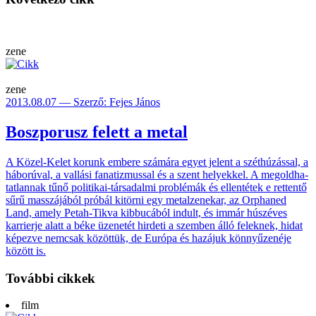
zene
zene
2013.08.07 — Szerző: Fejes János
Boszporusz felett a metal
A Közel-Kelet korunk embere szá­mára egyet jelent a szét­húzás­sal, a
hábo­rúval, a vallási fana­tiz­mussal és a szent helyek­kel. A meg­oldha­
tatlan­nak tűnő poli­tikai-tár­sa­dalmi problé­mák és ellen­tétek e retten­tő
sűrű masszá­jából próbál kitörni egy metal­zene­kar, az Orphaned
Land, amely Petah-Tikva kibbu­cából indult, és immár húsz­éves
karri­erje alatt a béke üze­netét hirdeti a szem­ben álló felek­nek, hidat
képezve nemcsak közöt­tük, de Európa és hazá­juk könnyű­zenéje
között is.
További cikkek
film