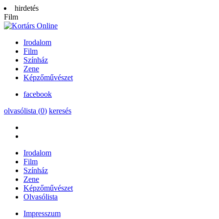
hirdetés
Film
Irodalom
Film
Színház
Zene
Képzőművészet
facebook
olvasólista (
0
)
keresés
Irodalom
Film
Színház
Zene
Képzőművészet
Olvasólista
Impresszum