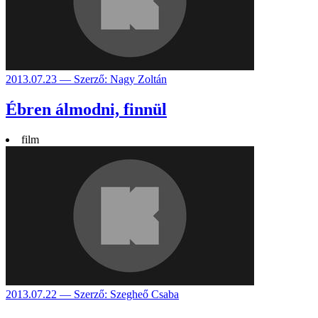
2013.07.23 — Szerző: Nagy Zoltán
Ébren álmodni, finnül
film
2013.07.22 — Szerző: Szegheő Csaba