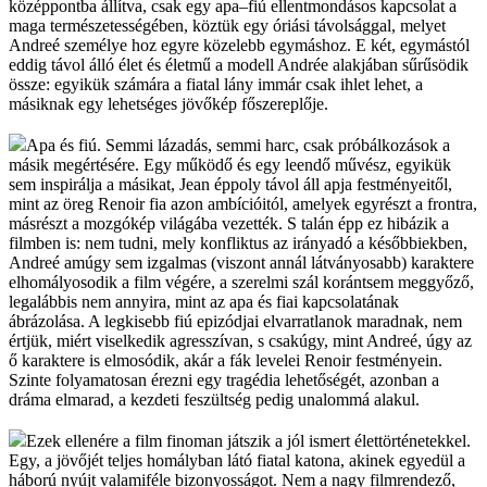
középpontba állítva, csak egy apa–fiú ellentmondásos kapcsolat a
maga természetességében, köztük egy óriási távolsággal, melyet
Andreé személye hoz egyre közelebb egymáshoz. E két, egymástól
eddig távol álló élet és életmű a modell Andrée alakjában sűrűsödik
össze: egyikük számára a fiatal lány immár csak ihlet lehet, a
másiknak egy lehetséges jövőkép főszereplője.
Apa és fiú. Semmi lázadás, semmi harc, csak próbálkozások a
másik megértésére. Egy működő és egy leendő művész, egyikük
sem inspirálja a másikat, Jean éppoly távol áll apja festményeitől,
mint az öreg Renoir fia azon ambícióitól, amelyek egyrészt a frontra,
másrészt a mozgókép világába vezették. S talán épp ez hibázik a
filmben is: nem tudni, mely konfliktus az irányadó a későbbiekben,
Andreé amúgy sem izgalmas (viszont annál látványosabb) karaktere
elhomályosodik a film végére, a szerelmi szál korántsem meggyőző,
legalábbis nem annyira, mint az apa és fiai kapcsolatának
ábrázolása. A legkisebb fiú epizódjai elvarratlanok maradnak, nem
értjük, miért viselkedik agresszívan, s csakúgy, mint Andreé, úgy az
ő karaktere is elmosódik, akár a fák levelei Renoir festményein.
Szinte folyamatosan érezni egy tragédia lehetőségét, azonban a
dráma elmarad, a kezdeti feszültség pedig unalommá alakul.
Ezek ellenére a film finoman játszik a jól ismert élettörténetekkel.
Egy, a jövőjét teljes homályban látó fiatal katona, akinek egyedül a
háború nyújt valamiféle bizonyosságot. Nem a nagy filmrendező,