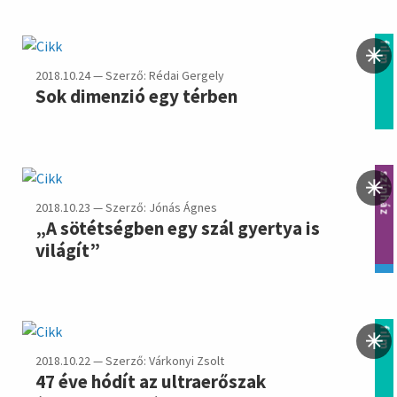
film
2018.10.24 — Szerző: Rédai Gergely
Sok dimenzió egy térben
színház
2018.10.23 — Szerző: Jónás Ágnes
„A sötétségben egy szál gyertya is
világít”
film
2018.10.22 — Szerző: Várkonyi Zsolt
47 éve hódít az ultraerőszak