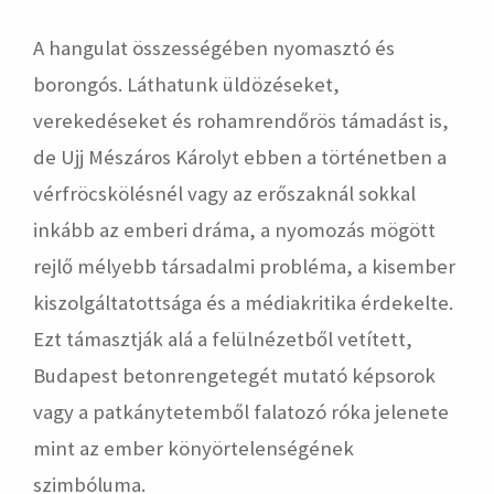
A hangulat összességében nyomasztó és
borongós. Láthatunk üldözéseket,
verekedéseket és rohamrendőrös támadást is,
de Ujj Mészáros Károlyt ebben a történetben a
vérfröcskölésnél vagy az erőszaknál sokkal
inkább az emberi dráma, a nyomozás mögött
rejlő mélyebb társadalmi probléma, a kisember
kiszolgáltatottsága és a médiakritika érdekelte.
Ezt támasztják alá a felülnézetből vetített,
Budapest betonrengetegét mutató képsorok
vagy a patkánytetemből falatozó róka jelenete
mint az ember könyörtelenségének
szimbóluma.