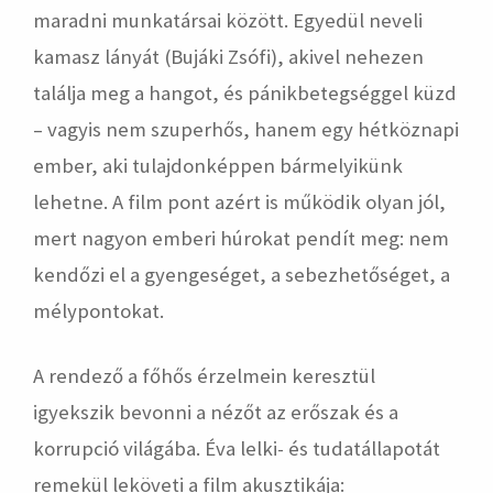
maradni munkatársai között. Egyedül neveli
kamasz lányát (Bujáki Zsófi), akivel nehezen
találja meg a hangot, és pánikbetegséggel küzd
– vagyis nem szuperhős, hanem egy hétköznapi
ember, aki tulajdonképpen bármelyikünk
lehetne. A film pont azért is működik olyan jól,
mert nagyon emberi húrokat pendít meg: nem
kendőzi el a gyengeséget, a sebezhetőséget, a
mélypontokat.
A rendező a főhős érzelmein keresztül
igyekszik bevonni a nézőt az erőszak és a
korrupció világába. Éva lelki- és tudatállapotát
remekül leköveti a film akusztikája: