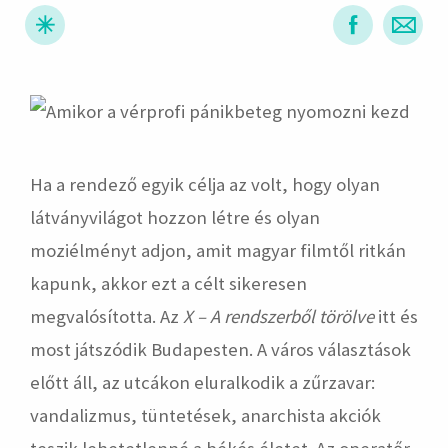
hirdetés
Ha a rendező egyik célja az volt, hogy olyan
látványvilágot hozzon létre és olyan
moziélményt adjon, amit magyar filmtől ritkán
kapunk, akkor ezt a célt sikeresen
megvalósította. Az
X – A rendszerből törölve
itt és
most játszódik Budapesten. A város választások
előtt áll, az utcákon eluralkodik a zűrzavar:
vandalizmus, tüntetések, anarchista akciók