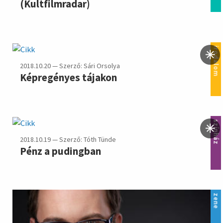
(Kultfilmradar)
irodalom
2018.10.20 — Szerző: Sári Orsolya
Képregényes tájakon
színház
2018.10.19 — Szerző: Tóth Tünde
Pénz a pudingban
zene