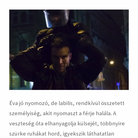
Éva jó nyomozó, de labilis, rendkívül összetett
személyiség, akit nyomaszt a férje halála. A
veszteség óta elhanyagolja külsejét, többnyire
szürke ruhákat hord, igyekszik láthatatlan