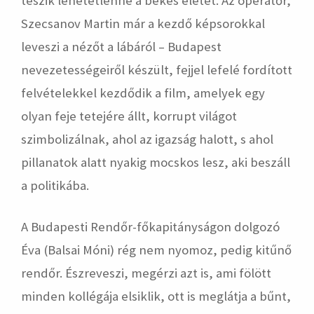
teszik lehetetlenné a békés életet. Az operatőr,
Szecsanov Martin már a kezdő képsorokkal
leveszi a nézőt a lábáról – Budapest
nevezetességeiről készült, fejjel lefelé fordított
felvételekkel kezdődik a film, amelyek egy
olyan feje tetejére állt, korrupt világot
szimbolizálnak, ahol az igazság halott, s ahol
pillanatok alatt nyakig mocskos lesz, aki beszáll
a politikába.
A Budapesti Rendőr-főkapitányságon dolgozó
Éva (Balsai Móni) rég nem nyomoz, pedig kitűnő
rendőr. Észreveszi, megérzi azt is, ami fölött
minden kollégája elsiklik, ott is meglátja a bűnt,