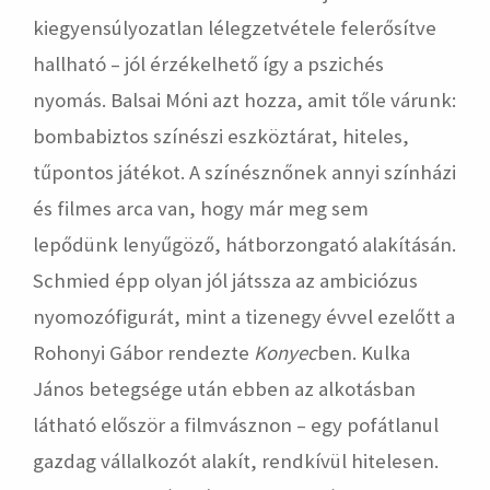
kiegyensúlyozatlan lélegzetvétele felerősítve
hallható – jól érzékelhető így a pszichés
nyomás. Balsai Móni azt hozza, amit tőle várunk:
bombabiztos színészi eszköztárat, hiteles,
tűpontos játékot. A színésznőnek annyi színházi
és filmes arca van, hogy már meg sem
lepődünk lenyűgöző, hátborzongató alakításán.
Schmied épp olyan jól játssza az ambiciózus
nyomozófigurát, mint a tizenegy évvel ezelőtt a
Rohonyi Gábor rendezte
Konyec
ben. Kulka
János betegsége után ebben az alkotásban
látható először a filmvásznon – egy pofátlanul
gazdag vállalkozót alakít, rendkívül hitelesen.