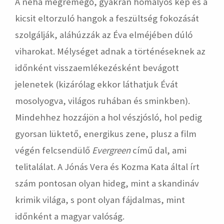
A néha megremegő, gyakran homályos kép és a
kicsit eltorzuló hangok a feszültség fokozását
szolgálják, aláhúzzák az Éva elméjében dúló
viharokat. Mélységet adnak a történéseknek az
időnként visszaemlékezésként bevágott
jelenetek (kizárólag ekkor láthatjuk Évát
mosolyogva, világos ruhában és sminkben).
Mindehhez hozzájön a hol vészjósló, hol pedig
gyorsan lüktető, energikus zene, plusz a film
végén felcsendülő
Evergreen
című dal, ami
telitalálat. A Jónás Vera és Kozma Kata által írt
szám pontosan olyan hideg, mint a skandináv
krimik világa, s pont olyan fájdalmas, mint
időnként a magyar valóság.