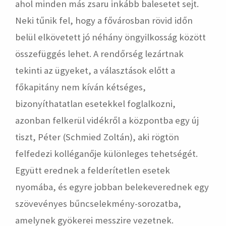
ahol minden más zsaru inkább balesetet sejt.
Neki tűnik fel, hogy a fővárosban rövid időn
belül elkövetett jó néhány öngyilkosság között
összefüggés lehet. A rendőrség lezártnak
tekinti az ügyeket, a választások előtt a
főkapitány nem kíván kétséges,
bizonyíthatatlan esetekkel foglalkozni,
azonban felkerül vidékről a központba egy új
tiszt, Péter (Schmied Zoltán), aki rögtön
felfedezi kolléganője különleges tehetségét.
Együtt erednek a felderítetlen esetek
nyomába, és egyre jobban belekeverednek egy
szövevényes bűncselekmény-sorozatba,
amelynek gyökerei messzire vezetnek.