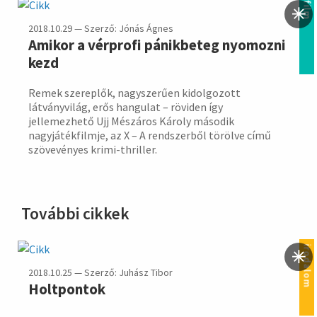
film
2018.10.29 — Szerző: Jónás Ágnes
Amikor a vérprofi pánikbeteg nyomozni
kezd
Remek szereplők, nagyszerűen kidolgozott
látványvilág, erős hangulat – röviden így
jellemezhető Ujj Mészáros Károly második
nagyjátékfilmje, az X – A rendszerből törölve című
szövevényes krimi-thriller.
További cikkek
irodalom
2018.10.25 — Szerző: Juhász Tibor
Holtpontok