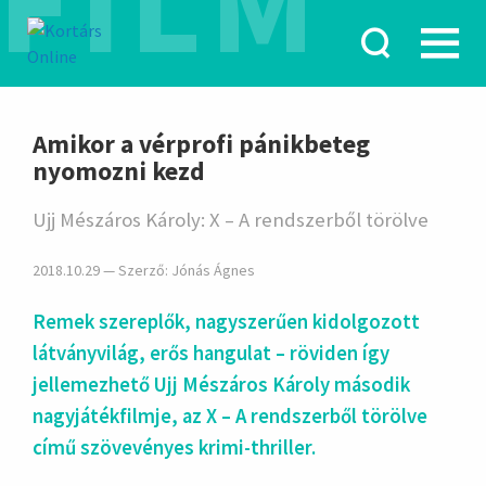
FILM
hirdetés
Amikor a vérprofi pánikbeteg
nyomozni kezd
Ujj Mészáros Károly: X – A rendszerből törölve
2018.10.29 — Szerző:
Jónás Ágnes
Remek szereplők, nagyszerűen kidolgozott
látványvilág, erős hangulat – röviden így
jellemezhető Ujj Mészáros Károly második
nagyjátékfilmje, az X – A rendszerből törölve
című szövevényes krimi-thriller.