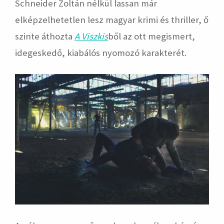
Schneider Zoltán nélkül lassan már
elképzelhetetlen lesz magyar krimi és thriller, ő
szinte áthozta
A Viszkis
ből az ott megismert,
idegeskedő, kiabálós nyomozó karakterét.