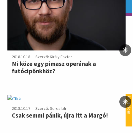
2018.10.18 — Szerző: Király Eszter
Mi köze egy pimasz operának a
futócipőnkhöz?
irodalom
2018.10.17 — Szerző: Seres Lili
Csak semmi pánik, újra itt a Margó!