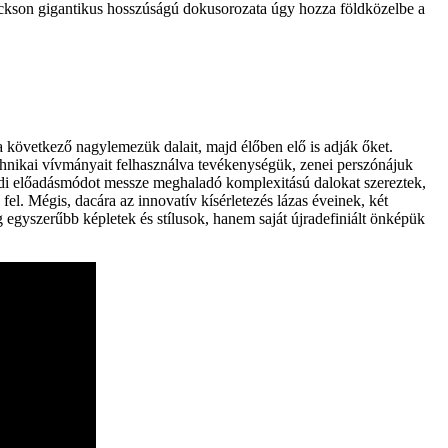
Jackson gigantikus hosszúságú dokusorozata úgy hozza földközelbe a
 következő nagylemezük dalait, majd élőben elő is adják őket.
technikai vívmányait felhasználva tevékenységük, zenei perszónájuk
padi előadásmódot messze meghaladó komplexitású dalokat szereztek,
el. Mégis, dacára az innovatív kísérletezés lázas éveinek, két
g egyszerűbb képletek és stílusok, hanem saját újradefiniált önképük