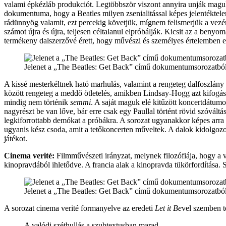
valami épkézláb produkciót. Legtöbbször viszont annyira unják magu
dokumentuma, hogy a Beatles milyen zsenialitással képes jelentéktele
rádünnyög valamit, ezt percekig követjük, mígnem felismerjük a vez
számot újra és újra, teljesen céltalanul elpróbálják. Kicsit az a ben
termékeny dalszerzővé érett, hogy művészi és személyes értelemben eg
Jelenet a „The Beatles: Get Back” című dokumentumsorozatbó
A kissé mesterkéltnek ható marhulás, valamint a rengeteg dalfoszlány 
között rengeteg a meddő ötletelés, amikben Lindsay-Hogg azt kifogáso
mindig nem történik
semmi
. A saját maguk elé kitűzött koncertdátumo
nagyrészt be van lőve, bár erre csak egy Paullal történt rövid szóvált
legkiforrottabb demókat a próbákra. A sorozat ugyanakkor képes arra a
ugyanis kész csoda, amit a tetőkoncerten műveltek. A dalok kidolgozot
játékot.
Cinema verité:
Filmművészeti irányzat, melynek filozófiája, hogy a 
kinopravdából ihletődve. A francia alak a kinopravda tükörfordítása.
Jelenet a „The Beatles: Get Back” című dokumentumsorozatbó
A sorozat cinema verité formanyelve az eredeti
Let it Be
vel szemben t
A valódi széthullás a szubtextusban marad.