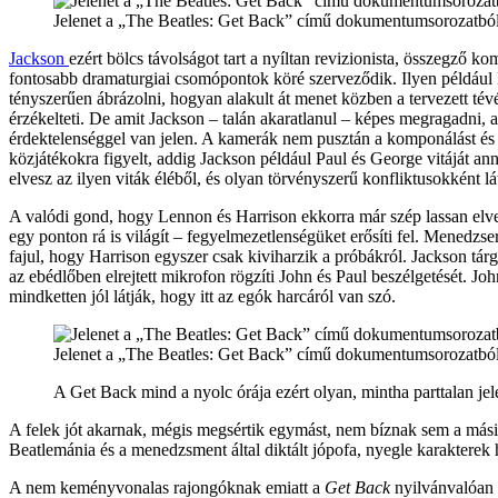
Jelenet a „The Beatles: Get Back” című dokumentumsorozatbó
Jackson
ezért bölcs távolságot tart a nyíltan revizionista, összegző
fontosabb dramaturgiai csomópontok köré szerveződik. Ilyen például Ha
tényszerűen ábrázolni, hogyan alakult át menet közben a tervezett té
érzékelteti. De amit Jackson – talán akaratlanul – képes megragadni,
érdektelenséggel van jelen. A kamerák nem pusztán a komponálást és 
közjátékokra figyelt, addig Jackson például Paul és George vitáját an
elvesz az ilyen viták éléből, és olyan törvényszerű konfliktusokként lá
A valódi gond, hogy Lennon és Harrison ekkorra már szép lassan elves
egy ponton rá is világít – fegyelmezetlenségüket erősíti fel. Menedzse
fajul, hogy Harrison egyszer csak kiviharzik a próbákról. Jackson tár
az ebédlőben elrejtett mikrofon rögzíti John és Paul beszélgetését. 
mindketten jól látják, hogy itt az egók harcáról van szó.
Jelenet a „The Beatles: Get Back” című dokumentumsorozatbó
A Get Back mind a nyolc órája ezért olyan, mintha parttalan je
A felek jót akarnak, mégis megsértik egymást, nem bíznak sem a mási
Beatlemánia és a menedzsment által diktált jópofa, nyegle karakterek 
A nem keményvonalas rajongóknak emiatt a
Get Back
nyilvánvalóan b