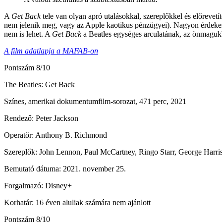
A
Get Back
tele van olyan apró utalásokkal, szereplőkkel és előrevet
nem jelenik meg, vagy az Apple kaotikus pénzügyei). Nagyon érdekes, 
nem is lehet. A
Get Back
a Beatles egységes arculatának, az önmagukba 
A film adatlapja a MAFAB-on
Pontszám
8/10
The Beatles: Get Back
Színes, amerikai dokumentumfilm-sorozat, 471 perc, 2021
Rendező: Peter Jackson
Operatőr: Anthony B. Richmond
Szereplők: John Lennon, Paul McCartney, Ringo Starr, George Harri
Bemutató dátuma: 2021. november 25.
Forgalmazó: Disney+
Korhatár: 16 éven aluliak számára nem ajánlott
Pontszám
8/10