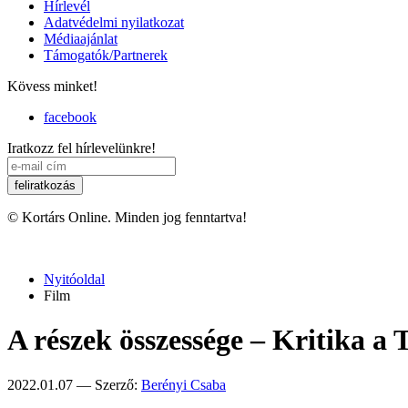
Hírlevél
Adatvédelmi nyilatkozat
Médiaajánlat
Támogatók/Partnerek
Kövess minket!
facebook
Iratkozz fel hírlevelünkre!
© Kortárs Online. Minden jog fenntartva!
Nyitóoldal
Film
A részek összessége – Kritika 
2022.01.07 — Szerző:
Berényi Csaba