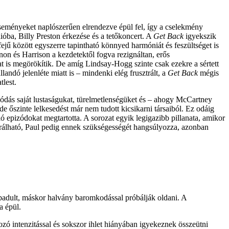
 eseményeket naplószerűen elrendezve épül fel, így a cselekmény
ióba, Billy Preston érkezése és a tetőkoncert. A
Get Back
igyekszik
jű között egyszerre tapintható könnyed harmóniát és feszültséget is
on és Harrison a kezdetektől fogva rezignáltan, erős
t is megörökítik. De amíg Lindsay-Hogg szinte csak ezekre a sértett
ndó jelenléte miatt is – mindenki elég frusztrált, a
Get Back
mégis
tlest.
nlódás saját lustaságukat, türelmetlenségüket és – ahogy McCartney
de őszinte lelkesedést már nem tudott kicsikarni társaiból. Ez odáig
ó epizódokat megtartotta. A sorozat egyik legigazibb pillanata, amikor
lerálható, Paul pedig ennek szükségességét hangsúlyozza, azonban
abadult, máskor halvány baromkodással próbálják oldani. A
a épül.
zó intenzitással és sokszor ihlet hiányában igyekeznek összeütni