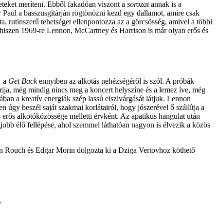
teket meríteni. Ebből fakadóan viszont a
sorozat
annak is a
 Paul a basszusgitárján rögtönözni kezd egy dallamot, amire csak
szta, rutinszerű tehetséget ellenpontozza az a görcsösség, amivel a többi
s, hiszen 1969-re Lennon, McCartney és Harrison is már olyan erős és
– a
Get Back
ennyiben az alkotás nehézségéről is szól. A próbák
rija, még mindig nincs meg a koncert helyszíne és a lemez íve, még
ában a kreatív energiák szép lassú elszivárgását látjuk. Lennon
 úgy beszél saját szakmai korlátairól, hogy jószerével ő szállítja a
 erős alkotóközössége melletti érvként. Az apatikus hangulat után
gjobb élő fellépése, ahol szemmel láthatóan nagyon is élvezik a közös
ean Rouch és Edgar Morin dolgozta ki a Dziga Vertovhoz köthető
.