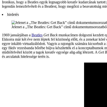
Ironikus, hogy a Beatles egyik legnagyobb kreatív kudarcának tartott
legendás lemezfelvételt és a Beatlest, hogy megőrzi a beavatottság mis
hirdetés
Jelenet a „The Beatles: Get Back” című dokumentumsorozatbó
1969 januárjában a
Beatles
Get Back
munkacímen dolgozni kezdett egy
Ekkorra már két éve nem léptek fel közönség előtt, és a zenekar köré 
egyre inkább virtualizálódott. Vagyis a rajongók számára kicsorbult
egy fiktív rezesbanda bőrébe bújva készítették el a konceptalbumok mi
stúdiófelvétel között a tagok kreatív egysége alig-alig létezett. A
Get 
és arculatuk hitelessége terén is.