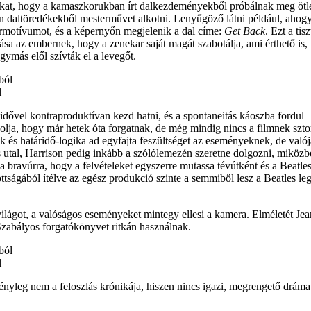
kat, hogy a kamaszkorukban írt dalkezdeményekből próbálnak meg ötle
n daltöredékekből mesterművet alkotni. Lenyűgöző látni például, ahogy
érmotívumot, és a képernyőn megjelenik a dal címe:
Get Back
. Ezt a ti
yomása az embernek, hogy a zenekar saját magát szabotálja, ami érthető i
ymás elől szívták el a levegőt.
l
idővel kontraproduktívan kezd hatni, és a spontaneitás káoszba fordul 
lja, hogy már hetek óta forgatnak, de még mindig nincs a filmnek szto
k és határidő-logika ad egyfajta feszültséget az eseményeknek, de valój
ás utal, Harrison pedig inkább a szólólemezén szeretne dolgozni, miközben
 bravúrra, hogy a felvételeket egyszerre mutassa tévútként és a Beatles
tságából ítélve az egész produkció szinte a semmiből lesz a Beatles le
világot, a valóságos eseményeket mintegy ellesi a kamera. Elméletét J
 Szabályos forgatókönyvet ritkán használnak.
l
ényleg nem a feloszlás krónikája, hiszen nincs igazi, megrengető dráma