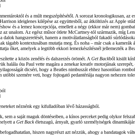
l
 kommentároktól és a múlt megszépítésétől. A sorozat kronologikusan, az
rrison ideiglenes kilépése az együttesből, az átköltözés az Apple stúd
véshow és a lemez koncepciója, emellett a négy (ekkor már nem) gombafe
 az az unalom. Az egész műsor ötlete McCartney-tól származik, míg Lenn
a dalok hangszerelését, hanem a motiválatlanságból fakadó súrlódásoka
nak tágabb kontextusában mutatja meg. És noha – már csak a kamerák álla
ttatja őket, amelyek a legtöbb ekkori lemezkészítésnél jellemezték a Bea
zítette a közös zenélés és dalszerzés örömét. A
Get Back
ből kisült kí
rük halála óta Paul vette magára a zenekar kreatív motorjának szerepét, 
gyilagosságát dicséri, hogy a Beatles nimbuszát ehhez hasonlóan rombol
John utóbbi szemére veti, hogy fojtogató pedantériája nagyon nehezen to
l
leneteket néznénk egy kifulladóban lévő házasságból.
k, sem a saját maguk döntéseiben, a kínos perceket pedig olykor felsz
helyett a
Get Back
életszagú, árnyalt, gyarló személyiségek dinamikájár
efogadhatatlan, hiszen nagyrészt azt nézzük, ahogy a bandatagok válto