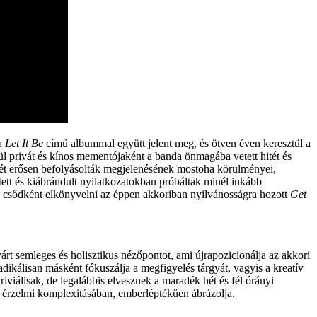
 a
Let It Be
című albummal együtt jelent meg, és ötven éven keresztül a
nül privát és kínos mementójaként a banda önmagába vetett hitét és
lését erősen befolyásolták megjelenésének mostoha körülményei,
ett és kiábrándult nyilatkozatokban próbáltak minél inkább
lis csődként elkönyvelni az éppen akkoriban nyilvánosságra hozott
Get
árt semleges és holisztikus nézőpontot, ami újrapozicionálja az akkori
dikálisan másként fókuszálja a megfigyelés tárgyát, vagyis a kreatív
riviálisak, de legalábbis elvesznek a maradék hét és fél órányi
a érzelmi komplexitásában, emberléptékűen ábrázolja.