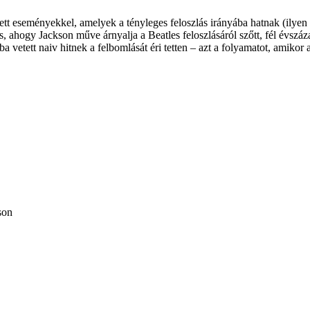
ített eseményekkel, amelyek a tényleges feloszlás irányába hatnak (ilye
ahogy Jackson műve árnyalja a Beatles feloszlásáról szőtt, fél évszáza
vetett naiv hitnek a felbomlását éri tetten – azt a folyamatot, amikor a
son