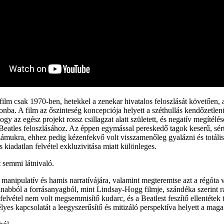
ilm csak 1970-ben, hetekkel a zenekar hivatalos feloszlását követően,
nonba. A film az őszinteség koncepciója helyett a széthullás kendőzetle
ogy az egész projekt rossz csillagzat alatt született, és negatív megíté
 Beatles feloszlásához. Az éppen egymással pereskedő tagok keserű, sért
t számukra, ehhez pedig kézenfekvő volt visszamenőleg gyalázni és totá
kiadatlan felvétel exkluzivitása miatt különleges.
t semmi látnivaló.
anipulatív és hamis narratívájára, valamint megteremtse azt a régóta v
nabból a forrásanyagból, mint Lindsay-Hogg filmje, szándéka szerint ra
elvétel nem volt megsemmisítő kudarc, és a Beatlest feszítő ellentétek t
yes kapcsolatát a leegyszerűsítő és mitizáló perspektíva helyett a mag