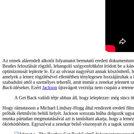
Az ennek alárendelt alkotói folyamatot bemutató eredeti dokumentumf
Beatles feloszlását rögzítő, lehangoló szégyenfoltként íródott be a ká
optimizmusát leplezte le. Ez az olvasat nagyrészt annak köszönhető, h
amelyek a lemez rögzítésével ellentétben ténylegesen hozzájárultak a
szabadulni attól a személyes tehertől, amit immár a zenekar jelentet
Back
-üléseket. Ezért
Jackson
újravágott verziója nem csupán a tetemes 
A Get Back valódi tétje abban áll, hogy leleplezze: még sincs it
Hogy rámutasson a Michael Lindsay-Hogg által rendezett eredeti film m
próbák életművön belüli helyét. Jackson sorozata hiába dolgozik ugya
munka pártatlan megmutatásával azt is tanúsítani akarja, hogy a lemezf
ökörködésben. Egyszóval a zenekar belső viszonyait és a tagok személ