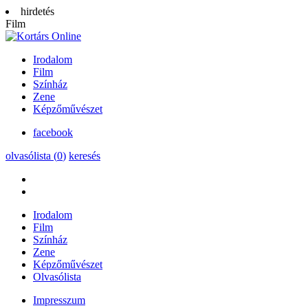
hirdetés
Film
Irodalom
Film
Színház
Zene
Képzőművészet
facebook
olvasólista (
0
)
keresés
Irodalom
Film
Színház
Zene
Képzőművészet
Olvasólista
Impresszum