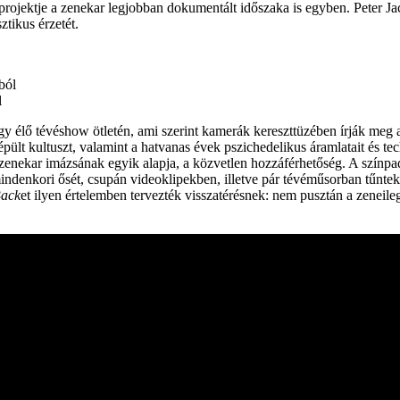
 projektje a zenekar legjobban dokumentált időszaka is egyben. Peter 
ztikus érzetét.
l
 élő tévéshow ötletén, ami szerint kamerák kereszttüzében írják meg a
épült kultuszt, valamint a hatvanas évek pszichedelikus áramlatait és 
 a zenekar imázsának egyik alapja, a közvetlen hozzáférhetőség. A szín
ndenkori ősét, csupán videoklipekben, illetve pár tévéműsorban tűntek f
Back
et ilyen értelemben tervezték visszatérésnek: nem pusztán a zeneile