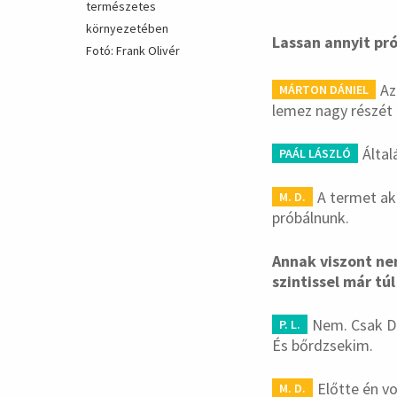
természetes
környezetében
Lassan annyit pr
Fotó: Frank Olivér
Az
MÁRTON DÁNIEL
lemez nagy részét
Álta
PAÁL LÁSZLÓ
A termet akk
M. D.
próbálnunk.
Annak viszont nem
szintissel már tú
Nem. Csak Da
P. L.
És bőrdzsekim.
Előtte én vo
M. D.