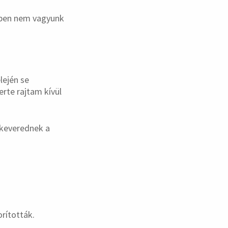
emben nem vagyunk
lején se
rte rajtam kívül
keverednek a
orították.