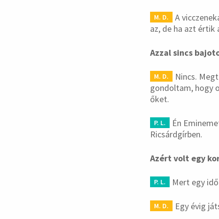
A vicczenek
M. D.
az, de ha azt érti
Azzal sincs bajot
Nincs. Megt
M. D.
gondoltam, hogy ol
őket.
Én Eminemet
P. L.
Ricsárdgírben.
Azért volt egy k
Mert egy idő
P. L.
Egy évig já
M. D.