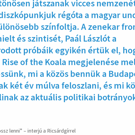
tönösen játszanak vicces nemzenét
diszkópunkjuk régóta a magyar u
ülönösebb színfoltja. A zenekar fr
elt és szintisét, Paál Lászlót a
dott próbáik egyikén értük el, ho
 Rise of the Koala megjelenése mell
essünk, mi a közös bennük a Budape
ak két év múlva feloszlani, és mi k
inak az aktuális politikai botrányo
hirdetés