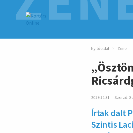
ZEN
Nyitóoldal
Zene
„Ösztönö
Ricsárd
2019.12.31 — Szerző:
S
Írtak dalt 
Szintis Lac