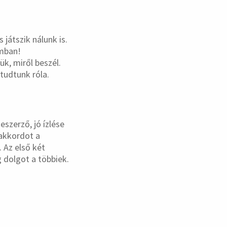
játszik nálunk is.
amban!
k, miről beszél.
tudtunk róla.
eszerző, jó ízlése
akkordot a
. Az első két
g dolgot a többiek.