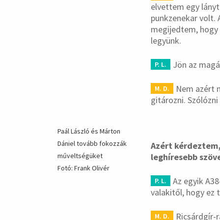
elvettem egy lányt 
punkzenekar volt. 
megijedtem, hogy f
legyünk.
Jön az magá
P. L.
Nem azért n
M. D.
gitározni. Szólózn
Paál László és Márton
Dániel tovább fokozzák
Azért kérdeztem,
műveltségüket
leghíresebb szöv
Fotó: Frank Olivér
Az egyik A38
P. L.
valakitől, hogy ez t
Ricsárdgír-r
M. D.