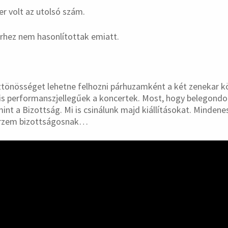
r volt az utolsó szám.
rhez nem hasonlítottak emiatt.
ztönösséget lehetne felhozni párhuzamként a két zenekar k
is performanszjellegűek a koncertek. Most, hogy belegondo
int a Bizottság. Mi is csinálunk majd kiállításokat. Mindene
rzem bizottságosnak…