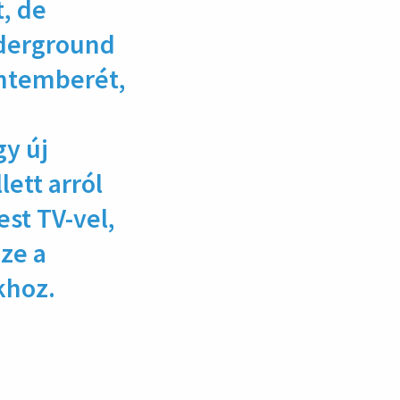
, de
nderground
ontemberét,
gy új
ett arról
st TV-vel,
öze a
khoz.