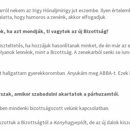
arról nekem az Irigy Hónaljmirigy jut eszembe. Ilyen értel
k alatta, hogy humoros a zenénk, akkor elfogadjuk.
ok, ha azt mondják, ti vagytok az új Bizottság?
iszteltetés, ha hozzájuk hasonlítanak minket, de én már az e
yanok lennénk, mint a Bizottság. A zenekarból senki se isme
 hallgattam gyerekkoromban. Anyukám meg ABBA-t. Ezek 
orszak, amikor szabadulni akartatok a párhuzamtól.
ben mindenki bizottságozott velünk kapcsolatban.
tszottuk a Bizottságtól a
Konyhagyeplő
t, de az új dalok kisz