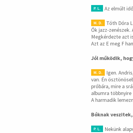
Az elmúlt id
P. L.
Tóth Dóra Li
M. D.
Ők jazz-zenészek. 
Megkérdezte azt is
Azt az E meg F han
Jól működik, hogy
Igen. Andris
M. D.
van. Én ösztönöse
próbára, mire a sr
albumra többnyire 
A harmadik lemezné
Bóknak veszitek,
Nekünk alapv
P. L.