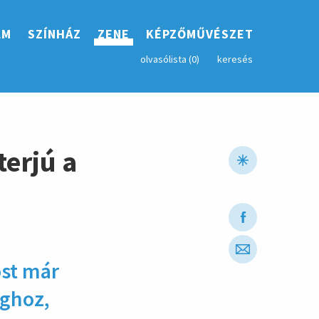
LM
SZÍNHÁZ
ZENE
KÉPZŐMŰVÉSZET
olvasólista (
0
)
keresés
terjú a
ost már
ághoz,