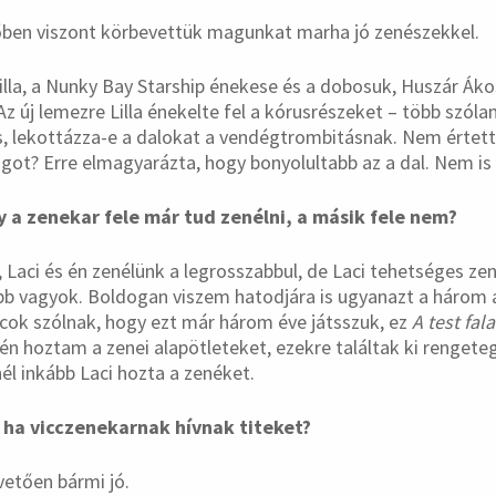
őben viszont körbevettük magunkat marha jó zenészekkel.
lla, a Nunky Bay Starship énekese és a dobosuk, Huszár Ákos 
Az új lemezre Lilla énekelte fel a kórusrészeket – több szól
, lekottázza-e a dalokat a vendégtrombitásnak. Nem értettü
got? Erre elmagyarázta, hogy bonyolultabb az a dal. Nem is 
 a zenekar fele már tud zenélni, a másik fele nem?
, Laci és én zenélünk a legrosszabbul, de Laci tehetséges zen
bb vagyok. Boldogan viszem hatodjára is ugyanazt a három 
ácok szólnak, hogy ezt már három éve játsszuk, ez
A test fala
én hoztam a zenei alapötleteket, ezekre találtak ki rengete
l inkább Laci hozta a zenéket.
 ha vicczenekarnak hívnak titeket?
etően bármi jó.