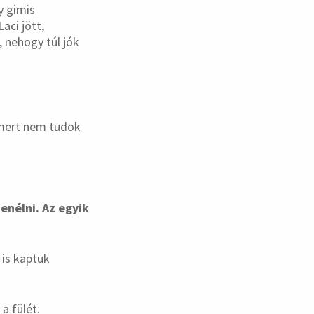
y gimis
aci jött,
, nehogy túl jók
 mert nem tudok
nélni. Az egyik
 is kaptuk
a fülét.