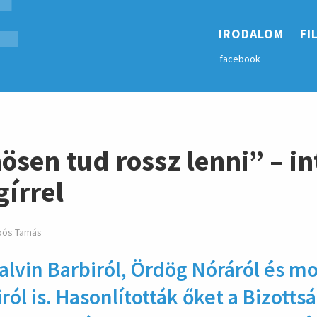
E
hirdetés
IRODALOM
FI
facebook
sen tud rossz lenni” – in
gírrel
oós Tamás
Palvin Barbiról, Ördög Nóráról és m
iról is. Hasonlították őket a Bizotts