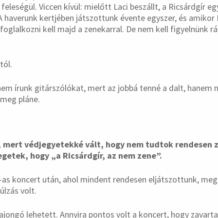
feleségül. Viccen kívül: mielőtt Laci beszállt, a Ricsárdgír eg
A haverunk kertjében játszottunk évente egyszer, és amikor L
oglalkozni kell majd a zenekarral. De nem kell figyelnünk rá
tól.
em írunk gitárszólókat, mert az jobbá tenné a dalt, hanem
i meg pláne.
 mert védjegyetekké vált, hogy nem tudtok rendesen ze
egetek, hogy „a Ricsárdgír, az nem zene”.
-as koncert után, ahol mindent rendesen eljátszottunk, meg
úlzás volt.
ajongó lehetett. Annyira pontos volt a koncert, hogy zavarta 