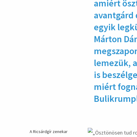
amiért ösz
avantgárd 
egyik legk
Márton Dáni
megszaporo
lemezük, a
is beszélg
miért fogn
Bulikrumpl
A Ricsárdgír zenekar