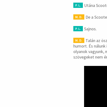
Utána Scoote
P. L.
De a Scoote
M. D.
Sajnos.
P. L.
Talán az ös
M. D.
humort. És nálunk 
olyanok vagyunk, m
szövegeket nem é