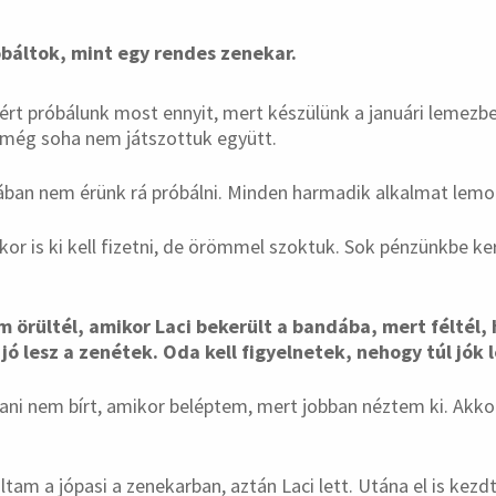
óbáltok, mint egy rendes zenekar.
ért próbálunk most ennyit, mert készülünk a januári lemezbe
 még soha nem játszottuk együtt.
lában nem érünk rá próbálni. Minden harmadik alkalmat lem
or is ki kell fizetni, de örömmel szoktuk. Sok pénzünkbe ker
 örültél, amikor Laci bekerült a bandába, mert féltél,
l jó lesz a zenétek. Oda kell figyelnetek, nehogy túl jók
ni nem bírt, amikor beléptem, mert jobban néztem ki. Akko
ltam a jópasi a zenekarban, aztán Laci lett. Utána el is kezd