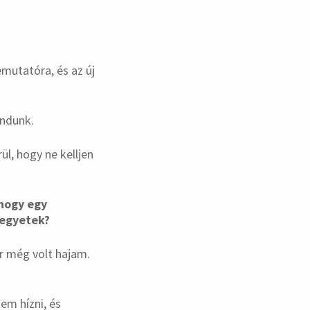
mutatóra, és az új
ondunk.
ül, hogy ne kelljen
 hogy egy
 legyetek?
r még volt hajam.
tem hízni, és