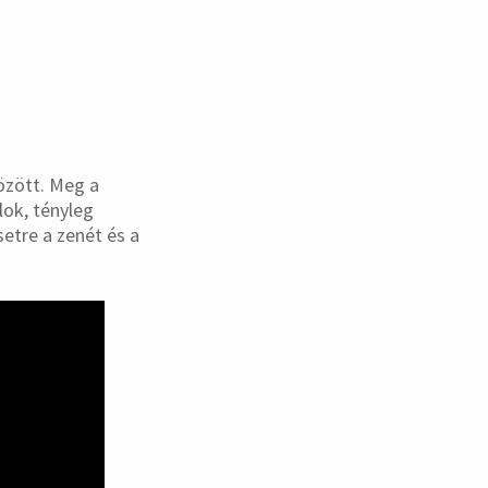
özött. Meg a
lok, tényleg
setre a zenét és a