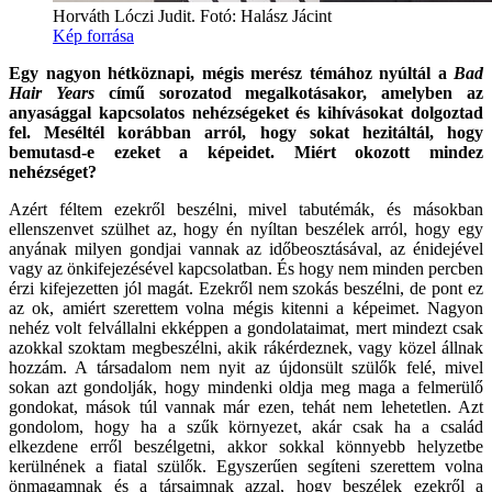
Horváth Lóczi Judit. Fotó: Halász Jácint
Kép forrása
Egy nagyon hétköznapi, mégis merész témához nyúltál a
Bad
Hair Years
című sorozatod megalkotásakor, amelyben az
anyasággal kapcsolatos nehézségeket és kihívásokat dolgoztad
fel. Meséltél korábban arról, hogy sokat hezitáltál, hogy
bemutasd-e ezeket a képeidet. Miért okozott mindez
nehézséget?
Azért féltem ezekről beszélni, mivel tabutémák, és másokban
ellenszenvet szülhet az, hogy én nyíltan beszélek arról, hogy egy
anyának milyen gondjai vannak az időbeosztásával, az énidejével
vagy az önkifejezésével kapcsolatban. És hogy nem minden percben
érzi kifejezetten jól magát. Ezekről nem szokás beszélni, de pont ez
az ok, amiért szerettem volna mégis kitenni a képeimet. Nagyon
nehéz volt felvállalni ekképpen a gondolataimat, mert mindezt csak
azokkal szoktam megbeszélni, akik rákérdeznek, vagy közel állnak
hozzám. A társadalom nem nyit az újdonsült szülők felé, mivel
sokan azt gondolják, hogy mindenki oldja meg maga a felmerülő
gondokat, mások túl vannak már ezen, tehát nem lehetetlen. Azt
gondolom, hogy ha a szűk környezet, akár csak ha a család
elkezdene erről beszélgetni, akkor sokkal könnyebb helyzetbe
kerülnének a fiatal szülők. Egyszerűen segíteni szerettem volna
önmagamnak és a társaimnak azzal, hogy beszélek ezekről a