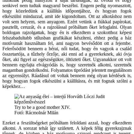
fiunknak pedig hiányzott a saját társaságuk, az óvoda és hogy
senkivel nem tudtak magyarul beszélni. Engem pedig nyomasztott,
hogy közeledünk a kiállítás időpontjához, és hogyan fogok
elkészülni mindazzal, amit ide kigondoltam. Ott az alkotáshoz nem
volt sem helyem, sem anyagom. Ezért vetünk a fiúkkal papírokat,
pasztellt, ceruzát, és a rajzolással próbáltam őket lefoglalni. Olyan
boldogan rajzolgattak, hogy én is elkezdtem a szokotthoz képest
felszabadultabb stílusban grafikákat készíteni, ehhez pedig a ház
motívumát használtam fel, ami nagyon bevésődött ott a fejembe.
Felerősödött bennem a hérai, női tudat, hogy én vagyok a család
összetartója, a tűzhely őrzője, aki enni ad a gyerekeknek, aki óvja
őket, aki figyel az egészségükre, öltözteti őket. Ugyanakkor ott volt
bennem egyfajta elvágyódás is, hogy szeretnék alkotni, szeretnék
magamban gondolkodni. Folyamatos tipródást jelentett megtalálnom
az egyensúlyt. Ráadásul ott voltak bennem még olyan kérdések is,
hogy hogyan fogok elkészülni a kiállításra, és mit fognak szólni a
képekhez…
Try to be a good mother XIV.
Fotó: Rácmolnár Milán
Ezeket a feszültségeket próbáltam feloldani azzal, hogy elkezdtem
alkotni. A sorozat tehát így született. A képek félig gyerekrajznak
tűnnek, de közben a ház motívuma szigorú rendszert is teremt.