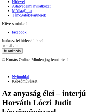
Hírlevél
Adatvédelmi nyilatkozat
Médiaajánlat
Támogatók/Partnerek
Kövess minket!
facebook
Iratkozz fel hírlevelünkre!
© Kortárs Online. Minden jog fenntartva!
Nyitóoldal
Képzőművészet
Az anyaság élei – interjú
Horváth Lóczi Judit
képzőművésszel