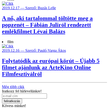
2019.12.17 — Szerző: Buzás Lelle
A nő, aki tartalommal töltötte meg a
popzenét – Fábián Juliról rendezett
emlékfilmet Lévai Balázs
film
2019.12.16 — Szerző: Pauló-Varga Ákos
Folytatódik az európai körút – Újabb 5
filmet ajánlunk az ArteKino Online
Filmfesztiválról
Még több cikk
Iratkozz fel hírlevelünkre!
Kövess minket!