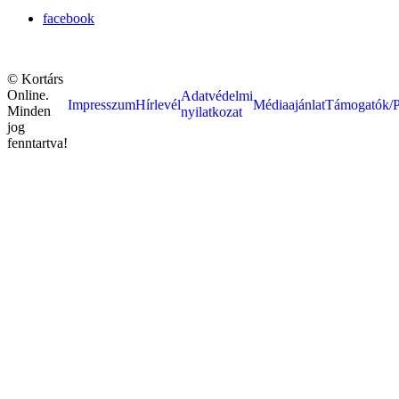
facebook
© Kortárs
Online.
Adatvédelmi
Impresszum
Hírlevél
Médiaajánlat
Támogatók/P
Minden
nyilatkozat
jog
fenntartva!