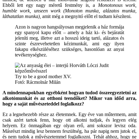
Ebből lett egy nagy méretű festmény is, a
Mono
t
onous work,
humble work, unseen work
(Monoton munka, alázatos munka,
láthatatlan munka),
amit még a megnyitó előtt el tudtam készíteni.
Azon is nagyon hangsúlyosan megjelenik a ház formája
egy spanyol kapu előtt – amely a ház ki- és bejáratát
jeleníti meg, illetve azt a hosszú ideig tartó, alázatos és
szinte észrevehetetlen kézimunkát, ami egy ilyen
fakapu elkészüléséhez szükséges, hasonlóan az anyai
tevékenységhez.
Try to be a good mother XV.
Fotó: Rácmolnár Milán
A mindennapokban egyébként hogyan tudod összeegyeztetni az
alkotómunkát és az otthoni teendőket? Mikor van időd arra,
hogy a saját művészeteddel foglalkozz?
Ez a legnehezebb része az életemnek. Egy éve van műtermem, amit
csak azért tartok fenn, hogy ott alkotni tudjak, és legyen elég
helyem. Ez önmagában egy olyan erő, ami sokszor levisz oda.
Másrészt mindig lesz bennem feszültség, ha pár napig nem jutok el,
és nem tudok a művészetemmel foglalkozni. Tehát ahhoz, hogy ne