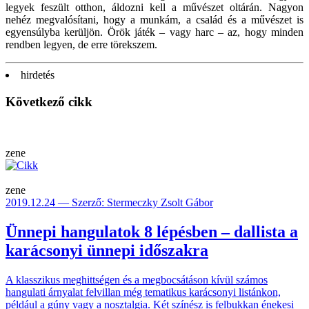
legyek feszült otthon, áldozni kell a művészet oltárán. Nagyon
nehéz megvalósítani, hogy a munkám, a család és a művészet is
egyensúlyba kerüljön. Örök játék – vagy harc – az, hogy minden
rendben legyen, de erre törekszem.
hirdetés
Következő cikk
zene
zene
2019.12.24 — Szerző: Stermeczky Zsolt Gábor
Ünnepi hangulatok 8 lépésben – dallista a
karácsonyi ünnepi időszakra
A klasszikus meghittségen és a megbocsátáson kívül számos
hangulati árnyalat felvillan még tematikus karácsonyi listánkon,
például a gúny vagy a nosztalgia. Két színész is felbukkan énekesi