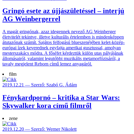
Gringó esete az újjászületéssel – interjú
AG Weinbergerrel
A magát gringónak, azaz idegennek nevező AG Weinberger
életvitelét tekintve, illetve kulturális értelemben is mindenképpen
átutazónak számít. Sajátos felfogású blueszenéjében kelet-közép-
európai ízek keverednek egyfajta amerikai gusztussal, amolyan
mesterszakács módra. A főséfet kérdeztük külön utas pályájának
állomásairól, valamint legutóbbi muzikális metamorfózisáról, a
tavaly megjelent Reborn című lemez anyagáról.
film
2019.12.21 — Szerző: Szabó G. Ádám
Fénykardpornó – kritika a Star Wars:
Skywalker kora című filmről
zene
2019.12.20 — Szerző: Werner Nikolett