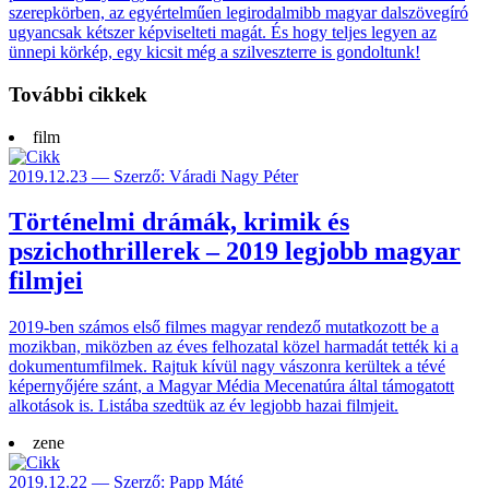
szerepkörben, az egyértelműen legirodalmibb magyar dalszövegíró
ugyancsak kétszer képviselteti magát. És hogy teljes legyen az
ünnepi körkép, egy kicsit még a szilveszterre is gondoltunk!
További cikkek
film
2019.12.23 — Szerző: Váradi Nagy Péter
Történelmi drámák, krimik és
pszichothrillerek – 2019 legjobb magyar
filmjei
2019-ben számos első filmes magyar rendező mutatkozott be a
mozikban, miközben az éves felhozatal közel harmadát tették ki a
dokumentumfilmek. Rajtuk kívül nagy vászonra kerültek a tévé
képernyőjére szánt, a Magyar Média Mecenatúra által támogatott
alkotások is. Listába szedtük az év legjobb hazai filmjeit.
zene
2019.12.22 — Szerző: Papp Máté