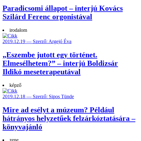
Paradicsomi állapot – interjú Kovács
Szilárd Ferenc orgonistával
irodalom
2019.12.19 — Szerző: Argejó Éva
„Eszembe jutott egy történet.
Elmesélhetem?” – interjú Boldizsár
Ildikó meseterapeutával
képző
2019.12.18 — Szerző: Sipos Tünde
Mire ad esélyt a múzeum? Például
hátrányos helyzetűek felzárkóztatására –
könyvajánló
zene