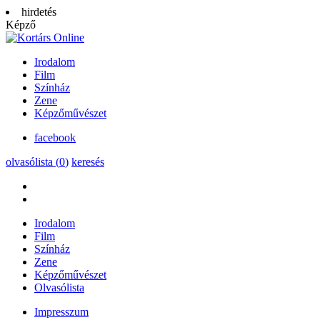
hirdetés
Képző
Irodalom
Film
Színház
Zene
Képzőművészet
facebook
olvasólista (
0
)
keresés
Irodalom
Film
Színház
Zene
Képzőművészet
Olvasólista
Impresszum