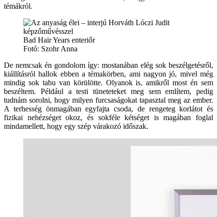
témákról.
Bad Hair Years enteriőr
Fotó: Szohr Anna
De nemcsak én gondolom így: mostanában elég sok beszélgetésről,
kiállításról hallok ebben a témakörben, ami nagyon jó, mivel még
mindig sok tabu van körülötte. Olyanok is, amikről most én sem
beszéltem. Például a testi tüneteteket meg sem említem, pedig
tudnám sorolni, hogy milyen furcsaságokat tapasztal meg az ember.
A terhesség önmagában egyfajta csoda, de rengeteg korlátot és
fizikai nehézséget okoz, és sokféle kétséget is magában foglal
mindamellett, hogy egy szép várakozó időszak.