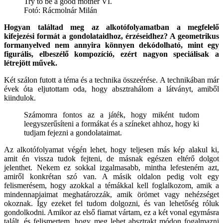
Try to be a good mother VI.
Fotó: Rácmolnár Milán
Hogyan találtad meg az alkotófolyamatban a megfelelő
kifejezési formát a gondolataidhoz, érzéseidhez? A geometrikus
formanyelved nem annyira könnyen dekódolható, mint egy
figurális, elbeszélő kompozíció, ezért nagyon speciálisak a
létrejött művek.
Két szálon futott a téma és a technika összeérése. A technikában már
évek óta eljutottam oda, hogy absztrahálom a látványt, amiből
kiindulok.
Számomra fontos az a játék, hogy miként tudom
leegyszerűsíteni a formákat és a színeket ahhoz, hogy ki
tudjam fejezni a gondolataimat.
Az alkotófolyamat végén lehet, hogy teljesen más kép alakul ki,
amit én vissza tudok fejteni, de másnak egészen eltérő dolgot
jelenthet. Nekem ez sokkal izgalmasabb, mintha lefesteném azt,
amiről konkrétan szó van. A másik oldalon pedig volt egy
felismerésem, hogy azokkal a témákkal kell foglalkozom, amik a
mindennapjaimat meghatározzák, amik örömet vagy nehézséget
okoznak. Így ezeket fel tudom dolgozni, és van lehetőség róluk
gondolkodni. Amikor az első fiamat vártam, ez a két vonal egymásra
talált, és felismertem, hogy meg lehet absztrakt módon fogalmazni