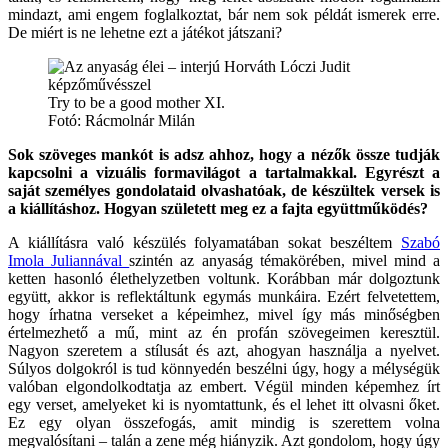
mindazt, ami engem foglalkoztat, bár nem sok példát ismerek erre.
De miért is ne lehetne ezt a játékot játszani?
Try to be a good mother XI.
Fotó: Rácmolnár Milán
Sok szöveges mankót is adsz ahhoz, hogy a nézők össze tudják
kapcsolni a vizuális formavilágot a tartalmakkal. Egyrészt a
saját személyes gondolataid olvashatóak, de készültek versek is
a kiállításhoz. Hogyan született meg ez a fajta együttműködés?
A kiállításra való készülés folyamatában sokat beszéltem
Szabó
Imola Juliannával
szintén az anyaság témakörében, mivel mind a
ketten hasonló élethelyzetben voltunk. Korábban már dolgoztunk
együtt, akkor is reflektáltunk egymás munkáira. Ezért felvetettem,
hogy írhatna verseket a képeimhez, mivel így más minőségben
értelmezhető a mű, mint az én profán szövegeimen keresztül.
Nagyon szeretem a stílusát és azt, ahogyan használja a nyelvet.
Súlyos dolgokról is tud könnyedén beszélni úgy, hogy a mélységük
valóban elgondolkodtatja az embert. Végül minden képemhez írt
egy verset, amelyeket ki is nyomtattunk, és el lehet itt olvasni őket.
Ez egy olyan összefogás, amit mindig is szerettem volna
megvalósítani – talán a zene még hiányzik. Azt gondolom, hogy úgy