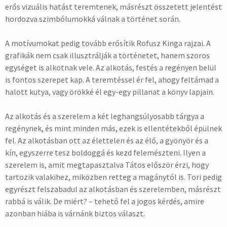
erős vizuális hatást teremtenek, másrészt összetett jelentést
hordozva szimbólumokká válnak a történet során.
A motívumokat pedig tovább erősítik Rofusz Kinga rajzai. A
grafikák nem csak illusztrálják a történetet, hanem szoros
egységet is alkotnak vele. Az alkotás, festés a regényen belül
is fontos szerepet kap. A teremtéssel ér fel, ahogy feltámad a
halott kutya, vagy örökké él egy-egy pillanat a könyv lapjain.
Az alkotás és a szerelem a két leghangsúlyosabb tárgya a
regénynek, és mint minden más, ezek is ellentétekből épülnek
fel. Az alkotásban ott az élettelen és az élő, a gyönyör és a
kín, egyszerre tesz boldoggá és kezd felemészteni. Ilyen a
szerelem is, amit megtapasztalva Tátos először érzi, hogy
tartozik valakihez, miközben retteg a magánytól is. Tori pedig
egyrészt felszabadul az alkotásban és szerelemben, másrészt
rabbá is válik. De miért? – tehető fel a jogos kérdés, amire
azonban hiába is várnánk biztos választ.