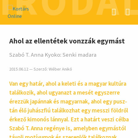
IRODA
hirdetés
Ahol az ellentétek vonzzák egymást
Szabó T. Anna Kyoko: Senki madara
2015.06.12 — Szerző:
Wéber Anikó
Van egy határ, ahol a keleti és a magyar kul­túra
talál­kozik, ahol ugyan­azt a mesét egy­szerre
érezzük japán­nak és ma­gyar­nak, ahol egy pusz­
tán élő juhász­fiú talál­kozhat egy messzi föld­ről
érke­ző kimo­nós lánnyal. Ezt a határt veszi célba
Szabó T. Anna regé­nye is, amely­ben egy­más­tól
távoli motí­vumok és sze­rep­lők talál­koz­nak,