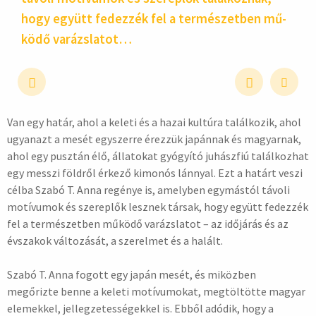
hogy együtt fedez­zék fel a ter­mé­szet­ben mű­
ködő varázs­latot…
Van egy határ, ahol a keleti és a hazai kultúra találkozik, ahol
hirdetés
ugyanazt a mesét egyszerre érezzük japánnak és magyarnak,
ahol egy pusztán élő, állatokat gyógyító juhászfiú találkozhat
egy messzi földről érkező kimonós lánnyal. Ezt a határt veszi
célba Szabó T. Anna regénye is, amelyben egymástól távoli
motívumok és szereplők lesznek társak, hogy együtt fedezzék
fel a természetben működő varázslatot – az időjárás és az
évszakok változását, a szerelmet és a halált.
Szabó T. Anna fogott egy japán mesét, és miközben
megőrizte benne a keleti motívumokat, megtöltötte magyar
elemekkel, jellegzetességekkel is. Ebből adódik, hogy a