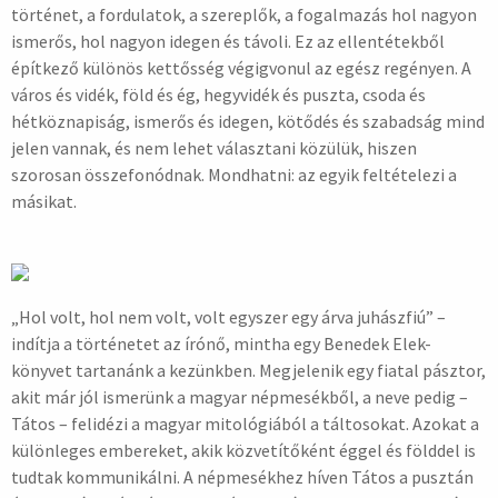
történet, a fordulatok, a szereplők, a fogalmazás hol nagyon
ismerős, hol nagyon idegen és távoli. Ez az ellentétekből
építkező különös kettősség végigvonul az egész regényen. A
város és vidék, föld és ég, hegyvidék és puszta, csoda és
hétköznapiság, ismerős és idegen, kötődés és szabadság mind
jelen vannak, és nem lehet választani közülük, hiszen
szorosan összefonódnak. Mondhatni: az egyik feltételezi a
másikat.
„Hol volt, hol nem volt, volt egyszer egy árva juhászfiú” –
indítja a történetet az írónő, mintha egy Benedek Elek-
könyvet tartanánk a kezünkben. Megjelenik egy fiatal pásztor,
akit már jól ismerünk a magyar népmesékből, a neve pedig –
Tátos – felidézi a magyar mitológiából a táltosokat. Azokat a
különleges embereket, akik közvetítőként éggel és földdel is
tudtak kommunikálni. A népmesékhez híven Tátos a pusztán