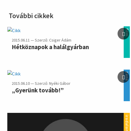
További cikkek
film
2015.06.11 — Szerző: Csiger Ádám
Hétköznapok a halálgyárban
zene
2015.06.10 — Szerző: Nyéki Gábor
„Gyerünk tovább!”
irodalom