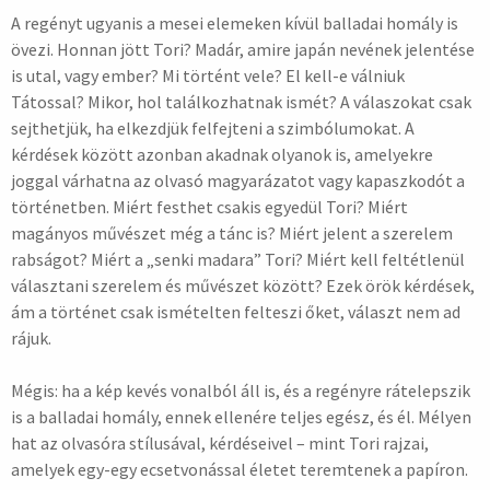
A regényt ugyanis a mesei elemeken kívül balladai homály is
övezi. Honnan jött Tori? Madár, amire japán nevének jelentése
is utal, vagy ember? Mi történt vele? El kell-e válniuk
Tátossal? Mikor, hol találkozhatnak ismét? A válaszokat csak
sejthetjük, ha elkezdjük felfejteni a szimbólumokat. A
kérdések között azonban akadnak olyanok is, amelyekre
joggal várhatna az olvasó magyarázatot vagy kapaszkodót a
történetben. Miért festhet csakis egyedül Tori? Miért
magányos művészet még a tánc is? Miért jelent a szerelem
rabságot? Miért a „senki madara” Tori? Miért kell feltétlenül
választani szerelem és művészet között? Ezek örök kérdések,
ám a történet csak ismételten felteszi őket, választ nem ad
rájuk.
Mégis: ha a kép kevés vonalból áll is, és a regényre rátelepszik
is a balladai homály, ennek ellenére teljes egész, és él. Mélyen
hat az olvasóra stílusával, kérdéseivel – mint Tori rajzai,
amelyek egy-egy ecsetvonással életet teremtenek a papíron.