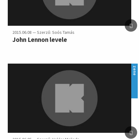
2015.06.08 — Szerző: Soós Tamás
John Lennon levele
zene