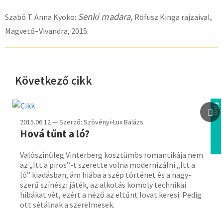
Senki madara
,
Szabó T. Anna Kyoko:
Rofusz Kinga rajzaival,
Magvető–Vivandra, 2015.
Következő cikk
hirdetés
film
2015.06.12 — Szerző: Szövényi-Lux Balázs
Hová tűnt a ló?
Valószínűleg Vinterberg kosztü­mös roman­tikája nem
az „Itt a piros”-t sze­rette volna moder­nizálni „Itt a
ló” kiadás­ban, ám hiába a szép törté­net és a nagy­
szerű színészi játék, az alko­tás komoly tech­nikai
hibá­kat vét, ezért a néző az eltűnt lovat keresi. Pedig
ott sétál­nak a szerel­mesek.