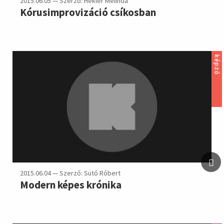
2015.06.05 — Szerző: Hekler Melinda
Kórusimprovizáció csíkosban
képző
2015.06.04 — Szerző: Sütő Róbert
Modern képes krónika