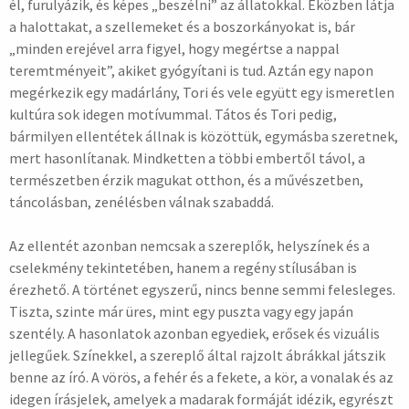
él, furulyázik, és képes „beszélni” az állatokkal. Eközben látja
a halottakat, a szellemeket és a boszorkányokat is, bár
„minden erejével arra figyel, hogy megértse a nappal
teremtményeit”, akiket gyógyítani is tud. Aztán egy napon
megérkezik egy madárlány, Tori és vele együtt egy ismeretlen
kultúra sok idegen motívummal. Tátos és Tori pedig,
bármilyen ellentétek állnak is közöttük, egymásba szeretnek,
mert hasonlítanak. Mindketten a többi embertől távol, a
természetben érzik magukat otthon, és a művészetben,
táncolásban, zenélésben válnak szabaddá.
Az ellentét azonban nemcsak a szereplők, helyszínek és a
cselekmény tekintetében, hanem a regény stílusában is
érezhető. A történet egyszerű, nincs benne semmi felesleges.
Tiszta, szinte már üres, mint egy puszta vagy egy japán
szentély. A hasonlatok azonban egyediek, erősek és vizuális
jellegűek. Színekkel, a szereplő által rajzolt ábrákkal játszik
benne az író. A vörös, a fehér és a fekete, a kör, a vonalak és az
idegen írásjelek, amelyek a madarak formáját idézik, egyrészt