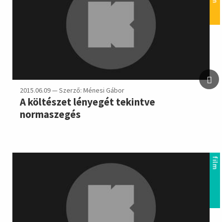
2015.06.09 — Szerző: Ménesi Gábor
A költészet lényegét tekintve
normaszegés
film