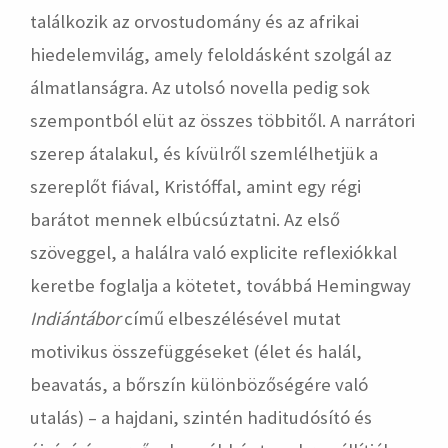
találkozik az orvostudomány és az afrikai
hiedelemvilág, amely feloldásként szolgál az
álmatlanságra. Az utolsó novella pedig sok
szempontból elüt az összes többitől. A narrátori
szerep átalakul, és kívülről szemlélhetjük a
szereplőt fiával, Kristóffal, amint egy régi
barátot mennek elbúcsúztatni. Az első
szöveggel, a halálra való explicite reflexiókkal
keretbe foglalja a kötetet, továbbá Hemingway
Indiántábor
című elbeszélésével mutat
motivikus összefüggéseket (élet és halál,
beavatás, a bőrszín különbözőségére való
utalás) – a hajdani, szintén haditudósító és