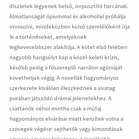
díszletek legyenek belső, önpusztító harcának.
Álmatlanságát ópiummal és alkohollal próbálja
orvosolni, mindeközben külső szemlélőként írja
le a történéseket, amelyeknek
legkevesebbszer alakítója. A kötet első felében
nagyobb hangsúlyt kap a közel-keleti krízis,
később pedig a főszereplő-narrátor agóniáját
követhetjük végig. A novellák hagyományos
szerkezete kiválóan illeszkednek a sivatag
porában játszódó drámai jelenetekhez. A
csattanók néhol mintha csak a műfaj
hagyományos elvárásai miatt kerültek volna a
szövegek végére: sejthetők vagy kimondásuk