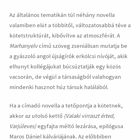
Az általános tematikán túl néhány novella
valamiben elüt a többitől, változatosabbá téve a
kötetstruktúrát, kibővítve az atmoszférát. A
Marhanyelv
című szöveg zseniálisan mutatja be
a gyászoló angol újságírók erkölcsi nívóját, akik
elhunyt kollégájukat búcsúztatják egy közös
vacsorán, de végül a társaságból valahogyan
mindenki hasznot húz társuk halálából.
Ha a címadó novella a tetőpontja a kötetnek,
akkor az utolsó kettő
(Valaki virraszt érted,
Varjúleves)
egyfajta méltó lezárása, epilógusa
Maros Dániel kálváriájának. Az előbbiben