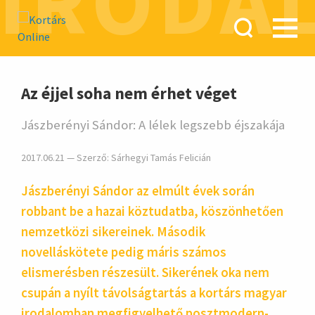
IRODA
hirdetés
Az éjjel soha nem érhet véget
Jászberényi Sándor: A lélek legszebb éjszakája
2017.06.21 — Szerző:
Sárhegyi Tamás Felicián
Jászberényi Sándor az elmúlt évek során
robbant be a hazai köztudatba, köszönhetően
nemzetközi sikereinek. Második
novelláskötete pedig máris számos
elismerésben részesült. Sikerének oka nem
csupán a nyílt távolságtartás a kortárs magyar
irodalomban megfigyelhető posztmodern-