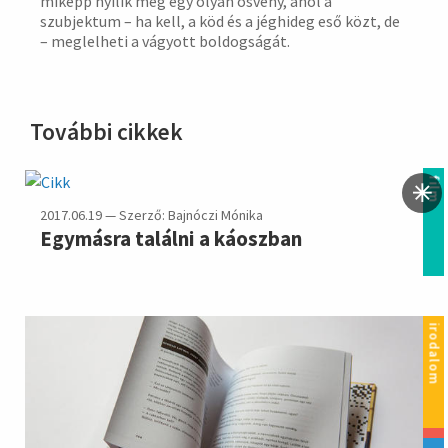
miképp nyílik meg egy olyan ösvény, ahol a
szubjektum – ha kell, a köd és a jéghideg eső közt, de
– meglelheti a vágyott boldogságát.
További cikkek
film
2017.06.19 — Szerző: Bajnóczi Mónika
Egymásra találni a káoszban
irodalom