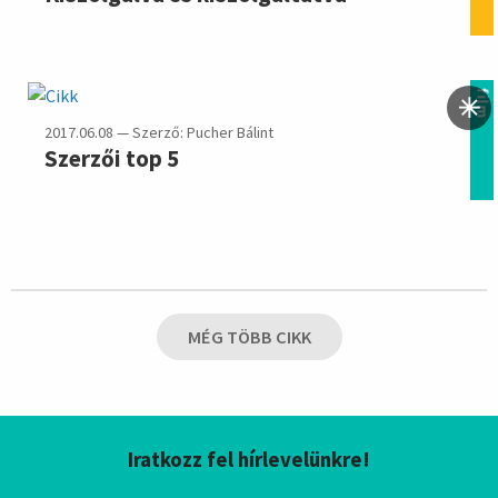
film
2017.06.08 — Szerző: Pucher Bálint
Szerzői top 5
MÉG TÖBB CIKK
Iratkozz fel hírlevelünkre!