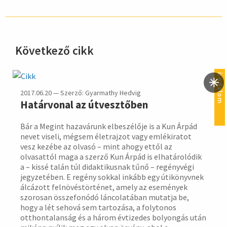
Következő cikk
hirdetés
irodalom
2017.06.20 — Szerző: Gyarmathy Hedvig
Határvonal az útvesztőben
Bár a Megint hazavárunk elbeszélője is a Kun Árpád
nevet viseli, mégsem életrajzot vagy emlékiratot
vesz kezébe az olvasó – mint ahogy ettől az
olvasattól maga a szerző Kun Árpád is elhatárolódik
a – kissé talán túl didaktikusnak tűnő – regényvégi
jegyzetében. E regény sokkal inkább egy útikönyvnek
álcázott felnövéstörténet, amely az események
szorosan összefonódó láncolatában mutatja be,
hogy a lét sehová sem tartozása, a folytonos
otthontalanság és a három évtizedes bolyongás után