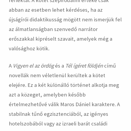
reflektál. A kötet szépirodalmi értéke csak
abban az esetben lehet kérdéses, ha az
újságírói didaktikusság mögött nem ismerjük fel
az álmatlanságban szenvedő narrátor
erőszakkal kipréselt szavait, amelyek még a
valósághoz kötik.
A
Vigyen el az ördög
és a
Tél ígéret földjén
című
novellák nem véletlenül kerültek a kötet
elejére. Ez a két különálló történet alkotja meg
azt a közeget, amelyben később
értelmezhetővé válik Maros Dániel karaktere. A
stabilnak tűnő egzisztenciából, az igényes
hotelszobából vagy az izraeli barát családi