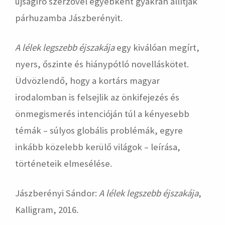
újságíró szerzővel egyébként gyakran állítják
párhuzamba Jászberényit.
A lélek legszebb éjszakája
egy kiválóan megírt,
nyers, őszinte és hiánypótló novelláskötet.
Üdvözlendő, hogy a kortárs magyar
irodalomban is felsejlik az önkifejezés és
önmegismerés intencióján túl a kényesebb
témák – súlyos globális problémák, egyre
inkább közelebb kerülő világok – leírása,
történeteik elmesélése.
Jászberényi Sándor:
A lélek legszebb éjszakája
,
Kalligram, 2016.