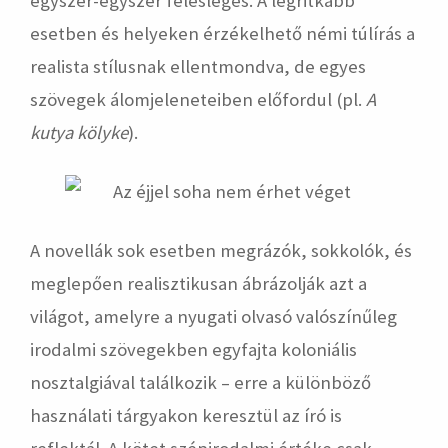
egyszer-egyszer felesleges. A legritkább
esetben és helyeken érzékelhető némi túlírás a
realista stílusnak ellentmondva, de egyes
szövegek álomjeleneteiben előfordul (pl.
A
kutya kölyke
).
A novellák sok esetben megrázók, sokkolók, és
meglepően realisztikusan ábrázolják azt a
világot, amelyre a nyugati olvasó valószínűleg
irodalmi szövegekben egyfajta koloniális
nosztalgiával találkozik – erre a különböző
használati tárgyakon keresztül az író is