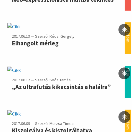
irodalom
2017.06.13 — Szerző: Rédai Gergely
Elhangolt mérleg
film
2017.06.12 — Szerző: Soós Tamás
„Az ultrafutás kikacsintás a halálra”
irodalom
2017.06.09 — Szerző: Murzsa Tímea
Kiszolgálva és kiszolgáltatva