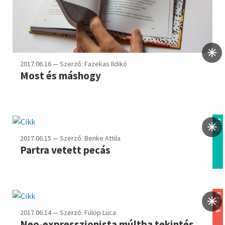
2017.06.16 — Szerző: Fazekas Ildikó
Most és máshogy
film
2017.06.15 — Szerző: Benke Attila
Partra vetett pecás
képző
2017.06.14 — Szerző: Fülöp Luca
Neo-expresszionista múltba tekintés