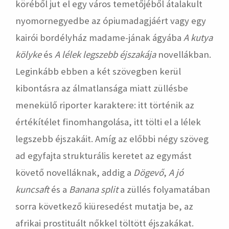
köréből jut el egy város temetőjéből átalakult
nyomornegyedbe az ópiumadagjáért vagy egy
kairói bordélyház madame-jának ágyába
A kutya
kölyke
és
A lélek legszebb éjszakája
novellákban.
Leginkább ebben a két szövegben kerül
kibontásra az álmatlansága miatt züllésbe
menekülő riporter karaktere: itt történik az
értékítélet finomhangolása, itt tölti el a lélek
legszebb éjszakáit. Amíg az előbbi négy szöveg
ad egyfajta strukturális keretet az egymást
követő novelláknak, addig a
Dögevő
,
A jó
kuncsaft
és a
Banana split
a züllés folyamatában
sorra következő kiüresedést mutatja be, az
afrikai prostituált nőkkel töltött éjszakákat.