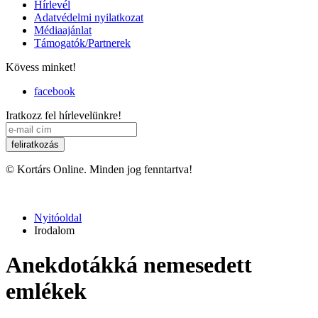
Hírlevél
Adatvédelmi nyilatkozat
Médiaajánlat
Támogatók/Partnerek
Kövess minket!
facebook
Iratkozz fel hírlevelünkre!
© Kortárs Online. Minden jog fenntartva!
Nyitóoldal
Irodalom
Anekdotákká nemesedett
emlékek