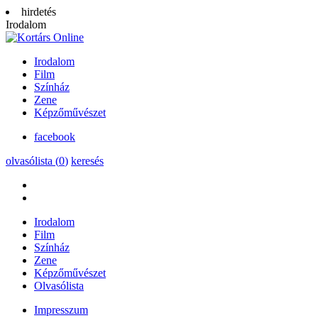
hirdetés
Irodalom
Irodalom
Film
Színház
Zene
Képzőművészet
facebook
olvasólista (
0
)
keresés
Irodalom
Film
Színház
Zene
Képzőművészet
Olvasólista
Impresszum