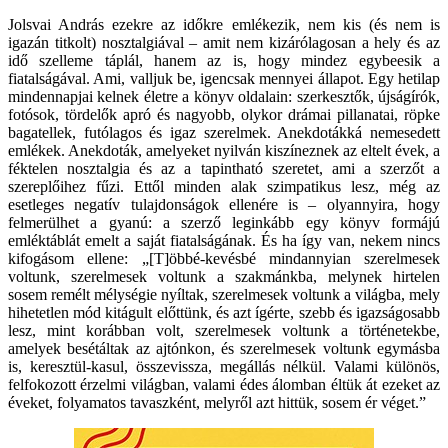
Jolsvai András ezekre az időkre emlékezik, nem kis (és nem is
igazán titkolt) nosztalgiával – amit nem kizárólagosan a hely és az
idő szelleme táplál, hanem az is, hogy mindez egybeesik a
fiatalságával. Ami, valljuk be, igencsak mennyei állapot. Egy hetilap
mindennapjai kelnek életre a könyv oldalain: szerkesztők, újságírók,
fotósok, tördelők apró és nagyobb, olykor drámai pillanatai, röpke
bagatellek, futólagos és igaz szerelmek. Anekdotákká nemesedett
emlékek. Anekdoták, amelyeket nyilván kiszíneznek az eltelt évek, a
féktelen nosztalgia és az a tapintható szeretet, ami a szerzőt a
szereplőihez fűzi. Ettől minden alak szimpatikus lesz, még az
esetleges negatív tulajdonságok ellenére is – olyannyira, hogy
felmerülhet a gyanú: a szerző leginkább egy könyv formájú
emléktáblát emelt a saját fiatalságának. És ha így van, nekem nincs
kifogásom ellene: „[T]öbbé-kevésbé mindannyian szerelmesek
voltunk, szerelmesek voltunk a szakmánkba, melynek hirtelen
sosem remélt mélységie nyíltak, szerelmesek voltunk a világba, mely
hihetetlen mód kitágult előttünk, és azt ígérte, szebb és igazságosabb
lesz, mint korábban volt, szerelmesek voltunk a történetekbe,
amelyek besétáltak az ajtónkon, és szerelmesek voltunk egymásba
is, keresztül-kasul, összevissza, megállás nélkül. Valami különös,
felfokozott érzelmi világban, valami édes álomban éltük át ezeket az
éveket, folyamatos tavaszként, melyről azt hittük, sosem ér véget.”