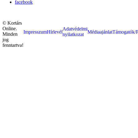
facebook
© Kortárs
Online.
Adatvédelmi
Impresszum
Hírlevél
Médiaajánlat
Támogatók/P
Minden
nyilatkozat
jog
fenntartva!