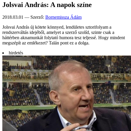
Jolsvai András: A napok színe
2018.03.01 — Szerző:
Bornemissza Ádám
Jolsvai András új kötete könnyed, lendületes sztorifolyam a
rendszerváltás idejéből, amelyet a szerző szolíd, szinte csak a
háttérben aknamunkát folytató humora tesz teljessé. Hogy mindent
megszépít az emlékezet? Talán pont ez a dolga.
hirdetés