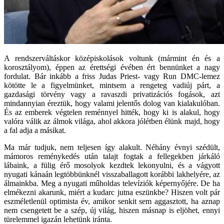
A rendszerváltáskor középiskolások voltunk (mármint én és a
korosztályom), éppen az érettségi évében ért bennünket a nagy
fordulat. Bár inkább a friss Judas Priest- vagy Run DMC-lemez
kötötte le a figyelmünket, mintsem a rengeteg vadiúj párt, a
gazdasági törvény vagy a ravaszdi privatizációs fogások, azt
mindannyian éreztük, hogy valami jelentős dolog van kialakulóban.
És az emberek végtelen reménnyel hitték, hogy ki is alakul, hogy
valóra válik az álmok világa, ahol akkora jólétben élünk majd, hogy
a fal adja a másikat.
Ma már tudjuk, nem teljesen így alakult. Néhány évnyi szédült,
mámoros reménykedés után talajt fogtak a fellegekben járkáló
lábaink, a fülig érő mosolyok kezdtek lekonyulni, és a vágyott
nyugati kánaán legtöbbünknél visszaballagott korábbi lakhelyére, az
álmainkba. Meg a nyugati műholdas televíziók képernyőjére. De ha
elmékezni akarunk, miért a kudarc jutna eszünkbe? Hiszen volt pár
eszméletlenül optimista év, amikor senkit sem aggasztott, ha aznap
nem csengetett be a szép, új világ, hiszen másnap is eljöhet, ennyi
türelemmel igazán lehetünk iránta.