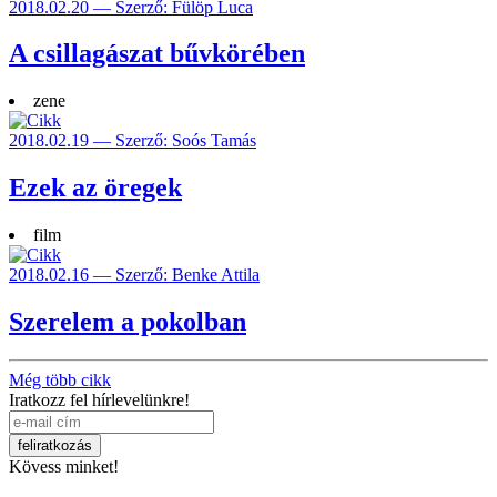
2018.02.20 — Szerző: Fülöp Luca
A csillagászat bűvkörében
zene
2018.02.19 — Szerző: Soós Tamás
Ezek az öregek
film
2018.02.16 — Szerző: Benke Attila
Szerelem a pokolban
Még több cikk
Iratkozz fel hírlevelünkre!
Kövess minket!