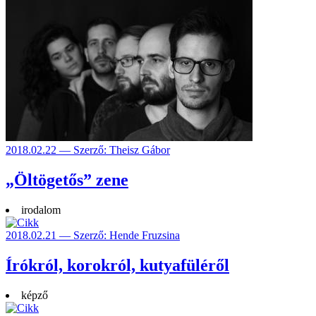
2018.02.22 — Szerző: Theisz Gábor
„Öltögetős” zene
irodalom
2018.02.21 — Szerző: Hende Fruzsina
Írókról, korokról, kutyafüléről
képző