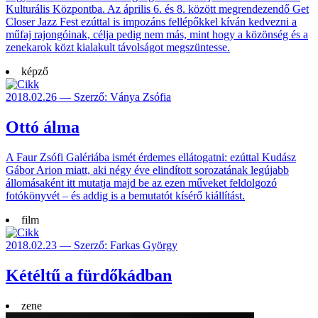
Kulturális Központba. Az április 6. és 8. között megrendezendő Get
Closer Jazz Fest ezúttal is impozáns fellépőkkel kíván kedvezni a
műfaj rajongóinak, célja pedig nem más, mint hogy a közönség és a
zenekarok közt kialakult távolságot megszüntesse.
képző
2018.02.26 — Szerző: Ványa Zsófia
Ottó álma
A Faur Zsófi Galériába ismét érdemes ellátogatni: ezúttal Kudász
Gábor Arion miatt, aki négy éve elindított sorozatának legújabb
állomásaként itt mutatja majd be az ezen műveket feldolgozó
fotókönyvét – és addig is a bemutatót kísérő kiállítást.
film
2018.02.23 — Szerző: Farkas György
Kétéltű a fürdőkádban
zene