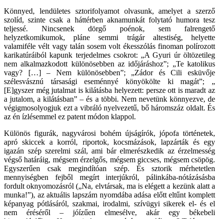
Könnyed, lendületes sztorifolyamot olvasunk, amelyet a szerző
szolíd, szinte csak a háttérben aknamunkát folytató humora tesz
teljessé. Nincsenek dörgő poénok, sem falrengető
helyzetkomikumok, pláne semmi trágár altestiség, helyette
valamiféle vélt vagy talán sosem volt ékesszólás finoman polírozott
karikatúráiból kapunk terjedelmes csokrot: „A Gyuri úr öltözetileg
nem alkalmazkodott különösebben az időjáráshoz”; „Te katolikus
vagy? […] – Nem különösebben”; „Zádor és Cili esküvője
szélesvásznú társasági eseménnyé könyökölte ki magát”; „
[E]gyszer még jutalmat is kilátásba helyezett: persze ott is maradt az
a jutalom, a kilátásban” – és a többi. Nem nevetünk könnyezve, de
végigmosolyogjuk ezt a vibráló nyelvezetű, bő háromszáz oldalt. És
az én ízlésemmel ez patent módon klappol.
Különös figurák, nagyvárosi bohém újságírók, jópofa történetek,
apró skiccek a korról, riportok, kocsmázások, lapzárták és egy
igazán szép szerelmi szál, ami bár elmerészkedik az érzelmesség
végső határáig, mégsem érzelgős, mégsem giccses, mégsem csöpög.
Egyszerűen csak megindítóan szép. És sztorik mérhetetlen
mennyiségben fejből megírt interjúkról, pálinkába-nótázásásba
fordult oknyomozásról („Na, elvtársak, ma is elégett a kezünk alatt a
munka!”), az aktuális lapszám nyomdába adása előtt eltűnt komplett
képanyag pótlásáról, szakmai, irodalmi, szívügyi sikerek el- és el
nem éréséről – jóízűen elmesélve, akár egy békebeli