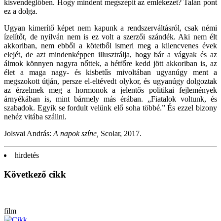
kisvendéglőben. Hogy mindent megszépít az emlékezet? Talán pont
ez a dolga.
Ugyan kimerítő képet nem kapunk a rendszerváltásról, csak némi
ízelítőt, de nyilván nem is ez volt a szerzői szándék. Aki nem élt
akkoriban, nem ebből a kötetből ismeri meg a kilencvenes évek
elejét, de azt mindenképpen illusztrálja, hogy bár a vágyak és az
álmok könnyen nagyra nőttek, a hétfőre kedd jött akkoriban is, az
élet a maga nagy- és kisbetűs mivoltában ugyanúgy ment a
megszokott útján, persze el-eltévedt olykor, és ugyanúgy dolgoztak
az érzelmek meg a hormonok a jelentős politikai fejlemények
árnyékában is, mint bármely más érában. „Fiatalok voltunk, és
szabadok. Egyik se fordult velünk elő soha többé.” És ezzel bizony
nehéz vitába szállni.
Jolsvai András:
A napok színe,
Scolar, 2017.
hirdetés
Következő cikk
film