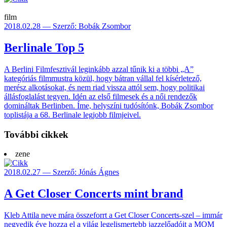
film
2018.02.28 — Szerző: Bobák Zsombor
Berlinale Top 5
A Berlini Filmfesztivál leginkább azzal tűnik ki a többi „A”
kategóriás filmmustra közül, hogy bátran vállal fel kísérletező,
merész alkotásokat, és nem riad vissza attól sem, hogy politikai
állásfoglalást tegyen. Idén az első filmesek és a női rendezők
domináltak Berlinben. Íme, helyszíni tudósítónk, Bobák Zsombor
toplistája a 68. Berlinale legjobb filmjeivel.
További cikkek
zene
2018.02.27 — Szerző: Jónás Ágnes
A Get Closer Concerts mint brand
Kleb Attila neve mára összeforrt a Get Closer Concerts-szel – immár
negyedik éve hozza el a világ legelismertebb jazzelőadóit a MOM