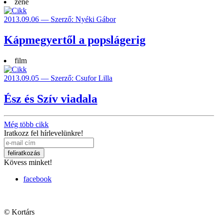
zene
2013.09.06 — Szerző: Nyéki Gábor
Kápmegyertől a popslágerig
film
2013.09.05 — Szerző: Csufor Lilla
Ész és Szív viadala
Még több cikk
Iratkozz fel hírlevelünkre!
Kövess minket!
facebook
© Kortárs