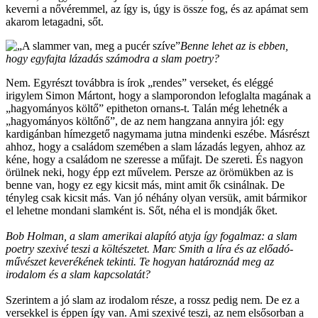
keverni a nővéremmel, az így is, úgy is össze fog, és az apámat sem
akarom letagadni, sőt.
Benne lehet az is ebben,
hogy egyfajta lázadás számodra a slam poetry?
Nem. Egyrészt továbbra is írok „rendes” verseket, és eléggé
irigylem Simon Mártont, hogy a slamporondon lefoglalta magának a
„hagyományos költő” epitheton ornans-t. Talán még lehetnék a
„hagyományos költőnő”, de az nem hangzana annyira jól: egy
kardigánban hímezgető nagymama jutna mindenki eszébe. Másrészt
ahhoz, hogy a családom szemében a slam lázadás legyen, ahhoz az
kéne, hogy a családom ne szeresse a műfajt. De szereti. És nagyon
örülnek neki, hogy épp ezt művelem. Persze az örömükben az is
benne van, hogy ez egy kicsit más, mint amit ők csinálnak. De
tényleg csak kicsit más. Van jó néhány olyan versük, amit bármikor
el lehetne mondani slamként is. Sőt, néha el is mondják őket.
Bob Holman, a slam amerikai alapító atyja így fogalmaz: a slam
poetry szexivé teszi a költészetet. Marc Smith a líra és az előadó-
művészet keverékének tekinti. Te hogyan határoznád meg az
irodalom és a slam kapcsolatát?
Szerintem a jó slam az irodalom része, a rossz pedig nem. De ez a
versekkel is éppen így van. Ami szexivé teszi, az nem elsősorban a