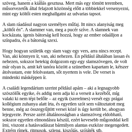
szöveg, hanem a kiállás gesztusa. Mert más egy tömött teremben,
műsorvezetők által felajzott közönség előtt a többiekkel versenyezni,
mint egy költői esten meghallgatni az udvarias tapsot.
A slam ráadásul nagyon személyes műfaj. Itt nincs alanyiság meg
„költői én”. A slammer van, meg a pucér szíve. A slamnek van
kockázata, igenis bátorság kell hozzá, hogy az ember odaálljon a
színpadra, és a bátorság szexi.
Hogy hogyan születik egy slam vagy egy vers, arra nincs recept.
Van, aki könnyen ír, van, aki nehezen. Én például általában lassan és
nehezen, sokszor hetekig dolgozom egy-egy slamszövegen, de volt
már olyan is, amit két tanóra között a szünetben kapartam le, kétszer
átolvastam, este felolvastam, sőt nyertem is vele. De verset is
mindenki másképpen ír.
A családi legendárium szerint például apám – aki a legnagyobb
szöszölők egyike, és addig nem adja ki a verseit a kezéből, míg
valaki ki nem tépi belőle – az egyik (szerelmes) versét egy prágai
kollégium zuhanya alatt írta, és egyetlen szót sem változtatott meg
benne, még az összegyűjtött versei közé is úgy került be, ahogyan
lejegyezte. Persze azért általánosságban a slamszöveg eldobható,
sokszor egyetlen elmondásra készül, ezért kevesebb műgonddal kell
írni, viszont a hatásvadászat bármilyen alantas eszköze megengedett.
Extrém rímek, ritmusok, szleng, kiszólás, szójáték stb.