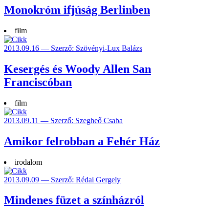
Monokróm ifjúság Berlinben
film
2013.09.16 — Szerző: Szövényi-Lux Balázs
Kesergés és Woody Allen San
Franciscóban
film
2013.09.11 — Szerző: Szegheő Csaba
Amikor felrobban a Fehér Ház
irodalom
2013.09.09 — Szerző: Rédai Gergely
Mindenes füzet a színházról