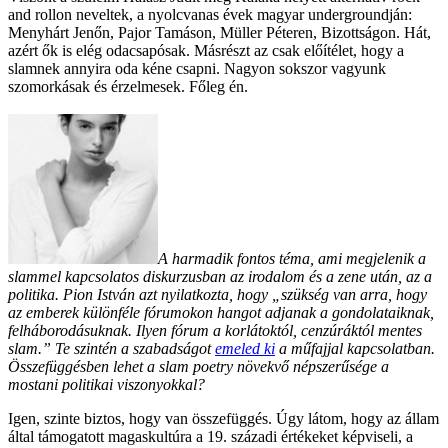
and rollon neveltek, a nyolcvanas évek magyar undergroundján:
Menyhárt Jenőn, Pajor Tamáson, Müller Péteren, Bizottságon. Hát,
azért ők is elég odacsapósak. Másrészt az csak előítélet, hogy a
slamnek annyira oda kéne csapni. Nagyon sokszor vagyunk
szomorkásak és érzelmesek. Főleg én.
A harmadik fontos téma, ami megjelenik a
slammel kapcsolatos diskurzusban az irodalom és a zene után, az a
politika. Pion István azt nyilatkozta, hogy „szükség van arra, hogy
az emberek különféle fórumokon hangot adjanak a gondolataiknak,
felháborodásuknak. Ilyen fórum a korlátoktól, cenzúráktól mentes
slam.” Te szintén a szabadságot
emeled ki
a műfajjal kapcsolatban.
Összefüggésben lehet a slam poetry növekvő népszerűsége a
mostani politikai viszonyokkal?
Igen, szinte biztos, hogy van összefüggés. Úgy látom, hogy az állam
által támogatott magaskultúra a 19. századi értékeket képviseli, a