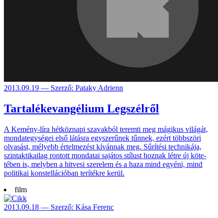
2013.09.19 — Szerző: Pataky Adrienn
Tartalékevangélium Legszélről
A Kemény-líra hétköz­napi szavak­ból teremti meg mági­kus világát,
mondat­egysé­gei első látásra egysze­rűnek tűnnek, ezért több­szöri
olva­sást, mélyebb értel­mezést kíván­nak meg. Sűrítési techni­kája,
szintak­tikailag rontott mon­datai sajá­tos stílust hoznak létre új köte­
tében is, melyben a hit­vesi szere­lem és a haza mind egyéni, mind
poli­tikai konstel­lációban terí­tékre kerül.
film
2013.09.18 — Szerző: Kása Ferenc