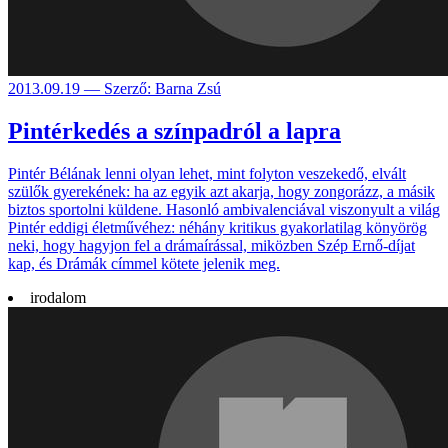
2013.09.19 — Szerző: Barna Zsú
Pintérkedés a színpadról a lapra
Pintér Bélának lenni olyan lehet, mint folyton vesze­kedő, elvált
szülők gyere­kének: ha az egyik azt akarja, hogy zon­gorázz, a másik
biztos spor­tolni küldene. Hasonló ambi­valen­ciával viszo­nyult a világ
Pintér eddigi élet­művé­hez: néhány kritikus gyakor­latilag könyö­rög
neki, hogy hagy­jon fel a dráma­írással, mi­köz­ben Szép Ernő-díjat
kap, és Drámák címmel kötete jelenik meg.
irodalom