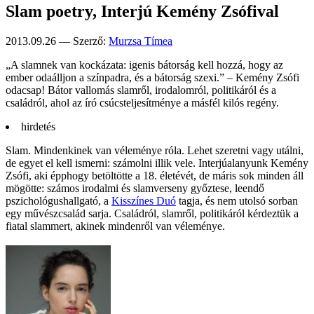
Slam poetry, Interjú Kemény Zsófival
2013.09.26 — Szerző:
Murzsa Tímea
„A slamnek van kocká­zata: igenis bátor­ság kell hozzá, hogy az
ember oda­álljon a szín­padra, és a bátor­ság szexi.” – Kemény Zsófi
oda­csap! Bátor vallo­más slamről, iroda­lomról, politi­káról és a
család­ról, ahol az író csúcs­teljesít­ménye a másfél kilós regény.
hirdetés
Slam. Mindenkinek van véleménye róla. Lehet szeretni vagy utálni,
de egyet el kell ismerni: számolni illik vele. Interjúalanyunk Kemény
Zsófi, aki épphogy betöltötte a 18. életévét, de máris sok minden áll
mögötte: számos irodalmi és slamverseny győztese, leendő
pszichológushallgató, a
Kisszínes Duó
tagja, és nem utolsó sorban
egy művészcsalád sarja. Családról, slamről, politikáról kérdeztük a
fiatal slammert, akinek mindenről van véleménye.