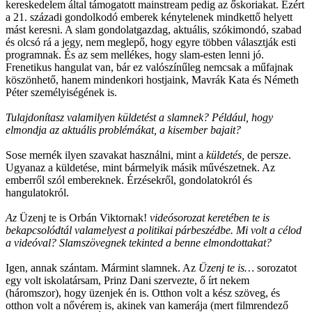
kereskedelem által támogatott mainstream pedig az őskoriakat. Ezért
a 21. századi gondolkodó emberek kénytelenek mindkettő helyett
mást keresni. A slam gondolatgazdag, aktuális, szókimondó, szabad
és olcsó rá a jegy, nem meglepő, hogy egyre többen választják esti
programnak. És az sem mellékes, hogy slam-esten lenni jó.
Frenetikus hangulat van, bár ez valószínűleg nemcsak a műfajnak
köszönhető, hanem mindenkori hostjaink, Mavrák Kata és Németh
Péter személyiségének is.
Tulajdonítasz valamilyen küldetést a slamnek? Például, hogy
elmondja az aktuális problémákat, a kisember bajait?
Sose mernék ilyen szavakat használni, mint a
küldetés,
de persze.
Ugyanaz a küldetése, mint bármelyik másik művészetnek. Az
emberről szól embereknek. Érzésekről, gondolatokról és
hangulatokról.
Az
Üzenj te is Orbán Viktornak!
videósorozat keretében te is
bekapcsolódtál valamelyest a politikai párbeszédbe. Mi volt a célod
a videóval? Slamszövegnek tekinted a benne elmondottakat?
Igen, annak szántam. Mármint slamnek. Az
Üzenj te is…
sorozatot
egy volt iskolatársam, Prinz Dani szervezte, ő írt nekem
(háromszor), hogy üzenjek én is. Otthon volt a kész szöveg, és
otthon volt a nővérem is, akinek van kamerája (mert filmrendező