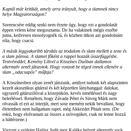
Kaptál már kritikát, amely arra irányult, hogy a slamnek nincs
helye Magyarországon?
Szerencsére eddig senki nem érzete úgy, hogy ezt a gondolatát
éppen velem kéne megosztania. De ha valakinek mégis eszébe
jutna, kedvesen mosolyognék rá, és közben titkon azt gondolnám
róla, hogy csacsi.
A másik leggyakoribb társítás az irodalom és slam mellett a zene és
a slam párosa. A slamet főként a rappel hozzák összefüggésbe.
Testvéreddel, Kemény Lilivel a Kisszínes Duóban dallamos
alternatív zenét játszotok. Hogy vonzott be téged ennek ellenére a
slam „odacsapós” műfaja?
A Kisszínesben olyan zenét játszunk, amilyet tudunk két alapszinten
kezelt akusztikus gitárral és két képzetlen lányhanggal: dalokat,
egyszerű gitárszólóval a közepükön, kevés ismétléssel és nagy
beleéléssel. Remélem, hogy Závada Péter és Süveg Márk nem
olvassák el ezt az interjút, mert sose merném nekik bevallani, hogy
életemben nem hallgattam rapet, még Akkezdet Phiait sem. (De
eskü, hogy elolvastam az összes a szövegüket, csak ne lenne hozzá
a háttérzene.)
Viszont a szüleim Halász Judit meg Kaláka helyett alternatív rock