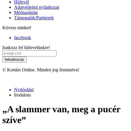
Hírlevél
Adatvédelmi nyilatkozat
Médiaajánlat
Támogatók/Partnerek
Kövess minket!
facebook
Iratkozz fel hírlevelünkre!
© Kortárs Online. Minden jog fenntartva!
Nyitóoldal
Irodalom
„A slammer van, meg a pucér
szíve”