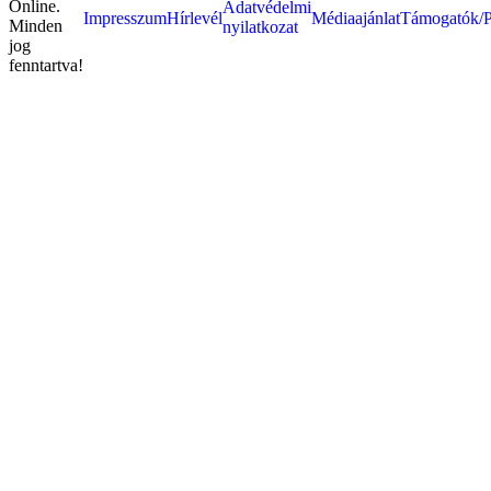
Online.
Adatvédelmi
Impresszum
Hírlevél
Médiaajánlat
Támogatók/P
Minden
nyilatkozat
jog
fenntartva!