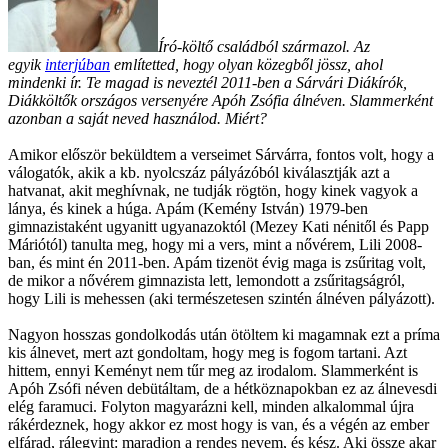
Író-költő családból származol. Az
egyik
interjúban
említetted, hogy olyan közegből jössz, ahol
mindenki ír. Te magad is neveztél 2011-ben a Sárvári Diákírók,
Diákköltők országos versenyére Apóh Zsófia álnéven. Slammerként
azonban a saját neved használod. Miért?
Amikor először beküldtem a verseimet Sárvárra, fontos volt, hogy a
válogatók, akik a kb. nyolcszáz pályázóból kiválasztják azt a
hatvanat, akit meghívnak, ne tudják rögtön, hogy kinek vagyok a
lánya, és kinek a húga. Apám (Kemény István) 1979-ben
gimnazistaként ugyanitt ugyanazoktól (Mezey Kati nénitől és Papp
Máriótól) tanulta meg, hogy mi a vers, mint a nővérem, Lili 2008-
ban, és mint én 2011-ben. Apám tizenöt évig maga is zsűritag volt,
de mikor a nővérem gimnazista lett, lemondott a zsűritagságról,
hogy Lili is mehessen (aki természetesen szintén álnéven pályázott).
Nagyon hosszas gondolkodás után ötöltem ki magamnak ezt a príma
kis álnevet, mert azt gondoltam, hogy meg is fogom tartani. Azt
hittem, ennyi Keményt nem tűr meg az irodalom. Slammerként is
Apóh Zsófi néven debütáltam, de a hétköznapokban ez az álnevesdi
elég faramuci. Folyton magyarázni kell, minden alkalommal újra
rákérdeznek, hogy akkor ez most hogy is van, és a végén az ember
elfárad, rálegyint: maradjon a rendes nevem, és kész. Aki össze akar