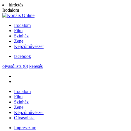
hirdetés
Irodalom
Irodalom
Film
Színház
Zene
Képzőművészet
facebook
olvasólista (
0
)
keresés
Irodalom
Film
Színház
Zene
Képzőművészet
Olvasólista
Impresszum