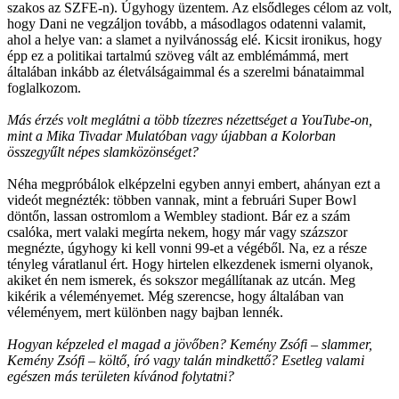
szakos az SZFE-n). Úgyhogy üzentem. Az elsődleges célom az volt,
hogy Dani ne vegzáljon tovább, a másodlagos odatenni valamit,
ahol a helye van: a slamet a nyilvánosság elé. Kicsit ironikus, hogy
épp ez a politikai tartalmú szöveg vált az emblémámmá, mert
általában inkább az életválságaimmal és a szerelmi bánataimmal
foglalkozom.
Más érzés volt meglátni a több tízezres nézettséget a YouTube-on,
mint a Mika Tivadar Mulatóban vagy újabban a Kolorban
összegyűlt népes slamközönséget?
Néha megpróbálok elképzelni egyben annyi embert, ahányan ezt a
videót megnézték: többen vannak, mint a februári Super Bowl
döntőn, lassan ostromlom a Wembley stadiont. Bár ez a szám
csalóka, mert valaki megírta nekem, hogy már vagy százszor
megnézte, úgyhogy ki kell vonni 99-et a végéből. Na, ez a része
tényleg váratlanul ért. Hogy hirtelen elkezdenek ismerni olyanok,
akiket én nem ismerek, és sokszor megállítanak az utcán. Meg
kikérik a véleményemet. Még szerencse, hogy általában van
véleményem, mert különben nagy bajban lennék.
Hogyan képzeled el magad a jövőben? Kemény Zsófi – slammer,
Kemény Zsófi – költő, író vagy talán mindkettő? Esetleg valami
egészen más területen kívánod folytatni?