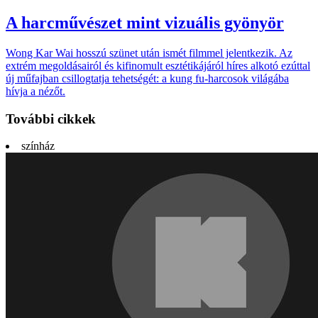
A harcművészet mint vizuális gyönyör
Wong Kar Wai hosszú szünet után ismét film­mel jelentkezik. Az
extrém meg­oldá­sairól és kifino­mult eszté­tiká­járól híres alkotó ezúttal
új műfaj­ban csillog­tatja tehet­ségét: a kung fu-har­co­sok világába
hívja a nézőt.
További cikkek
színház