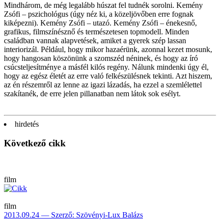
Mindhárom, de még legalább húszat fel tudnék sorolni. Kemény
Zsófi – pszichológus (úgy néz ki, a közeljövőben erre fognak
kiképezni). Kemény Zsófi – utazó. Kemény Zsófi – énekesnő,
grafikus, filmszínésznő és természetesen topmodell. Minden
családban vannak alapvetések, amiket a gyerek szép lassan
interiorizál. Például, hogy mikor hazaérünk, azonnal kezet mosunk,
hogy hangosan köszönünk a szomszéd néninek, és hogy az író
csúcsteljesítménye a másfél kilós regény. Nálunk mindenki úgy él,
hogy az egész életét az erre való felkészülésnek tekinti. Azt hiszem,
az én részemről az lenne az igazi lázadás, ha ezzel a szemlélettel
szakítanék, de erre jelen pillanatban nem látok sok esélyt.
hirdetés
Következő cikk
film
film
2013.09.24 — Szerző: Szövényi-Lux Balázs