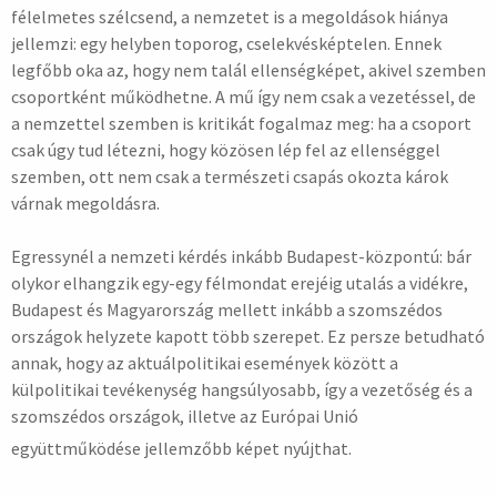
félelmetes szélcsend, a nemzetet is a megoldások hiánya
jellemzi: egy helyben toporog, cselekvésképtelen. Ennek
legfőbb oka az, hogy nem talál ellenségképet, akivel szemben
csoportként működhetne. A mű így nem csak a vezetéssel, de
a nemzettel szemben is kritikát fogalmaz meg: ha a csoport
csak úgy tud létezni, hogy közösen lép fel az ellenséggel
szemben, ott nem csak a természeti csapás okozta károk
várnak megoldásra.
Egressynél a nemzeti kérdés inkább Budapest-központú: bár
olykor elhangzik egy-egy félmondat erejéig utalás a vidékre,
Budapest és Magyarország mellett inkább a szomszédos
országok helyzete kapott több szerepet. Ez persze betudható
annak, hogy az aktuálpolitikai események között a
külpolitikai tevékenység hangsúlyosabb, így a vezetőség és a
szomszédos országok, illetve az Európai Unió
együttműködése jellemzőbb képet nyújthat.