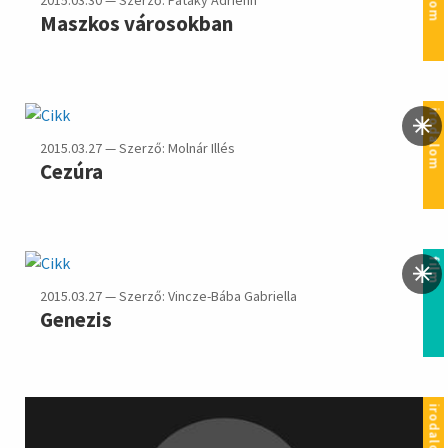
Maszkos városokban
irodalom
2015.03.27 — Szerző: Molnár Illés
Cezúra
film
2015.03.27 — Szerző: Vincze-Bába Gabriella
Genezis
irodalom