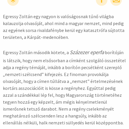
Egressy Zoltán egy nagyon is valóságosnak tűnő világba
hirdetés
kalauzolja olvasóját, ahol mind a magyar nemzet, mind pedig
az egyének sorsa rivaldafénybe kerül egy katasztrófa sújtotta
területen, a Kárpát-medencében.
Sz
á
zezer eperfa
Egressy Zoltán második kötete, a
borítóján
is látszik, hogy nem elsősorban a címként szolgáló összetétel
adja a regény témáját, inkább a borítón pecsétként szereplő
„nemzeti szélcsend” kifejezés. Ez finoman provokálja
olvasóját, hogy a címen túllátva a „nemzet” értelmezésének
kortárs asszociációit is kösse a regényhez. Egyúttal pedig
azzal a szándékkal lép fel, hogy Magyarország történetéhez
tegyen hozzá egy képzelt, ám mégis kényelmetlenül
ismerősnek tetsző darabot. Nem a regény cselekményét
meghatározó szélcsenden lesz a hangsúly, inkább az
ellenállás nélküli, halk nemzeti süllyedés kerül középpontba.