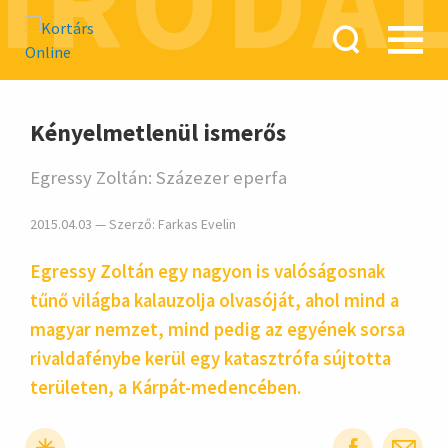
IRODA
hirdetés
Kényelmetlenül ismerős
Egressy Zoltán: Százezer eperfa
2015.04.03 — Szerző:
Farkas Evelin
Egressy Zoltán egy nagyon is valósá­gosnak
tűnő világba kala­uzolja olva­sóját, ahol mind a
magyar nemzet, mind pedig az egyé­nek sorsa
rivalda­fénybe kerül egy kataszt­rófa súj­totta
terü­leten, a Kárpát-me­den­cében.