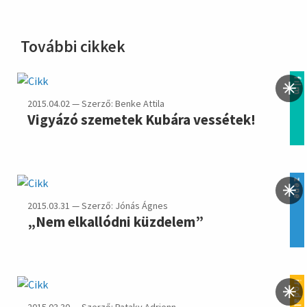
További cikkek
film
2015.04.02 — Szerző: Benke Attila
Vigyázó szemetek Kubára vessétek!
zene
2015.03.31 — Szerző: Jónás Ágnes
„Nem elkallódni küzdelem”
irodalom
2015.03.30 — Szerző: Pataky Adrienn