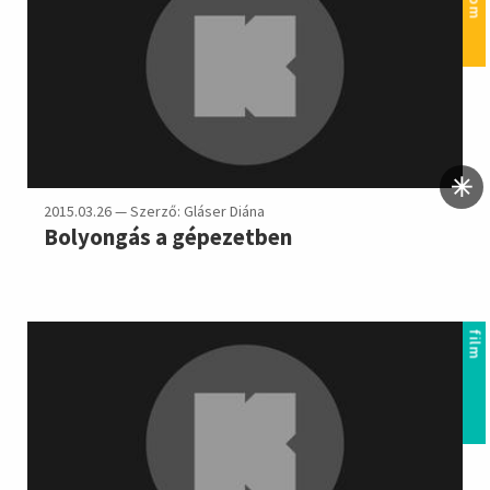
2015.03.26 — Szerző: Gláser Diána
Bolyongás a gépezetben
film