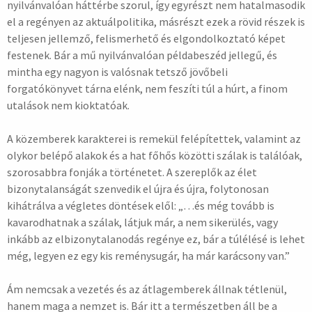
nyilvánvalóan háttérbe szorul, így egyrészt nem hatalmasodik
el a regényen az aktuálpolitika, másrészt ezek a rövid részek is
teljesen jellemző, felismerhető és elgondolkoztató képet
festenek. Bár a mű nyilvánvalóan példabeszéd jellegű, és
mintha egy nagyon is valósnak tetsző jövőbeli
forgatókönyvet tárna elénk, nem feszíti túl a húrt, a finom
utalások nem kioktatóak.
A közemberek karakterei is remekül felépítettek, valamint az
olykor belépő alakok és a hat főhős közötti szálak is találóak,
szorosabbra fonják a történetet. A szereplők az élet
bizonytalanságát szenvedik el újra és újra, folytonosan
kihátrálva a végletes döntések elől: „…és még tovább is
kavarodhatnak a szálak, látjuk már, a nem sikerülés, vagy
inkább az elbizonytalanodás regénye ez, bár a túlélésé is lehet
még, legyen ez egy kis reménysugár, ha már karácsony van.”
Ám nemcsak a vezetés és az átlagemberek állnak tétlenül,
hanem maga a nemzet is. Bár itt a természetben áll be a