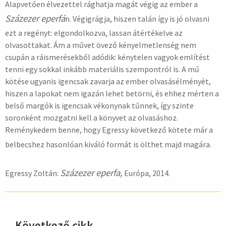
Alapvetően élvezettel rághatja magát végig az ember a
Sz
á
zezer eperf
á
n. Végigrágja, hiszen talán így is jó olvasni
ezt a regényt: elgondolkozva, lassan átértékelve az
olvasottakat. Ám a művet övező kényelmetlenség nem
csupán a ráismerésekből adódik: kénytelen vagyok említést
tenni egy sokkal inkább materiális szempontról is. A mű
kötése ugyanis igencsak zavarja az ember olvasásélményét,
hiszen a lapokat nem igazán lehet betörni, és ehhez mérten a
belső margók is igencsak vékonynak tűnnek, így szinte
soronként mozgatni kell a könyvet az olvasáshoz.
Reménykedem benne, hogy Egressy következő kötete már a
belbecshez hasonlóan kiváló formát is ölthet majd magára.
Sz
á
zezer eperfa
,
Egressy Zoltán:
Európa, 2014.
Következő cikk