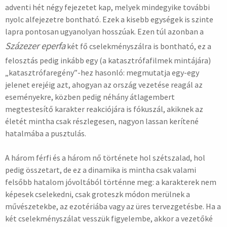
adventi hét négy fejezetet kap, melyek mindegyike további
nyolc alfejezetre bontható. Ezek a kisebb egységek is szinte
lapra pontosan ugyanolyan hosszúak. Ezen túl azonban a
Sz
á
zezer eperfa
két fő cselekményszálra is bontható, ez a
felosztás pedig inkább egy (a katasztrófafilmek mintájára)
„katasztrófaregény”-hez hasonló: megmutatja egy-egy
jelenet erejéig azt, ahogyan az ország vezetése reagál az
eseményekre, közben pedig néhány átlagembert
megtestesítő karakter reakciójára is fókuszál, akiknek az
életét mintha csak részlegesen, nagyon lassan kerítené
hatalmába a pusztulás.
A három férfi és a három nő története hol szétszalad, hol
pedig összetart, de ez a dinamika is mintha csak valami
felsőbb hatalom jóvoltából történne meg: a karakterek nem
képesek cselekedni, csak groteszk módon merülnek a
művészetekbe, az ezotériába vagy az üres tervezgetésbe. Ha a
két cselekményszálat vesszük figyelembe, akkor a vezetőké