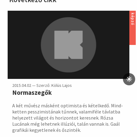
hirdetés
képző
2015.04.02 — Szerző: Kölüs Lajos
Normaszegők
A két művész másként opti­mista és kétel­kedő. Mind­
ketten pesszi­mistának tűnnek, valami­féle táv­latba
helye­zett vilá­got és hori­zontot keres­nek. Rózsa
Lucá­nak még lehet­nek illúziói, talán vannak is. Gaál
grafikái kegyet­lenek és őszinték.