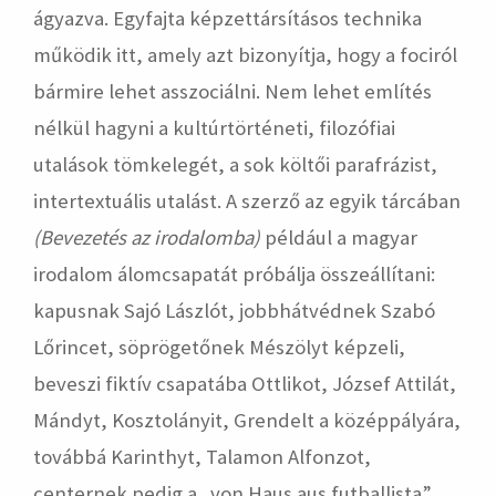
ágyazva. Egyfajta képzettársításos technika
működik itt, amely azt bizonyítja, hogy a fociról
bármire lehet asszociálni. Nem lehet említés
nélkül hagyni a kultúrtörténeti, filozófiai
utalások tömkelegét, a sok költői parafrázist,
intertextuális utalást. A szerző az egyik tárcában
(
Bevezetés az irodalomba
)
például a magyar
irodalom álomcsapatát próbálja összeállítani:
kapusnak Sajó Lászlót, jobbhátvédnek Szabó
Lőrincet, söprögetőnek Mészölyt képzeli,
beveszi fiktív csapatába Ottlikot, József Attilát,
Mándyt, Kosztolányit, Grendelt a középpályára,
továbbá Karinthyt, Talamon Alfonzot,
centernek pedig a „von Haus aus futballista”