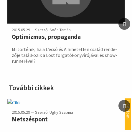
2015.05.29 — Szerző: Soós Tamás
Optimizmus, propaganda
Mi történik, ha a L’ecsó és A hihe­tetlen család rende­
zője talál­kozik a Lost for­gató­könyv­írójá­val és show­
run­nerével?
További cikkek
irodalom
2015.05.29 — Szerző: Ughy Szabina
Metszéspont