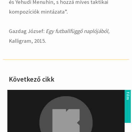
és Yehudi Menuhin, s hozzá míves taktikai
kompozíciók mintázata”.
Gazdag József:
Egy futballfüggő naplójából
,
Kalligram, 2015.
Következő cikk
hirdetés
film