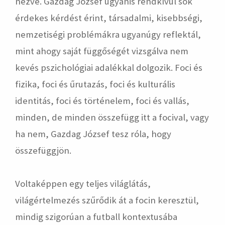
nézve. Gazdag József ugyanis rendkívül sok
érdekes kérdést érint, társadalmi, kisebbségi,
nemzetiségi problémákra ugyanúgy reflektál,
mint ahogy saját függőségét vizsgálva nem
kevés pszichológiai adalékkal dolgozik. Foci és
fizika, foci és űrutazás, foci és kulturális
identitás, foci és történelem, foci és vallás,
minden, de minden összefügg itt a focival, vagy
ha nem, Gazdag József tesz róla, hogy
összefüggjön.
Voltaképpen egy teljes világlátás,
világértelmezés szűrődik át a focin keresztül,
mindig szigorúan a futball kontextusába