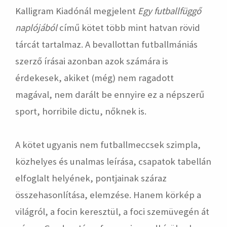
Kalligram Kiadónál megjelent
Egy futballfüggő
naplójából
című kötet több mint hatvan rövid
tárcát tartalmaz. A bevallottan futballmániás
szerző írásai azonban azok számára is
érdekesek, akiket (még) nem ragadott
magával, nem darált be ennyire ez a népszerű
sport, horribile dictu, nőknek is.
A kötet ugyanis nem futballmeccsek szimpla,
közhelyes és unalmas leírása, csapatok tabellán
elfoglalt helyének, pontjainak száraz
összehasonlítása, elemzése. Hanem körkép a
világról, a focin keresztül, a foci szemüvegén át