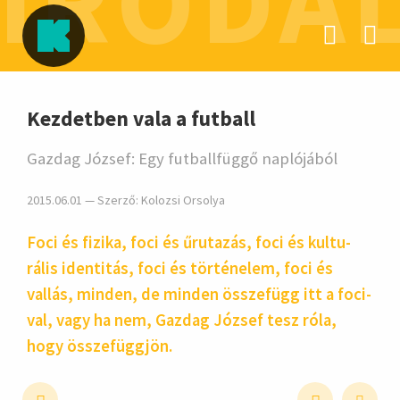
IRODA
hirdetés
Kezdetben vala a futball
Gazdag József: Egy futballfüggő naplójából
2015.06.01 — Szerző:
Kolozsi Orsolya
Foci és fizika, foci és űruta­zás, foci és kultu­
rális iden­titás, foci és törté­nelem, foci és
vallás, minden, de minden össze­függ itt a foci­
val, vagy ha nem, Gazdag József tesz róla,
hogy össze­függjön.