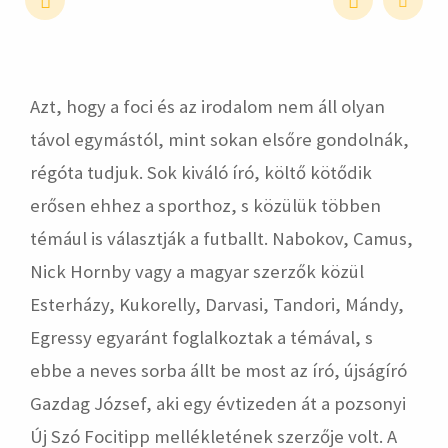
hirdetés
Azt, hogy a foci és az irodalom nem áll olyan
távol egymástól, mint sokan elsőre gondolnák,
régóta tudjuk. Sok kiváló író, költő kötődik
erősen ehhez a sporthoz, s közülük többen
témául is választják a futballt. Nabokov, Camus,
Nick Hornby vagy a magyar szerzők közül
Esterházy, Kukorelly, Darvasi, Tandori, Mándy,
Egressy egyaránt foglalkoztak a témával, s
ebbe a neves sorba állt be most az író, újságíró
Gazdag József, aki egy évtizeden át a pozsonyi
Új Szó Focitipp mellékletének szerzője volt. A