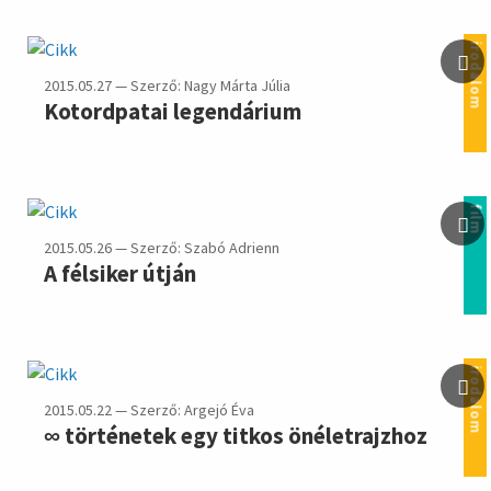
irodalom
2015.05.27 — Szerző: Nagy Márta Júlia
Kotordpatai legendárium
film
2015.05.26 — Szerző: Szabó Adrienn
A félsiker útján
irodalom
2015.05.22 — Szerző: Argejó Éva
∞ történetek egy titkos önéletrajzhoz