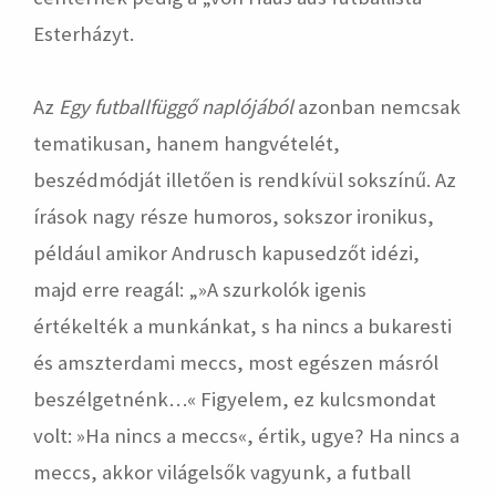
Esterházyt.
Az
Egy futballfüggő naplójából
azonban nemcsak
tematikusan, hanem hangvételét,
beszédmódját illetően is rendkívül sokszínű. Az
írások nagy része humoros, sokszor ironikus,
például amikor Andrusch kapusedzőt idézi,
majd erre reagál: „»A szurkolók igenis
értékelték a munkánkat, s ha nincs a bukaresti
és amszterdami meccs, most egészen másról
beszélgetnénk…« Figyelem, ez kulcsmondat
volt: »Ha nincs a meccs«, értik, ugye? Ha nincs a
meccs, akkor világelsők vagyunk, a futball