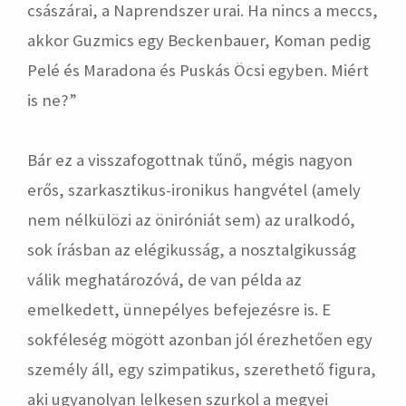
császárai, a Naprendszer urai. Ha nincs a meccs,
akkor Guzmics egy Beckenbauer, Koman pedig
Pelé és Maradona és Puskás Öcsi egyben. Miért
is ne?”
Bár ez a visszafogottnak tűnő, mégis nagyon
erős, szarkasztikus-ironikus hangvétel (amely
nem nélkülözi az öniróniát sem) az uralkodó,
sok írásban az elégikusság, a nosztalgikusság
válik meghatározóvá, de van példa az
emelkedett, ünnepélyes befejezésre is. E
sokféleség mögött azonban jól érezhetően egy
személy áll, egy szimpatikus, szerethető figura,
aki ugyanolyan lelkesen szurkol a megyei