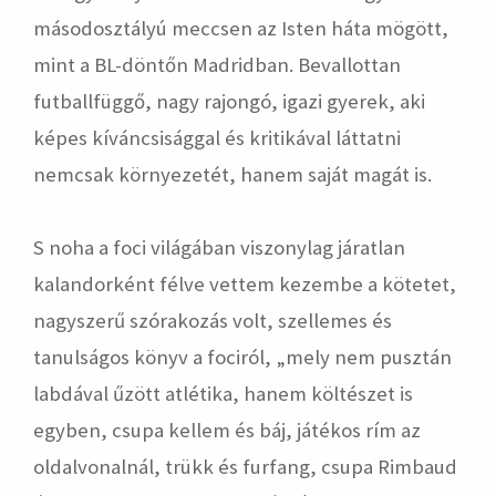
másodosztályú meccsen az Isten háta mögött,
mint a BL-döntőn Madridban. Bevallottan
futballfüggő, nagy rajongó, igazi gyerek, aki
képes kíváncsisággal és kritikával láttatni
nemcsak környezetét, hanem saját magát is.
S noha a foci világában viszonylag járatlan
kalandorként félve vettem kezembe a kötetet,
nagyszerű szórakozás volt, szellemes és
tanulságos könyv a fociról, „mely nem pusztán
labdával űzött atlétika, hanem költészet is
egyben, csupa kellem és báj, játékos rím az
oldalvonalnál, trükk és furfang, csupa Rimbaud