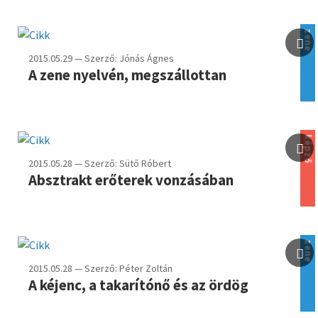
zene
2015.05.29 — Szerző: Jónás Ágnes
A zene nyelvén, megszállottan
képző
2015.05.28 — Szerző: Sütő Róbert
Absztrakt erőterek vonzásában
zene
2015.05.28 — Szerző: Péter Zoltán
A kéjenc, a takarítónő és az ördög