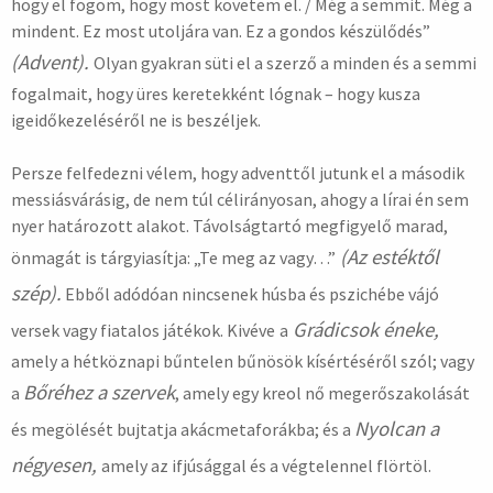
hogy el fogom, hogy most követem el. / Még a semmit. Még a
mindent. Ez most utoljára van. Ez a gondos készülődés”
(Advent).
Olyan gyakran süti el a szerző a minden és a semmi
fogalmait, hogy üres keretekként lógnak – hogy kusza
igeidőkezeléséről ne is beszéljek.
Persze felfedezni vélem, hogy adventtől jutunk el a második
messiásvárásig, de nem túl célirányosan, ahogy a lírai én sem
nyer határozott alakot. Távolságtartó megfigyelő marad,
(Az estéktől
önmagát is tárgyiasítja: „Te meg az vagy…”
szép).
Ebből adódóan nincsenek húsba és pszichébe vájó
Grádicsok éneke,
versek vagy fiatalos játékok. Kivéve
a
amely a hétköznapi bűntelen bűnösök kísértéséről szól; vagy
Bőréhez a szervek
a
, amely egy kreol nő megerőszakolását
Nyolcan a
és megölését bujtatja akácmetaforákba; és a
négyesen,
amely az ifjúsággal és a végtelennel flörtöl.