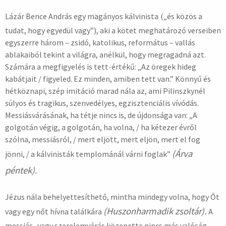
Lázár Bence András egy magányos kálvinista
(„és közös a
tudat, hogy egyedül vagy”), aki a kötet meghatározó verseiben
egyszerre három – zsidó, katolikus, református – vallás
ablakaiból tekint a világra, anélkül, hogy megragadná azt.
Számára a megfigyelés is tett-értékű: „Az öregek hideg
kabátjait / figyeled. Ez minden, amiben tett van.” Könnyű és
hétköznapi, szép imitáció marad nála az, ami Pilinszkynél
súlyos és tragikus, szenvedélyes, egzisztenciális vívódás.
Messiásvárásának, ha tétje nincs is, de újdonsága van: „A
golgotán végig, a golgotán, ha volna, / ha kétezer évről
szólna, messiásról, / mert eljött, mert eljön, mert el fog
(Árva
jönni, / a kálvinisták templománál várni foglak”
péntek).
Jézus nála behelyettesíthető, mintha mindegy volna, hogy Őt
(Huszonharmadik zsoltár).
vagy egy nőt hívna találkára
A
messiás- vagy szerelemvárás közepette nincs más valóság,