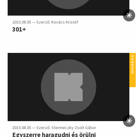
2015.08.05 — Szerző: Kovács Kristóf
301+
irodalom
2015.08.05 — Szerző: Stermeczky Zsolt Gábor
Egyszerre haragudni és örülni