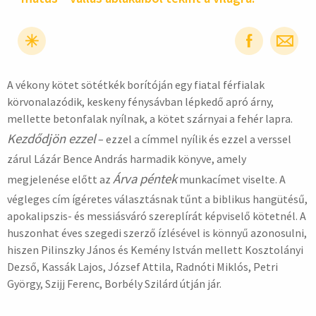
A vékony kötet sötétkék borítóján egy fiatal férfialak
hirdetés
körvonalazódik, keskeny fénysávban lépkedő apró árny,
mellette betonfalak nyílnak, a kötet szárnyai a fehér lapra.
Kezdődjön ezzel
– ezzel a címmel nyílik és ezzel a verssel
zárul Lázár Bence András harmadik könyve, amely
Árva péntek
megjelenése előtt az
munkacímet viselte. A
végleges cím ígéretes választásnak tűnt a biblikus hangütésű,
apokalipszis- és messiásváró szereplírát képviselő kötetnél. A
huszonhat éves szegedi szerző ízlésével is könnyű azonosulni,
hiszen Pilinszky János és Kemény István mellett Kosztolányi
Dezső, Kassák Lajos, József Attila, Radnóti Miklós, Petri
György, Szijj Ferenc, Borbély Szilárd útján jár.