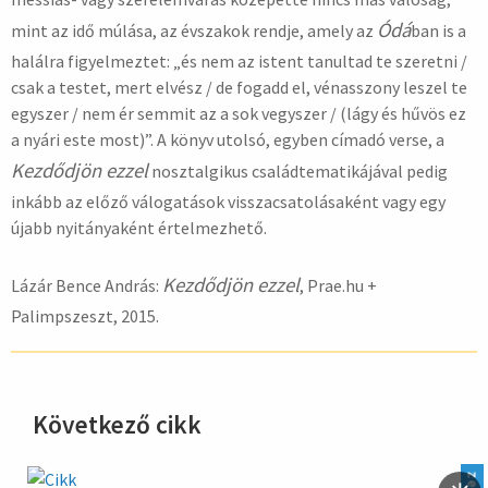
Ódá
mint az idő múlása, az évszakok rendje, amely az
ban is a
halálra figyelmeztet: „és nem az istent tanultad te szeretni /
csak a testet, mert elvész / de fogadd el, vénasszony leszel te
egyszer / nem ér semmit az a sok vegyszer / (lágy és hűvös ez
a nyári este most)”. A könyv utolsó, egyben címadó verse, a
Kezdődjön ezzel
nosztalgikus családtematikájával pedig
inkább az előző válogatások visszacsatolásaként vagy egy
újabb nyitányaként értelmezhető.
Kezdődjön ezzel
Lázár Bence András:
, Prae.hu +
Palimpszeszt, 2015.
Következő cikk
hirdetés