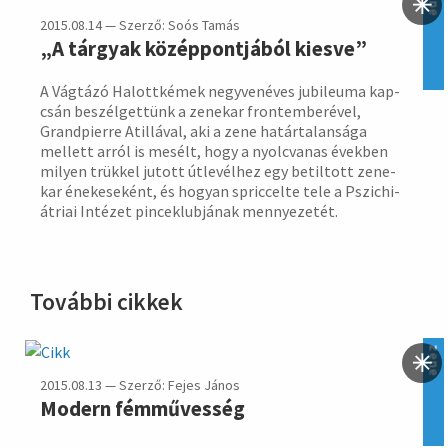
zene
2015.08.14 — Szerző: Soós Tamás
„A tárgyak középpontjából kiesve”
A Vágtázó Halottkémek negyven­éves jubi­leuma kap­
csán beszél­gettünk a zene­kar front­embe­rével,
Grand­pierre Atil­lával, aki a zene határ­talan­sága
mellett arról is mesélt, hogy a nyolc­vanas évek­ben
milyen trükkel jutott útle­vélhez egy betil­tott zene­
kar éneke­seként, és hogyan spric­celte tele a Pszi­chi­
átriai Inté­zet pince­klub­jának mennye­zetét.
További cikkek
zene
2015.08.13 — Szerző: Fejes János
Modern fémművesség