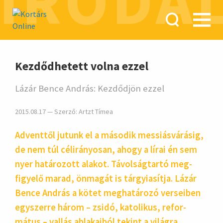
IRODA
hirdetés
Kezdődhetett volna ezzel
Lázár Bence András: Kezdődjön ezzel
2015.08.17 — Szerző:
Artzt Tímea
Adventtől jutunk el a második messiás­várásig,
de nem túl célirá­nyosan, ahogy a lírai én sem
nyer hatá­rozott alakot. Távol­ság­tartó meg­
figyelő marad, önmagát is tárgyi­asítja. Lázár
Bence András a kötet meg­hatá­rozó ver­seiben
egy­szerre három – zsidó, kato­likus, refor­
mátus – vallás abla­kaiból tekint a világra.