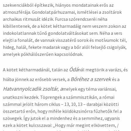
szekvenciákból építkezik, hiányos mondatainak erős az
atmoszférája. Gondolatpárhuzamai, ismétlései a zsoltárok
archaikus ritmusát idézik. Furcsa szórendcseréi néha
kibillentenek, de a kötet kétharmadáig nem veszem zokon az
indokolatlannak tűnő gondolatváltásokat sem. Néha a vers
elejti a fonalát, de vannak visszatérő sorok és motívumok: tél,
hideg, halál, fekete madarak vagy a bőr alól felsejlő csigolyák,
amelyek pókhálószerűen kapcsolódnak.
Ódá
A kötet kétharmadánál, talán az
nál megtörik a varázs, és
Bőréhez a szervek
hiába jönnek az erősebb versek, a
és a
Hatvannyolcadik zsoltár
a
,
melyek egy téma variánsai,
unatkozni kezdek. Töprengek a számmisztikán, a római
számmal jelölt három ciklus – 13, 10, 13 – darabjai közötti
összetartó erőn, hogy miféle köldökzsinórra fűzhetők fel a
szövegek. Így jutok el a mindenhez és a semmihez, ugyanis
ezek a kötet kulcsszavai: „Hogy már megint elkövettem, /