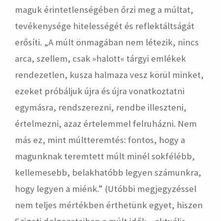
maguk érintetlenségében őrzi meg a múltat,
tevékenysége hitelességét és reflektáltságát
erősíti. „A múlt önmagában nem létezik, nincs
arca, szellem, csak »halott« tárgyi emlékek
rendezetlen, kusza halmaza vesz körül minket,
ezeket próbáljuk újra és újra vonatkoztatni
egymásra, rendszerezni, rendbe illeszteni,
értelmezni, azaz értelemmel felruházni. Nem
más ez, mint múltteremtés: fontos, hogy a
magunknak teremtett múlt minél sokfélébb,
kellemesebb, belakhatóbb legyen számunkra,
hogy legyen a miénk.” (Utóbbi megjegyzéssel
nem teljes mértékben érthetünk egyet, hiszen