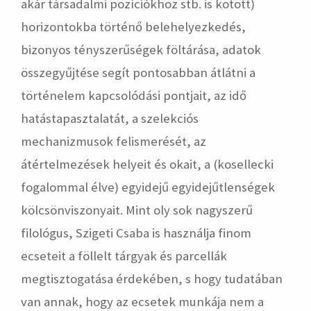
akár társadalmi pozíciókhoz stb. is kötött)
horizontokba történő belehelyezkedés,
bizonyos tényszerűségek föltárása, adatok
összegyűjtése segít pontosabban átlátni a
történelem kapcsolódási pontjait, az idő
hatástapasztalatát, a szelekciós
mechanizmusok felismerését, az
átértelmezések helyeit és okait, a (kosellecki
fogalommal élve) egyidejű egyidejűtlenségek
kölcsönviszonyait. Mint oly sok nagyszerű
filológus, Szigeti Csaba is használja finom
ecseteit a föllelt tárgyak és parcellák
megtisztogatása érdekében, s hogy tudatában
van annak, hogy az ecsetek munkája nem a