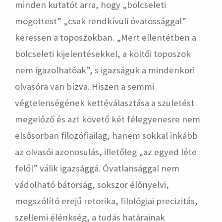
minden kutatót arra, hogy „bölcseleti
mögöttest” „csak rendkívüli óvatossággal”
keressen a toposzokban. „Mert ellentétben a
bölcseleti kijelentésekkel, a költői toposzok
nem igazolhatóak”, s igazságuk a mindenkori
olvasóra van bízva. Hiszen a semmi
végtelenségének kettéválasztása a születést
megelőző és azt követő két félegyenesre nem
elsősorban filozófiailag, hanem sokkal inkább
az olvasói azonosulás, illetőleg „az egyed léte
felől” válik igazsággá. Óvatlansággal nem
vádolható bátorság, sokszor élőnyelvi,
megszólító erejű retorika, filológiai precizitás,
szellemi élénkség, a tudás határainak