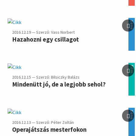
zene
2016.12.19 — Szerző: Vass Norbert
Hazahozni egy csillagot
film
2016.12.15 — Szerző: Bilsiczky Balázs
Mindenütt jó, de a legjobb sehol?
zene
2016.12.13 — Szerző: Péter Zoltán
Operajátszás mesterfokon