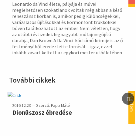
Leonardo da Vinci élete, pályája és művei
meglehetősen szokatlanok voltak még abban a késő
reneszánsz korban is, amikor pedig különcségekkel,
varázslatos újításokkal és körmönfont trükkökkel
bőven találkozhatott az ember. Nem véletlen, hogy
az utóbbi évtizedek legnagyobb műfajmegújító
darabja, Dan Brown A Da Vinci-kód című krimije is az ő
festményéből eredeztette forrását – igaz, ezzel
inkább zavart keltett az egykori mester utóéletében.
További cikkek
irodalom
2016.12.23 — Szerző: Papp Máté
Dionüszosz ébredése