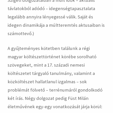
Szigeti dolgozataiban a múlt idők – aktuális
távlatokból adódó – idegenségtapasztalata
legalább annyira lényegessé válik. Saját és
idegen dinamikája a múltteremtés aktusaiban is
számottevő.)
A gyűjteményes kötetben találunk a régi
magyar költészettörténet körébe sorolható
szövegeket, mint a 17. századi nemesi
költészetet tárgyaló tanulmány, valamint a
közköltészet hallatlanul izgalmas – sok
problémát fölvető – terrénumáról gondolkodó
két írás. Négy dolgozat pedig Füst Milán
életművének egy-egy vonatkozását járja körül: