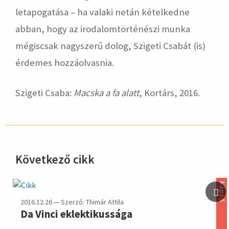
letapogatása – ha valaki netán kételkedne
abban, hogy az irodalomtörténészi munka
mégiscsak nagyszerű dolog, Szigeti Csabát (is)
érdemes hozzáolvasnia.
Szigeti Csaba:
Macska a fa alatt
, Kortárs, 2016.
Következő cikk
hirdetés
képző
2016.12.26 — Szerző: Thimár Attila
Da Vinci eklektikussága