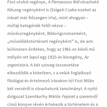
Füst utolsó regénye,
A Parnasszus felé
olvasható
Kőszeg-regényként is (Szigeti Csaba ezeket az
írásait már Kőszegen írta), mint ahogyan –
műfaji kategóriák felől nézve –
művészregényként, Bildungsromanként,
„művelődéstörténeti regényként” is, de ami
különösen érdekes, hogy az 1961-es késői mű
mélyén ott lapul egy 1925-ös kisregény,
Az
orgonista
is. A két szöveg összevetése
elkezdődik a kötetben, s a velük foglalkozó
filológiai és értelmező írásokon túl Füst Milán
két verséről is olvashatunk tanulmányt. A nyitó
dolgozat Szentkuthy Miklós
Fejezet a szeremről
című könyve révén értekezik a történelem és a