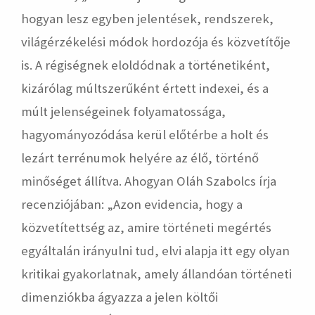
hogyan lesz egyben jelentések, rendszerek,
világérzékelési módok hordozója és közvetítője
is. A régiségnek eloldódnak a történetiként,
kizárólag múltszerűként értett indexei, és a
múlt jelenségeinek folyamatossága,
hagyományozódása kerül előtérbe a holt és
lezárt terrénumok helyére az élő, történő
minőséget állítva. Ahogyan Oláh Szabolcs írja
recenziójában: „Azon evidencia, hogy a
közvetítettség az, amire történeti megértés
egyáltalán irányulni tud, elvi alapja itt egy olyan
kritikai gyakorlatnak, amely állandóan történeti
dimenziókba ágyazza a jelen költői