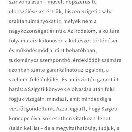
színvonalasan – művelt népszerűsítő
elbeszéléseket értsük, hiszen Szigeti Csaba
szaktanulmányokat ír, melyek nem a
nagyközönséget érintik. Az irodalom, a kultúra
folyamatai s különösen a költészet történései
és működésmódja iránt behatóbban,
tudományos szempontból érdeklődők számára
azonban szinte garantálható az izgalom, a
szellemi felélénkülés. És ami szintén garantált
hatás: a Szigeti-könyvek elolvasása után felül
fogjuk vizsgálni mindazt, amit mindeddig a
vers
ről gondoltunk. Azzal együtt, hogy Szigeti
koncepcióival sok esetben vitatkozni lehet
(talán kell is) – de a megvitathatóság, tudjuk, a