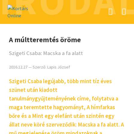
IRODA
hirdetés
A múltteremtés öröme
Szigeti Csaba: Macska a fa alatt
2016.12.27 — Szerző:
Lapis József
Szigeti Csaba legújabb, több mint tíz éves
szünet után kiadott
tanulmánygyűjteményének címe, folytatva a
maga teremtette hagyományt, A hímfarkas
bőre és a Mint egy elefánt után szintén egy
állat neve köré szerveződik: Macska a fa alatt. A
mű megjelenése öröm mindazoknak a