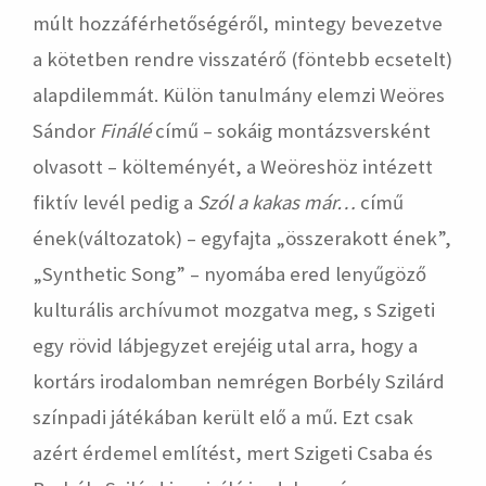
múlt hozzáférhetőségéről, mintegy bevezetve
a kötetben rendre visszatérő (föntebb ecsetelt)
alapdilemmát. Külön tanulmány elemzi Weöres
Sándor
Finálé
című – sokáig montázsversként
olvasott – költeményét, a Weöreshöz intézett
fiktív levél pedig a
Szól a kakas már…
című
ének(változatok) – egyfajta „összerakott ének”,
„Synthetic Song” – nyomába ered lenyűgöző
kulturális archívumot mozgatva meg, s Szigeti
egy rövid lábjegyzet erejéig utal arra, hogy a
kortárs irodalomban nemrégen Borbély Szilárd
színpadi játékában került elő a mű. Ezt csak
azért érdemel említést, mert Szigeti Csaba és