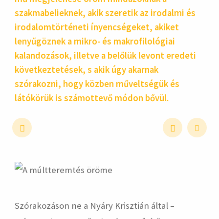
szakmabelieknek, akik szeretik az irodalmi és
irodalomtörténeti ínyencségeket, akiket
lenyűgöznek a mikro- és makrofilológiai
kalandozások, illetve a belőlük levont eredeti
következtetések, s akik úgy akarnak
szórakozni, hogy közben műveltségük és
látókörük is számottevő módon bővül.
hirdetés
Szórakozáson ne a Nyáry Krisztián által –