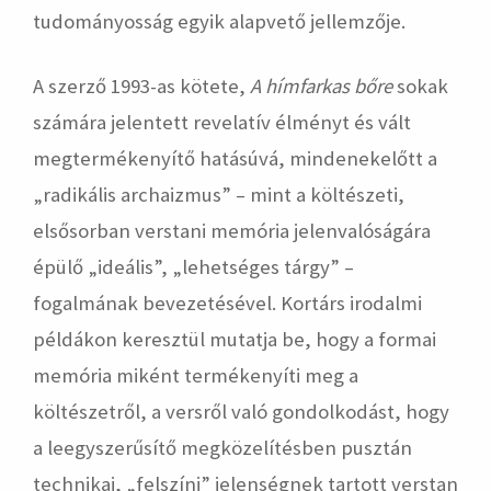
tudományosság egyik alapvető jellemzője.
A szerző 1993-as kötete,
A hímfarkas bőre
sokak
számára jelentett revelatív élményt és vált
megtermékenyítő hatásúvá, mindenekelőtt a
„radikális archaizmus” – mint a költészeti,
elsősorban verstani memória jelenvalóságára
épülő „ideális”, „lehetséges tárgy” –
fogalmának bevezetésével. Kortárs irodalmi
példákon keresztül mutatja be, hogy a formai
memória miként termékenyíti meg a
költészetről, a versről való gondolkodást, hogy
a leegyszerűsítő megközelítésben pusztán
technikai, „felszíni” jelenségnek tartott verstan