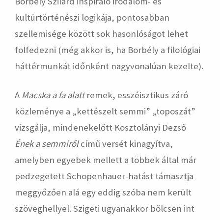
Borbély Szilárd inspiráló irodalom- és
kultúrtörténészi logikája, pontosabban
szellemisége között sok hasonlóságot lehet
fölfedezni (még akkor is, ha Borbély a filológiai
háttérmunkát időnként nagyvonalúan kezelte).
A
Macska a fa alatt
remek, esszéisztikus záró
közleménye a „kettészelt semmi” „toposzát”
vizsgálja, mindenekelőtt Kosztolányi Dezső
Ének a semmiről
című versét kinagyítva,
amelyben egyebek mellett a többek által már
pedzegetett Schopenhauer-hatást támasztja
meggyőzően alá egy eddig szóba nem került
szöveghellyel. Szigeti ugyanakkor bölcsen int