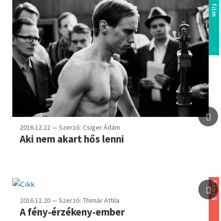
film
2016.12.22 — Szerző: Csiger Ádám
Aki nem akart hős lenni
képző
2016.12.20 — Szerző: Thimár Attila
A fény-érzékeny-ember