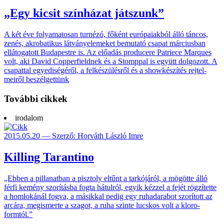
„Egy kicsit színházat játszunk”
A két éve folyama­tosan tur­nézó, főként euró­paiak­ból álló táncos,
zenés, akro­batikus látvány­ele­meket bemu­tató csapat már­cius­ban
elláto­gatott Buda­pestre is. Az elő­adás produ­cere Patriece Marques
volt, aki David Copper­fieldnek és a Stomp­pal is együtt dol­gozott. A
csa­pat­tal egyedi­ségéről, a felké­szülés­ről és a showké­szítés rejtel­
meiről beszél­gettünk
További cikkek
irodalom
2015.05.20 — Szerző: Horváth László Imre
Killing Tarantino
„Ebben a pillanatban a pisztoly eltűnt a tarkó­járól, a mö­götte álló
férfi kemény szorí­tásba fogta hátul­ról, egyik kézzel a fejét rög­zítette
a hom­lokánál fogva, a másik­kal pedig egy ruha­darabot szorí­tott az
arcára, megis­merte a szagot, a ruha szinte lucs­kos volt a kloro­
formtól.”