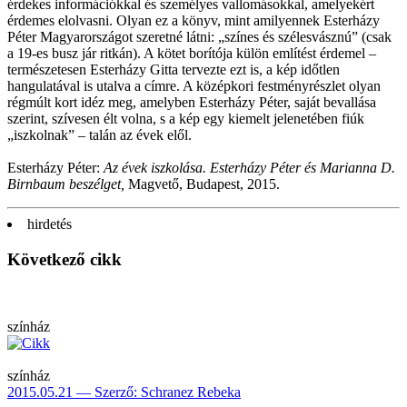
érdekes információkkal és személyes vallomásokkal, amelyekért
érdemes elolvasni. Olyan ez a könyv, mint amilyennek Esterházy
Péter Magyarországot szeretné látni: „színes és szélesvásznú” (csak
a 19-es busz jár ritkán). A kötet borítója külön említést érdemel –
természetesen Esterházy Gitta tervezte ezt is, a kép időtlen
hangulatával is utalva a címre. A középkori festményrészlet olyan
régmúlt kort idéz meg, amelyben Esterházy Péter, saját bevallása
szerint, szívesen élt volna, s a kép egy kiemelt jelenetében fiúk
„iszkolnak” – talán az évek elől.
Esterházy Péter:
Az
évek iszkol
ása. Esterh
ázy P
éter
és Marianna D.
Birnbaum besz
élget,
Magvető, Budapest, 2015.
hirdetés
Következő cikk
színház
színház
2015.05.21 — Szerző: Schranez Rebeka