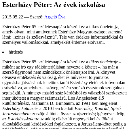
Esterházy Péter: Az évek iszkolása
2015.05.22 — Szerző:
Argejó Éva
Esterházy Péter 65. szü­letés­napjára készült ez a titkos önélet­rajz,
amely olyan, mint amilyen­nek Ester­házy Magyar­orszá­got szeretné
látni: „színes és széles­vásznú”. Tele van érde­kes infor­mációk­kal és
szemé­lyes vallo­mások­kal, amelye­kért érde­mes elolvasni.
hirdetés
Esterházy Péter 65. születésnapjára készült ez a
titkos
ön
életrajz
–
miként az író egy rádióinterjújában nevezte a kötetet –, ha már a
szerző úgymond nem szándékozik önéletrajzot írni. A könyvet
olvasva emlékezés és valóság, élet és művészet folyamatos
egymásba játszásának lehetünk tanúi Esterházy életének idővonalán
csúszkálva, amelyhez a szöveg szélén sorjázó évszámok szolgálnak
segítségül. A mintegy másfél száz kérdésből és válaszból szerkesztett
interjúkötetet a magyar származású, Los Angelesben élő
kultúrtörténész, Marianna D. Birnbaum, az 1991-ben megjelent
Esterh
ázy-kalauz
és a 2010-ben kiadott
Esterh
ázy, Konr
ád, Spir
ó
Jeruzs
álemben
szerzője állította össze az újszerűség igényével. Míg
az
Esterh
ázy-kalauz
az addig elkészült regényekkel és főként
alkotáslélektani kérdésekkel foglalkozott, a Jeruzsálem-kötet pedig a