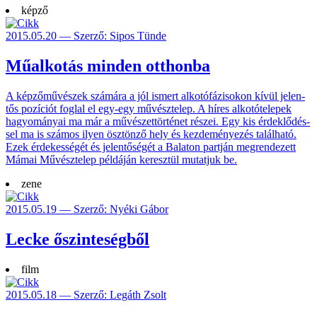
képző
2015.05.20 — Szerző: Sipos Tünde
Műalkotás minden otthonba
A képzőművészek számára a jól ismert alko­tó­fázi­sokon kívül jelen­
tős pozí­ciót fog­lal el egy-egy művész­telep. A híres alkotó­telepek
hagyo­mányai ma már a művé­szettör­ténet részei. Egy kis érdek­lődés­
sel ma is szá­mos ilyen ösz­tönző hely és kezde­ménye­zés talál­ható.
Ezek érde­kessé­gét és jelen­tőségét a Bala­ton partján megren­dezett
Mámai Művész­telep pél­dáján ke­resz­tül mu­tatjuk be.
zene
2015.05.19 — Szerző: Nyéki Gábor
Lecke őszinteségből
film
2015.05.18 — Szerző: Legáth Zsolt