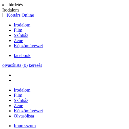
hirdetés
Irodalom
Irodalom
Film
Színház
Zene
Képzőművészet
facebook
olvasólista (
0
)
keresés
Irodalom
Film
Színház
Zene
Képzőművészet
Olvasólista
Impresszum