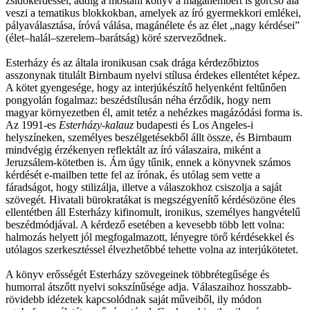
zsidókérdéssel, addig a mostani könyv a magánembert is górcső alá
veszi a tematikus blokkokban, amelyek az író gyermekkori emlékei,
pályaválasztása, íróvá válása, magánélete és az élet „nagy kérdései”
(élet–halál–szerelem–barátság) köré szerveződnek.
Esterházy és az általa ironikusan csak drága kérdezőbiztos
asszonynak titulált Birnbaum nyelvi stílusa érdekes ellentétet képez.
A kötet gyengesége, hogy az interjúkészítő helyenként feltűnően
pongyolán fogalmaz: beszédstílusán néha érződik, hogy nem
magyar környezetben él, amit tetéz a nehézkes magázódási forma is.
Az 1991-es
Esterh
ázy-kalauz
budapesti és Los Angeles-i
helyszíneken, személyes beszélgetésekből állt össze, és Birnbaum
mindvégig érzékenyen reflektált az író válaszaira, miként a
Jeruzsálem-kötetben is. Ám úgy tűnik, ennek a könyvnek számos
kérdését e-mailben tette fel az írónak, és utólag sem vette a
fáradságot, hogy stilizálja, illetve a válaszokhoz csiszolja a saját
szövegét. Hivatali bürokratákat is megszégyenítő kérdésözöne éles
ellentétben áll Esterházy kifinomult, ironikus, személyes hangvételű
beszédmódjával. A kérdező esetében a kevesebb több lett volna:
halmozás helyett jól megfogalmazott, lényegre törő kérdésekkel és
utólagos szerkesztéssel élvezhetőbbé tehette volna az interjúkötetet.
A könyv erősségét Esterházy szövegeinek többrétegűsége és
humorral átszőtt nyelvi sokszínűsége adja. Válaszaihoz hosszabb-
rövidebb idézetek kapcsolódnak saját műveiből, ily módon