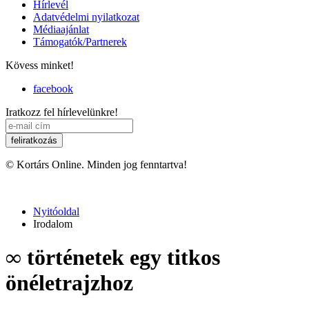
Hírlevél
Adatvédelmi nyilatkozat
Médiaajánlat
Támogatók/Partnerek
Kövess minket!
facebook
Iratkozz fel hírlevelünkre!
© Kortárs Online. Minden jog fenntartva!
Nyitóoldal
Irodalom
∞ történetek egy titkos
önéletrajzhoz