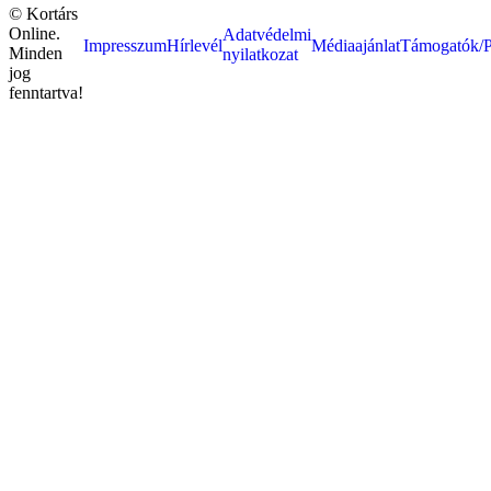
© Kortárs
Online.
Adatvédelmi
Impresszum
Hírlevél
Médiaajánlat
Támogatók/P
Minden
nyilatkozat
jog
fenntartva!