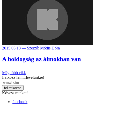
2015.05.13 — Szerző: Módis Dóra
A boldogság az álmokban van
Még több cikk
Iratkozz fel hírlevelünkre!
Kövess minket!
facebook