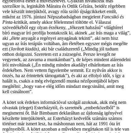
egybefonva életét a művészetével. Gyakran hivatkozik más
szerzőkre is, leginkább Máraira és Ottlik Gézára, beidéz régebben
vele készült interjúkból, avagy róla szóló újságcikkeket említ,
miként az 1976. júniusi Népszabadságban megjelent
Fancsik
ó és
Pinta-
kritikát, amely akkor félelemmel töltötte el. Válaszai
szövedékéből egy olyan érzékeny, „fékezett habzású” világhírrel
bíró magyar író profilja bontakozik ki, akinek „az írás maga a világ”,
aki „élete anyagát a regényei anyagának tekinti”, aki nem hisz
ugyan az írás terápiás voltában, ám életében egyszer mégis megélte
ezt
(Jav
ított kiad
ás),
aki bár családszerető („Mindig jól tudtam
otthon dolgozni. Szeretem ezt a zsizsegést. Persze levegőt ne
vegyenek, az zavarna a munkámban”), de képes mindent alárendelni
írói mivoltának („Én mindig minden akadályt elhárítottam az írás
érdekében. Nem vettem figyelembe semmit. Ez nyilván akkor is
önzés, ha az érintettek támogattak”),
és aki az elfolyó időt, s így a
halált is, csakis a még elvégzendő munka nézőpontjából képes
megítélni: „hogy van-e elég időm mindazt megcsinálni, amit meg
kell csinálnom”.
A kötet sok érdekes információval szolgál azoknak, akik még nem
olvastak (eleget) Esterházytól, és szeretnék „emberközelből” is
megismerni őt. Bár Birnbaum deklaráltan az újdonság igényével
készítette interjúkötetét, az Esterházyt kedvelők számára számos
történet már ismert lesz, ha máshonnan nem, hát az 1991 óta írt
regényeiből. A kötet azonban a művekben megírtakon túl is tele van