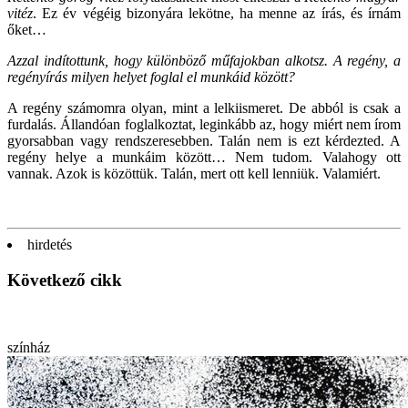
vitéz
. Ez év végéig bizonyára lekötne, ha menne az írás, és írnám
őket…
Azzal indítottunk, hogy különböző műfajokban alkotsz. A regény, a
regényírás milyen helyet foglal el munkáid között?
A regény számomra olyan, mint a lelkiismeret. De abból is csak a
furdalás. Állandóan foglalkoztat, leginkább az, hogy miért nem írom
gyorsabban vagy rendszeresebben. Talán nem is ezt kérdezted. A
regény helye a munkáim között… Nem tudom. Valahogy ott
vannak. Azok is közöttük. Talán, mert ott kell lenniük. Valamiért.
hirdetés
Következő cikk
színház