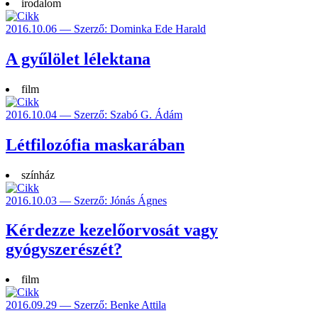
irodalom
2016.10.06 — Szerző: Dominka Ede Harald
A gyűlölet lélektana
film
2016.10.04 — Szerző: Szabó G. Ádám
Létfilozófia maskarában
színház
2016.10.03 — Szerző: Jónás Ágnes
Kérdezze kezelőorvosát vagy
gyógyszerészét?
film
2016.09.29 — Szerző: Benke Attila