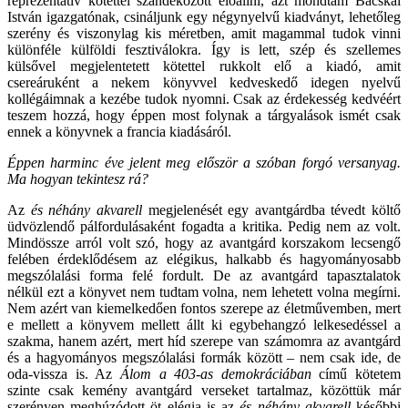
reprezentatív kötettel szándékozott előállni, azt mondtam Bácskai
István igazgatónak, csináljunk egy négynyelvű kiadványt, lehetőleg
szerény és viszonylag kis méretben, amit magammal tudok vinni
különféle külföldi fesztiválokra. Így is lett, szép és szellemes
külsővel megjelentetett kötettel rukkolt elő a kiadó, amit
csereáruként a nekem könyvvel kedveskedő idegen nyelvű
kollégáimnak a kezébe tudok nyomni. Csak az érdekesség kedvéért
teszem hozzá, hogy éppen most folynak a tárgyalások ismét csak
ennek a könyvnek a francia kiadásáról.
Éppen harminc éve jelent meg először a szóban forgó versanyag.
Ma hogyan tekintesz rá?
Az
és néhány akvarell
megjelenését egy avantgárdba tévedt költő
üdvözlendő pálfordulásaként fogadta a kritika. Pedig nem az volt.
Mindössze arról volt szó, hogy az avantgárd korszakom lecsengő
felében érdeklődésem az elégikus, halkabb és hagyományosabb
megszólalási forma felé fordult. De az avantgárd tapasztalatok
nélkül ezt a könyvet nem tudtam volna, nem lehetett volna megírni.
Nem azért van kiemelkedően fontos szerepe az életművemben, mert
e mellett a könyvem mellett állt ki egybehangzó lelkesedéssel a
szakma, hanem azért, mert híd szerepe van számomra az avantgárd
és a hagyományos megszólalási formák között – nem csak ide, de
oda-vissza is. Az
Álom a 403-as demokráciában
című kötetem
szinte csak kemény avantgárd verseket tartalmaz, közöttük már
szerényen meghúzódott öt elégia is az
és néhány akvarell
későbbi