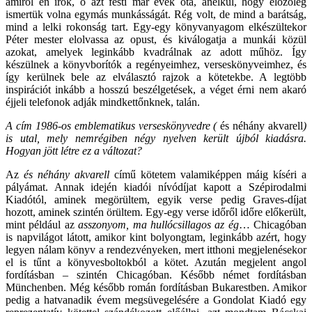
amiről én írok, ő azt festi már évek óta, anélkül, hogy előzőleg
ismertük volna egymás munkásságát. Rég volt, de mind a barátság,
mind a lelki rokonság tart. Egy-egy könyvanyagom elkészültekor
Péter mester elolvassa az opust, és kiválogatja a munkái közül
azokat, amelyek leginkább kvadrálnak az adott műhöz. Így
készülnek a könyvborítók a regényeimhez, verseskönyveimhez, és
így kerülnek bele az elválasztó rajzok a kötetekbe. A legtöbb
inspirációt inkább a hosszú beszélgetések, a véget érni nem akaró
éjjeli telefonok adják mindkettőnknek, talán.
A cím 1986-os emblematikus verseskönyvedre (
és néhány akvarell
)
is utal, mely nemrégiben négy nyelven került újból kiadásra.
Hogyan jött létre ez a változat?
Az
és néhány akvarell
című kötetem valamiképpen máig kíséri a
pályámat. Annak idején kiadói nívódíjat kapott a Szépirodalmi
Kiadótól, aminek megörültem, egyik verse pedig Graves-díjat
hozott, aminek szintén örültem. Egy-egy verse időről időre előkerült,
mint például az
asszonyom, ma hullócsillagos az ég
… Chicagóban
is napvilágot látott, amikor kint bolyongtam, leginkább azért, hogy
legyen nálam könyv a rendezvényeken, mert itthoni megjelenésekor
el is tűnt a könyvesboltokból a kötet. Azután megjelent angol
fordításban – szintén Chicagóban. Később német fordításban
Münchenben. Még később román fordításban Bukarestben. Amikor
pedig a hatvanadik évem megsüvegelésére a Gondolat Kiadó egy