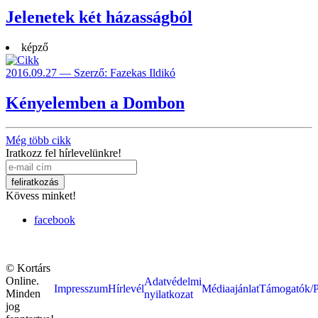
Jelenetek két házasságból
képző
2016.09.27 — Szerző: Fazekas Ildikó
Kényelemben a Dombon
Még több cikk
Iratkozz fel hírlevelünkre!
Kövess minket!
facebook
© Kortárs
Online.
Adatvédelmi
Impresszum
Hírlevél
Médiaajánlat
Támogatók/P
Minden
nyilatkozat
jog