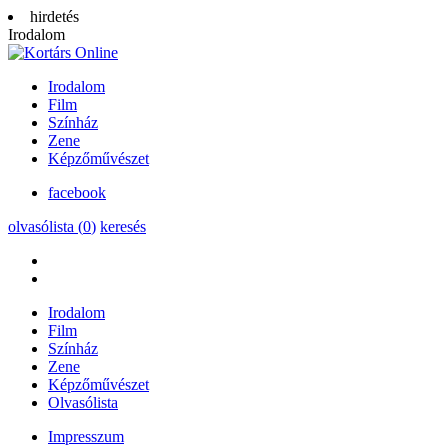
hirdetés
Irodalom
Irodalom
Film
Színház
Zene
Képzőművészet
facebook
olvasólista (
0
)
keresés
Irodalom
Film
Színház
Zene
Képzőművészet
Olvasólista
Impresszum