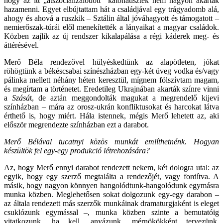
hogy az itt „átszocializálódott” katonatisztek nem nagyon akartak
hazamenni. Egyet elbújtattam hát a családjával egy trágyadomb alá,
ahogy és ahová a ruszkik – Sztálin által jóváhagyott és támogatott –
nemierőszak-túrái elől menekítették a lányaikat a magyar családok.
Közben zajlik az új rendszer kikalapálása a régi káderek meg- és
áttérésével.
Merő Béla rendezővel hülyéskedtünk az alapötleten, jókat
röhögtünk a békéscsabai színészházban egy-két üveg vodka és/vagy
pálinka mellett néhány héten keresztül, mígnem fölszívtam magam,
és megírtam a történetet. Eredetileg Ukrajnában akarták színre vinni
a
Szásá
t, de aztán meggondolták magukat a megrendelő kijevi
színházban – mára az orosz-ukrán konfliktusokat és harcokat látva
érthető is, hogy miért. Hála istennek, mégis Merő lehetett az, aki
először megrendezte színházban ezt a darabot.
Merő Bélával tucatnyi közös munkát említhetnénk. Hogyan
készültök fel egy-egy produkció létrehozására?
Az, hogy Merő ennyi darabot rendezett nekem, két dologra utal: az
egyik, hogy egy szerző megtalálta a rendezőjét, vagy fordítva. A
másik, hogy nagyon könnyen hangolódtunk-hangolódunk egymásra
munka közben. Meglehetősen sokat dolgozunk egy-egy darabon –
az általa rendezett más szerzők munkáinak dramaturgjaként is eleget
csuklózunk egymással –, munka közben szinte a bemutatóig
vitatkozunk, ha kell, anyázunk, mérnökökként tervezünk,