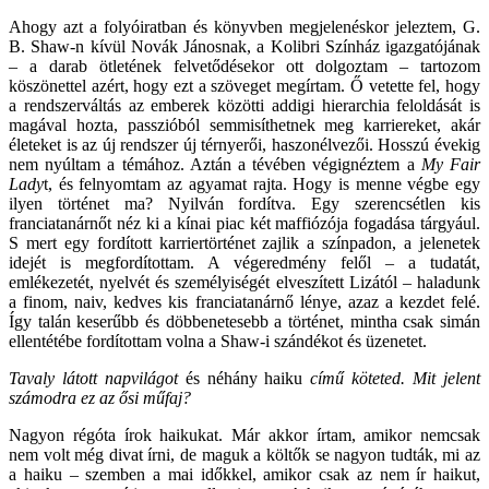
Ahogy azt a folyóiratban és könyvben megjelenéskor jeleztem, G.
B. Shaw-n kívül Novák Jánosnak, a Kolibri Színház igazgatójának
– a darab ötletének felvetődésekor ott dolgoztam – tartozom
köszönettel azért, hogy ezt a szöveget megírtam. Ő vetette fel, hogy
a rendszerváltás az emberek közötti addigi hierarchia feloldását is
magával hozta, passzióból semmisíthetnek meg karriereket, akár
életeket is az új rendszer új térnyerői, haszonélvezői. Hosszú évekig
nem nyúltam a témához. Aztán a tévében végignéztem a
My Fair
Lady
t, és felnyomtam az agyamat rajta. Hogy is menne végbe egy
ilyen történet ma? Nyilván fordítva. Egy szerencsétlen kis
franciatanárnőt néz ki a kínai piac két maffiózója fogadása tárgyául.
S mert egy fordított karriertörténet zajlik a színpadon, a jelenetek
idejét is megfordítottam. A végeredmény felől – a tudatát,
emlékezetét, nyelvét és személyiségét elveszített Lizától – haladunk
a finom, naiv, kedves kis franciatanárnő lénye, azaz a kezdet felé.
Így talán keserűbb és döbbenetesebb a történet, mintha csak simán
ellentétébe fordítottam volna a Shaw-i szándékot és üzenetet.
Tavaly látott napvilágot
és néhány haiku
című köteted. Mit jelent
számodra ez az ősi műfaj?
Nagyon régóta írok haikukat. Már akkor írtam, amikor nemcsak
nem volt még divat írni, de maguk a költők se nagyon tudták, mi az
a haiku – szemben a mai időkkel, amikor csak az nem ír haikut,