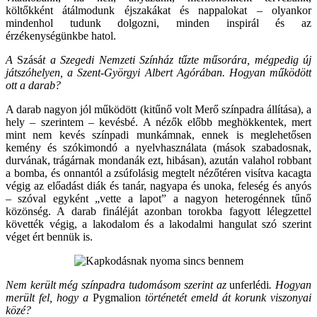
költőkként átálmodunk éjszakákat és nappalokat – olyankor
mindenhol tudunk dolgozni, minden inspirál és az
érzékenységünkbe hatol.
A
Szásá
t a Szegedi Nemzeti Színház tűzte műsorára, mégpedig új
játszóhelyen, a Szent-Györgyi Albert Agórában. Hogyan működött
ott a darab?
A darab nagyon jól működött (kitűnő volt Merő színpadra állítása), a
hely – szerintem – kevésbé. A nézők előbb meghökkentek, mert
mint nem kevés színpadi munkámnak, ennek is meglehetősen
kemény és szókimondó a nyelvhasználata (mások szabadosnak,
durvának, trágárnak mondanák ezt, hibásan), azután valahol robbant
a bomba, és onnantól a zsúfolásig megtelt nézőtéren visítva kacagta
végig az előadást diák és tanár, nagyapa és unoka, feleség és anyós
– szóval egyként „vette a lapot” a nagyon heterogénnek tűnő
közönség. A darab fináléját azonban torokba fagyott lélegzettel
követték végig, a lakodalom és a lakodalmi hangulat szó szerint
véget ért bennük is.
Nem került még színpadra tudomásom szerint az
unferlédi
. Hogyan
merült fel, hogy a
Pygmalion
történetét emeld át korunk viszonyai
közé?