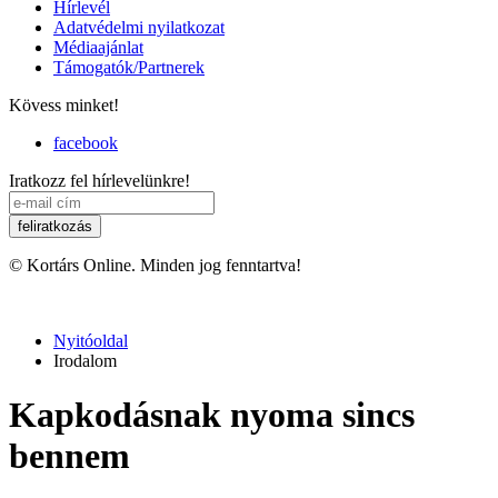
Hírlevél
Adatvédelmi nyilatkozat
Médiaajánlat
Támogatók/Partnerek
Kövess minket!
facebook
Iratkozz fel hírlevelünkre!
© Kortárs Online. Minden jog fenntartva!
Nyitóoldal
Irodalom
Kapkodásnak nyoma sincs
bennem