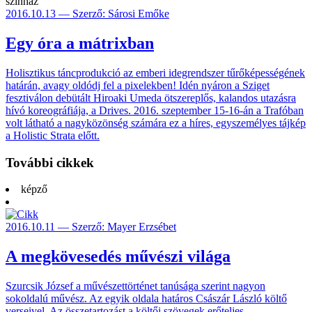
színház
2016.10.13 — Szerző: Sárosi Emőke
Egy óra a mátrixban
Holisztikus táncprodukció az emberi idegrendszer tűrőképességének
határán, avagy oldódj fel a pixelekben! Idén nyáron a Sziget
fesztiválon debütált Hiroaki Umeda ötszereplős, kalandos utazásra
hívó koreográfiája, a Drives. 2016. szeptember 15-16-án a Trafóban
volt látható a nagyközönség számára ez a híres, egyszemélyes tájkép
a Holistic Strata előtt.
További cikkek
képző
2016.10.11 — Szerző: Mayer Erzsébet
A megkövesedés művészi világa
Szurcsik József a művészettörténet tanúsága szerint nagyon
sokoldalú művész. Az egyik oldala határos Császár László költő
verseivel. Az összetartozást a költői szövegek erőteljes