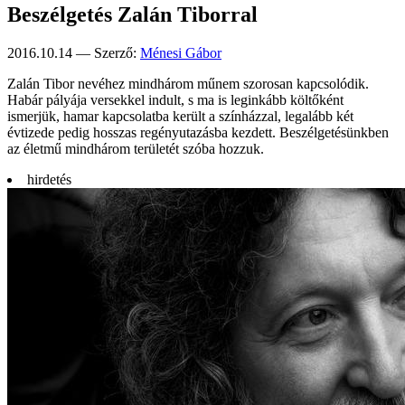
Beszélgetés Zalán Tiborral
2016.10.14 — Szerző:
Ménesi Gábor
Zalán Tibor nevéhez mindhárom műnem szorosan kapcsolódik.
Habár pályája versekkel indult, s ma is leginkább költőként
ismerjük, hamar kapcsolatba került a színházzal, legalább két
évtizede pedig hosszas regényutazásba kezdett. Beszélgetésünkben
az életmű mindhárom területét szóba hozzuk.
hirdetés