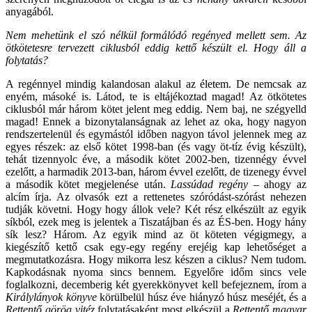
anyagából.
Nem mehetünk el szó nélkül formálódó regényed mellett sem. Az
ötkötetesre tervezett ciklusból eddig kettő készült el. Hogy áll a
folytatás?
A regénnyel mindig kalandosan alakul az életem. De nemcsak az
enyém, másoké is. Látod, te is eltájékoztad magad! Az ötkötetes
ciklusból már három kötet jelent meg eddig. Nem baj, ne szégyelld
magad! Ennek a bizonytalanságnak az lehet az oka, hogy nagyon
rendszertelenül és egymástól időben nagyon távol jelennek meg az
egyes részek: az első kötet 1998-ban (és vagy öt-tíz évig készült),
tehát tizennyolc éve, a második kötet 2002-ben, tizennégy évvel
ezelőtt, a harmadik 2013-ban, három évvel ezelőtt, de tizenegy évvel
a második kötet megjelenése után.
Lassúdad regény
– ahogy az
alcím írja. Az olvasók ezt a rettenetes szóródást-szórást nehezen
tudják követni. Hogy hogy állok vele? Két rész elkészült az egyik
síkból, ezek meg is jelentek a Tiszatájban és az ÉS-ben. Hogy hány
sík lesz? Három. Az egyik mind az öt köteten végigmegy, a
kiegészítő kettő csak egy-egy regény erejéig kap lehetőséget a
megmutatkozásra. Hogy mikorra lesz készen a ciklus? Nem tudom.
Kapkodásnak nyoma sincs bennem. Egyelőre időm sincs vele
foglalkozni, decemberig két gyerekkönyvet kell befejeznem, írom a
Királylányok könyve
körülbelül húsz éve hiányzó húsz meséjét, és a
Rettentő görög vitéz
folytatásaként most elkészül a
Rettentő magyar