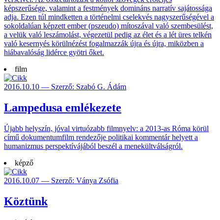
képszerűsége, valamint a festmények domináns narratív sajátossága
adja. Ezen túl mindketten a történelmi cselekvés nagyszerűségével a
sokoldalúan képzett ember (pszeudo) mítoszával való szembesülést,
a velük való leszámolást, végezetül pedig az élet és a lét üres telkén
való kesernyés körülnézést fogalmazzák újra és újra, miközben a
hiábavalóság lidérce gyötri őket.
film
2016.10.10 — Szerző: Szabó G. Ádám
Lampedusa emlékezete
Újabb helyszín, jóval virtuózabb filmnyelv: a 2013-as Róma körül
című dokumentumfilm rendezője politikai kommentár helyett a
humanizmus perspektívájából beszél a menekültválságról.
képző
2016.10.07 — Szerző: Ványa Zsófia
Köztünk