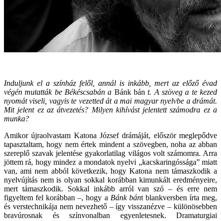
Induljunk el a színház felől, annál is inkább, mert az előző évad
végén mutatták be Békéscsabán a
Bánk bán
t. A szöveg a te kezed
nyomát viseli, vagyis te vezetted át a mai magyar nyelvbe a drámát.
Mit jelent ez az átvezetés? Milyen kihívást jelentett számodra ez a
munka?
Amikor újraolvastam Katona József drámáját, először meglepődve
tapasztaltam, hogy nem értek mindent a szövegben, noha az abban
szereplő szavak jelentése gyakorlatilag világos volt számomra. Arra
jöttem rá, hogy mindez a mondatok nyelvi „kacskaringóssága” miatt
van, ami nem abból következik, hogy Katona nem támaszkodik a
nyelvújítás nem is olyan sokkal korábban kimunkált eredményeire,
mert támaszkodik. Sokkal inkább arról van szó – és erre nem
figyeltem fel korábban –, hogy a
Bánk bán
t blankversben írta meg,
és verstechnikája nem nevezhető – így visszanézve – különösebben
bravúrosnak és színvonalban egyenletesnek. Dramaturgiai