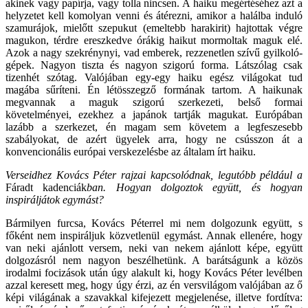
akinek vagy papírja, vagy tolla nincsen. A haiku megértéséhez azt a
helyzetet kell komolyan venni és átérezni, amikor a halálba induló
szamurájok, mielőtt szepukut (emeltebb harakirit) hajtottak végre
magukon, térdre ereszkedve órákig haikut mormoltak maguk elé.
Azok a nagy szekrénynyi, vad emberek, rezzenetlen szívű gyilkoló-
gépek. Nagyon tiszta és nagyon szigorú forma. Látszólag csak
tizenhét szótag. Valójában egy-egy haiku egész világokat tud
magába sűríteni. Én létösszegző formának tartom. A haikunak
megvannak a maguk szigorú szerkezeti, belső formai
követelményei, ezekhez a japánok tartják magukat. Európában
lazább a szerkezet, én magam sem követem a legfeszesebb
szabályokat, de azért ügyelek arra, hogy ne csússzon át a
konvencionális európai verskezelésbe az általam írt haiku.
Verseidhez Kovács Péter rajzai kapcsolódnak, legutóbb például a
Fáradt kadenciák
ban. Hogyan dolgoztok együtt, és hogyan
inspiráljátok egymást?
Bármilyen furcsa, Kovács Péterrel mi nem dolgozunk együtt, s
főként nem inspiráljuk közvetlenül egymást. Annak ellenére, hogy
van neki ajánlott versem, neki van nekem ajánlott képe, együtt
dolgozásról nem nagyon beszélhetünk. A barátságunk a közös
irodalmi focizások után úgy alakult ki, hogy Kovács Péter levélben
azzal keresett meg, hogy úgy érzi, az én versvilágom valójában az ő
képi világának a szavakkal kifejezett megjelenése, illetve fordítva: