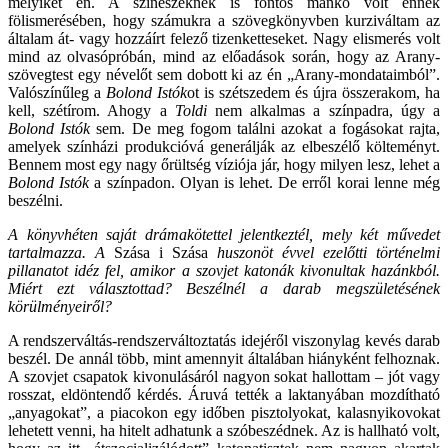
melyiket én. A színészeknek is fontos mankó volt ennek
fölismerésében, hogy számukra a szövegkönyvben kurziváltam az
általam át- vagy hozzáírt felező tizenketteseket. Nagy elismerés volt
mind az olvasópróbán, mind az előadások során, hogy az Arany-
szövegtest egy névelőt sem dobott ki az én „Arany-mondataimból”.
Valószínűleg a
Bolond Istók
ot is szétszedem és újra összerakom, ha
kell, szétírom. Ahogy a
Toldi
nem alkalmas a színpadra, úgy a
Bolond Istók
sem. De meg fogom találni azokat a fogásokat rajta,
amelyek színházi produkcióvá generálják az elbeszélő költeményt.
Bennem most egy nagy őrültség víziója jár, hogy milyen lesz, lehet a
Bolond Istók
a színpadon. Olyan is lehet. De erről korai lenne még
beszélni.
A könyvhéten saját drámakötettel jelentkeztél, mely két művedet
tartalmazza. A
Szása i Szása
huszonöt évvel ezelőtti történelmi
pillanatot idéz fel, amikor a szovjet katonák kivonultak hazánkból.
Miért ezt választottad? Beszélnél a darab megszületésének
körülményeiről?
A rendszerváltás-rendszerváltoztatás idejéről viszonylag kevés darab
beszél. De annál több, mint amennyit általában hiányként felhoznak.
A szovjet csapatok kivonulásáról nagyon sokat hallottam – jót vagy
rosszat, eldöntendő kérdés. Áruvá tették a laktanyában mozdítható
„anyagokat”, a piacokon egy időben pisztolyokat, kalasnyikovokat
lehetett venni, ha hitelt adhatunk a szóbeszédnek. Az is hallható volt,