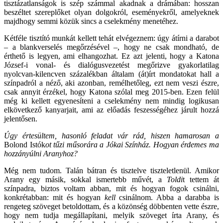
tisztázatlanságok is szép számmal akadnak a drámában: hosszan
beszéltet szereplőket olyan dolgokról, eseményekről, amelyeknek
majdhogy semmi közük sincs a cselekmény menetéhez.
Kétféle tisztító munkát kellett tehát elvégeznem: úgy átírni a darabot
– a blankverselés megőrzésével –, hogy ne csak mondható, de
érthető is legyen, ami elhangozhat. Ez azt jelenti, hogy a Katona
József-i vonal- és dialógusvezetést megőrizve gyakorlatilag
nyolcvan-kilencven százalékban általam (át)írt mondatokat hall a
színpadról a néző, aki azonban, remélhetőleg, ezt nem veszi észre,
csak annyit érzékel, hogy Katona szólal meg 2015-ben. Ezen felül
még ki kellett egyenesíteni a cselekmény nem mindig logikusan
elkövetkező kanyarjait, ami az előadás feszességéhez járult hozzá
jelentősen.
Úgy értesültem, hasonló feladat vár rád, hiszen hamarosan a
Bolond Istók
ot tűzi műsorára a Jókai Színház. Hogyan érdemes ma
hozzányúlni Aranyhoz?
Még nem tudom. Talán bátran és tisztelve tiszteletlenül. Amikor
Arany egy másik, sokkal ismertebb művét, a
Toldi
t tettem át
színpadra, biztos voltam abban, mit és hogyan fogok csinálni,
konkrétabban: mit és hogyan
kell
csinálnom. Abba a darabba is
rengeteg szöveget betoldottam, és a közönség döbbenten vette észre,
hogy nem tudja megállapítani, melyik szöveget írta Arany, és