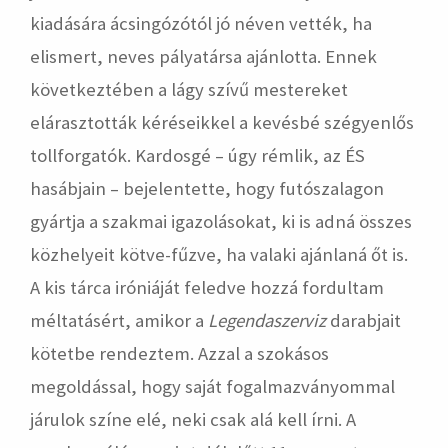
kiadására ácsingózótól jó néven vették, ha
elismert, neves pályatársa ajánlotta. Ennek
következtében a lágy szívű mestereket
elárasztották kéréseikkel a kevésbé szégyenlős
tollforgatók. Kardosgé – úgy rémlik, az ÉS
hasábjain – bejelentette, hogy futószalagon
gyártja a szakmai igazolásokat, ki is adná összes
közhelyeit kötve-fűzve, ha valaki ajánlaná őt is.
A kis tárca iróniáját feledve hozzá fordultam
méltatásért, amikor a
Legendaszerviz
darabjait
kötetbe rendeztem. Azzal a szokásos
megoldással, hogy saját fogalmazványommal
járulok színe elé, neki csak alá kell írni. A