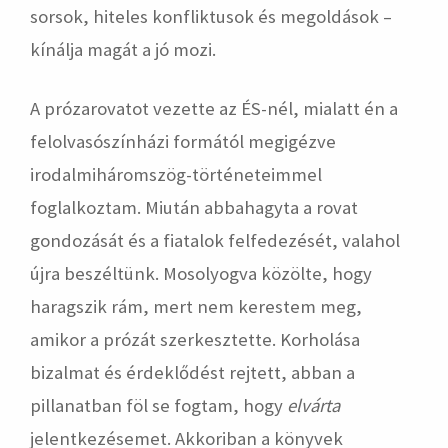
sorsok, hiteles konfliktusok és megoldások –
kínálja magát a jó mozi.
A prózarovatot vezette az ÉS-nél, mialatt én a
felolvasószínházi formától megigézve
irodalmiháromszög-történeteimmel
foglalkoztam. Miután abbahagyta a rovat
gondozását és a fiatalok felfedezését, valahol
újra beszéltünk. Mosolyogva közölte, hogy
haragszik rám, mert nem kerestem meg,
amikor a prózát szerkesztette. Korholása
bizalmat és érdeklődést rejtett, abban a
pillanatban föl se fogtam, hogy
elvárta
jelentkezésemet. Akkoriban a könyvek