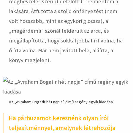
megbeszélés szerint délelőtt 11-re mentem a
lakására. Átfutotta a szolid önfényezést (nem
volt hosszabb, mint az egykori glossza), a
„megérdemli” szónál felderült az arca, és
megállapította, hogy sokkal jobbat írt volna, ha
ő írta volna. Már nem javított bele, aláírta, a
könyv megjelent.
Az „Avraham Bogatir hét napja” című regény egyik kiadása
Ha párhuzamot keresnénk olyan írói
teljesítménnyel, amelynek létrehozója