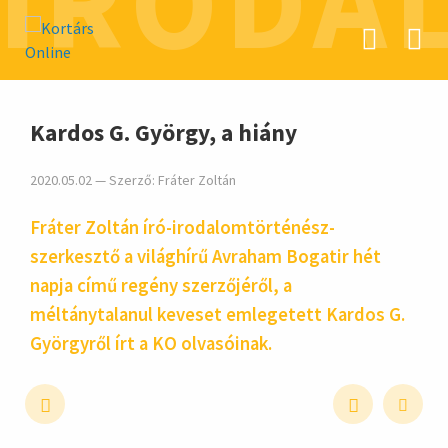
IRODA
hirdetés
Kardos G. György, a hiány
2020.05.02 — Szerző:
Fráter Zoltán
Fráter Zoltán író-irodalomtörténész-
szerkesztő a világhírű Avraham Bogatir hét
napja című regény szerzőjéről, a
méltánytalanul keveset emlegetett Kardos G.
Györgyről írt a KO olvasóinak.