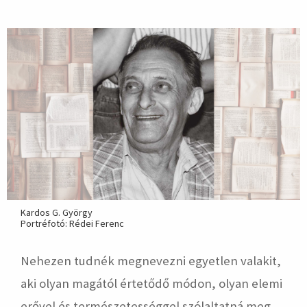
hirdetés
Kardos G. György
Portréfotó: Rédei Ferenc
Nehezen tudnék megnevezni egyetlen valakit,
aki olyan magától értetődő módon, olyan elemi
erővel és természetességgel szólaltatná meg