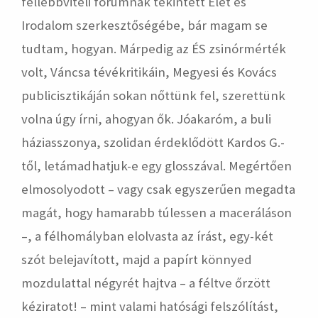
fellebbviteli fórumnak tekintett Élet és
Irodalom szerkesztőségébe, bár magam se
tudtam, hogyan. Márpedig az ÉS zsinórmérték
volt, Váncsa tévékritikáin, Megyesi és Kovács
publicisztikáján sokan nőttünk fel, szerettünk
volna úgy írni, ahogyan ők. Jóakaróm, a buli
háziasszonya, szolidan érdeklődött Kardos G.-
től, letámadhatjuk-e egy glosszával. Megértően
elmosolyodott – vagy csak egyszerűen megadta
magát, hogy hamarabb túlessen a maceráláson
–, a félhomályban elolvasta az írást, egy-két
szót belejavított, majd a papírt könnyed
mozdulattal négyrét hajtva – a féltve őrzött
kéziratot! – mint valami hatósági felszólítást,