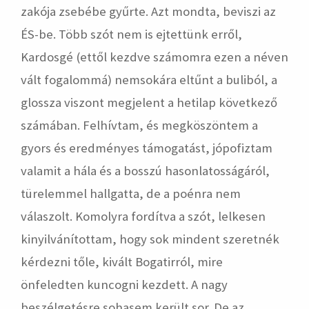
zakója zsebébe gyűrte. Azt mondta, beviszi az
ÉS-be. Több szót nem is ejtettünk erről,
Kardosgé (ettől kezdve számomra ezen a néven
vált fogalommá) nemsokára eltűnt a buliból, a
glossza viszont megjelent a hetilap következő
számában. Felhívtam, és megköszöntem a
gyors és eredményes támogatást, jópofiztam
valamit a hála és a bosszú hasonlatosságáról,
türelemmel hallgatta, de a poénra nem
válaszolt. Komolyra fordítva a szót, lelkesen
kinyilvánítottam, hogy sok mindent szeretnék
kérdezni tőle, kivált Bogatirról, mire
önfeledten kuncogni kezdett. A nagy
beszélgetésre sohasem került sor. De az