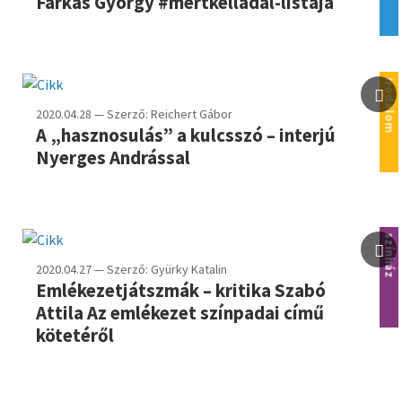
Farkas György #mertkelladal-listája
irodalom
2020.04.28 — Szerző: Reichert Gábor
A „hasznosulás” a kulcsszó – interjú
Nyerges Andrással
színház
2020.04.27 — Szerző: Gyürky Katalin
Emlékezetjátszmák – kritika Szabó
Attila Az emlékezet színpadai című
kötetéről