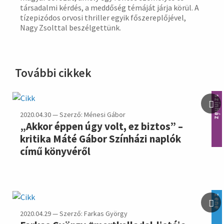
társadalmi kérdés, a meddőség témáját járja körül. A
tízepizódos orvosi thriller egyik főszereplőjével,
Nagy Zsolttal beszélgettünk.
További cikkek
színház
2020.04.30 — Szerző: Ménesi Gábor
„Akkor éppen úgy volt, ez biztos” –
kritika Máté Gábor Színházi naplók
című könyvéről
zene
2020.04.29 — Szerző: Farkas György