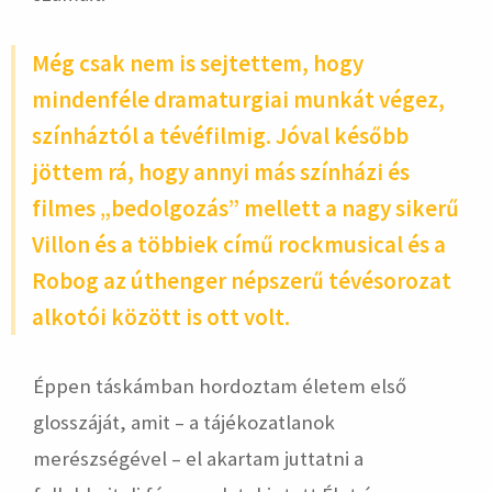
Még csak nem is sejtettem, hogy
mindenféle dramaturgiai munkát végez,
színháztól a tévéfilmig. Jóval később
jöttem rá, hogy annyi más színházi és
filmes „bedolgozás” mellett a nagy sikerű
Villon és a többiek című rockmusical és a
Robog az úthenger népszerű tévésorozat
alkotói között is ott volt.
Éppen táskámban hordoztam életem első
glosszáját, amit – a tájékozatlanok
merészségével – el akartam juttatni a