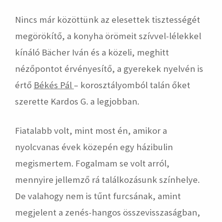
Nincs már közöttünk az elesettek tisztességét
megörökítő, a konyha örömeit szívvel-lélekkel
kínáló Bächer Iván és a közeli, meghitt
nézőpontot érvényesítő, a gyerekek nyelvén is
értő
Békés Pál
– korosztályomból talán őket
szerette Kardos G. a legjobban.
Fiatalabb volt, mint most én, amikor a
nyolcvanas évek közepén egy házibulin
megismertem. Fogalmam se volt arról,
mennyire jellemző rá találkozásunk színhelye.
De valahogy nem is tűnt furcsának, amint
megjelent a zenés-hangos összevisszaságban,