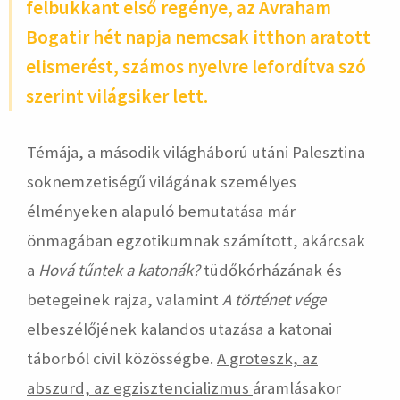
felbukkant első regénye, az Avraham
Bogatir hét napja nemcsak itthon aratott
elismerést, számos nyelvre lefordítva szó
szerint világsiker lett.
Témája, a második világháború utáni Palesztina
soknemzetiségű világának személyes
élményeken alapuló bemutatása már
önmagában egzotikumnak számított, akárcsak
a
Hová tűntek a katonák?
tüdőkórházának és
betegeinek rajza, valamint
A történet vége
elbeszélőjének kalandos utazása a katonai
táborból civil közösségbe.
A groteszk, az
abszurd, az egzisztencializmus
áramlásakor