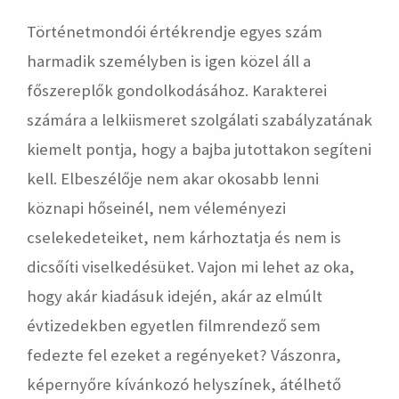
Történetmondói értékrendje egyes szám
harmadik személyben is igen közel áll a
főszereplők gondolkodásához. Karakterei
számára a lelkiismeret szolgálati szabályzatának
kiemelt pontja, hogy a bajba jutottakon segíteni
kell. Elbeszélője nem akar okosabb lenni
köznapi hőseinél, nem véleményezi
cselekedeteiket, nem kárhoztatja és nem is
dicsőíti viselkedésüket. Vajon mi lehet az oka,
hogy akár kiadásuk idején, akár az elmúlt
évtizedekben egyetlen filmrendező sem
fedezte fel ezeket a regényeket? Vászonra,
képernyőre kívánkozó helyszínek, átélhető