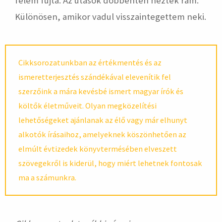
felém fújta. Az utasok döbbenten néztek rám.
Különösen, amikor vadul visszaintegettem neki.
Cikksorozatunkban az értékmentés és az
ismeretterjesztés szándékával elevenítik fel
szerzőink a mára kevésbé ismert magyar írók és
költők életműveit. Olyan megközelítési
lehetőségeket ajánlanak az élő vagy már elhunyt
alkotók írásaihoz, amelyeknek köszönhetően az
elmúlt évtizedek könyvtermésében elveszett
szövegekről is kiderül, hogy miért lehetnek fontosak
ma a számunkra.