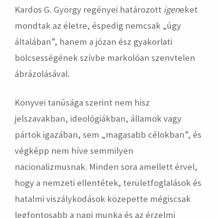
Kardos G. György regényei határozott
igen
eket
mondtak az életre, éspedig nemcsak „úgy
általában”, hanem a józan ész gyakorlati
bölcsességének szívbe markolóan szenvtelen
ábrázolásával.
Könyvei tanúsága szerint nem hisz
jelszavakban, ideológiákban, államok vagy
pártok igazában, sem „magasabb célokban”, és
végképp nem híve semmilyen
nacionalizmusnak. Minden sora amellett érvel,
hogy a nemzeti ellentétek, területfoglalások és
hatalmi viszálykodások közepette mégiscsak
legfontosabb a napi munka és az érzelmi