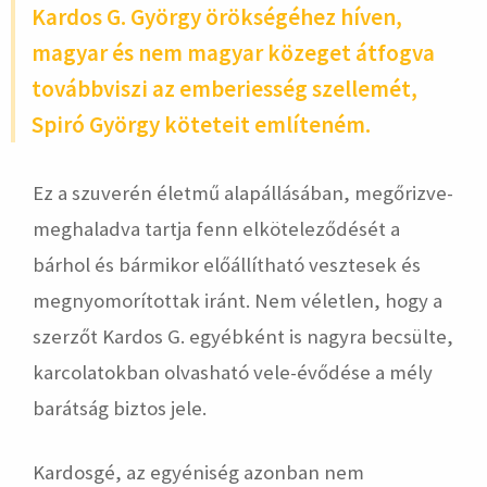
Kardos G. György örökségéhez híven,
magyar és nem magyar közeget átfogva
továbbviszi az emberiesség szellemét,
Spiró György köteteit említeném.
Ez a szuverén életmű alapállásában, megőrizve-
meghaladva tartja fenn elköteleződését a
bárhol és bármikor előállítható vesztesek és
megnyomorítottak iránt. Nem véletlen, hogy a
szerzőt Kardos G. egyébként is nagyra becsülte,
karcolatokban olvasható vele-évődése a mély
barátság biztos jele.
Kardosgé, az egyéniség azonban nem