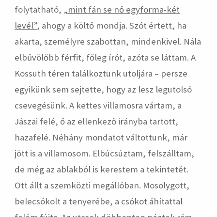
folytatható,
„mint fán se nő egyforma-két
levél”
, ahogy a költő mondja. Szót értett, ha
akarta, személyre szabottan, mindenkivel. Nála
elbűvölőbb férfit, főleg írót, azóta se láttam. A
Kossuth téren találkoztunk utoljára – persze
egyikünk sem sejtette, hogy az lesz legutolsó
csevegésünk. A kettes villamosra vártam, a
Jászai felé, ő az ellenkező irányba tartott,
hazafelé. Néhány mondatot váltottunk, már
jött is a villamosom. Elbúcsúztam, felszálltam,
de még az ablakból is kerestem a tekintetét.
Ott állt a szemközti megállóban. Mosolygott,
belecsókolt a tenyerébe, a csókot áhítattal