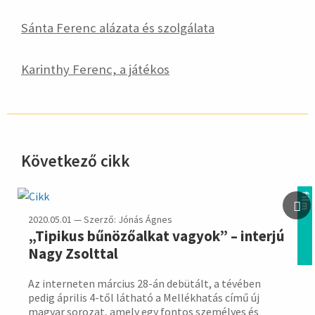
Sánta Ferenc alázata és szolgálata
Karinthy Ferenc, a játékos
Következő cikk
hirdetés
film
2020.05.01 — Szerző: Jónás Ágnes
„Tipikus bűnözőalkat vagyok” – interjú
Nagy Zsolttal
Az interneten március 28-án debütált, a tévében
pedig április 4-től látható a Mellékhatás című új
magyar sorozat, amely egy fontos személyes és