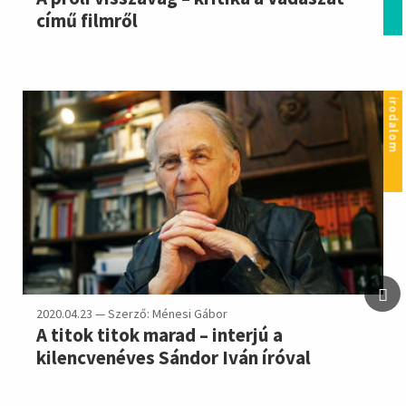
című filmről
irodalom
2020.04.23 — Szerző: Ménesi Gábor
A titok titok marad – interjú a
kilencvenéves Sándor Iván íróval