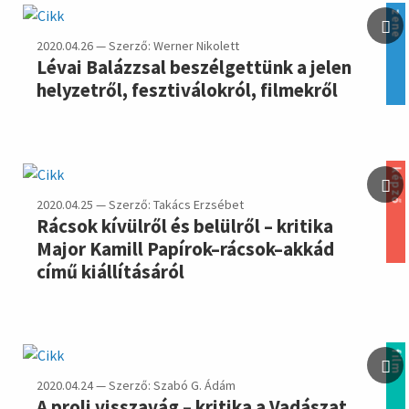
zene
2020.04.26 — Szerző: Werner Nikolett
Lévai Balázzsal beszélgettünk a jelen
helyzetről, fesztiválokról, filmekről
képző
2020.04.25 — Szerző: Takács Erzsébet
Rácsok kívülről és belülről – kritika
Major Kamill Papírok–rácsok–akkád
című kiállításáról
film
2020.04.24 — Szerző: Szabó G. Ádám
A proli visszavág – kritika a Vadászat