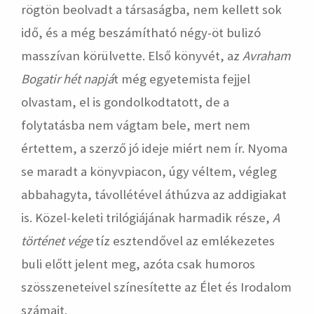
rögtön beolvadt a társaságba, nem kellett sok
idő, és a még beszámítható négy-öt bulizó
masszívan körülvette. Első könyvét, az
Avraham
Bogatir hét napjá
t még egyetemista fejjel
olvastam, el is gondolkodtatott, de a
folytatásba nem vágtam bele, mert nem
értettem, a szerző jó ideje miért nem ír. Nyoma
se maradt a könyvpiacon, úgy véltem, végleg
abbahagyta, távollétével áthúzva az addigiakat
is. Közel-keleti trilógiájának harmadik része,
A
történet vége
tíz esztendővel az emlékezetes
buli előtt jelent meg, azóta csak humoros
szösszeneteivel színesítette az Élet és Irodalom
számait.