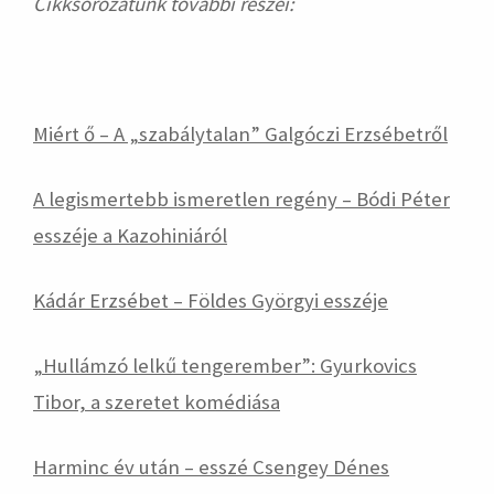
Cikksorozatunk további részei:
Miért ő – A „szabálytalan” Galgóczi Erzsébetről
A legismertebb ismeretlen regény – Bódi Péter
esszéje a Kazohiniáról
Kádár Erzsébet – Földes Györgyi esszéje
„Hullámzó lelkű tengerember”: Gyurkovics
Tibor, a szeretet komédiása
Harminc év után – esszé Csengey Dénes