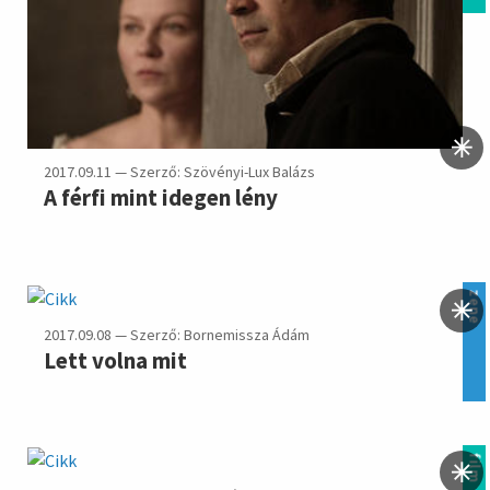
2017.09.11 — Szerző: Szövényi-Lux Balázs
A férfi mint idegen lény
zene
2017.09.08 — Szerző: Bornemissza Ádám
Lett volna mit
film