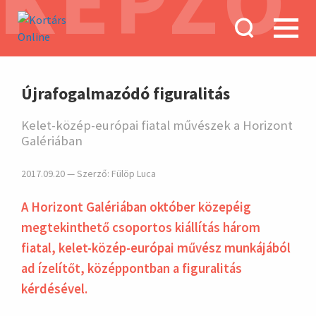
KÉPZŐ
hirdetés
Újrafogalmazódó figuralitás
Kelet-közép-európai fiatal művészek a Horizont
Galériában
2017.09.20 — Szerző:
Fülöp Luca
A Horizont Galériában október közepéig
megtekinthető csoportos kiállítás három
fiatal, kelet-közép-európai művész munkájából
ad ízelítőt, középpontban a figuralitás
kérdésével.