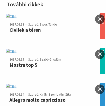
További cikkek
képző
2017.09.18 — Szerző: Sipos Tünde
Civilek a téren
film
2017.09.15 — Szerző: Szabó G. Ádám
Mostra top 5
zene
2017.09.14 — Szerző: Király-Szombathy Zita
Allegro molto capriccioso