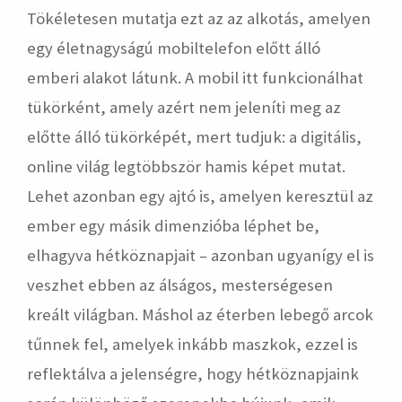
Tökéletesen mutatja ezt az az alkotás, amelyen
egy életnagyságú mobiltelefon előtt álló
emberi alakot látunk. A mobil itt funkcionálhat
tükörként, amely azért nem jeleníti meg az
előtte álló tükörképét, mert tudjuk: a digitális,
online világ legtöbbször hamis képet mutat.
Lehet azonban egy ajtó is, amelyen keresztül az
ember egy másik dimenzióba léphet be,
elhagyva hétköznapjait – azonban ugyanígy el is
veszhet ebben az álságos, mesterségesen
kreált világban. Máshol az éterben lebegő arcok
tűnnek fel, amelyek inkább maszkok, ezzel is
reflektálva a jelenségre, hogy hétköznapjaink