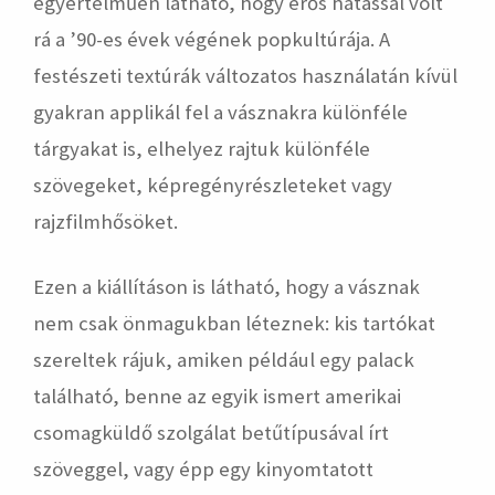
egyértelműen látható, hogy erős hatással volt
rá a ’90-es évek végének popkultúrája. A
festészeti textúrák változatos használatán kívül
gyakran applikál fel a vásznakra különféle
tárgyakat is, elhelyez rajtuk különféle
szövegeket, képregényrészleteket vagy
rajzfilmhősöket.
Ezen a kiállításon is látható, hogy a vásznak
nem csak önmagukban léteznek: kis tartókat
szereltek rájuk, amiken például egy palack
található, benne az egyik ismert amerikai
csomagküldő szolgálat betűtípusával írt
szöveggel, vagy épp egy kinyomtatott