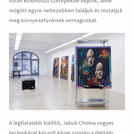
során különböző szerepekbe bújunk, amik
mögött egyre nehezebben találjuk és mutatjuk
meg környezetünknek önmagunkat.
A legfiatalabb kiállító, Jakub Choma vegyes
technikával készült képei szintén a digitális,