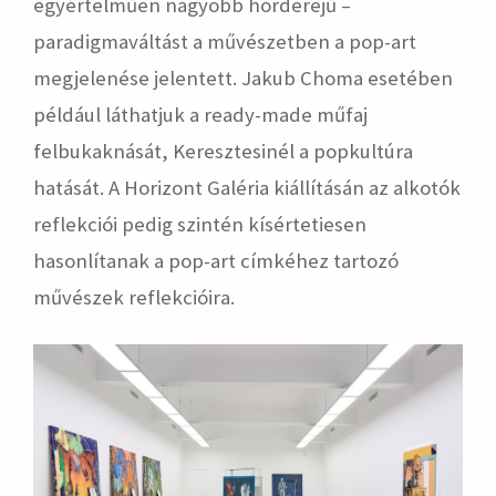
egyértelműen nagyobb horderejű –
paradigmaváltást a művészetben a pop-art
megjelenése jelentett. Jakub Choma esetében
például láthatjuk a ready-made műfaj
felbukaknását, Keresztesinél a popkultúra
hatását. A Horizont Galéria kiállításán az alkotók
reflekciói pedig szintén kísértetiesen
hasonlítanak a pop-art címkéhez tartozó
művészek reflekcióira.