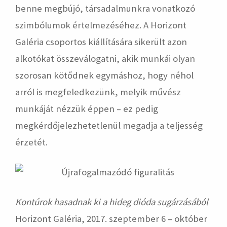
benne megbújó, társadalmunkra vonatkozó
szimbólumok értelmezéséhez. A Horizont
Galéria csoportos kiállítására sikerült azon
alkotókat összeválogatni, akik munkái olyan
szorosan kötődnek egymáshoz, hogy néhol
arról is megfeledkezünk, melyik művész
munkáját nézzük éppen – ez pedig
megkérdőjelezhetetlenül megadja a teljesség
érzetét.
Kontúrok hasadnak ki a hideg dióda sugárzásából
Horizont Galéria, 2017. szeptember 6 – október