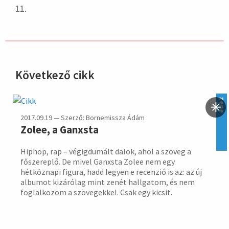
11.
Következő cikk
hirdetés
zene
2017.09.19 — Szerző: Bornemissza Ádám
Zolee, a Ganxsta
Hiphop, rap – végigdumált dalok, ahol a szöveg a
főszereplő. De mivel Ganxsta Zolee nem egy
hétköznapi figura, hadd legyen e recenzió is az: az új
albumot kizárólag mint zenét hallgatom, és nem
foglalkozom a szövegekkel. Csak egy kicsit.