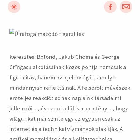
hirdetés
Keresztesi Botond, Jakub Choma és George
Crîngaşu alkotásainak közös pontja nemcsak a
figuralitás, hanem az a jelenség is, amelyre
mindannyian reflektálnak. A felsorolt művészek
erőteljes reakciót adnak napjaink társadalmi
jellemzőire, és ezen belül is arra a tényre, hogy
világunkat már szinte egy az egyben csak az
internet és a technikai vívmányok alakítják. A
grafikai megoldások és a kollázstechnika