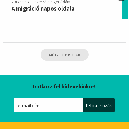
2017.09.07 — Szerző: Csiger Ádám
A migráció napos oldala
MÉG TÖBB CIKK
Iratkozz fel hírlevelünkre!