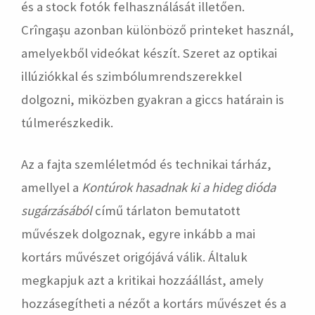
és a stock fotók felhasználását illetően.
Crîngaşu azonban különböző printeket használ,
amelyekből videókat készít. Szeret az optikai
illúziókkal és szimbólumrendszerekkel
dolgozni, miközben gyakran a giccs határain is
túlmerészkedik.
Az a fajta szemléletmód és technikai tárház,
amellyel a
Kontúrok hasadnak ki a hideg dióda
sugárzásából
című tárlaton bemutatott
művészek dolgoznak, egyre inkább a mai
kortárs művészet origójává válik. Általuk
megkapjuk azt a kritikai hozzáállást, amely
hozzásegítheti a nézőt a kortárs művészet és a