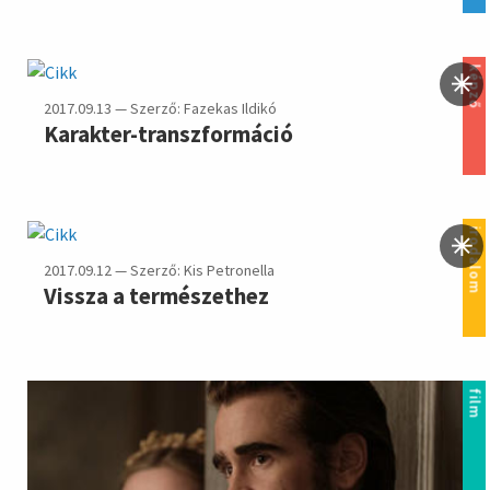
képző
2017.09.13 — Szerző: Fazekas Ildikó
Karakter-transzformáció
irodalom
2017.09.12 — Szerző: Kis Petronella
Vissza a természethez
film