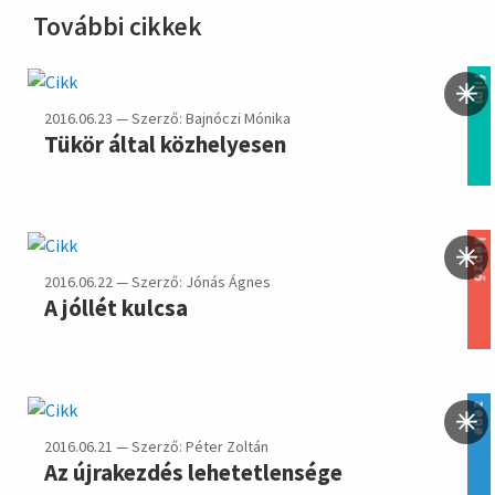
További cikkek
film
2016.06.23 — Szerző: Bajnóczi Mónika
Tükör által közhelyesen
képző
2016.06.22 — Szerző: Jónás Ágnes
A jóllét kulcsa
zene
2016.06.21 — Szerző: Péter Zoltán
Az újrakezdés lehetetlensége