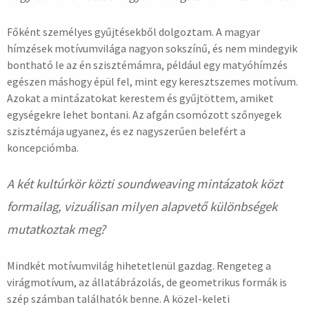
Főként személyes gyűjtésekből dolgoztam. A magyar
hímzések motívumvilága nagyon sokszínű, és nem mindegyik
bontható le az én szisztémámra, például egy matyóhímzés
egészen máshogy épül fel, mint egy keresztszemes motívum.
Azokat a mintázatokat kerestem és gyűjtöttem, amiket
egységekre lehet bontani. Az afgán csomózott szőnyegek
szisztémája ugyanez, és ez nagyszerűen belefért a
koncepciómba.
A két kultúrkör közti soundweaving mintázatok közt
formailag, vizuálisan milyen alapvető különbségek
mutatkoztak meg?
Mindkét motívumvilág hihetetlenül gazdag. Rengeteg a
virágmotívum, az állatábrázolás, de geometrikus formák is
szép számban találhatók benne. A közel-keleti