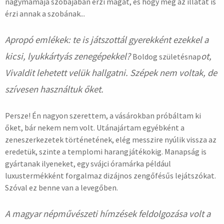
nagymamája szobájában érzi magát, és hogy még az illatát is
érzi annak a szobának...
Apropó emlékek: te is játszottál gyerekként ezekkel a
kicsi, lyukkártyás zenegépekkel?
ot,
Boldog születésnap
Vivaldit lehetett velük hallgatni. Szépek nem voltak, de
szívesen használtuk őket.
Persze! Én nagyon szerettem, a vásárokban próbáltam ki
őket, bár nekem nem volt. Utánajártam egyébként a
zeneszerkezetek történetének, elég messzire nyúlik vissza az
eredetük, szinte a templomi harangjátékokig. Manapság is
gyártanak ilyeneket, egy svájci óramárka például
luxustermékként forgalmaz dizájnos zengőfésűs lejátszókat.
Szóval ez benne van a levegőben.
A magyar népművészeti hímzések feldolgozása volt a