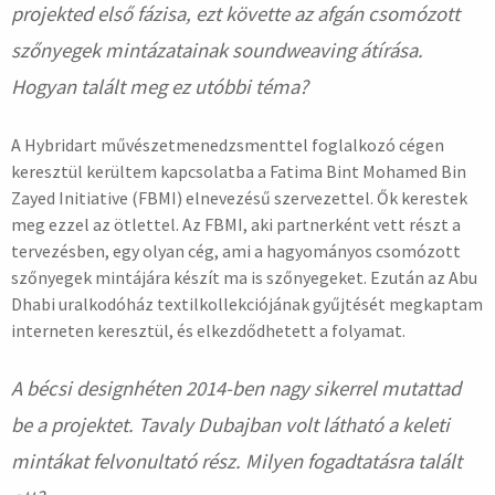
projekted első fázisa, ezt követte az afgán csomózott
szőnyegek mintázatainak soundweaving átírása.
Hogyan talált meg ez utóbbi téma?
A Hybridart művészetmenedzsmenttel foglalkozó cégen
keresztül kerültem kapcsolatba a Fatima Bint Mohamed Bin
Zayed Initiative (FBMI) elnevezésű szervezettel. Ők kerestek
meg ezzel az ötlettel. Az FBMI, aki partnerként vett részt a
tervezésben, egy olyan cég, ami a hagyományos csomózott
szőnyegek mintájára készít ma is szőnyegeket. Ezután az Abu
Dhabi uralkodóház textilkollekciójának gyűjtését megkaptam
interneten keresztül, és elkezdődhetett a folyamat.
A bécsi designhéten 2014-ben nagy sikerrel mutattad
be a projektet. Tavaly Dubajban volt látható a keleti
mintákat felvonultató rész. Milyen fogadtatásra talált