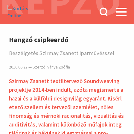
KÉPZŐ
hirdetés
Hangzó csipkeerdő
Beszélgetés Szirmay Zsanett iparművésszel
2016.06.27 — Szerző:
Ványa Zsófia
Szirmay Zsanett textil­ter­vező Sound­weaving
pro­jektje 2014-ben indult, azóta meg­is­merte a
hazai és a kül­földi design­világ egy­aránt. Kísérl­
etező szel­lem és ter­vezői szem­lélet, nőies
finom­ság és mér­nöki racio­nalitás, vizu­ali­tás és
auditi­vitás, vala­mint külön­böző mű­fajok integ­
rálód­nak és békül­nek ki egy­más­sal a pro­