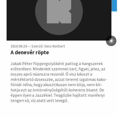
2016.06.24 — Szerző: Vass Norbert
A denevér röpte
Jakab Péter flipper­golyóként pattog a hang­sze­rek
erő­teré­ben. Min­denkit szem­mel tart, figyel, jelez, az
összes apró nüanszra rezo­nál. Ő visz káoszt a
mérték­tartó dzsesszbe, azzal teremt izgal­mas kako­
fóniát néha, hogy akusz­tikusan nem bírja, nem bír­
hatja ezt az öntör­vényű­ségé­től kohe­rens bluest. De
éppen ilyen a Jazzékiel. Tea­gőzbe hají­tott ma­réknyi
tengeri só, víz alatt vett levegő.