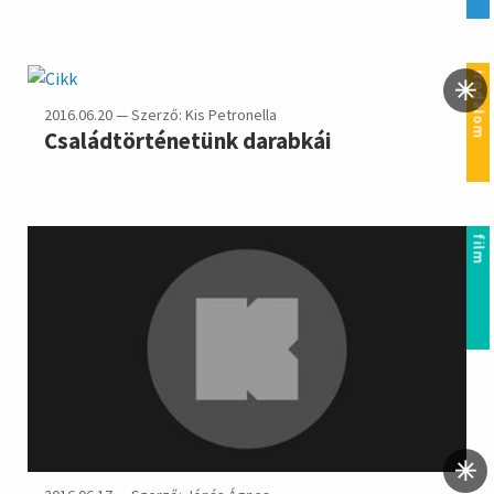
irodalom
2016.06.20 — Szerző: Kis Petronella
Családtörténetünk darabkái
film