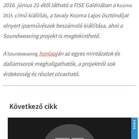
2016. június 21-étől látható a FISE Galériában a
Kozma
című kiállítás, a tavaly Kozma Lajos ösztöndíjat
2015
elnyert iparművészek beszámoló kiállítása, ahol a
Soundweaving projekt is megtekinthető.
A
honlap
ján az egyes mintázatok és
Soundweaving
dallamsorok meghallgathatók, a projektről sok
érdekesség és részlet olvasható.
Következő cikk
hirdetés
zene