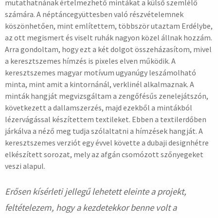
mutathatnának értelmezhető mintákat a külső szemlélő
számára. A néptáncegyüttesben való részvételemnek
köszönhetően, mint említettem, többször utaztam Erdélybe,
az ott megismert és viselt ruhák nagyon közel állnak hozzám.
Arra gondoltam, hogy ezt a két dolgot összeházasítom, mivel
a keresztszemes hímzés is pixeles elven működik. A
keresztszemes magyar motívum ugyanúgy leszámolható
minta, mint amit a kintornánál, verklinél alkalmaznak. A
minták hangját megvizsgáltam a zengőfésűs zenelejátszón,
következett a dallamszerzés, majd ezekből a mintákból
lézervágással készítettem textileket. Ebben a textilerdőben
járkálva a néző meg tudja szólaltatni a hímzések hangját. A
keresztszemes verziót egy évvel követte a dubaji designhétre
elkészített sorozat, mely az afgán csomózott szőnyegeket
veszi alapul.
Erősen kísérleti jellegű lehetett eleinte a projekt,
feltételezem, hogy a kezdetekkor benne volt a