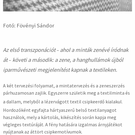
Fotó: Fövényi Sándor
Az első transzponációt
ahol a minták zenévé íródnak
–
át
követi a második: a zene, a hanghullámok újból
–
iparművészeti megjelenítést kapnak a textileken.
A két tervezési folyamat, a mintatervezés és a zeneszerzés
párhuzamosan zajlik. Egyszerre születik meg a textilminta és
a dallam, melyből a lézervágott textil csipkeerdő kialakul.
Hordozóként egyfajta hártyaszerű belső textilanyagot
használok, mely a kártolás, kikészítés során kapja meg
végleges textúráját. A fény hatására izgalmas árnyjátékot
nyújtanak az áttört csipkemotívumok.