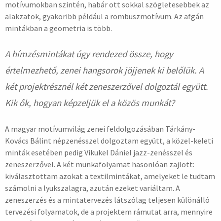
motívumokban szintén, habár ott sokkal szögletesebbek az
alakzatok, gyakoribb például a rombuszmotívum. Az afgán
mintákban a geometria is több.
A hímzésmintákat úgy rendezed össze, hogy
értelmezhető, zenei hangsorok jöjjenek ki belőlük. A
két projektrésznél két zeneszerzővel dolgoztál együtt.
Kik ők, hogyan képzeljük el a közös munkát?
A magyar motívumvilág zenei feldolgozásában Tárkány-
Kovács Bálint népzenésszel dolgoztam együtt, a közel-keleti
minták esetében pedig Vikukel Dániel jazz-zenésszel és
zeneszerzővel. A két munkafolyamat hasonlóan zajlott:
kiválasztottam azokat a textilmintákat, amelyeket le tudtam
számolni a lyukszalagra, azután ezeket variáltam. A
zeneszerzés és a mintatervezés látszólag teljesen különálló
tervezési folyamatok, de a projektem rámutat arra, mennyire