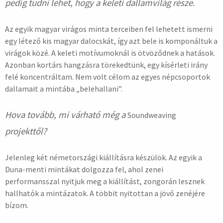
pedig tudni lehet, hogy a keleti dallamvilág része.
Az egyik magyar virágos minta terceiben fel lehetett ismerni
egy létező kis magyar dalocskát, így azt bele is komponáltuk a
virágok közé. A keleti motívumoknál is ötvöződnek a hatások.
Azonban kortárs hangzásra törekedtünk, egy kísérleti irány
felé koncentráltam. Nem volt célom az egyes népcsoportok
dallamait a mintába „belehallani”.
Hova tovább, mi várható még a
Soundweaving
projekttől?
Jelenleg két németországi kiállításra készülök. Az egyik a
Duna-menti mintákat dolgozza fel, ahol zenei
performansszal nyitjuk meg a kiállítást, zongorán lesznek
hallhatók a mintázatok. A többit nyitottan a jövő zenéjére
bízom.