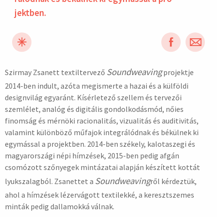
jektben.
Soundweaving
Szirmay Zsanett textiltervező
projektje
hirdetés
2014-ben indult, azóta megismerte a hazai és a külföldi
designvilág egyaránt. Kísérletező szellem és tervezői
szemlélet, analóg és digitális gondolkodásmód, nőies
finomság és mérnöki racionalitás, vizualitás és auditivitás,
valamint különböző műfajok integrálódnak és békülnek ki
egymással a projektben. 2014-ben székely, kalotaszegi és
magyarországi népi hímzések, 2015-ben pedig afgán
csomózott szőnyegek mintázatai alapján készített kottát
Soundweaving
lyukszalagból. Zsanettet a
ről kérdeztük,
ahol a hímzések lézervágott textilekké, a keresztszemes
minták pedig dallamokká válnak.