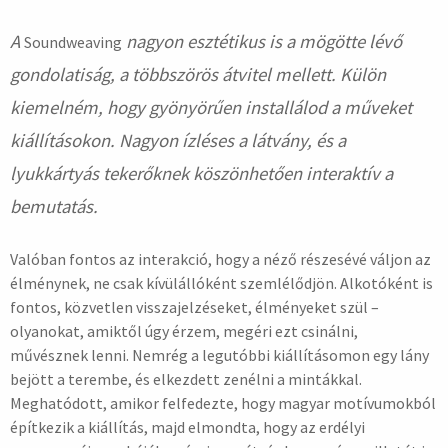
A
nagyon esztétikus is a mögötte lévő
Soundweaving
gondolatiság, a többszörös átvitel mellett. Külön
kiemelném, hogy gyönyörűen installálod a műveket
kiállításokon. Nagyon ízléses a látvány, és a
lyukkártyás tekerőknek köszönhetően interaktív a
bemutatás.
Valóban fontos az interakció, hogy a néző részesévé váljon az
élménynek, ne csak kívülállóként szemlélődjön. Alkotóként is
fontos, közvetlen visszajelzéseket, élményeket szül –
olyanokat, amiktől úgy érzem, megéri ezt csinálni,
művésznek lenni. Nemrég a legutóbbi kiállításomon egy lány
bejött a terembe, és elkezdett zenélni a mintákkal.
Meghatódott, amikor felfedezte, hogy magyar motívumokból
építkezik a kiállítás, majd elmondta, hogy az erdélyi