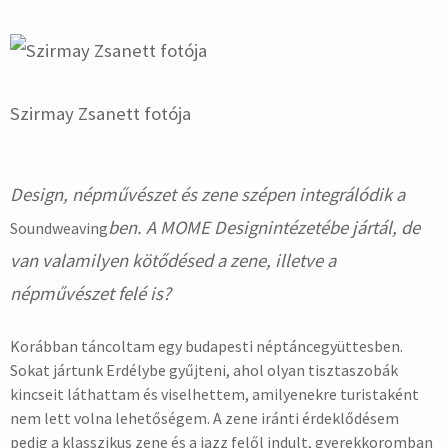
Szirmay Zsanett fotója
Design, népművészet és zene szépen integrálódik a
ben. A MOME Designintézetébe jártál, de
Soundweaving
van valamilyen kötődésed a zene, illetve a
népművészet felé is?
Korábban táncoltam egy budapesti néptáncegyüttesben.
Sokat jártunk Erdélybe gyűjteni, ahol olyan tisztaszobák
kincseit láthattam és viselhettem, amilyenekre turistaként
nem lett volna lehetőségem. A zene iránti érdeklődésem
pedig a klasszikus zene és a jazz felől indult, gyerekkoromban