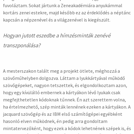
fuvoláztam. Sokat jártunk a Zeneakadémiára anyukámmal
kortárs zenei estekre, majd később ez az érdeklődés a néptánc
kapcsán a népzenével és a világzenével is kiegészült.
Hogyan jutott eszedbe a hímzésminták zenévé
transzponálása?
A mesterszakon talált meg a projekt ötlete, méghozzá a
szövőműhelyben dolgozva. Láttam a lyukkártyával működő
szövőgépeket, nagyon tetszettek, és elgondolkoztam azon,
hogy egy kívülálló embernek a kártyákon lévő lyukak csak
megfejthetetlen kódoknak tűnnek. Én azt szerettem volna,
ha értelmezhető, szép minták lennének ezeken a kártyákon. A
jacquard szövőgép és az IBM első számítógépei egyébként
hasonló elven működnek, én pedig arra gondoltam
mintatervezőként, hogy ezek a kódok lehetnének szépek is, és