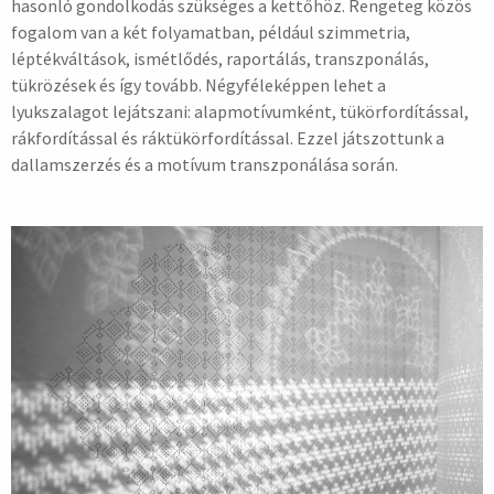
hasonló gondolkodás szükséges a kettőhöz. Rengeteg közös
fogalom van a két folyamatban, például szimmetria,
léptékváltások, ismétlődés, raportálás, transzponálás,
tükrözések és így tovább. Négyféleképpen lehet a
lyukszalagot lejátszani: alapmotívumként, tükörfordítással,
rákfordítással és ráktükörfordítással. Ezzel játszottunk a
dallamszerzés és a motívum transzponálása során.