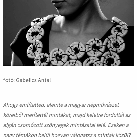
fotó: Gabelics Antal
Ahogy említetted, eleinte a magyar népművészet
köreiből merítettél mintákat, majd keletre fordultál az
afgán csomózott szőnyegek mintázatai felé. Ezeken a
nagy témákon belül hogyan válogatsz a minták közül?