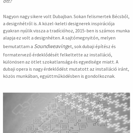
ott?
Nagyon nagy sikere volt Dubajban. Sokan felismertek Bécsből,
a designhétről is. A közel-keleti designerek inspirációja
gyakran nyúlik vissza a tradícióhoz, 2015-ben is számos munka
alapja ez volt a designhéten. A sajtómegnyitón, melyen
Soundweaving
bemutattam a
et, sok dubaji építész és
formatervező érdeklődését felkeltette az installáció,
különösen az ötlet szokatlansága és egyedisége miatt. A
dubaji opera is nagy érdeklődést mutatott az installáció iránt,
közös munkában, együttműködésben is gondolkoznak.