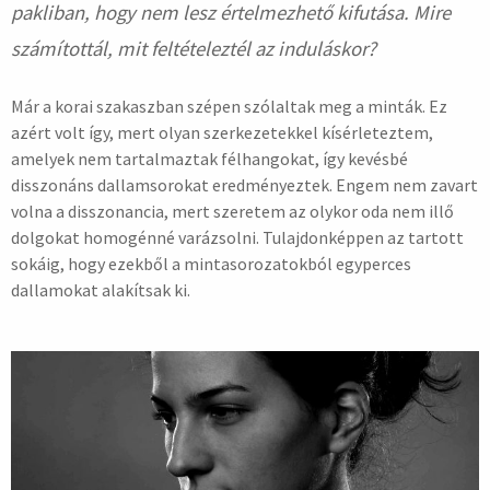
pakliban, hogy nem lesz értelmezhető kifutása. Mire
számítottál, mit feltételeztél az induláskor?
Már a korai szakaszban szépen szólaltak meg a minták. Ez
azért volt így, mert olyan szerkezetekkel kísérleteztem,
amelyek nem tartalmaztak félhangokat, így kevésbé
disszonáns dallamsorokat eredményeztek. Engem nem zavart
volna a disszonancia, mert szeretem az olykor oda nem illő
dolgokat homogénné varázsolni. Tulajdonképpen az tartott
sokáig, hogy ezekből a mintasorozatokból egyperces
dallamokat alakítsak ki.