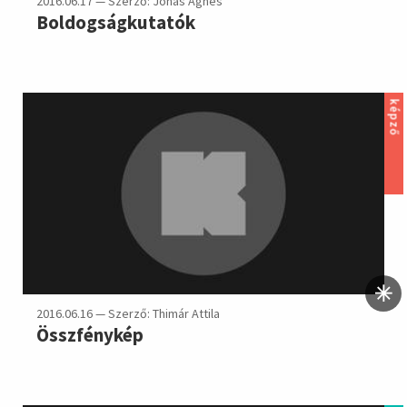
2016.06.17 — Szerző: Jónás Ágnes
Boldogságkutatók
képző
2016.06.16 — Szerző: Thimár Attila
Összfénykép