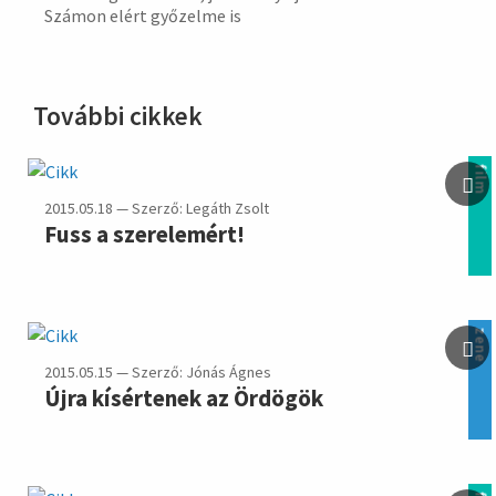
Számon elért győ­zelme is
További cikkek
film
2015.05.18 — Szerző: Legáth Zsolt
Fuss a szerelemért!
zene
2015.05.15 — Szerző: Jónás Ágnes
Újra kísértenek az Ördögök