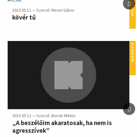
irodalom
2015.05.12 — Szerző: Mezei Gábor
kövér tű
irodalom
2015.05.12 — Szerző: Borsik Miklós
„A beszélőim akaratosak, ha nem is
agresszívek”