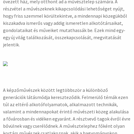
övezett ház, mely otthont ad a művésztelep számára. A
részvétel a művészeknek kikapcsolódási lehetőséget nyújt,
hogy friss szemmel körültekintve, a mindennapi közegükből
kiszakadva ismerős vagy addig ismeretlen alkotótársaikat,
gondolataikat és műveiket mutathassák be. Ezek mind egy-
egy új világ találkozását, összekapcsolását, megvitatását
jelentik.
A képzőművészek között legtöbbször a különböző
generációk látásmódja kereszteződik. Felmerülő témák ezen
túl az eltérő alkotófolyamatok, alkalmazott technikák,
valamint a mindennapokat érintő művészeti közeg alakulása
a fővárosban és vidéken egyaránt. A résztvevő tagok évről évre
bővülnek vagy cserélődnek. A művésztelephez főként olyan
kortárs művészek csatlakoznak, akik a hagyományokon