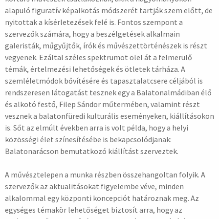
alapuló figuratív képalkotás módszerét tartják szem előtt, de
nyitottak a kísérletezések felé is. Fontos szempont a
szervezők számára, hogy a beszélgetések alkalmain
galeristák, műgyűjtők, írók és művészettörténészek is részt
vegyenek. Ezáltal széles spektrumot ölel át a felmerülő
témák, értelmezési lehetőségek és ötletek tárháza. A
szemléletmódok bővítésére és tapasztalatcsere céljából is
rendszeresen látogatást tesznek egy a Balatonalmádiban élő
és alkotó festő, Filep Sándor műtermében, valamint részt
vesznek a balatonfüredi kulturális eseményeken, kiállításokon
is. Sőt az elmúlt években arra is volt példa, hogy a helyi
közösségi élet színesítésébe is bekapcsolódjanak:
Balatonarácson bemutatkozó kiállítást szerveztek.
A művésztelepen a munka részben összehangoltan folyik. A
szervezők az aktualitásokat figyelembe véve, minden
alkalommal egy központi koncepciót határoznak meg. Az
egységes témakör lehetőséget biztosít arra, hogy az