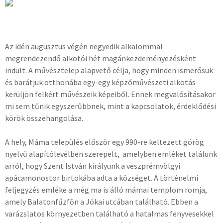
Az idén augusztus végén negyedik alkalommal
megrendezendő alkotói hét magánkezdeményezésként
indult. A művésztelep alapvető célja, hogy minden ismerősük
és barátjuk otthonába egy-egy képzőművészeti alkotás
kerüljön felkért művészeik képeiből. Ennek megvalósításakor
mi sem tűnik egyszerűbbnek, mint a kapcsolatok, érdeklődési
körök összehangolása.
A hely, Máma település először egy 990-re keltezett görög
nyelvű alapítólevélben szerepelt, amelyben emléket találunk
arról, hogy Szent István királyunk a veszprémvölgyi
apácamonostor birtokába adta a községet. A történelmi
feljegyzés emléke a még ma is álló mámai templom romja,
amely Balatonfűzfőn a Jókai utcában található. Ebben a
varázslatos környezetben található a hatalmas fenyvesekkel