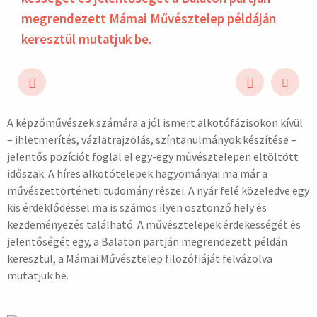
megren­dezett Mámai Művész­telep pél­dáján
ke­resz­tül mu­tatjuk be.
A képzőművészek számára a jól ismert alkotófázisokon kívül
hirdetés
– ihletmerítés, vázlatrajzolás, színtanulmányok készítése –
jelentős pozíciót foglal el egy-egy művésztelepen eltöltött
időszak. A híres alkotótelepek hagyományai ma már a
művészettörténeti tudomány részei. A nyár felé közeledve egy
kis érdeklődéssel ma is számos ilyen ösztönző hely és
kezdeményezés található. A művésztelepek érdekességét és
jelentőségét egy, a Balaton partján megrendezett példán
keresztül, a Mámai Művésztelep filozófiáját felvázolva
mutatjuk be.