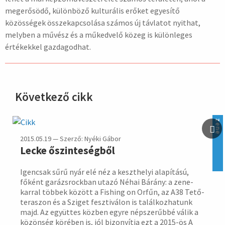
megerősödő, különböző kulturális erőket egyesítő
közösségek összekapcsolása számos új távlatot nyithat,
melyben a művész és a műkedvelő közeg is különleges
értékekkel gazdagodhat.
Következő cikk
hirdetés
zene
2015.05.19 — Szerző: Nyéki Gábor
Lecke őszinteségből
Igencsak sűrű nyár elé néz a keszt­helyi alapítású,
főként garázs­rockban utazó Néhai Bárány: a zene­
karral többek között a Fishing on Orfűn, az A38 Tető­
tera­szon és a Sziget feszti­válon is talál­koz­hatunk
majd. Az együt­tes közben egyre népsze­rűbbé válik a
közön­ség köré­ben is, jól bizo­nyítja ezt a 2015-ös A