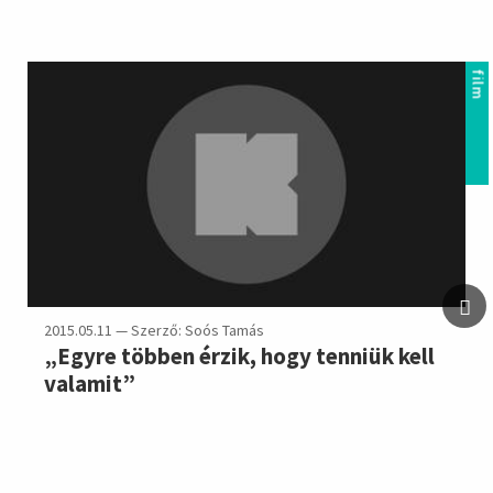
film
2015.05.11 — Szerző: Soós Tamás
„Egyre többen érzik, hogy tenniük kell
valamit”