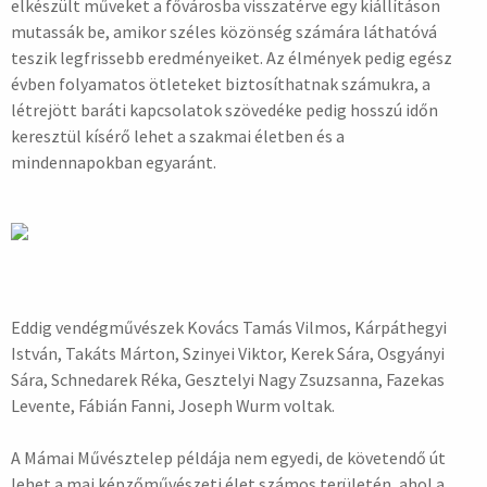
elkészült műveket a fővárosba visszatérve egy kiállításon
mutassák be, amikor széles közönség számára láthatóvá
teszik legfrissebb eredményeiket. Az élmények pedig egész
évben folyamatos ötleteket biztosíthatnak számukra, a
létrejött baráti kapcsolatok szövedéke pedig hosszú időn
keresztül kísérő lehet a szakmai életben és a
mindennapokban egyaránt.
Eddig vendégművészek Kovács Tamás Vilmos, Kárpáthegyi
István, Takáts Márton, Szinyei Viktor, Kerek Sára, Osgyányi
Sára, Schnedarek Réka, Gesztelyi Nagy Zsuzsanna, Fazekas
Levente, Fábián Fanni, Joseph Wurm voltak.
A Mámai Művésztelep példája nem egyedi, de követendő út
lehet a mai képzőművészeti élet számos területén, ahol a