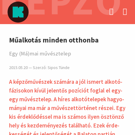
KÉPZŐ
hirdetés
Műalkotás minden otthonba
Egy (Má)mai művésztelep
2015.05.20 — Szerző:
Sipos Tünde
A képzőművészek számára a jól ismert alko­tó­
fázi­sokon kívül jelen­tős pozí­ciót fog­lal el egy-
egy művész­telep. A híres alkotó­telepek hagyo­
mányai ma már a művé­szettör­ténet részei. Egy
kis érdek­lődés­sel ma is szá­mos ilyen ösz­tönző
hely és kezde­ménye­zés talál­ható. Ezek érde­
kessé­gét és jelen­tőségét a Bala­ton partján