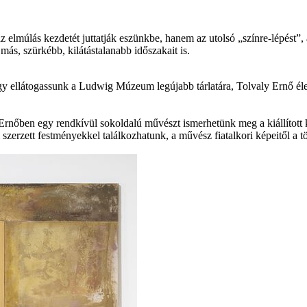
 elmúlás kez­detét jut­tatják eszünkbe, hanem az utolsó „színre-lépést”, 
ás, szürkébb, kilátás­tala­nabb idő­szakait is.
gy ellátogassunk a Ludwig Múzeum legújabb tárlatára, Tolvaly Ernő él
ly Ernőben egy rendkívül sokoldalú művészt ismerhetünk meg a kiállított
zerzett festményekkel találkozhatunk, a művész fiatalkori képeitől a t