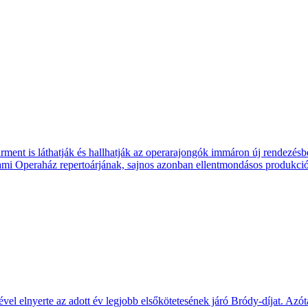
ment is lát­hatják és hall­hatják az opera­rajon­gók immáron új rende­zé
i Opera­ház reper­toár­jának, sajnos azon­ban ellent­mon­dásos pro­dukció
 elnyerte az adott év legjobb első­köte­tesé­nek járó Bródy-díjat. Azóta 