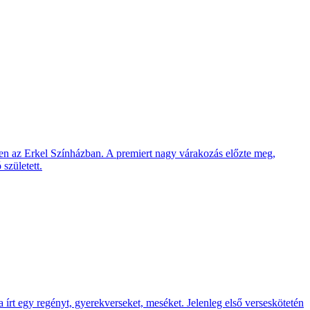
sben az Erkel Szín­házban. A premiert nagy vára­kozás előzte meg,
 született.
írt egy regényt, gyerek­verseket, meséket. Jelen­leg első verses­kötetén