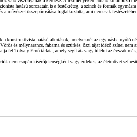
hoz való viszonyának a kérdése. A festményeken látható különböző mére
onista hatású sorozatain is a festékréteg, a színek és formák egymásra r
t és a művészet összepárosítása foglalkoztatta, ami nemcsak festészeté
ják a konstruktivista hatású alkotások, amelyeknél az egymásba nyúló n
rös és mélynarancs, fabarna és szürkés, őszi tájat idéző színei nem az
tja fel Tolvaly Ernő tárlata, amely segít át- vagy túlélni az évszak más,
lációk nem csupán kísérőjelenségként vagy érdekes, az életművet színes