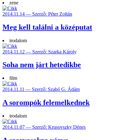
zene
2014.11.14 — Szerző: Péter Zoltán
Meg kell találni a középutat
irodalom
2014.11.12 — Szerző: Szarka Károly
Soha nem járt hetedikbe
film
2014.11.11 — Szerző: Szabó G. Ádám
A sorompók felemelkednek
irodalom
2014.11.07 — Szerző: Krusovszky Dénes