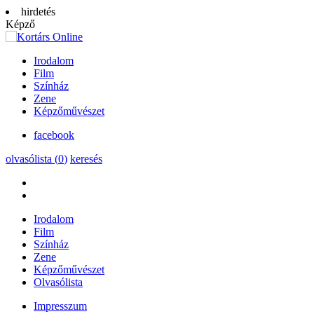
hirdetés
Képző
Irodalom
Film
Színház
Zene
Képzőművészet
facebook
olvasólista (
0
)
keresés
Irodalom
Film
Színház
Zene
Képzőművészet
Olvasólista
Impresszum