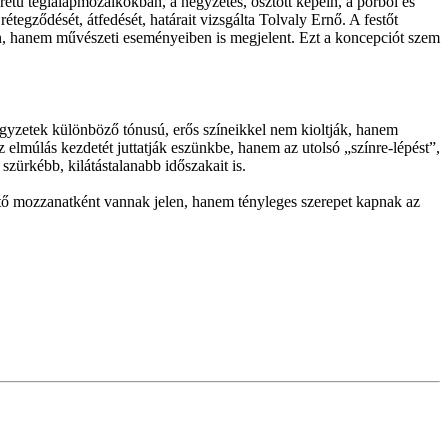
tű téglalapmozaikokban, a négyzetes, osztott képein, a porból és
étegződését, átfedését, határait vizsgálta Tolvaly Ernő. A festőt
ben, hanem művészeti eseményeiben is megjelent. Ezt a koncepciót szem
égyzetek különböző tónusú, erős színeikkel nem kioltják, hanem
 elmúlás kezdetét juttatják eszünkbe, hanem az utolsó „színre-lépést”,
 szürkébb, kilátástalanabb időszakait is.
ítő mozzanatként vannak jelen, hanem tényleges szerepet kapnak az