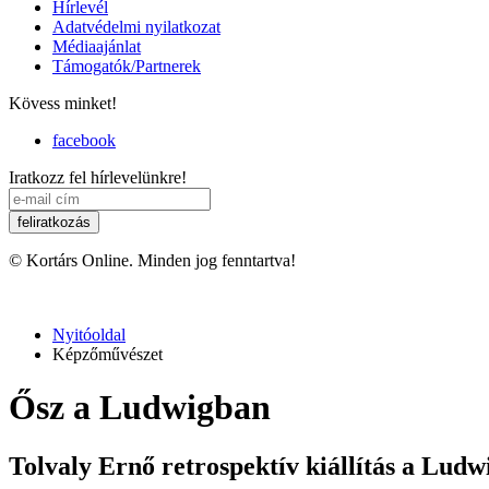
Hírlevél
Adatvédelmi nyilatkozat
Médiaajánlat
Támogatók/Partnerek
Kövess minket!
facebook
Iratkozz fel hírlevelünkre!
© Kortárs Online. Minden jog fenntartva!
Nyitóoldal
Képzőművészet
Ősz a Ludwigban
Tolvaly Ernő retrospektív kiállítás a Lu