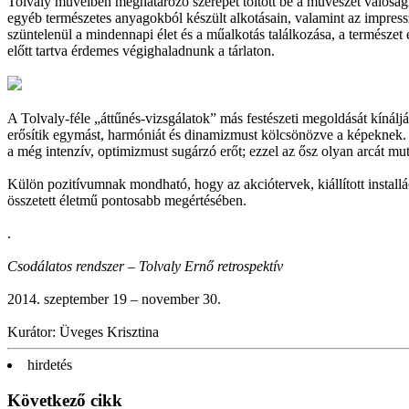
Tolvaly műveiben meghatározó szerepet töltött be a művészet valóság
egyéb természetes anyagokból készült alkotásain, valamint az impresszi
szüntelenül a mindennapi élet és a műalkotás találkozása, a természe
előtt tartva érdemes végighaladnunk a tárlaton.
A Tolvaly-féle „áttűnés-vizsgálatok” más festészeti megoldását kínál
erősítik egymást, harmóniát és dinamizmust kölcsönözve a képeknek. Vö
a még intenzív, optimizmust sugárzó erőt; ezzel az ősz olyan arcát muta
Külön pozitívumnak mondható, hogy az akciótervek, kiállított instal
összetett életmű pontosabb megértésében.
.
Csodálatos rendszer – Tolvaly Ernő retrospektív
2014. szeptember 19 – november 30.
Kurátor: Üveges Krisztina
hirdetés
Következő cikk