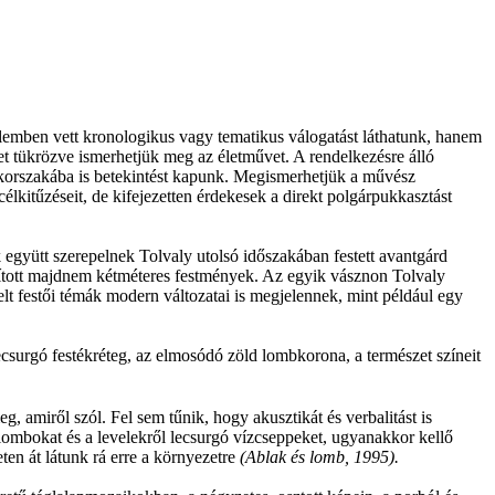
elemben vett kronologikus vagy tematikus válogatást láthatunk, hanem
éget tükrözve ismerhetjük meg az életművet. A rendelkezésre álló
 korszakába is betekintést kapunk. Megismerhetjük a művész
élkitűzéseit, de kifejezetten érdekesek a direkt polgárpukkasztást
k együtt szerepelnek Tolvaly utolsó időszakában festett avantgárd
llított majdnem kétméteres festmények. Az egyik vásznon Tolvaly
velt festői témák modern változatai is megjelennek, mint például egy
lecsurgó festékréteg, az elmosódó zöld lombkorona, a természet színeit
, amiről szól. Fel sem tűnik, hogy akusztikát és verbalitást is
a lombokat és a levelekről lecsurgó vízcseppeket, ugyanakkor kellő
ten át látunk rá erre a környezetre
(Ablak é
s lomb, 1995)
.