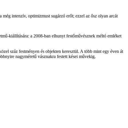
a még inten­zív, opti­mizmust sugárzó erőt; ezzel az ősz olyan arcát
etmű-kiállítására: a 2008-ban elhunyt festőművésznek méltó emléket
 közel száz festményen és objekten keresztül. A több mint egy éven át
öbbnyire nagyméretű vásznakra festett kései művekig.