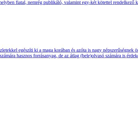
lyben fiatal, nemrég publi­káló, vala­mint egy-két kötet­tel rendel­kező k
tekkel egé­szíti ki a maga korá­ban és azóta is nagy nép­szerű­ség­nek ör
szá­mára hasz­nos forrás­anyag, de az átlag (bele)ol­vasó szá­mára is érde­k