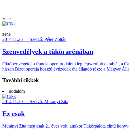
zene
zene
2014.11.25 — Szerző: Péter Zoltán
Szenvedélyek a tükörarénában
Október végétől a francia opera­irodalom legnép­szerűbb darabját, a Car
hiszen Bizet ope­rája hosszú évti­zedek óta állandó része a Magyar Állam
További cikkek
irodalom
2014.11.20 — Szerző: Murányi Zita
Ez csak
Murányi Zita még csak 21 éves volt, amikor Tükör­palota című köny­vével