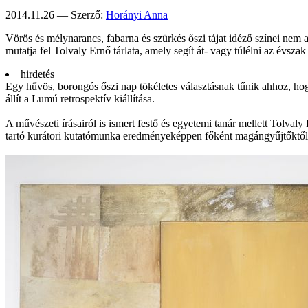
2014.11.26 — Szerző:
Horányi Anna
Vörös és mélynarancs, fabarna és szürkés őszi tájat idéző színei nem az
mutatja fel Tolvaly Ernő tárlata, amely segít át- vagy túlélni az évszak m
hirdetés
Egy hűvös, borongós őszi nap tökéletes választásnak tűnik ahhoz, ho
állít a Lumú retrospektív kiállítása.
A művészeti írásairól is ismert festő és egyetemi tanár mellett Tolva
tartó kurátori kutatómunka eredményeképpen főként magángyűjtőktől s