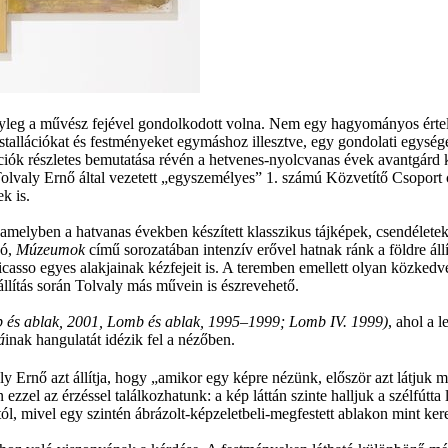
r tényleg a művész fejével gondolkodott volna. Nem egy hagyományos ért
, installációkat és festményeket egymáshoz illesztve, egy gondolati egys
kciók részletes bemutatása révén a hetvenes-nyolcvanas évek avantgárd
Tolvaly Ernő által vezetett „egyszemélyes” 1. számú Közvetítő Csoport c
k is.
, amelyben a hatvanas években készített klasszikus tájképek, csendélete
só,
Mú
zeumok
című sorozatában intenzív erővel hatnak ránk a földre á
Picasso egyes alakjainak kézfejeit is. A teremben emellett olyan közked
állítás során Tolvaly más művein is észrevehető.
 é
s ablak, 2001, Lomb
é
s ablak, 1995–1999; Lomb IV. 1999)
, ahol a 
á
inak hangulatát idézik fel a nézőben.
 Ernő azt állítja, hogy „amikor egy képre nézünk, először azt látjuk meg
ezzel az érzéssel találkozhatunk: a kép láttán szinte halljuk a szélfútt
tól, mivel egy szintén ábrázolt-képzeletbeli-megfestett ablakon mint kere