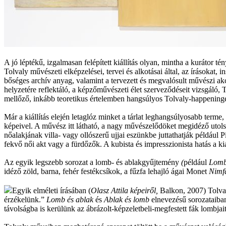
A jó léptékű, izgalmasan felépített kiállítás olyan, mintha a kuráto
Tolvaly művészeti elképzelései, tervei és alkotásai által, az írásokat
bőséges archív anyag, valamint a tervezett és megvalósult művészi a
helyzetére reflektáló, a képzőművészeti élet szerveződéseit vizsgáló, 
mellőző, inkább teoretikus értelemben hangsúlyos Tolvaly-happeninge
Már a kiállítás elején letaglóz minket a tárlat leghangsúlyosabb terme
képeivel. A művész itt látható, a nagy művészelődöket megidéző utol
nőalakjának villa- vagy ollószerű ujjai eszünkbe juttathatják például 
fekvő női akt vagy a fürdőzők. A kubista és impresszionista hatás a ki
Az egyik legszebb sorozat a lomb- és ablakgyűjtemény
(
például
Lomb
idéző zöld, barna, fehér festékcsíkok, a fűzfa lehajló ágai Monet
Nimf
Egyik elméleti írásában (
Olasz Attila ké
peir
ől
,
Balkon, 2007) Tolvaly
érzékelünk.”
Lomb é
s ablak
és
Ablak é
s lomb
elnevezésű sorozataiban 
távolságba is kerülünk az ábrázolt-képzeletbeli-megfestett fák lombjai