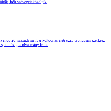
öltők, írók szöve­geit közöljük.
ven­dő 20. századi magyar költő­óriás élet­rajzát. Gondo­san szer­kesz­
es, tanul­ságos olvas­mány lehet.