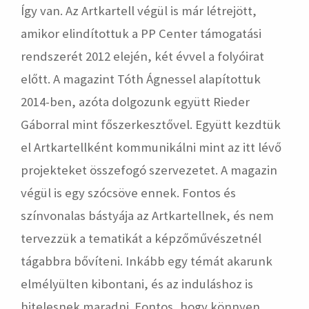
Így van. Az Artkartell végül is már létrejött,
amikor elindítottuk a PP Center támogatási
rendszerét 2012 elején, két évvel a folyóirat
előtt. A magazint Tóth Ágnessel alapítottuk
2014-ben, azóta dolgozunk együtt Rieder
Gáborral mint főszerkesztővel. Együtt kezdtük
el Artkartellként kommunikálni mint az itt lévő
projekteket összefogó szervezetet. A magazin
végül is egy szócsöve ennek. Fontos és
színvonalas bástyája az Artkartellnek, és nem
tervezzük a tematikát a képzőművészetnél
tágabbra bővíteni. Inkább egy témát akarunk
elmélyülten kibontani, és az induláshoz is
hitelesnek maradni. Fontos, hogy könnyen