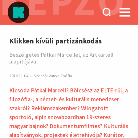
KÉPZŐ
hirdetés
Klikken kívüli partizánkodás
Beszélgetés Pátkai Marcellel, az Artkartell
alapítójával
2016.11.04 — Szerző:
Ványa Zsófia
Kicsoda Pátkai Marcell? Bölcsész az ELTE-ről, a
filozófia-, a német- és kulturális menedzser
szakról? Reklámszakember? Válogatott
sportoló, alpin snowboardban 19-szeres
magyar bajnok? Dokumentumfilmes? Kulturális
alapítványok, projektek életrehívója? Kurátor,