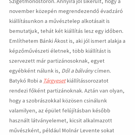
Szigetmonostoron. Annyira jól sikerült, hogy a
november közepén megrendezendő évadzáró
kiállításunkon a művésztelep alkotásait is
bemutatjuk, tehát két kiállítás lesz egy időben.
Említhetem Bánki Ákost is, aki jól ismert alakja a
képzőművészeti életnek, több kiállítást is
szervezett már partizánosoknak, egyet
egyébként nálunk is,
Dől a bálvány
címen.
Batykó Robi a
Tárgyeset
kiállítássorozatot
rendezi főként partizánoknak. Aztán van olyan,
hogy a szobrászokkal közösen csinálunk
valamilyen, az épület felújításban később
használt látványelemet, kicsit alkalmazott
művészként, például Molnár Levente sokat