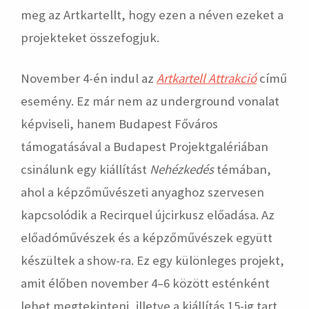
meg az Artkartellt, hogy ezen a néven ezeket a
projekteket összefogjuk.
November 4-én indul az
Artkartell Attrakció
című
esemény. Ez már nem az underground vonalat
képviseli, hanem Budapest Főváros
támogatásával a Budapest Projektgalériában
csinálunk egy kiállítást
Nehézkedés
témában,
ahol a képzőművészeti anyaghoz szervesen
kapcsolódik a Recirquel újcirkusz előadása. Az
előadóművészek és a képzőművészek együtt
készültek a show-ra. Ez egy különleges projekt,
amit élőben november 4–6 között esténként
lehet megtekinteni, illetve a kiállítás 15-ig tart