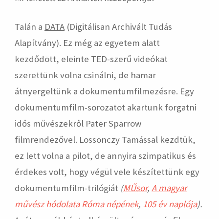
Talán a
DATA
(Digitálisan Archivált Tudás
Alapítvány). Ez még az egyetem alatt
kezdődött, eleinte TED-szerű videókat
szerettünk volna csinálni, de hamar
átnyergeltünk a dokumentumfilmezésre. Egy
dokumentumfilm-sorozatot akartunk forgatni
idős művészekről Pater Sparrow
filmrendezővel. Lossonczy Tamással kezdtük,
ez lett volna a pilot, de annyira szimpatikus és
érdekes volt, hogy végül vele készítettünk egy
dokumentumfilm-trilógiát
(
MŰsor
,
A magyar
művész hódolata Róma népének
,
105 év naplója
).