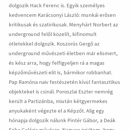
dolgozik Hack Ferenc is. Egyik személyes
kedvencem Karácsonyi László: munkái erősen
kritikusak és szatirikusak. Menyhárt Norbert az
underground felől közelít, kifinomult
ötletekkel dolgozik. Koszorús Gergő az
underground művészeti életben már elismert,
és kész arra, hogy felfigyeljen rá a magas
képzőművészeti elit is, bármikor robbanhat.
Pap Ramóna naiv festészetén kívül fantasztikus
objekteket is csinál. Poroszlai Eszter nemrég
került a Partizánba, miután kétgyermekes
anyukaként végezte el a Képzőt. Alig egy
hónapja dolgozik nálunk Pintér Gábor, a Deák
Erika Galéria művésze. Nagyon örültem, hogy