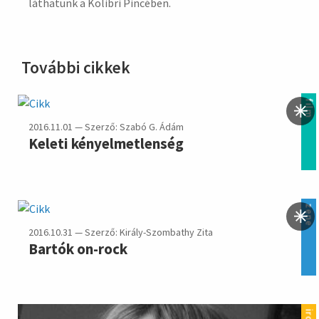
láthatunk a Kolibri Pincében.
További cikkek
film
2016.11.01 — Szerző: Szabó G. Ádám
Keleti kényelmetlenség
zene
2016.10.31 — Szerző: Király-Szombathy Zita
Bartók on-rock