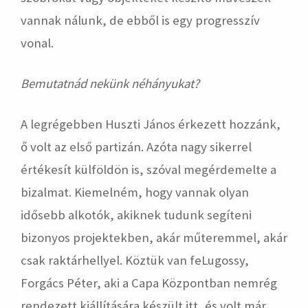
vannak nálunk, de ebből is egy progresszív
vonal.
Bemutatnád nekünk néhányukat?
A legrégebben Huszti János érkezett hozzánk,
ő volt az első partizán. Azóta nagy sikerrel
értékesít külföldön is, szóval megérdemelte a
bizalmat. Kiemelném, hogy vannak olyan
idősebb alkotók, akiknek tudunk segíteni
bizonyos projektekben, akár műteremmel, akár
csak raktárhellyel. Köztük van feLugossy,
Forgács Péter, aki a Capa Központban nemrég
rendezett
kiállítás
ára készült itt, és volt már