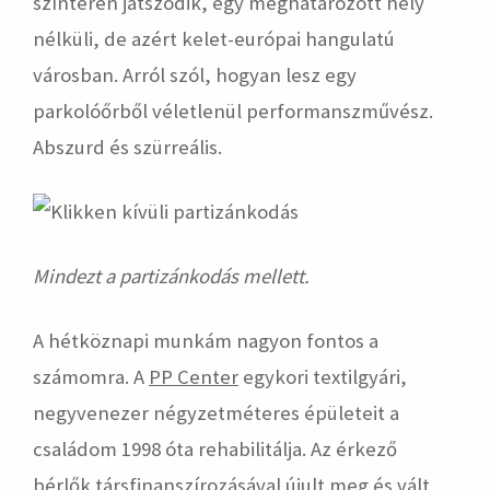
színtéren játszódik, egy meghatározott hely
nélküli, de azért kelet-európai hangulatú
városban. Arról szól, hogyan lesz egy
parkolóőrből véletlenül performanszművész.
Abszurd és szürreális.
Mindezt a partizánkodás mellett.
A hétköznapi munkám nagyon fontos a
számomra. A
PP Center
egykori textilgyári,
negyvenezer négyzetméteres épületeit a
családom 1998 óta rehabilitálja. Az érkező
bérlők társfinanszírozásával újult meg és vált