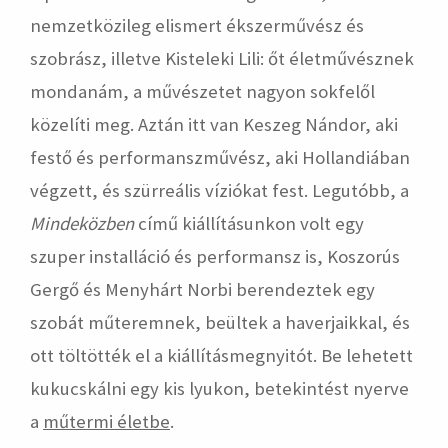
nemzetközileg elismert ékszerművész és
szobrász, illetve Kisteleki Lili: őt életművésznek
mondanám, a művészetet nagyon sokfelől
közelíti meg. Aztán itt van Keszeg Nándor, aki
festő és performanszművész, aki Hollandiában
végzett, és szürreális víziókat fest. Legutóbb, a
Mindeközben
című kiállításunkon volt egy
szuper installáció és performansz is, Koszorús
Gergő és Menyhárt Norbi berendeztek egy
szobát műteremnek, beültek a haverjaikkal, és
ott töltötték el a kiállításmegnyitót. Be lehetett
kukucskálni egy kis lyukon, betekintést nyerve
a
műtermi életbe
.