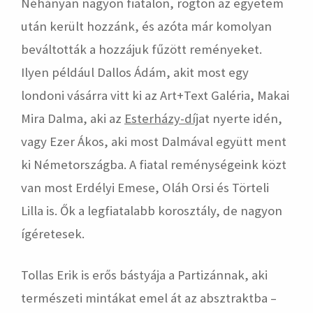
Néhányan nagyon fiatalon, rögtön az egyetem
után került hozzánk, és azóta már komolyan
beváltották a hozzájuk fűzött reményeket.
Ilyen például Dallos Ádám, akit most egy
londoni vásárra vitt ki az Art+Text Galéria, Makai
Mira Dalma, aki az
Esterházy-díj
at nyerte idén,
vagy Ezer Ákos, aki most Dalmával együtt ment
ki Németországba. A fiatal reménységeink közt
van most Erdélyi Emese, Oláh Orsi és Törteli
Lilla is. Ők a legfiatalabb korosztály, de nagyon
ígéretesek.
Tollas Erik is erős bástyája a Partizánnak, aki
természeti mintákat emel át az absztraktba –