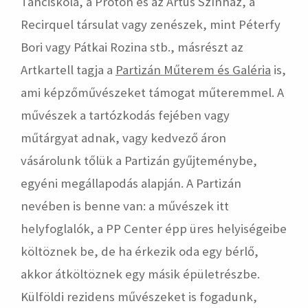
Tánciskola, a Proton és az Artus Színház, a
Recirquel társulat vagy zenészek, mint Péterfy
Bori vagy Pátkai Rozina stb., másrészt az
Artkartell tagja a
Partizán Műterem és Galéria
is,
ami képzőművészeket támogat műteremmel. A
művészek a tartózkodás fejében vagy
műtárgyat adnak, vagy kedvező áron
vásárolunk tőlük a Partizán gyűjteménybe,
egyéni megállapodás alapján. A Partizán
nevében is benne van: a művészek itt
helyfoglalók, a PP Center épp üres helyiségeibe
költöznek be, de ha érkezik oda egy bérlő,
akkor átköltöznek egy másik épületrészbe.
Külföldi rezidens művészeket is fogadunk,