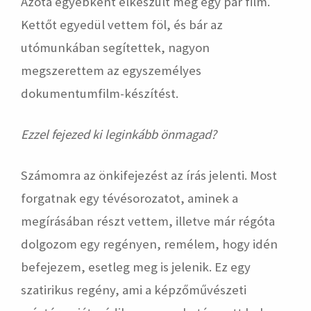
Azóta egyébként elkészült még egy pár film.
Kettőt egyedül vettem föl, és bár az
utómunkában segítettek, nagyon
megszerettem az egyszemélyes
dokumentumfilm-készítést.
Ezzel fejezed ki leginkább önmagad?
Számomra az önkifejezést az írás jelenti. Most
forgatnak egy tévésorozatot, aminek a
megírásában részt vettem, illetve már régóta
dolgozom egy regényen, remélem, hogy idén
befejezem, esetleg meg is jelenik. Ez egy
szatirikus regény, ami a képzőművészeti