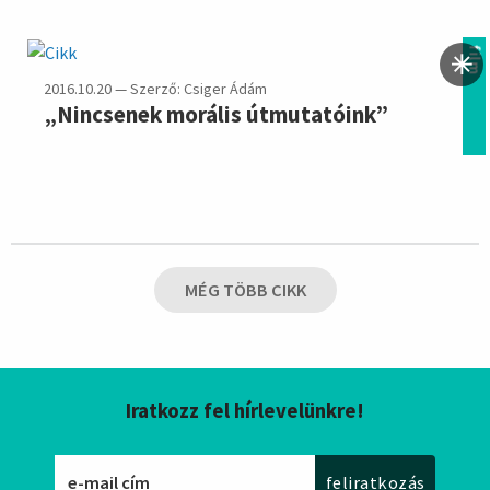
film
2016.10.20 — Szerző: Csiger Ádám
„Nincsenek morális útmutatóink”
MÉG TÖBB CIKK
Iratkozz fel hírlevelünkre!