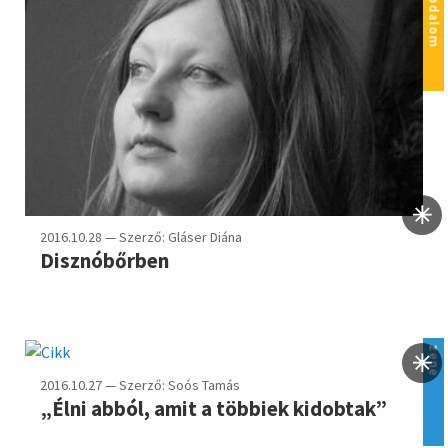
irodalom
2016.10.28 — Szerző: Gláser Diána
Disznóbőrben
zene
2016.10.27 — Szerző: Soós Tamás
„Élni abból, amit a többiek kidobtak”