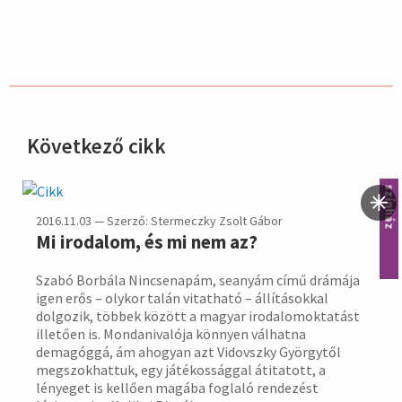
Következő cikk
hirdetés
színház
2016.11.03 — Szerző: Stermeczky Zsolt Gábor
Mi irodalom, és mi nem az?
Szabó Borbála Nincsenapám, seanyám című drámája
igen erős – olykor talán vitatható – állításokkal
dolgozik, többek között a magyar irodalomoktatást
illetően is. Mondanivalója könnyen válhatna
demagóggá, ám ahogyan azt Vidovszky Györgytől
megszokhattuk, egy játékossággal átitatott, a
lényeget is kellően magába foglaló rendezést