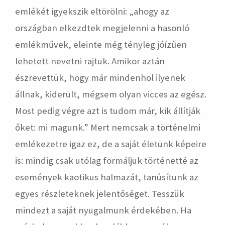
emlékét igyekszik eltörölni: „ahogy az
országban elkezdtek megjelenni a hasonló
emlékművek, eleinte még tényleg jóízűen
lehetett nevetni rajtuk. Amikor aztán
észrevettük, hogy már mindenhol ilyenek
állnak, kiderült, mégsem olyan vicces az egész.
Most pedig végre azt is tudom már, kik állítják
őket: mi magunk.” Mert nemcsak a történelmi
emlékezetre igaz ez, de a saját életünk képeire
is: mindig csak utólag formáljuk történetté az
események kaotikus halmazát, tanúsítunk az
egyes részleteknek jelentőséget. Tesszük
mindezt a saját nyugalmunk érdekében. Ha