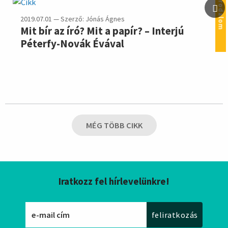
irodalom
2019.07.01 — Szerző: Jónás Ágnes
Mit bír az író? Mit a papír? – Interjú
Péterfy-Novák Évával
MÉG TÖBB CIKK
Iratkozz fel hírlevelünkre!