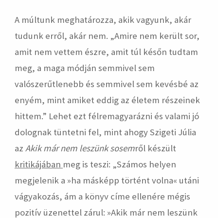
A múltunk meghatározza, akik vagyunk, akár
tudunk erről, akár nem. „Amire nem került sor,
amit nem vettem észre, amit túl későn tudtam
meg, a maga módján semmivel sem
valószerűtlenebb és semmivel sem kevésbé az
enyém, mint amiket eddig az életem részeinek
hittem.” Lehet ezt félremagyarázni és valami jó
dolognak tüntetni fel, mint ahogy Szigeti Júlia
az
Akik már nem leszünk sosem
ről készült
kritikájában
meg is teszi: „Számos helyen
megjelenik a »ha másképp történt volna« utáni
vágyakozás, ám a könyv címe ellenére mégis
pozitív üzenettel zárul: »Akik már nem leszünk