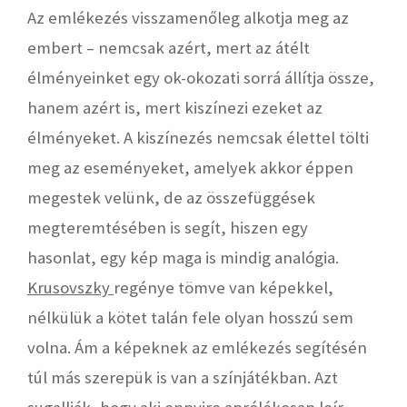
Az emlékezés visszamenőleg alkotja meg az
embert – nemcsak azért, mert az átélt
élményeinket egy ok-okozati sorrá állítja össze,
hanem azért is, mert kiszínezi ezeket az
élményeket. A kiszínezés nemcsak élettel tölti
meg az eseményeket, amelyek akkor éppen
megestek velünk, de az összefüggések
megteremtésében is segít, hiszen egy
hasonlat, egy kép maga is mindig analógia.
Krusovszky
regénye tömve van képekkel,
nélkülük a kötet talán fele olyan hosszú sem
volna. Ám a képeknek az emlékezés segítésén
túl más szerepük is van a színjátékban. Azt