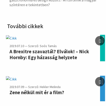
gasztronómia és design között? Mi történik a magyar
színtéren e tekintetben?
További cikkek
film
2019.07.10 — Szerző: Soós Tamás
A Brexitre szavaztál? Elválok! – Nick
Hornby: Egy házasság helyzete
zene
2019.07.09 — Szerző: Hekler Melinda
Zene nélkül mit ér a film?