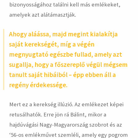
bizonyosságához találni kell más emlékeket,
amelyek azt alátámasztják.
Ahogy aláássa, majd megint kialakítja
saját kerekségét, míg a végén
megnyugtató egészbe fullad, amely azt
sugallja, hogy a főszereplő végül mégsem
tanult saját hibáiból – épp ebben áll a
regény érdekessége.
Mert ez a kerekség illúzió. Az emlékezet képei
retusálhatók. Erre jön rá Bálint, mikor a
hajdúvágási Nagy-Magyarország szobrot és az
‘56-os emlékművet szemléli, amely egy pogrom