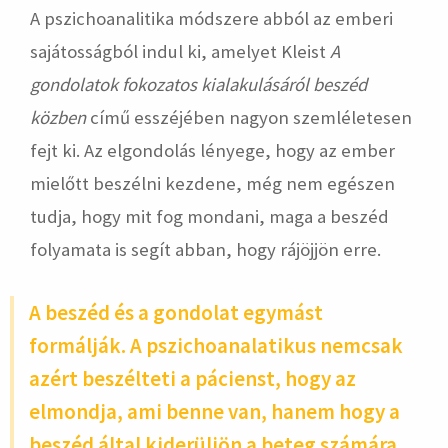
A pszichoanalitika módszere abból az emberi
sajátosságból indul ki, amelyet Kleist
A
gondolatok fokozatos kialakulásáról beszéd
közben
című esszéjében nagyon szemléletesen
fejt ki. Az elgondolás lényege, hogy az ember
mielőtt beszélni kezdene, még nem egészen
tudja, hogy mit fog mondani, maga a beszéd
folyamata is segít abban, hogy rájöjjön erre.
A beszéd és a gondolat egymást
formálják. A pszichoanalatikus nemcsak
azért beszélteti a pácienst, hogy az
elmondja, ami benne van, hanem hogy a
beszéd által kiderüljön a beteg számára,