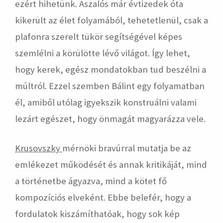
ezért hihetünk. Aszalós már évtizedek óta
kikerült az élet folyamából, tehetetlenül, csak a
plafonra szerelt tükör segítségével képes
szemlélni a körülötte lévő világot. Így lehet,
hogy kerek, egész mondatokban tud beszélni a
múltról. Ezzel szemben Bálint egy folyamatban
él, amiből utólag igyekszik konstruálni valami
lezárt egészet, hogy önmagát magyarázza vele.
Krusovszky
mérnöki bravúrral mutatja be az
emlékezet működését és annak kritikáját, mind
a történetbe ágyazva, mind a kötet fő
kompozíciós elveként. Ebbe belefér, hogy a
fordulatok kiszámíthatóak, hogy sok kép