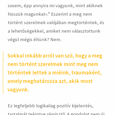
sosem, épp annyira mi vagyunk, mint akiknek
hisszük magunkat«.” Eszerint a meg nem
történt szerelmek valójában megtörténtek, és
a lehetőségekkel, amiket nem választottunk
végül mégis éltünk? Nem.
Sokkal inkább arról van szó, hogy a meg
nem történt szerelmek mint meg nem
történtek lettek a miéink, traumaként,
amely meghatározza azt, akik most
vagyunk.
Ez legfeljebb logikailag pozitív kijelentés,
tartalmát tekintve rémisztő. A gondolat nem új,