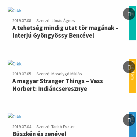
film
2019.07.08 — Szerző: Jónás Ágnes
A tehetség mindig utat tör magának –
Interjú Gyöngyössy Bencével
irodalom
2019.07.05 — Szerző: Mosolygó Miklós
A magyar Stranger Things – Vass
Norbert: Indiáncseresznye
zene
2019.07.04 — Szerző: Tankó Eszter
Büszkén és zenével