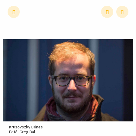
hirdetés
Krusovszky Dénes
Fotó: Greg Bal