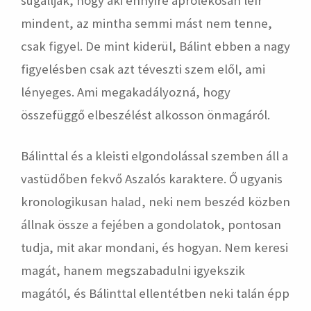
sugallják, hogy aki ennyire aprólékosan leír
mindent, az mintha semmi mást nem tenne,
csak figyel. De mint kiderül, Bálint ebben a nagy
figyelésben csak azt téveszti szem elől, ami
lényeges. Ami megakadályozná, hogy
összefüggő elbeszélést alkosson önmagáról.
Bálinttal és a kleisti elgondolással szemben áll a
vastüdőben fekvő Aszalós karaktere. Ő ugyanis
kronologikusan halad, neki nem beszéd közben
állnak össze a fejében a gondolatok, pontosan
tudja, mit akar mondani, és hogyan. Nem keresi
magát, hanem megszabadulni igyekszik
magától, és Bálinttal ellentétben neki talán épp