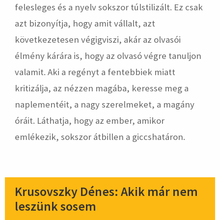
felesleges és a nyelv sokszor túlstilizált. Ez csak
azt bizonyítja, hogy amit vállalt, azt
következetesen végigviszi, akár az olvasói
élmény kárára is, hogy az olvasó végre tanuljon
valamit. Aki a regényt a fentebbiek miatt
kritizálja, az nézzen magába, keresse meg a
naplementéit, a nagy szerelmeket, a magány
óráit. Láthatja, hogy az ember, amikor
emlékezik, sokszor átbillen a giccshatáron.
Krusovszky Dénes: Akik már nem
leszünk sosem