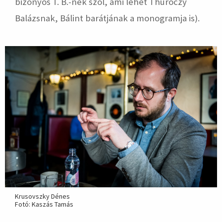
bizonyos T. B.-nek szól, ami lehet Thuróczy
Balázsnak, Bálint barátjának a monogramja is).
Krusovszky Dénes
Fotó: Kaszás Tamás