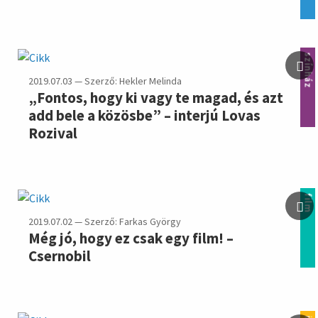
színház
2019.07.03 — Szerző: Hekler Melinda
„Fontos, hogy ki vagy te magad, és azt
add bele a közösbe” – interjú Lovas
Rozival
film
2019.07.02 — Szerző: Farkas György
Még jó, hogy ez csak egy film! –
Csernobil