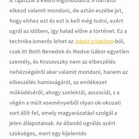
is rájátszik a kleisti elgondolásra. A narrátor
elkezd valamit mondani, de aztán eszébe jut,
hogy ehhez ezt és ezt is kell még tudni, ezért
ugrál az időben, így halad előre a történet. Ez a
technika ismerős lehet az
Iskola a határon
-ból,
csak itt Both Benedek és Medve Gábor egyetlen
személy, és Krusovszky nem az elbeszélés
nehézségeiről akar valamit mondani, hanem az
elbeszélés hamisságáról, az emlékezet
működéséről, ahogy szelektál, asszociál, s a
végén a múlt eseményeiből olyan ok-okozati
sort állít fel, amely magyarázatául szolgál a
jelen állapotainak. Az állandó ugrálás azért
szükséges, mert egy kijelentés