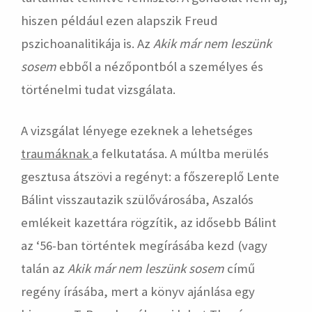
hiszen például ezen alapszik Freud
pszichoanalitikája is. Az
Akik már nem leszünk
sosem
ebből a nézőpontból a személyes és
történelmi tudat vizsgálata.
A vizsgálat lényege ezeknek a lehetséges
traumáknak
a felkutatása. A múltba merülés
gesztusa átszövi a regényt: a főszereplő Lente
Bálint visszautazik szülővárosába, Aszalós
emlékeit kazettára rögzítik, az idősebb Bálint
az ‘56-ban történtek megírásába kezd (vagy
talán az
Akik már nem leszünk sosem
című
regény írásába, mert a könyv ajánlása egy