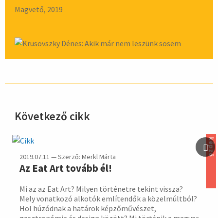
Magvető, 2019
Következő cikk
hirdetés
képző
2019.07.11 — Szerző: Merkl Márta
Az Eat Art tovább él!
Mi az az Eat Art? Milyen történetre tekint vissza?
Mely vonatkozó alkotók említendők a közelmúltból?
Hol húzódnak a határok képzőművészet,