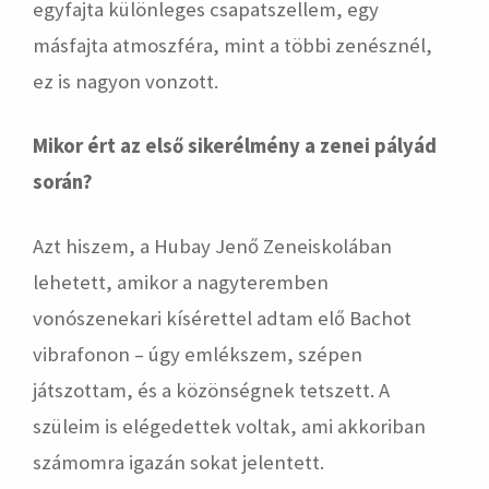
egyfajta különleges csapatszellem, egy
másfajta atmoszféra, mint a többi zenésznél,
ez is nagyon vonzott.
Mikor ért az első sikerélmény a zenei pályád
során?
Azt hiszem, a Hubay Jenő Zeneiskolában
lehetett, amikor a nagyteremben
vonószenekari kísérettel adtam elő Bachot
vibrafonon – úgy emlékszem, szépen
játszottam, és a közönségnek tetszett. A
szüleim is elégedettek voltak, ami akkoriban
számomra igazán sokat jelentett.