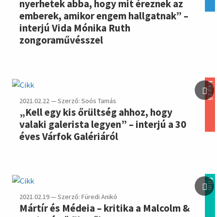
nyerhetek abba, hogy mit éreznek az
emberek, amikor engem hallgatnak” –
interjú Vida Mónika Ruth
zongoraművésszel
képző
2021.02.22 — Szerző: Soós Tamás
„Kell egy kis őrültség ahhoz, hogy
valaki galerista legyen” – interjú a 30
éves Várfok Galériáról
film
2021.02.19 — Szerző: Füredi Anikó
Mártír és Médeia – kritika a Malcolm &