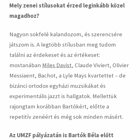
Mely zenei stílusokat érzed leginkább közel
magadhoz?
Nagyon sokfelé kalandozom, és szerencsére
játszom is. A legtöbb stílusban meg tudom
találni az érdekeset és az értékeset:
mostanában
Miles Davist
, Claude Viviert, Olivier
Messiaent, Bachot, a Lyle Mays kvartettet – de
bizánci ortodox egyházi muzsikákat és
experimentális jazzt is hallgatok. Mellettük
rajongtam korábban Bartókért, előtte a
repetitív zenéért és még sok minden másért.
Az UMZF pályázatán is Bartók Béla előtt