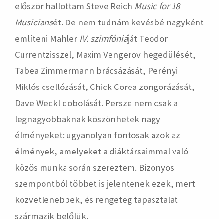
először hallottam Steve Reich
Music for 18
Musicians
ét. De nem tudnám kevésbé nagyként
említeni Mahler
IV. szimfóniá
ját Teodor
Currentzisszel, Maxim Vengerov hegedülését,
Tabea Zimmermann brácsázását, Perényi
Miklós csellózását, Chick Corea zongorázását,
Dave Weckl dobolását. Persze nem csak a
legnagyobbaknak köszönhetek nagy
élményeket: ugyanolyan fontosak azok az
élmények, amelyeket a diáktársaimmal való
közös munka során szereztem. Bizonyos
szempontból többet is jelentenek ezek, mert
közvetlenebbek, és rengeteg tapasztalat
származik belőlük.