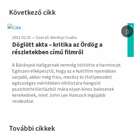
Következő cikk
hirdetés
film
2021.02.25 — Szerző: Berényi Csaba
Döglött akta – kritika az Ördög a
részletekben című filmről
A Bárányok hallgatnak nemrég töltötte a harmincat.
Egészen elképesztő, hogy az e kultfilm nyomában
sarjadó, akkor még friss, merész és Hollywoodot
egészséges mértékben nihilistára hangoló
pszichothrillerlázból mára olyan kínos balesetek
kerekednek, mint John Lee Hancock legújabb
rendezése.
További cikkek