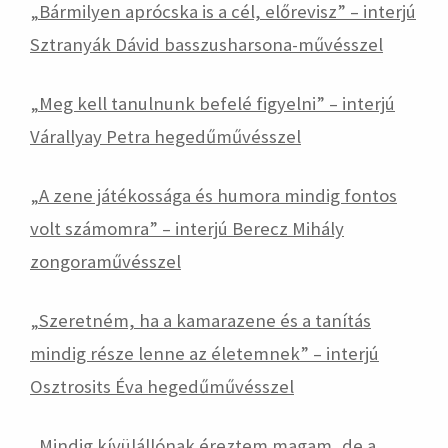
„
Bármilyen aprócska is a cél, előrevisz” – interjú
Sztranyák Dávid basszusharsona-művésszel
„
Meg kell tanulnunk befelé figyelni” – interjú
Várallyay Petra hegedűművésszel
„
A zene játékossága és humora mindig fontos
volt számomra” – interjú Berecz Mihály
zongoraművésszel
„
Szeretném, ha a kamarazene és a tanítás
mindig része lenne az életemnek” – interjú
Osztrosits Éva hegedűművésszel
„
Mindig kívülállónak éreztem magam, de a