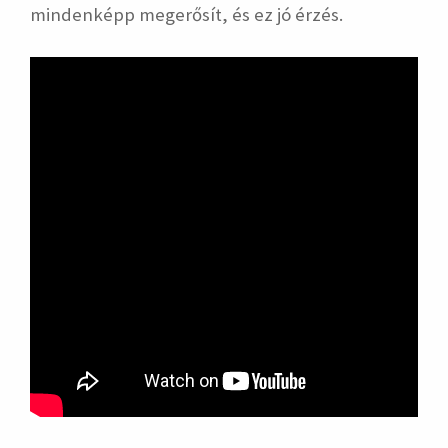
mindenképp megerősít, és ez jó érzés.