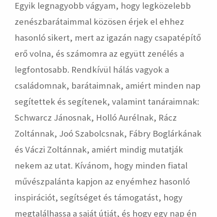
Egyik legnagyobb vágyam, hogy legközelebb
zenészbarátaimmal közösen érjek el ehhez
hasonló sikert, mert az igazán nagy csapatépítő
erő volna, és számomra az együtt zenélés a
legfontosabb. Rendkívül hálás vagyok a
családomnak, barátaimnak, amiért minden nap
segítettek és segítenek, valamint tanáraimnak:
Schwarcz Jánosnak, Holló Aurélnak, Rácz
Zoltánnak, Joó Szabolcsnak, Fábry Boglárkának
és Váczi Zoltánnak, amiért mindig mutatják
nekem az utat. Kívánom, hogy minden fiatal
művészpalánta kapjon az enyémhez hasonló
inspirációt, segítséget és támogatást, hogy
megtalálhassa a saját útját, és hogy egy nap én