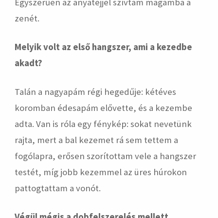
Egyszerűen az anyatejjel szívtam magamba a
zenét.
Melyik volt az első hangszer, ami a kezedbe
akadt?
Talán a nagyapám régi hegedűje: kétéves
koromban édesapám elővette, és a kezembe
adta. Van is róla egy fénykép: sokat nevetünk
rajta, mert a bal kezemet rá sem tettem a
fogólapra, erősen szorítottam vele a hangszer
testét, míg jobb kezemmel az üres húrokon
pattogtattam a vonót.
Végül mégis a dobfelszerelés mellett