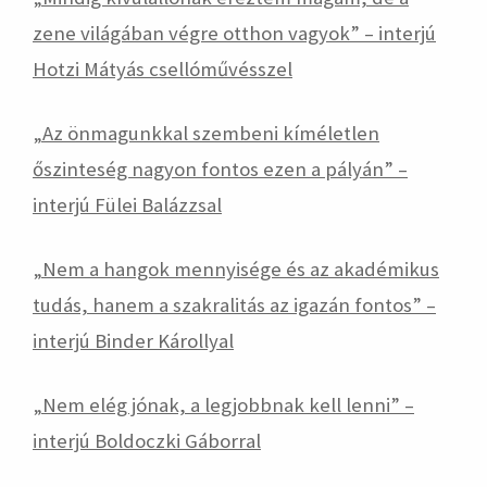
zene világában végre otthon vagyok” – interjú
Hotzi Mátyás csellóművésszel
„
Az önmagunkkal szembeni kíméletlen
őszinteség nagyon fontos ezen a pályán” –
interjú Fülei Balázzsal
„
Nem a hangok mennyisége és az akadémikus
tudás, hanem a szakralitás az igazán fontos” –
interjú Binder Károllyal
„
Nem elég jónak, a legjobbnak kell lenni” –
interjú Boldoczki Gáborral