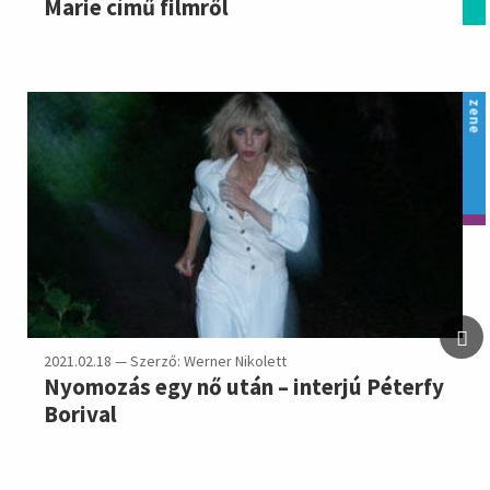
Marie című filmről
zene
2021.02.18 — Szerző: Werner Nikolett
Nyomozás egy nő után – interjú Péterfy
Borival