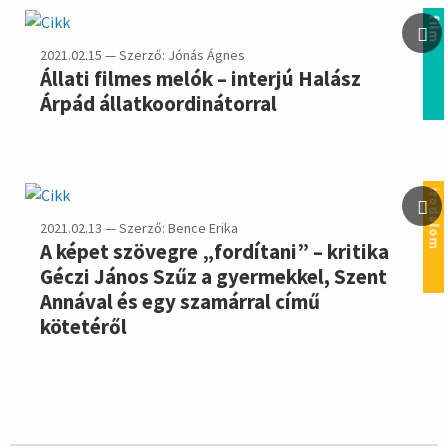
film
2021.02.15 — Szerző: Jónás Ágnes
Állati filmes melók – interjú Halász
Árpád állatkoordinátorral
irodalom
2021.02.13 — Szerző: Bence Erika
A képet szövegre „fordítani” – kritika
Géczi János Szűz a gyermekkel, Szent
Annával és egy szamárral című
kötetéről