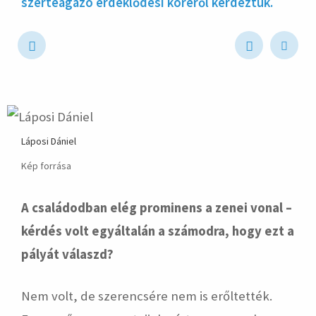
szerteágazó érdeklődési köréről kérdeztük.
hirdetés
Láposi Dániel
Kép forrása
A családodban elég prominens a zenei vonal –
kérdés volt egyáltalán a számodra, hogy ezt a
pályát válaszd?
Nem volt, de szerencsére nem is erőltették.