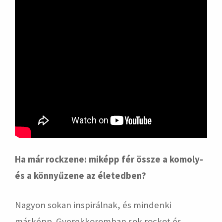
Ha már rockzene: miképp fér össze a komoly-
és a könnyűzene az életedben?
Nagyon sokan inspirálnak, és mindenki
másképp. Gyerekkoromban sok rockot és