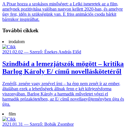
A Pixar hozza a szokásos minőséget: a Lelki ismeretek az a film,
amelynek pozitivitása valóban nagyon kellett 2020-ban, és amelyre
úgy fest, idén is szükségünk van. E friss animációs csoda bárkit
bármikor inspirálhat.
További cikkek
irodalom
2021.02.02 — Szerző: Énekes András Előd
Szindbád a lemezjátszók mögött – kritika
Barlog Károly E/ című novelláskötetéről
Zenéről, zenére vagy zenével írni – ha épp nem zenét ír az ember,
általában ezek a lehetőségek állnak fenn e két kifejezésforma
viszonyában. Barlog Károly a harmadik műveletet végzi el
harmadik prózakötetében, az E/ című novellagyűjteményben újra és
újra.
film
2021.01.31 — Szerző: Bobák Zsombor