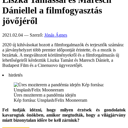
Dániellel a filmfogyasztás
jövőjéről
2021.02.04 — Szerző:
Jónás Ágnes
2020 új kihívásokat hozott a filmforgalmazók és terjesztők számára:
a járványhelyzet több premier időpontját érintette, és a mozik is
bezártak. A megváltozott körülményekről és a filmforgalmazás új
lehetőségeiről kérdeztük Liszka Tamást és Maresch Dánielt, a
Budapest Film és a Cinenuovo ügyvezetőjét.
hirdetés
Üres moziterem a pandémia idején
Kép forrása: Unsplash/Felix Mooneeram
Fel tudják idézni, hogy milyen érzések és gondolatok
kavarogtak önökben, amikor megtudták, hogy a világjárvány
miatt bizonytalan időre be kell zárniuk?