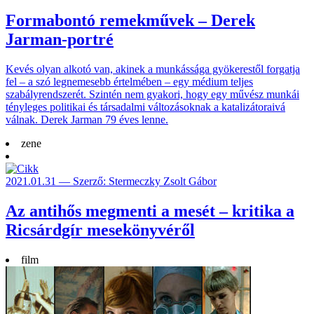
Formabontó remekművek – Derek
Jarman-portré
Kevés olyan alkotó van, akinek a munkássága gyökerestől forgatja
fel – a szó legnemesebb értelmében – egy médium teljes
szabályrendszerét. Szintén nem gyakori, hogy egy művész munkái
tényleges politikai és társadalmi változásoknak a katalizátoraivá
válnak. Derek Jarman 79 éves lenne.
zene
2021.01.31 — Szerző: Stermeczky Zsolt Gábor
Az antihős megmenti a mesét – kritika a
Ricsárdgír mesekönyvéről
film