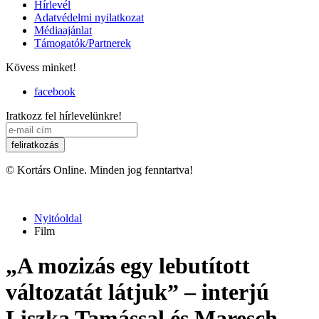
Hírlevél
Adatvédelmi nyilatkozat
Médiaajánlat
Támogatók/Partnerek
Kövess minket!
facebook
Iratkozz fel hírlevelünkre!
© Kortárs Online. Minden jog fenntartva!
Nyitóoldal
Film
„A mozizás egy lebutított
változatát látjuk” – interjú
Liszka Tamással és Maresch