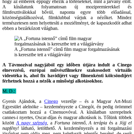
hogy az emberek éppúgy éhezik a történeteket, mint a járvány előtt.
A kínálatunk folyamatosan új mozipremierekkel és
filmfesztiválokkal bővül, naponta egyre több előadással,
közönségtalálkozóval, filmklubbal várjuk a nézőket. Mindez
természetesen nem helyettesíti a moziélményt, de kapaszkodót adhat
ebben a bezárkózott világban.
A „Fortuna istennő” című film magyar forgalmazásának
is keresztbe tett a világjárvány
A Távmozival nagyjából egy időben útjára indult a Cinego
elnevezésű, európai művészfilmekre szakosodott virtuális
videotéka is, ahol
fix havidíjért vagy filmenkénti kölcsöndíjért
férhetnek hozzá a nézők a minőségi alkotásokhoz.
M. D.:
Gyenis Ajándok, a
Cinego
vezetője – és a Magyar Art-Mozi
Egyesület alelnöke – kezdeményezte a Cinegót, én pedig örömmel
csatlakoztam hozzá a Cinenuovóval. A kínálatban szerepelnek
cannes-i nyertes, Oscar-díjas és magyar alkotások is. Tőlünk többek
között
A nagy szépség
,
a
Fortuna istennő
,
A
terápia
és a
Jöjj el
napfény!
látható, letölthető. A kezdeményezés a mi forgalmazási
jövőnket nem oldja meg, nem keletkezik jelentős bevétel, de segít