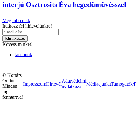
interjú Osztrosits Éva hegedűművésszel
Még több cikk
Iratkozz fel hírlevelünkre!
Kövess minket!
facebook
© Kortárs
Online.
Adatvédelmi
Impresszum
Hírlevél
Médiaajánlat
Támogatók/P
Minden
nyilatkozat
jog
fenntartva!