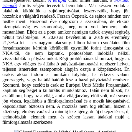
főszereplésével készült
A
terápia
című filmet március, a
Fortuna
istennő
t
április végén terveztük bemutatni. Már készen voltak a
plakátok, kiküldtük a sajtómeghívókat, leszerveztük, hogy jön
hozzánk a világhírű rendező, Ferzan Özpetek, de sajnos minden terv
füstbe ment. Huszonöt éve dolgozom a szakmában, de ekkora
bizonytalanság és szomorúság még nem volt bennem, mint
mostanában. Eljött az a pont, amikor nemigen tudok anyagi segítség
nélkül továbblépni.
A 2020-as bevételünk a 2019-es eredmény
21,3%-a lett – ez nagyon alacsony. Itthon három csodálatos film
forgalmazására kértünk körülbelül egymillió forint támogatást az
NKA-tól, de nem kaptunk, pontosabban indoklás nélkül
visszadobták a pályázatunkat. Régi problémának látom azt, hogy az
NKA egy világos és átlátható pályázati-támogatási rendszer helyett
teljesen ismeretlen szempontok alapján osztja a közpénzeket. Én
csakis akkor tudom a munkám folytatni, ha érkezik valami
gyorssegély, vagy ha átláthatóbb lesz a hazai pályáztatási rendszer.
Szomorú, hogy ezelőtt is csak az Európai Unió Média Programjától
kaptunk segítséget a kulturális munkánkhoz. Talán nem túlzok, ha
azt állítom, hogy az a világ
,
ami a világjárvány előtt volt, már sosem
jön vissza, legalábbis a filmforgalmazással és a mozik látogatásával
kapcsolatban biztosan nem. A mozizás nem fog eltűnni, hiszen a
közösségi élmény varázsára mindig lesz igény, de új elképzelések, új
technológiák jelennek meg, és szépen lassan átalakul majd a
filmforgalmazás szerkezete.