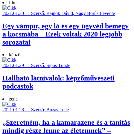
film
2021.01.30 — Szerző: Bajnok Dávid, Nagy Borús Levente
Egy vámpír, egy ló és egy ügyvéd bemegy
a kocsmába – Ezek voltak 2020 legjobb
sorozatai
képző
2021.01.29 — Szerző: Sipos Tünde
Hallható látnivalók: képzőművészeti
podcastok
zene
2021.01.28 — Szerző: Buzás Lelle
„Szeretném, ha a kamarazene és a tanítás
mindig része lenne az életemnek” –