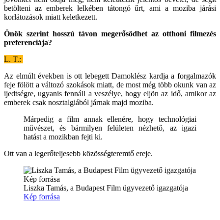
betölteni az emberek lelkében tátongó űrt, ami a moziba járási
korlátozások miatt keletkezett.
Önök szerint hosszú távon megerősödhet az otthoni filmezés
preferenciája?
L. T.:
Az elmúlt években is ott lebegett Damoklész kardja a forgalmazók
feje fölött a változó szokások miatt, de most még több okunk van az
ijedtségre, ugyanis fennáll a veszélye, hogy eljön az idő, amikor az
emberek csak nosztalgiából járnak majd moziba.
Márpedig a film annak ellenére, hogy technológiai
művészet, és bármilyen felületen nézhető, az igazi
hatást a mozikban fejti ki.
Ott van a legerőteljesebb közösségteremtő ereje.
Liszka Tamás, a Budapest Film ügyvezető igazgatója
Kép forrása