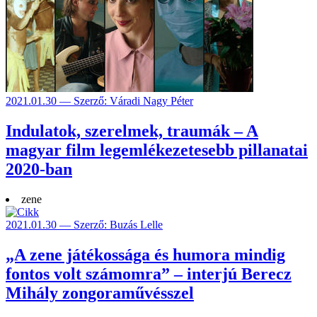
2021.01.30 — Szerző: Váradi Nagy Péter
Indulatok, szerelmek, traumák – A
magyar film legemlékezetesebb pillanatai
2020-ban
zene
2021.01.30 — Szerző: Buzás Lelle
„A zene játékossága és humora mindig
fontos volt számomra” – interjú Berecz
Mihály zongoraművésszel