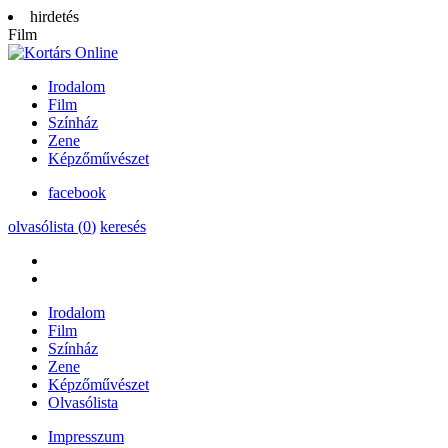
hirdetés
Film
Irodalom
Film
Színház
Zene
Képzőművészet
facebook
olvasólista (
0
)
keresés
Irodalom
Film
Színház
Zene
Képzőművészet
Olvasólista
Impresszum