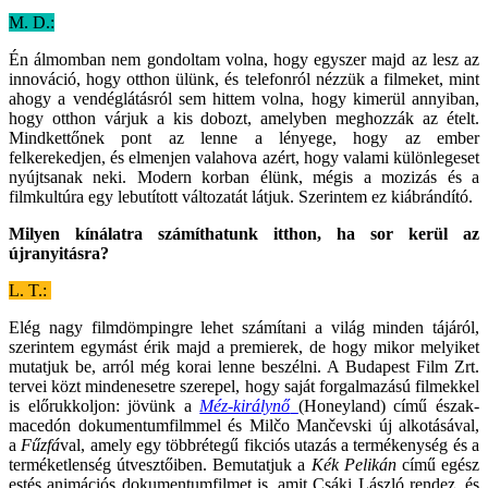
M. D.:
Én álmomban nem gondoltam volna, hogy egyszer majd az lesz az
innováció, hogy otthon ülünk, és telefonról nézzük a filmeket, mint
ahogy a vendéglátásról sem hittem volna, hogy kimerül annyiban,
hogy otthon várjuk a kis dobozt, amelyben meghozzák az ételt.
Mindkettőnek pont az lenne a lényege, hogy az ember
felkerekedjen, és elmenjen valahova azért, hogy valami különlegeset
nyújtsanak neki. Modern korban élünk, mégis a mozizás és a
filmkultúra egy lebutított változatát látjuk. Szerintem ez kiábrándító.
Milyen kínálatra számíthatunk itthon, ha sor kerül az
újranyitásra?
L. T.:
Elég nagy filmdömpingre lehet számítani a világ minden tájáról,
szerintem egymást érik majd a premierek, de hogy mikor melyiket
mutatjuk be, arról még korai lenne beszélni. A Budapest Film Zrt.
tervei közt mindenesetre szerepel, hogy saját forgalmazású filmekkel
is előrukkoljon: jövünk a
Méz-királynő
(Honeyland) című észak-
macedón dokumentumfilmmel és Milčo Mančevski új alkotásával,
a
Fűzfá
val, amely egy többrétegű fikciós utazás a termékenység és a
terméketlenség útvesztőiben. Bemutatjuk a
Kék Pelikán
című egész
estés animációs dokumentumfilmet is, amit Csáki László rendez, és