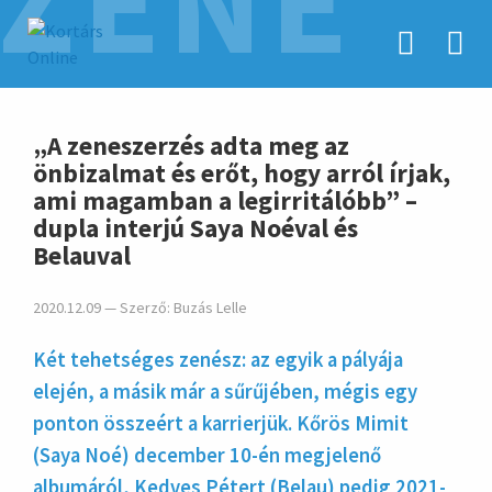
ZENE
hirdetés
„A zeneszerzés adta meg az
önbizalmat és erőt, hogy arról írjak,
ami magamban a legirritálóbb” –
dupla interjú Saya Noéval és
Belauval
2020.12.09 — Szerző:
Buzás Lelle
Két tehetséges zenész: az egyik a pályája
elején, a másik már a sűrűjében, mégis egy
ponton összeért a karrierjük. Kőrös Mimit
(Saya Noé) december 10-én megjelenő
albumáról, Kedves Pétert (Belau) pedig 2021-