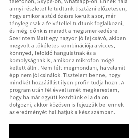
telefonon, Skype-on, Whatsapp-on. Ennek hála
annyi részletet le tudtunk tisztázni előzetesen,
hogy amikor a stúdiózásra került a sor, már
tényleg csak a felvétellel tudtunk foglalkozni,
és még időnk is maradt a megismerkedésre.
Szerintem Matt egy nagyon jó fej csávó, akiben
megvolt a tökéletes kombinációja a vicces,
könnyed, feloldó hangulatnak és a
komolyságnak is, amikor a mikrofon mögé
kellett állni. Nem félt megmondani, ha valamit
épp nem jól csinálok. Tisztelem benne, hogy
mindkét hozzáállást ilyen profin tudja hozni. A
program után fél évvel ismét megkerestem,
hogy ha már együtt kezdtünk el a dalon
dolgozni, akkor közösen is fejezzük be: ennek
az eredményét hallhatjuk a kész számban.