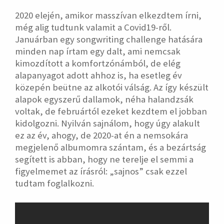
2020 elején, amikor masszívan elkezdtem írni,
még alig tudtunk valamit a Covid19-ről.
Januárban egy songwriting challenge hatására
minden nap írtam egy dalt, ami nemcsak
kimozdított a komfortzónámból, de elég
alapanyagot adott ahhoz is, ha esetleg év
közepén beütne az alkotói válság. Az így készült
alapok egyszerű dallamok, néha halandzsák
voltak, de februártól ezeket kezdtem el jobban
kidolgozni. Nyilván sajnálom, hogy úgy alakult
ez az év, ahogy, de 2020-at én a nemsokára
megjelenő albumomra szántam, és a bezártság
segített is abban, hogy ne terelje el semmi a
figyelmemet az írásról: „sajnos” csak ezzel
tudtam foglalkozni.