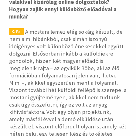
valakivel kizárólag online dolgoztatok?
Hogyan zajlik ennyi különböző előadóval a
munka?
A mostani lemez elég sokáig készült, de
K. P.:
nem a mi hibánkból, csak simán iszonyú
időigényes volt különböző énekesekkel együtt
dolgozni. Elsősorban inkább a külföldiekre
gondolok, hiszen két magyar előadó is
megjelenik rajta – az egyikük Böbe, aki az élő
formációban folyamatosan jelen van, illetve
Mimi –, akikkel egyszerűen ment a folyamat.
Viszont további hét külföldi fellépő is szerepel a
mostani gyűjteményen, akikkel nem tudtunk
csak úgy összefutni, így ez volt az anyag
kihívásfaktora. Volt egy olyan projektünk,
amely másfél évvel a demó elküldése után
készült el, viszont előfordult olyan is, amely két
héten belül egy teljesen kész és tökéletes