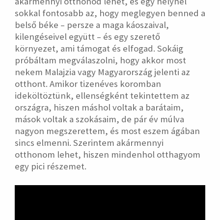
akármennyi otthonod lehet, és egy helynél
sokkal fontosabb az, hogy meglegyen benned a
belső béke – persze a maga káoszaival,
kilengéseivel együtt – és egy szerető
környezet, ami támogat és elfogad. Sokáig
próbáltam megválaszolni, hogy akkor most
nekem Malajzia vagy Magyarország jelenti az
otthont. Amikor tizenéves koromban
ideköltöztünk, ellenségként tekintettem az
országra, hiszen máshol voltak a barátaim,
mások voltak a szokásaim, de pár év múlva
nagyon megszerettem, és most eszem ágában
sincs elmenni. Szerintem akármennyi
otthonom lehet, hiszen mindenhol otthagyom
egy pici részemet.