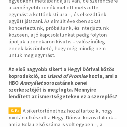
egyébként metálbandája is van, de szerencsére
a keményebb zenék mellett metszette
egymást a kettőnk stílusa –, és elkezdtünk
együtt játszani. Az elmúlt években sokat
koncerteztünk, próbáltunk, és interjúztunk
közösen, a jó kapcsolatunkat pedig folyton
ápoljuk a zenekaron kívül is – valószínűleg
ennek köszönhető, hogy még mindig nem
untuk meg egymást.
Az első nagyobb sikert a Hegyi Dórival közös
koprodukció, az
Island of Promise
hozta, ami a
HBO
Aranyélet
sorozatának zenei
szerkesztőjét is megfogta. Mennyire
lendített az ismertségeteken ez a szereplés?
A sikertörténethez hozzátartozik, hogy
K. P.:
miután elkészült a Hegyi Dórival közös dalunk –
ami a Belau első száma is volt egyben –, a