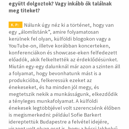
együtt dolgoztok? Vagy inkább ők találnak
meg titeket?
Nálunk úgy néz ki a történet, hogy van
K. P.:
egy „álomlistánk”, amire folyamatosan
kerülnek fel olyan, külföldi blogokon vagy a
YouTube-on, illetve korábban koncerteken,
konferenciákon és showcase-eken felfedezett
előadók, akik felkeltették az érdeklődésünket.
Miután egy-egy dalunknál már azon a szinten áll
a folyamat, hogy bevonhatunk mást is a
produkcióba, felkeressük ezeket az
énekeseket, és ha minden jól megy, és
megtetszik nekik a munkásságunk, elkezdődik
a tényleges munkafolyamat. A külföldi
énekesek legtöbbjével volt szerencsénk élőben
is megismerkedni: például Sofie Barkert
idereptettük Budapestre a felvétel idejére,
viszont volt olyan eset is, hogy a bécsi lakhelyű