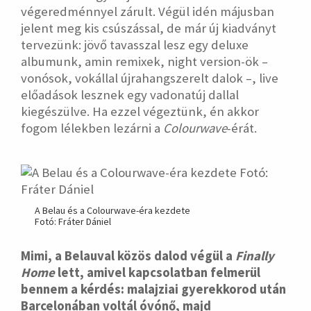
végeredménnyel zárult. Végül idén májusban
jelent meg kis csúszással, de már új kiadványt
tervezünk: jövő tavasszal lesz egy deluxe
albumunk, amin remixek, night version-ök –
vonósok, vokállal újrahangszerelt dalok –, live
előadások lesznek egy vadonatúj dallal
kiegészülve. Ha ezzel végeztünk, én akkor
fogom lélekben lezárni a
Colourwave
-érát.
A Belau és a Colourwave-éra kezdete
Fotó: Fráter Dániel
Mimi, a Belauval közös dalod végül a
Finally
Home
lett, amivel kapcsolatban felmerül
bennem a kérdés: malajziai gyerekkorod után
Barcelonában voltál óvónő, majd