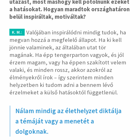
utazást, most máshogy kell pótolnunk ezeket
a hatásokat. Hogyan maradtok országhatáron
belül inspiráltak, motiváltak?
Valójában inspirálódni mindig tudok, ha
K. M.:
megvan hozzá a megfelelő állapot. Ha ki kell
jönnie valaminek, az általában utat tör
magának. Ha épp tengerparton vagyok, és jól
érzem magam, vagy ha éppen szakított velem
valaki, és minden rossz, akkor azokról az
élményekről írok – így szerintem minden
helyzetben ki tudom adni a bennem lévő
érzelmeket a külső hatásoktól függetlenül.
Nálam mindig az élethelyzet diktálja
a témáját vagy a menetét a
dolgoknak.