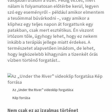
valójában utálom a vizet. Pedig vicces, mert
nálam is folyamatosan előtérbe kerül, legyen
szó egy eseményről – például amikor elmentem
a tesóimmal búvárkodni –, vagy amikor a
kliphez egy teljes napon át forgattunk egy
patakban, csak mert esztétikus. Én viszont
irtózom tőle, úgyhogy lehet, hogy ez nekem
inkább a terápiás jellege miatt érdekes. A
természetet alapvetően imádom, de lehet,
hogy legközelebb kihagynám a tizenkét órás
vízben történő forgatást...
Az „Under the River” videoklip forgatása
Kép forrása
Nem csak ez az izgalmas történet