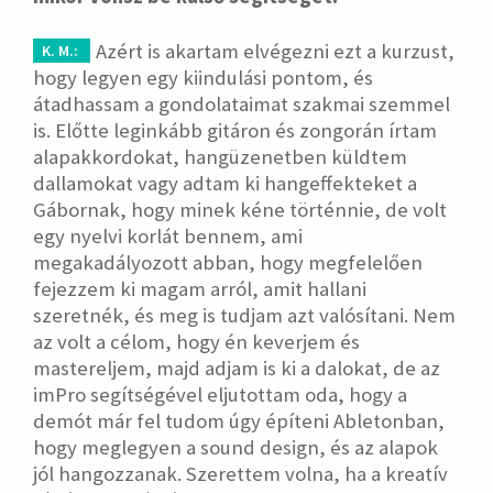
Azért is akartam elvégezni ezt a kurzust,
K. M.:
hogy legyen egy kiindulási pontom, és
átadhassam a gondolataimat szakmai szemmel
is. Előtte leginkább gitáron és zongorán írtam
alapakkordokat, hangüzenetben küldtem
dallamokat vagy adtam ki hangeffekteket a
Gábornak, hogy minek kéne történnie, de volt
egy nyelvi korlát bennem, ami
megakadályozott abban, hogy megfelelően
fejezzem ki magam arról, amit hallani
szeretnék, és meg is tudjam azt valósítani. Nem
az volt a célom, hogy én keverjem és
mastereljem, majd adjam is ki a dalokat, de az
imPro segítségével eljutottam oda, hogy a
demót már fel tudom úgy építeni Abletonban,
hogy meglegyen a sound design, és az alapok
jól hangozzanak. Szerettem volna, ha a kreatív