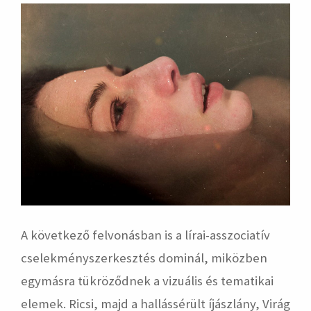
A következő felvonásban is a lírai-asszociatív
cselekményszerkesztés dominál, miközben
egymásra tükröződnek a vizuális és tematikai
elemek. Ricsi, majd a hallássérült íjászlány, Virág