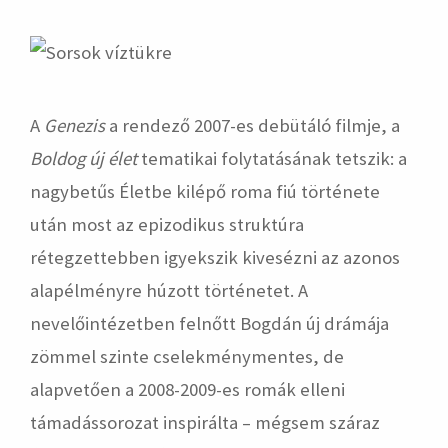
hirdetés
A
Genezis
a rendező 2007-es debütáló filmje, a
Boldog új élet
tematikai folytatásának tetszik: a
nagybetűs Életbe kilépő roma fiú története
után most az epizodikus struktúra
rétegzettebben igyekszik kivesézni az azonos
alapélményre húzott történetet. A
nevelőintézetben felnőtt Bogdán új drámája
zömmel szinte cselekménymentes, de
alapvetően a 2008-2009-es romák elleni
támadássorozat inspirálta – mégsem száraz