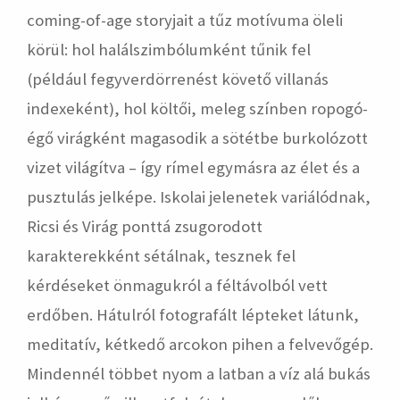
coming-of-age storyjait a tűz motívuma öleli
körül: hol halálszimbólumként tűnik fel
(például fegyverdörrenést követő villanás
indexeként), hol költői, meleg színben ropogó-
égő virágként magasodik a sötétbe burkolózott
vizet világítva – így rímel egymásra az élet és a
pusztulás jelképe. Iskolai jelenetek variálódnak,
Ricsi és Virág ponttá zsugorodott
karakterekként sétálnak, tesznek fel
kérdéseket önmagukról a féltávolból vett
erdőben. Hátulról fotografált lépteket látunk,
meditatív, kétkedő arcokon pihen a felvevőgép.
Mindennél többet nyom a latban a víz alá bukás