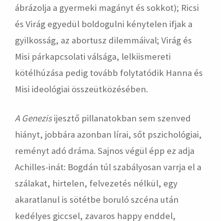
ábrázolja a gyermeki magányt és sokkot); Ricsi
és Virág egyedül boldogulni kénytelen ifjak a
gyilkosság, az abortusz dilemmáival; Virág és
Misi párkapcsolati válsága, lelkiismereti
kötélhúzása pedig tovább folytatódik Hanna és
Misi ideológiai összeütközésében.
A Genezis
ijesztő pillanatokban sem szenved
hiányt, jobbára azonban lírai, sőt pszichológiai,
reményt adó dráma. Sajnos végül épp ez adja
Achilles-inát: Bogdán túl szabályosan varrja el a
szálakat, hirtelen, felvezetés nélkül, egy
akaratlanul is sötétbe boruló szcéna után
kedélyes giccsel, zavaros happy enddel,