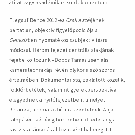
átirat vagy akadémikus kordokumentum.
Fliegauf Bence 2012-es
Csak a szél
jének
pártatlan, objektív figyelőpozíciója a
Genezis
ben nyomatékos szubjektivitásra
módosul. Három fejezet centrális alakjának
fejébe költözünk –Dobos Tamás zseniális
kameratechnikája révén olykor a szó szoros
értelmében. Dokumentarista, zaklatott közelik,
folklórbetétek, valamint gyerekperspektíva
elegyednek a nyitófejezetben, amelyet
Ricsinek, a roma kisfiúnak szentelnek. Apja
falopásért két évig börtönben ül, édesanyja
rasszista támadás áldozatként hal meg. Itt