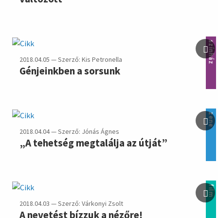
színház
2018.04.05 — Szerző: Kis Petronella
Génjeinkben a sorsunk
zene
2018.04.04 — Szerző: Jónás Ágnes
„A tehetség megtalálja az útját”
film
2018.04.03 — Szerző: Várkonyi Zsolt
A nevetést bízzuk a nézőre!