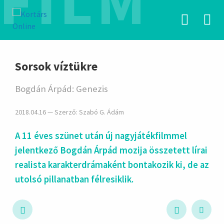
FILM
hirdetés
Sorsok víztükre
Bogdán Árpád: Genezis
2018.04.16 — Szerző:
Szabó G. Ádám
A 11 éves szünet után új nagyjátékfilmmel
jelentkező Bogdán Árpád mozija összetett lírai
realista karakterdrámaként bontakozik ki, de az
utolsó pillanatban félresiklik.