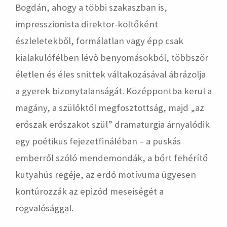
Bogdán, ahogy a többi szakaszban is,
impresszionista direktor-költőként
észleletekből, formálatlan vagy épp csak
kialakulófélben lévő benyomásokból, többször
életlen és éles snittek váltakozásával ábrázolja
a gyerek bizonytalanságát. Középpontba kerül a
magány, a szülőktől megfosztottság, majd „az
erőszak erőszakot szül” dramaturgia árnyalódik
egy poétikus fejezetfináléban – a puskás
emberről szóló mendemondák, a bőrt fehérítő
kutyahús regéje, az erdő motívuma ügyesen
kontúrozzák az epizód meseiségét a
rögvalósággal.