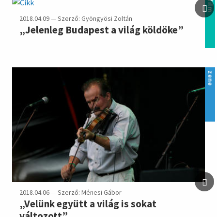
film
2018.04.09 — Szerző: Gyöngyösi Zoltán
„Jelenleg Budapest a világ köldöke”
zene
2018.04.06 — Szerző: Ménesi Gábor
„Velünk együtt a világ is sokat
változott”