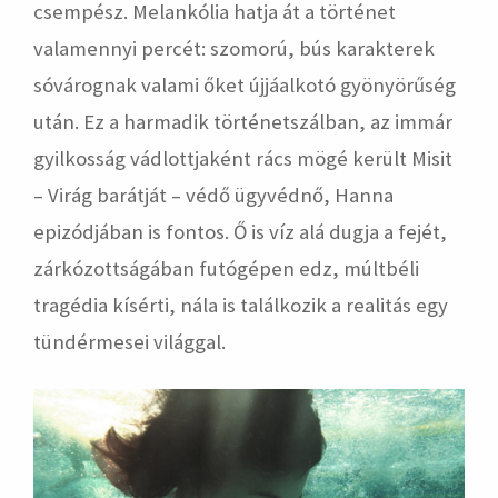
csempész. Melankólia hatja át a történet
valamennyi percét: szomorú, bús karakterek
sóvárognak valami őket újjáalkotó gyönyörűség
után. Ez a harmadik történetszálban, az immár
gyilkosság vádlottjaként rács mögé került Misit
– Virág barátját – védő ügyvédnő, Hanna
epizódjában is fontos. Ő is víz alá dugja a fejét,
zárkózottságában futógépen edz, múltbéli
tragédia kísérti, nála is találkozik a realitás egy
tündérmesei világgal.