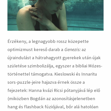
Érzékeny, a legnagyobb rossz közepette
optimizmust kereső darab a
Genezis
:
az
újraindulást a hátrahagyott gyerekek után újak
születése szimbolizálja, egyszer a bibliai Mózes-
történettel támogatva. Kieslowski és Innaritu
sors-puzzle-jeire hajazva érnek össze a
fejezetek: Hanna kvázi Ricsi pótanyjává lép elő
(miközben Bogdán az azonosításjelenetben
hang és flashback fúziójával, bőr alá hatolóan