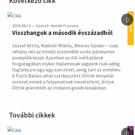
Következő cikk
hirdetés
irodalom
2018.04.13 — Szerző: Hende Fruzsina
Visszhangok a második évszázadból
József Attila, Radnóti Miklós, Weöres Sándor – csak
néhány név az elmúlt esztendők során jubileumot
ünneplők közül. Azonban az illő méltatások
forgatagában olykor hajlamosak vagyunk csak addig
foglalkozni egy-egy szerzővel, amíg tart az emlékév.
A Fűzfa Balázs által szerkesztett Ottlik-könyvtár
sorozat ennek a folyamatnak mond ellent, őrizve
Ottlik jelenlétét az irodalmi gondolkodásban.
További cikkek