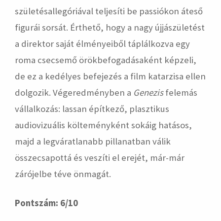
születésallegóriával teljesíti be passiókon áteső
figurái sorsát. Érthető, hogy a nagy újjászületést
a direktor saját élményeiből táplálkozva egy
roma csecsemő örökbefogadásaként képzeli,
de ez a kedélyes befejezés a film katarzisa ellen
dolgozik. Végeredményben a
Genezis
felemás
vállalkozás: lassan építkező, plasztikus
audiovizuális költeményként sokáig hatásos,
majd a legváratlanabb pillanatban válik
összecsapottá és veszíti el erejét, már-már
zárójelbe téve önmagát.
Pontszám: 6/10