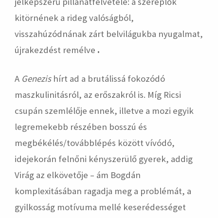
jelképszerű pillanatfelvétele: a szereplők
kitörnének a rideg valóságból,
visszahúzódnának zárt belvilágukba nyugalmat,
újrakezdést remélve
.
A
Genezis
hírt ad a brutálissá fokozódó
maszkulinitásról, az erőszakról is. Míg Ricsi
csupán szemlélője ennek, illetve a mozi egyik
legremekebb részében bosszú és
megbékélés/továbblépés között vívódó,
idejekorán felnőni kényszerülő gyerek, addig
Virág az elkövetője – ám Bogdán
komplexitásában ragadja meg a problémát, a
gyilkosság motívuma mellé keserédességet