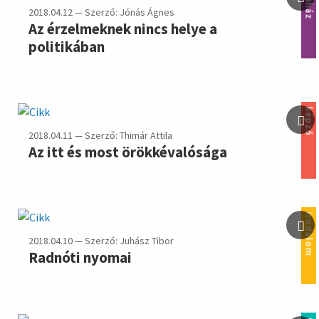
színház
2018.04.12 — Szerző: Jónás Ágnes
Az érzelmeknek nincs helye a
politikában
képző
2018.04.11 — Szerző: Thimár Attila
Az itt és most örökkévalósága
irodalom
2018.04.10 — Szerző: Juhász Tibor
Radnóti nyomai