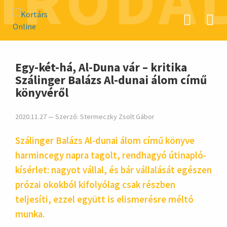
IRODA
hirdetés
Egy-két-há, Al-Duna vár – kritika
Szálinger Balázs Al-dunai álom című
könyvéről
2020.11.27 — Szerző:
Stermeczky Zsolt Gábor
Szálinger Balázs Al-dunai álom című könyve
harmincegy napra tagolt, rendhagyó útinapló-
kísérlet: nagyot vállal, és bár vállalását egészen
prózai okokból kifolyólag csak részben
teljesíti, ezzel együtt is elismerésre méltó
munka.