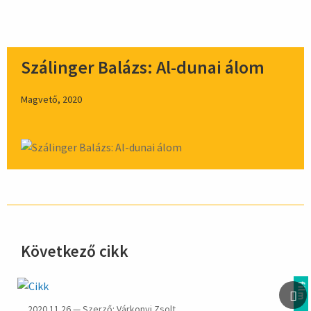
Szálinger Balázs: Al-dunai álom
Magvető, 2020
Következő cikk
hirdetés
film
2020.11.26 — Szerző: Várkonyi Zsolt