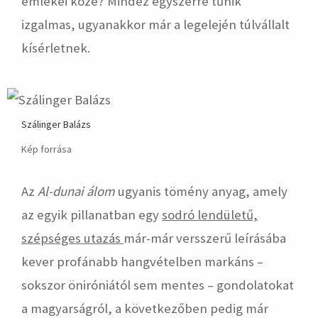
emlékei közé? Mindez egyszerre tűnik
izgalmas, ugyanakkor már a legelején túlvállalt
kísérletnek.
Szálinger Balázs
Kép forrása
Az
Al-dunai álom
ugyanis tömény anyag, amely
az egyik pillanatban egy
sodró lendületű,
szépséges utazás
már-már versszerű leírásába
kever profánabb hangvételben markáns –
sokszor öniróniától sem mentes – gondolatokat
a magyarságról, a következőben pedig már