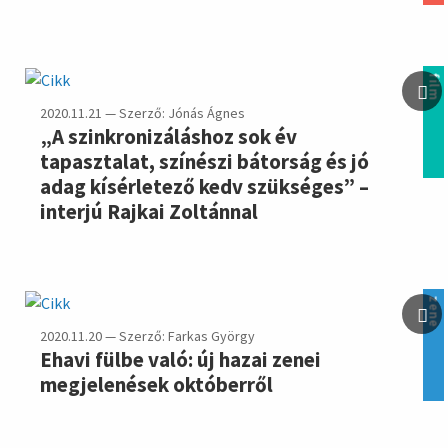
film
2020.11.21 — Szerző: Jónás Ágnes
„A szinkronizáláshoz sok év
tapasztalat, színészi bátorság és jó
adag kísérletező kedv szükséges” –
interjú Rajkai Zoltánnal
zene
2020.11.20 — Szerző: Farkas György
Ehavi fülbe való: új hazai zenei
megjelenések októberről