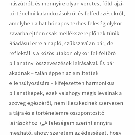
nászútról, és mennyire olyan veretes, földrajzi-
történelmi kalandozásokról és felfedezésekről,
amelyben a hat hónapos terhes feleség olykor
zavarba ejtően csak mellékszereplőnek tűnik.
Ráadásul erre a napló, szűkszavúan bár, de
reflektál is a közös utakon olykor fel-feltörő
pillanatnyi összeveszések leírásaival. És bár
akadnak – talán éppen az említettek
ellensúlyozására – kifejezetten harmonikus
pillanatképek, ezek valahogy mégis leválnak a
szöveg egészéről, nem illeszkednek szervesen
a tájra és a történelemre összpontosító
leírásokhoz. („A feleségem szerint annyira
megható, ahogy szeretem az édességet, hogy