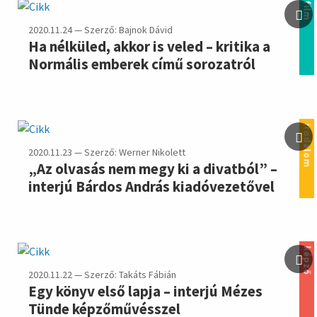
film
2020.11.24 — Szerző: Bajnok Dávid
Ha nélküled, akkor is veled – kritika a
Normális emberek című sorozatról
irodalom
2020.11.23 — Szerző: Werner Nikolett
„Az olvasás nem megy ki a divatból” –
interjú Bárdos András kiadóvezetővel
képző
2020.11.22 — Szerző: Takáts Fábián
Egy könyv első lapja – interjú Mézes
Tünde képzőművésszel