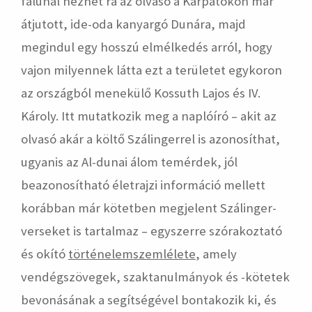
falunál nézhet rá az olvasó a Kárpátokon már
átjutott, ide-oda kanyargó Dunára, majd
megindul egy hosszú elmélkedés arról, hogy
vajon milyennek látta ezt a területet egykoron
az országból menekülő Kossuth Lajos és IV.
Károly. Itt mutatkozik meg a naplóíró – akit az
olvasó akár a költő Szálingerrel is azonosíthat,
ugyanis az Al-dunai álom temérdek, jól
beazonosítható életrajzi információ mellett
korábban már kötetben megjelent Szálinger-
verseket is tartalmaz – egyszerre szórakoztató
és okító
történelemszemlélete
, amely
vendégszövegek, szaktanulmányok és -kötetek
bevonásának a segítségével bontakozik ki, és