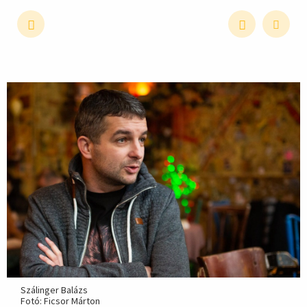
hirdetés
Szálinger Balázs
Fotó: Ficsor Márton