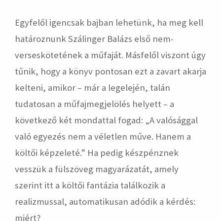
Egyfelől igencsak bajban lehetünk, ha meg kell
határoznunk Szálinger Balázs első nem-
verseskötetének a műfaját. Másfelől viszont úgy
tűnik, hogy a könyv pontosan ezt a zavart akarja
kelteni, amikor – már a legelején, talán
tudatosan a műfajmegjelölés helyett – a
következő két mondattal fogad: „A valósággal
való egyezés nem a véletlen műve. Hanem a
költői képzeleté.” Ha pedig készpénznek
vesszük a fülszöveg magyarázatát, amely
szerint itt a költői fantázia találkozik a
realizmussal, automatikusan adódik a kérdés:
miért?