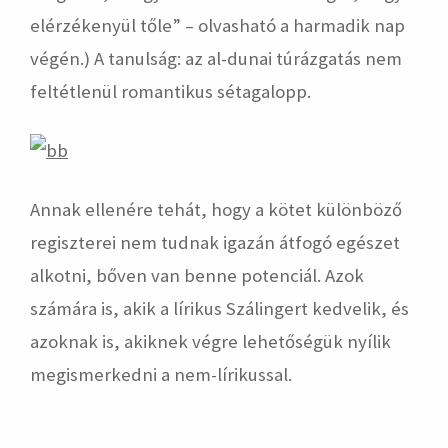
elérzékenyül tőle” – olvasható a harmadik nap
végén.) A tanulság: az al-dunai túrázgatás nem
feltétlenül romantikus sétagalopp.
Annak ellenére tehát, hogy a kötet különböző
regiszterei nem tudnak igazán átfogó egészet
alkotni, bőven van benne potenciál. Azok
számára is, akik a lírikus Szálingert kedvelik, és
azoknak is, akiknek végre lehetőségük nyílik
megismerkedni a nem-lírikussal.