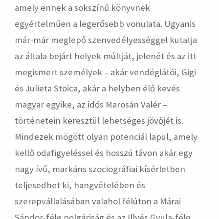
amely ennek a sokszínű könyvnek
egyértelműen a legerősebb vonulata. Ugyanis
már-már meglepő szenvedélyességgel kutatja
az általa bejárt helyek múltját, jelenét és az itt
megismert személyek – akár vendéglátói, Gigi
és Julieta Stoica, akár a helyben élő kevés
magyar egyike, az idős Marosán Valér –
történetein keresztül lehetséges jövőjét is.
Mindezek mögött olyan potenciál lapul, amely
kellő odafigyeléssel és hosszú távon akár egy
nagy ívű, markáns szociográfiai kísérletben
teljesedhet ki, hangvételében és
szerepvállalásában valahol félúton a Márai
Sándor-féle polgáriság és az Illyés Gyula-féle