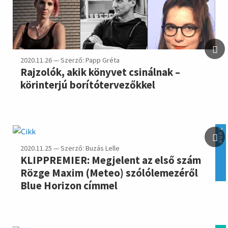
2020.11.26 — Szerző: Papp Gréta
Rajzolók, akik könyvet csinálnak –
körinterjú borítótervezőkkel
zene
2020.11.25 — Szerző: Buzás Lelle
KLIPPREMIER: Megjelent az első szám
Rözge Maxim (Meteo) szólólemezéről
Blue Horizon címmel