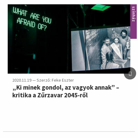
színház
2020.11.19 — Szerző: Feke Eszter
„Ki minek gondol, az vagyok annak” –
kritika a Zűrzavar 2045-ről