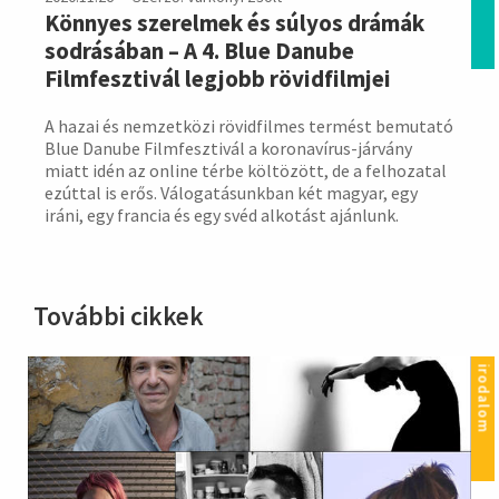
Könnyes szerelmek és súlyos drámák
sodrásában – A 4. Blue Danube
Filmfesztivál legjobb rövidfilmjei
A hazai és nemzetközi rövidfilmes termést bemutató
Blue Danube Filmfesztivál a koronavírus-járvány
miatt idén az online térbe költözött, de a felhozatal
ezúttal is erős. Válogatásunkban két magyar, egy
iráni, egy francia és egy svéd alkotást ajánlunk.
További cikkek
irodalom