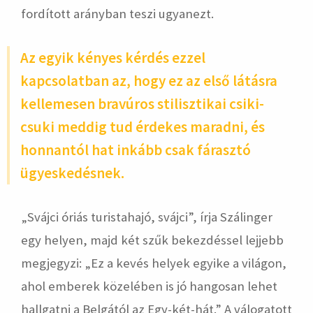
fordított arányban teszi ugyanezt.
Az egyik kényes kérdés ezzel
kapcsolatban az, hogy ez az első látásra
kellemesen bravúros stilisztikai csiki-
csuki meddig tud érdekes maradni, és
honnantól hat inkább csak fárasztó
ügyeskedésnek.
„Svájci óriás turistahajó, svájci”, írja Szálinger
egy helyen, majd két szűk bekezdéssel lejjebb
megjegyzi: „Ez a kevés helyek egyike a világon,
ahol emberek közelében is jó hangosan lehet
hallgatni a Belgától az Egy-két-hát.” A válogatott