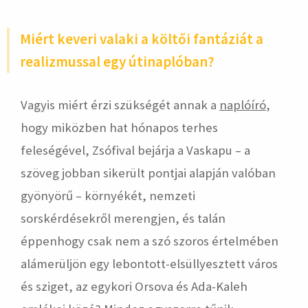
Miért keveri valaki a költői fantáziát a
realizmussal egy útinaplóban?
Vagyis miért érzi szükségét annak a
naplóíró
,
hogy miközben hat hónapos terhes
feleségével, Zsófival bejárja a Vaskapu – a
szöveg jobban sikerült pontjai alapján valóban
gyönyörű – környékét, nemzeti
sorskérdésekről merengjen, és talán
éppenhogy csak nem a szó szoros értelmében
alámerüljön egy lebontott-elsüllyesztett város
és sziget, az egykori Orsova és Ada-Kaleh