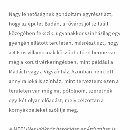
Nagy lehetőségnek gondoltam egyrészt azt,
hogy az épület Budán, a főváros jól szituált
közegében fekszik, ugyanakkor színházilag egy
gyengén ellátott területen, másrészt azt, hogy
a 4-6-os villamosnak köszönhetően benne van
még a körúti vérkeringésben, mint például a
Madách vagy a Vígszínház. Azonban nem lett
annyira lokális színház, mint terveztem: ezen a
területen van még mit pótolnom, szeretnék
egy-két olyan előadást, mely célzottan a
környékbelieket szólítja meg.
A MERLiNes időkhöz hasonlóan az Átriumban is