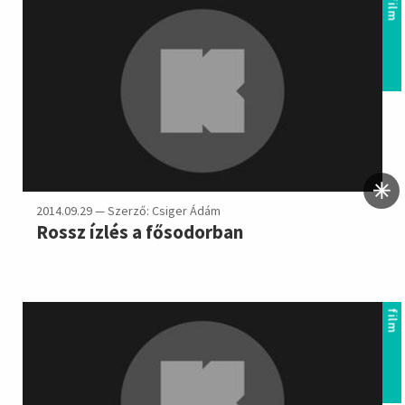
film
2014.09.29 — Szerző: Csiger Ádám
Rossz ízlés a fősodorban
film