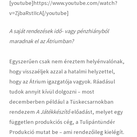
[youtube]https://www.youtube.com/watch?
v=ZjbaRstIIcA[/youtube]
A saját rendezések idő- vagy pénzhiányból
maradnak el az Átriumban?
Egyszerűen csak nem éreztem helyénvalónak,
hogy visszaéljek azzal a hatalmi helyzettel,
hogy az Átrium igazgatója vagyok. Ráadásul
tudok annyit kívül dolgozni – most
decemberben például a Tüskecsarnokban
rendezem
A Játékkészítő
előadást, melyet egy
független produkciós cég, a Tulipántündér
Produkció mutat be – ami rendezőileg kielégít.