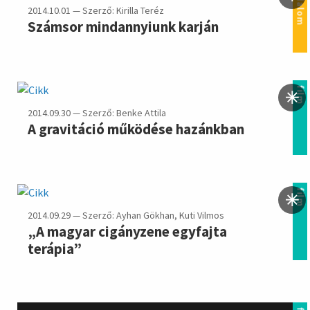
irodalom
2014.10.01 — Szerző: Kirilla Teréz
Számsor mindannyiunk karján
film
2014.09.30 — Szerző: Benke Attila
A gravitáció működése hazánkban
film
2014.09.29 — Szerző: Ayhan Gökhan, Kuti Vilmos
„A magyar cigányzene egyfajta
terápia”