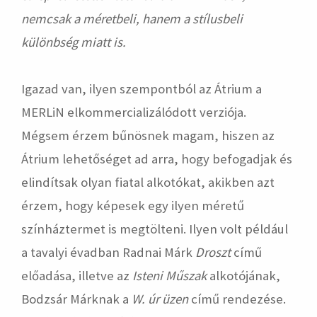
nemcsak a méretbeli, hanem a stílusbeli
különbség miatt is.
Igazad van, ilyen szempontból az Átrium a
MERLiN elkommercializálódott verziója.
Mégsem érzem bűnösnek magam, hiszen az
Átrium lehetőséget ad arra, hogy befogadjak és
elindítsak olyan fiatal alkotókat, akikben azt
érzem, hogy képesek egy ilyen méretű
színháztermet is megtölteni. Ilyen volt például
a tavalyi évadban Radnai Márk
Droszt
című
előadása, illetve az
Isteni Műszak
alkotójának,
Bodzsár Márknak a
W. úr üzen
című rendezése.