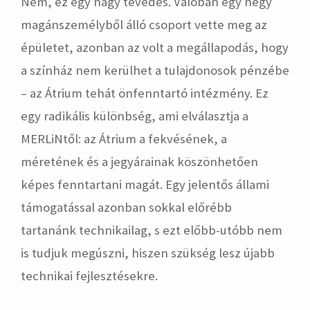
Nem, ez egy nagy tévedés. Valóban egy négy
magánszemélyből álló csoport vette meg az
épületet, azonban az volt a megállapodás, hogy
a színház nem kerülhet a tulajdonosok pénzébe
– az Átrium tehát önfenntartó intézmény. Ez
egy radikális különbség, ami elválasztja a
MERLiNtől: az Átrium a fekvésének, a
méretének és a jegyárainak köszönhetően
képes fenntartani magát. Egy jelentős állami
támogatással azonban sokkal előrébb
tartanánk technikailag, s ezt előbb-utóbb nem
is tudjuk megúszni, hiszen szükség lesz újabb
technikai fejlesztésekre.