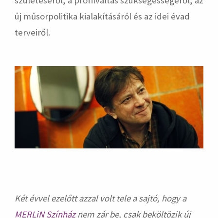
születéséről, a profilváltás szükségességéről, az
új műsorpolitika kialakításáról és az idei évad
terveiről.
Két évvel ezelőtt azzal volt tele a sajtó, hogy a
MERLiN Színház
nem zár be, csak beköltözik új