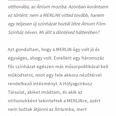
otthonába, az Átrium moziba. Azonban korántsem
ez történt: nem a MERLiNt vitted tovább, hanem
egy teljesen új színházat hoztál létre Átrium Film-
Színház néven. Mi állt a döntésed hátterében?
Azt gondoltam, hogy a MERLiN úgy volt jó és
egységes, ahogy volt. Emellett egy háromszáz
fős színházat egészen más műsorpolitikával kell
működtetni, mint egy fele akkora nézőtérrel
rendelkező intézményt. A Hólyagcirkusz
Társulat, akiket imádtam, és akik az
otthonukként tekintettek a MERLiNre, azért
nem tudtak átjönni az Átriumba, mert