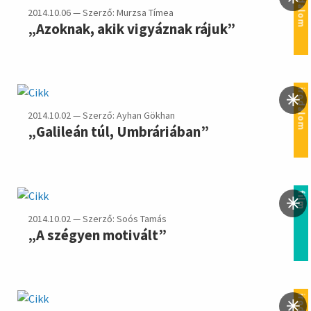
irodalom
2014.10.06 — Szerző: Murzsa Tímea
„Azoknak, akik vigyáznak rájuk”
irodalom
2014.10.02 — Szerző: Ayhan Gökhan
„Galileán túl, Umbráriában”
film
2014.10.02 — Szerző: Soós Tamás
„A szégyen motivált”