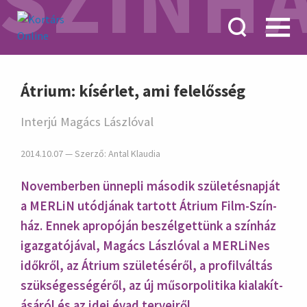
SZÍNH
hirdetés
Átrium: kísérlet, ami felelősség
Interjú Magács Lászlóval
2014.10.07 — Szerző:
Antal Klaudia
Novemberben ünnepli máso­dik szüle­tés­nap­ját
a MERLiN utód­jának tar­tott Átrium Film-Szín­
ház. Ennek apro­póján beszél­gettünk a színház
igaz­gató­jával, Magács Lász­ló­val a MER­LiN­es
időkről, az Átrium szüle­tésé­ről, a profil­váltás
szüksé­gessé­géről, az új műsor­poli­tika ki­ala­kít­
ásá­ról és az idei évad ter­veiről.