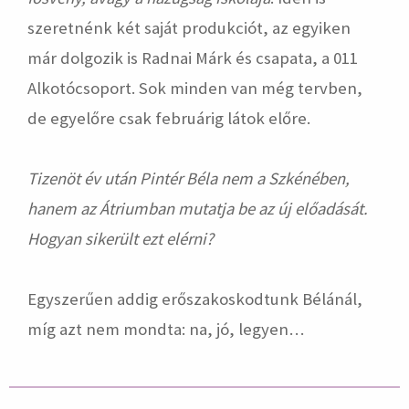
szeretnénk két saját produkciót, az egyiken
már dolgozik is Radnai Márk és csapata, a 011
Alkotócsoport. Sok minden van még tervben,
de egyelőre csak februárig látok előre.
Tizenöt év után Pintér Béla nem a Szkénében,
hanem az Átriumban mutatja be az új előadását.
Hogyan sikerült ezt elérni?
Egyszerűen addig erőszakoskodtunk Bélánál,
míg azt nem mondta: na, jó, legyen…