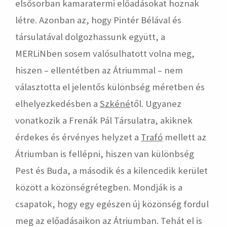
elsősorban kamaratermi előadásokat hoznak
létre. Azonban az, hogy Pintér Bélával és
társulatával dolgozhassunk együtt, a
MERLiNben sosem valósulhatott volna meg,
hiszen – ellentétben az Átriummal – nem
választotta el jelentős különbség méretben és
elhelyezkedésben a
Szkéné
től. Ugyanez
vonatkozik a Frenák Pál Társulatra, akiknek
érdekes és érvényes helyzet a
Trafó
mellett az
Átriumban is fellépni, hiszen van különbség
Pest és Buda, a második és a kilencedik kerület
között a közönségrétegben. Mondják is a
csapatok, hogy egy egészen új közönség fordul
meg az előadásaikon az Átriumban. Tehát el is