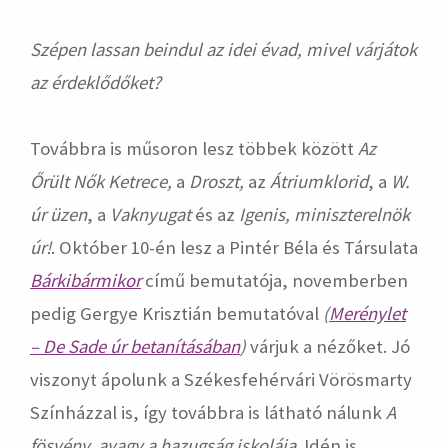
Szépen lassan beindul az idei évad, mivel várjátok
az érdeklődőket?
Továbbra is műsoron lesz többek között
Az
Őrült Nők Ketrece,
a
Droszt,
az
Átriumklorid
, a
W.
úr üzen
, a
Vaknyugat
és az
Igenis, miniszterelnök
úr!
. Október 10-én lesz a Pintér Béla és Társulata
Bárkibármikor
című bemutatója, novemberben
pedig Gergye Krisztián bemutatóval
(
Merénylet
– De Sade úr betanításában
)
várjuk a nézőket. Jó
viszonyt ápolunk a Székesfehérvári Vörösmarty
Színházzal is, így továbbra is látható nálunk
A
fösvény, avagy a hazugság iskolája
. Idén is