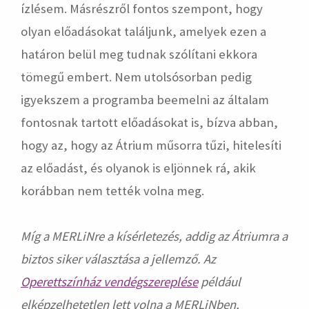
ízlésem. Másrészről fontos szempont, hogy
olyan előadásokat találjunk, amelyek ezen a
határon belül meg tudnak szólítani ekkora
tömegű embert. Nem utolsósorban pedig
igyekszem a programba beemelni az általam
fontosnak tartott előadásokat is, bízva abban,
hogy az, hogy az Átrium műsorra tűzi, hitelesíti
az előadást, és olyanok is eljönnek rá, akik
korábban nem tették volna meg.
Míg a MERLiNre a kísérletezés, addig az Átriumra a
biztos siker választása a jellemző. Az
Operettszínház vendégszereplése
például
elképzelhetetlen lett volna a MERLiNben,