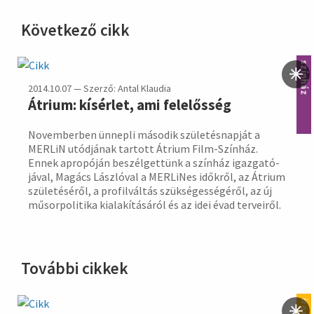
Következő cikk
hirdetés
színház
2014.10.07 — Szerző: Antal Klaudia
Átrium: kísérlet, ami felelősség
Novemberben ünnepli máso­dik szüle­tés­nap­ját a
MERLiN utód­jának tar­tott Átrium Film-Szín­ház.
Ennek apro­póján beszél­gettünk a színház igaz­gató­
jával, Magács Lász­ló­val a MER­LiN­es időkről, az Átrium
szüle­tésé­ről, a profil­váltás szüksé­gessé­géről, az új
műsor­poli­tika ki­ala­kít­ásá­ról és az idei évad ter­veiről.
További cikkek