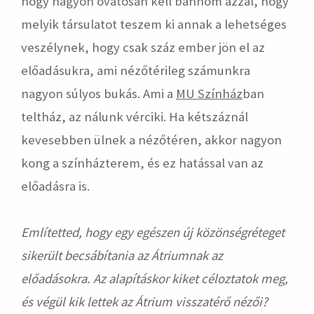
hogy nagyon óvatosan kell bánnom azzal, hogy
melyik társulatot teszem ki annak a lehetséges
veszélynek, hogy csak száz ember jön el az
előadásukra, ami nézőtérileg számunkra
nagyon súlyos bukás. Ami a
MU Színház
ban
teltház, az nálunk vérciki. Ha kétszáznál
kevesebben ülnek a nézőtéren, akkor nagyon
kong a színházterem, és ez hatással van az
előadásra is.
Említetted, hogy egy egészen új közönségréteget
sikerült becsábítania az Átriumnak az
előadásokra. Az alapításkor kiket céloztatok meg,
és végül kik lettek az Átrium visszatérő nézői?