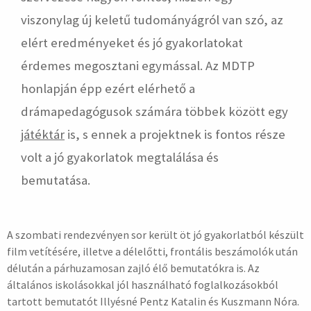
viszonylag új keletű tudományágról van szó, az
elért eredményeket és jó gyakorlatokat
érdemes megosztani egymással. Az MDTP
honlapján épp ezért elérhető a
drámapedagógusok számára többek között egy
játéktár
is, s ennek a projektnek is fontos része
volt a jó gyakorlatok megtalálása és
bemutatása.
A szombati rendezvényen sor került öt jó gyakorlatból készült
film vetítésére, illetve a délelőtti, frontális beszámolók után
délután a párhuzamosan zajló élő bemutatókra is. Az
általános iskolásokkal jól használható foglalkozásokból
tartott bemutatót Illyésné Pentz Katalin és Kuszmann Nóra.