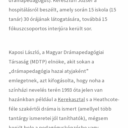
drámapedagógus). Keresztúri József a
hospitálásról beszélt, amely során 15 iskola (15
tanár) 30 órájának látogatására, továbbá 15
fókuszcsoportos interjúra került sor.
Kaposi László, a Magyar Drámapedagógiai
Társaság (MDTP) elnöke, akit sokan a
„drámapedagógia hazai atyjaként”
emlegetnek, azt kifogásolta, hogy noha a
színházi nevelés terén 1993 óta jelen van
hazánkban például a
Kerekasztal
s a Heathcote-
féle szakértői dráma is ismert (amellyel több
tantárgy ismeretei jól taníthatók), mégsem
került bele a pedagógusképzésbe vagy -