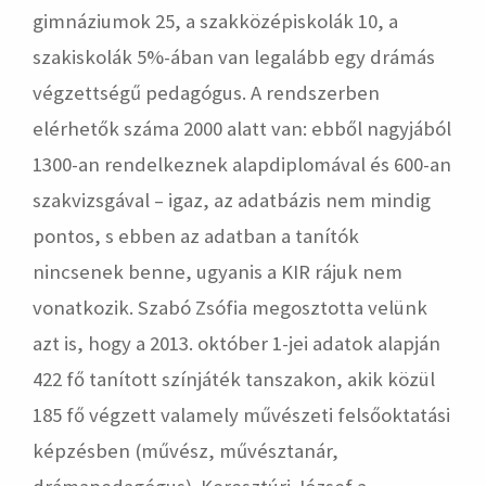
gimnáziumok 25, a szakközépiskolák 10, a
szakiskolák 5%-ában van legalább egy drámás
végzettségű pedagógus. A rendszerben
elérhetők száma 2000 alatt van: ebből nagyjából
1300-an rendelkeznek alapdiplomával és 600-an
szakvizsgával – igaz, az adatbázis nem mindig
pontos, s ebben az adatban a tanítók
nincsenek benne, ugyanis a KIR rájuk nem
vonatkozik. Szabó Zsófia megosztotta velünk
azt is, hogy a 2013. október 1-jei adatok alapján
422 fő tanított színjáték tanszakon, akik közül
185 fő végzett valamely művészeti felsőoktatási
képzésben (művész, művésztanár,