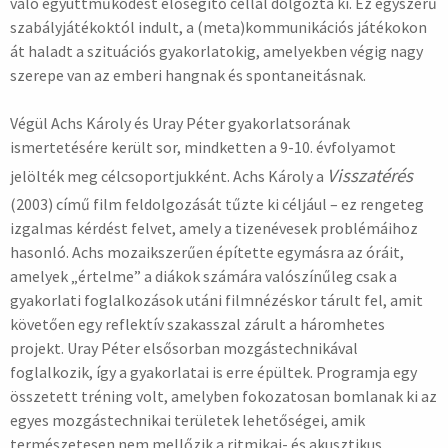
való együttműködést elősegítő céllal dolgozta ki. Ez egyszerű
szabályjátékoktól indult, a (meta)kommunikációs játékokon
át haladt a szituációs gyakorlatokig, amelyekben végig nagy
szerepe van az emberi hangnak és spontaneitásnak.
Végül Achs Károly és Uray Péter gyakorlatsorának
ismertetésére került sor, mindketten a 9-10. évfolyamot
Visszatérés
jelölték meg célcsoportjukként. Achs Károly a
(2003) című film feldolgozását tűzte ki céljául – ez rengeteg
izgalmas kérdést felvet, amely a tizenévesek problémáihoz
hasonló. Achs mozaikszerűen építette egymásra az óráit,
amelyek „értelme” a diákok számára valószínűleg csak a
gyakorlati foglalkozások utáni filmnézéskor tárult fel, amit
követően egy reflektív szakasszal zárult a háromhetes
projekt. Uray Péter elsősorban mozgástechnikával
foglalkozik, így a gyakorlatai is erre épültek. Programja egy
összetett tréning volt, amelyben fokozatosan bomlanak ki az
egyes mozgástechnikai területek lehetőségei, amik
természetesen nem mellőzik a ritmikai- és akusztikus