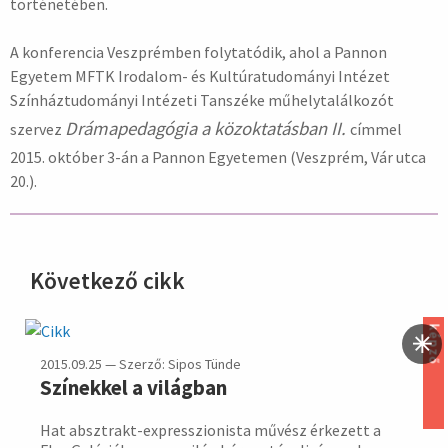
történetében.
A konferencia Veszprémben folytatódik, ahol a Pannon
Egyetem MFTK Irodalom- és Kultúratudományi Intézet
Színháztudományi Intézeti Tanszéke műhelytalálkozót
Drámapedagógia a közoktatásban II.
szervez
címmel
2015. október 3-án a Pannon Egyetemen (Veszprém, Vár utca
20.).
Következő cikk
hirdetés
képző
2015.09.25 — Szerző: Sipos Tünde
Színekkel a világban
Hat absztrakt-expresszi­onista művész érke­zett a