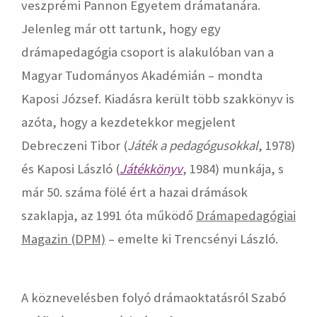
veszprémi Pannon Egyetem drámatanára.
Jelenleg már ott tartunk, hogy egy
drámapedagógia csoport is alakulóban van a
Magyar Tudományos Akadémián – mondta
Kaposi József. Kiadásra került több szakkönyv is
azóta, hogy a kezdetekkor megjelent
Debreczeni Tibor (
Játék a pedagógusokkal
, 1978)
és Kaposi László (
Játékkönyv
, 1984) munkája, s
már 50. száma fölé ért a hazai drámások
szaklapja, az 1991 óta működő
Drámapedagógiai
Magazin (DPM)
– emelte ki Trencsényi László.
A köznevelésben folyó drámaoktatásról Szabó