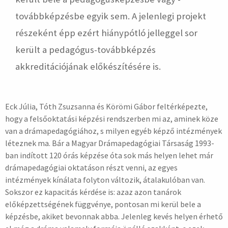
továbbképzésbe egyik sem. A jelenlegi projekt
részeként épp ezért hiánypótló jelleggel sor
került a pedagógus-továbbképzés
akkreditációjának előkészítésére is.
Eck Júlia, Tóth Zsuzsanna és Körömi Gábor feltérképezte,
hogy a felsőoktatási képzési rendszerben mi az, aminek köze
van a drámapedagógiához, s milyen egyéb képző intézmények
léteznek ma. Bár a Magyar Drámapedagógiai Társaság 1993-
ban indított 120 órás képzése óta sok más helyen lehet már
drámapedagógiai oktatáson részt venni, az egyes
intézmények kínálata folyton változik, átalakulóban van.
Sokszor ez kapacitás kérdése is: azaz azon tanárok
előképzettségének függvénye, pontosan mi kerül bele a
képzésbe, akiket bevonnak abba. Jelenleg kevés helyen érhető