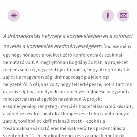
A drámaoktatás helyzete a köznevelésben és a színházi
hirdetés
nevelés a köznevelés eredményességéért
című esemény
egy négy hónapos projektet záró konferencia és szakmai
bemutató volt. A megnyitóban Bogdány Zoltán, a projektet
menedzselő cég ügyvezetője elmondta, hogy átfogó kutatás
zajlott a magyarországi drámapedagógia jelenlegi
helyzetéről. A célja az volt, hogy feltérképezze, hol is tart ma
ez a diszciplína, amelynek intézményes fejlődése nagyjából a
rendszerváltással egyidős hazánkban. A projekt
eredményeképp rengeteg interjú és hospitálási napló készült,
a kérdőívezések és adatok átböngészése több tanulmánnyal
zárult, továbbá öt kisfilm is született – ezek és a
továbbiakban várható eredmények kerültek prezentálásra
szeptember 12-én egy konferencia és szakmai bemutatók