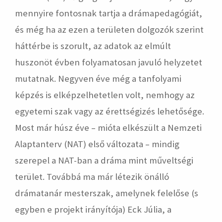
mennyire fontosnak tartja a drámapedagógiát,
és még ha az ezen a területen dolgozók szerint
háttérbe is szorult, az adatok az elmúlt
huszonöt évben folyamatosan javuló helyzetet
mutatnak. Negyven éve még a tanfolyami
képzés is elképzelhetetlen volt, nemhogy az
egyetemi szak vagy az érettségizés lehetősége.
Most már húsz éve – mióta elkészült a Nemzeti
Alaptanterv (NAT) első változata – mindig
szerepel a NAT-ban a dráma mint műveltségi
terület. Továbbá ma már létezik önálló
drámatanár mesterszak, amelynek felelőse (s
egyben e projekt irányítója) Eck Júlia, a