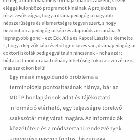
el még a dráma valamely formája önálló szakként, s ezek
eléggé különböző programot kínálnak. A projektben
résztvevők vágya, hogy a drámapedagógia nagyobb
népszerűségre és elismertségre tegyen szert, s hogy
bevonuljon a pedagógiai képzés alapmódszertanába. A
legnagyobb gond – ezt Eck Júlia és Kaposi László is kiemelte
–, hogy a képzők képzéséből igen kevés van, drámapedagógiai
doktori iskolák pedig egyáltalán nincsenek – noha azért
bújtatott módon akad néhány lehetőség fokozatszerzésre is,
más szakokon belül.
Egy másik megoldandó probléma a
terminológia pontosításának hiánya, bár az
MDTP honlapján
sok adat és tájékoztató
információ elérhető, egy teljességre törekvő
szakszótár még várat magára. Az információk
közzététele és a módszertani rendezvények
szervezése nagyon fontos, hiszen egy