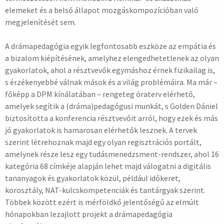
elemeket és a belső állapot mozgáskompozícióban való
megjelenítését sem.
A drámapedagógia egyik legfontosabb eszköze az empátia és
a bizalom kiépítésének, amelyhez elengedhetetlenek az olyan
gyakorlatok, ahol a résztvevők egymáshoz érnek fizikailag is,
s érzékenyebbé válnak mások és a világ problémáira. Ma már –
főképp a DPM kínálatában – rengeteg óraterv elérhető,
amelyek segítik a (dráma)pedagógusi munkát, s Golden Dániel
biztosította a konferencia résztvevőit arról, hogy ezek és más
jó gyakorlatok is hamarosan elérhetők lesznek. A tervek
szerint létrehoznak majd egy olyan regisztrációs portált,
amelynek része lesz egy tudásmenedzsment-rendszer, ahol 16
kategória 68 címkéje alapján lehet majd válogatni a digitális
tananyagok és gyakorlatok közül, például időkeret,
korosztály, NAT-kulcskompetenciák és tantárgyak szerint.
Többek között ezért is mérföldkő jelentőségű az elmúlt
hónapokban lezajlott projekt a drámapedagógia