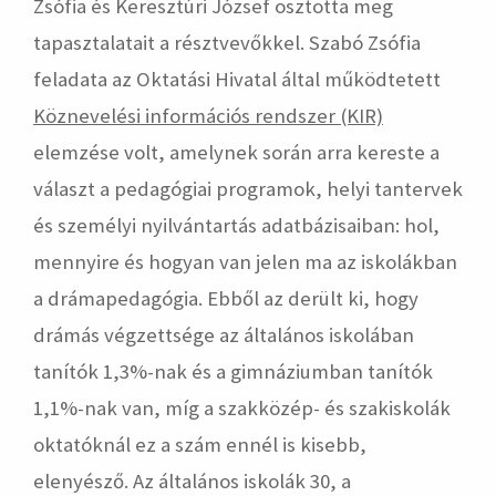
Zsófia és Keresztúri József osztotta meg
tapasztalatait a résztvevőkkel. Szabó Zsófia
feladata az Oktatási Hivatal által működtetett
Köznevelési információs rendszer (KIR)
elemzése volt, amelynek során arra kereste a
választ a pedagógiai programok, helyi tantervek
és személyi nyilvántartás adatbázisaiban: hol,
mennyire és hogyan van jelen ma az iskolákban
a drámapedagógia. Ebből az derült ki, hogy
drámás végzettsége az általános iskolában
tanítók 1,3%-nak és a gimnáziumban tanítók
1,1%-nak van, míg a szakközép- és szakiskolák
oktatóknál ez a szám ennél is kisebb,
elenyésző. Az általános iskolák 30, a