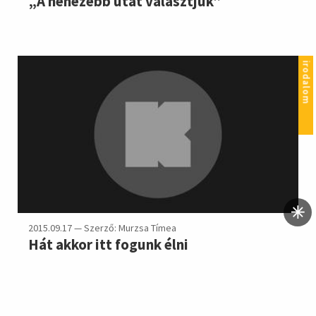
„A nehezebb utat választjuk”
irodalom
2015.09.17 — Szerző: Murzsa Tímea
Hát akkor itt fogunk élni