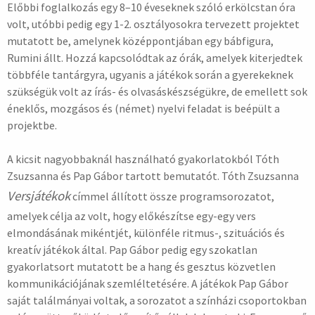
Előbbi foglalkozás egy 8–10 éveseknek szóló erkölcstan óra
volt, utóbbi pedig egy 1-2. osztályosokra tervezett projektet
mutatott be, amelynek középpontjában egy bábfigura,
Rumini állt. Hozzá kapcsolódtak az órák, amelyek kiterjedtek
többféle tantárgyra, ugyanis a játékok során a gyerekeknek
szükségük volt az írás- és olvasáskészségükre, de emellett sok
éneklős, mozgásos és (német) nyelvi feladat is beépült a
projektbe.
A kicsit nagyobbaknál használható gyakorlatokból Tóth
Zsuzsanna és Pap Gábor tartott bemutatót. Tóth Zsuzsanna
Versjátékok
címmel állított össze programsorozatot,
amelyek célja az volt, hogy előkészítse egy-egy vers
elmondásának mikéntjét, különféle ritmus-, szituációs és
kreatív játékok által. Pap Gábor pedig egy szokatlan
gyakorlatsort mutatott be a hang és gesztus közvetlen
kommunikációjának szemléltetésére. A játékok Pap Gábor
saját találmányai voltak, a sorozatot a színházi csoportokban