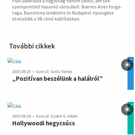
Flux Galé­riába a nagy­világ három távoli, ám sok
szem­pont­ból hasonló váro­sából. Buenos Aires forga­
taga, Barce­lona len­dülete és Buda­pest nyüzs­gése
ötvö­ződik a 3B című kiállí­tásban.
További cikkek
zene
2015.09.25 — Szerző: Soós Tamás
„Pozitívan beszélünk a halálról”
film
2015.09.24 — Szerző: Szabó G. Ádám
Hollywoodi hegycsúcs