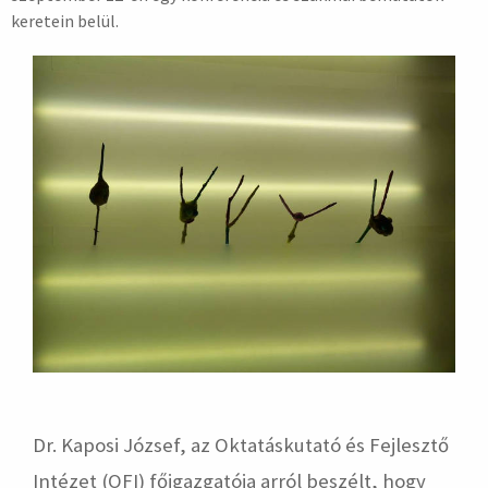
keretein belül.
Dr. Kaposi József, az Oktatáskutató és Fejlesztő
Intézet (OFI) főigazgatója arról beszélt, hogy