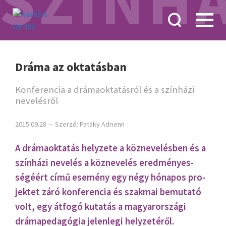
SZÍNH
hirdetés
Dráma az oktatásban
Konferencia a drámaoktatásról és a színházi
nevelésről
2015.09.28 — Szerző:
Pataky Adrienn
A drámaoktatás helyzete a köz­neve­lésben és a
szín­házi nevelés a köz­neve­lés ered­ményes­
ségéért című ese­mény egy négy hóna­pos pro­
jektet záró konfe­rencia és szak­mai bemu­tató
volt, egy átfogó kuta­tás a magyar­országi
dráma­peda­gógia jelenlegi hely­zetéről.