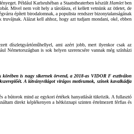
 lényeget. Például Karlsruhéban a Staatstheaterben készült
Hamlet
ben
t. Mivel nem volt hely a tárolásra, el kellett vetnünk az ötletet, de
légvárra épített birodalomnak, a populista rendszer bizonytalanságának
k truvájnak. Alázat kell ahhoz, hogy azt tudjam mondani, oké, ebben
tt díszletgyártóműhellyel, ami azért jobb, mert ilyenkor csak az
éldául Németországban is sok helyen szerencsére vannak még színházi
k körében is nagy sikernek örvend, a 2018-as
VIDOR
F
esztiválon
kszereplőét. A látványvilágot virágos motívumok, színek kavalkádja
l és a bútorok mind az egykori értékek hanyatlását tükrözik. A fullasztó
náltam direkt képlékenyen a hétköznapi szinten értelmezett férfias és