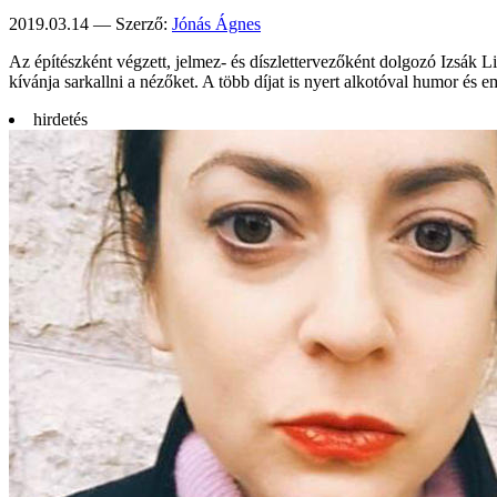
2019.03.14 — Szerző:
Jónás Ágnes
Az építészként végzett, jelmez- és díszlettervezőként dolgozó Izsák L
kívánja sarkallni a nézőket. A több díjat is nyert alkotóval humor és
hirdetés