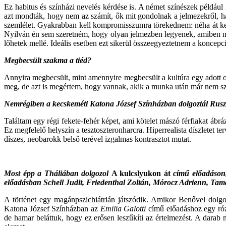
Ez habitus és színházi nevelés kérdése is. A német színészek például
azt mondták, hogy nem az számít, ők mit gondolnak a jelmezekről, h
szemlélet. Gyakrabban kell kompromisszumra törekednem: néha át kell 
Nyilván én sem szeretném, hogy olyan jelmezben legyenek, amiben nem
lőhetek mellé. Ideális esetben ezt sikerül összeegyeztetnem a koncepció
Megbecsült szakma a tiéd?
Annyira megbecsült, mint amennyire megbecsült a kultúra egy adott o
meg, de azt is megértem, hogy vannak, akik a munka után már nem sz
Nemrégiben a kecskeméti Katona József Színházban dolgoztál Rus
Találtam egy régi fekete-fehér képet, ami kötelet mászó férfiakat ábr
Ez megfelelő helyszín a tesztoszteronharcra. Hiperrealista díszletet 
díszes, neobarokk belső terével izgalmas kontrasztot mutat.
Most épp a Tháliában dolgozol
A kulcslyukon át
című előadáson
előadásban Schell Judit, Friedenthal Zoltán, Mórocz Adrienn, Tamá
A történet egy magánpszichiátrián játszódik. Amikor Benővel dolg
Katona József Színházban az
Emilia Galotti
című előadáshoz egy rózs
de hamar beláttuk, hogy ez erősen leszűkíti az értelmezést. A darab