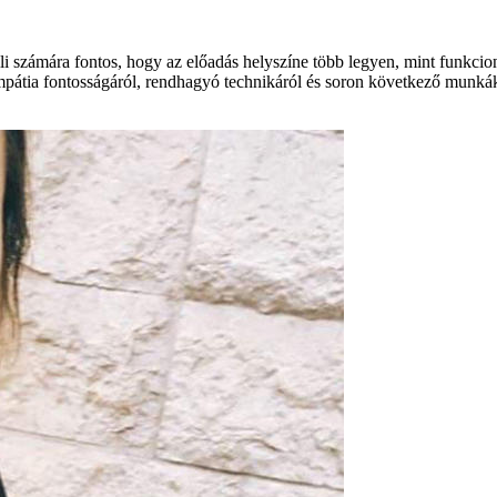
ili számára fontos, hogy az előadás helyszíne több legyen, mint funkci
 empátia fontosságáról, rendhagyó technikáról és soron következő munká