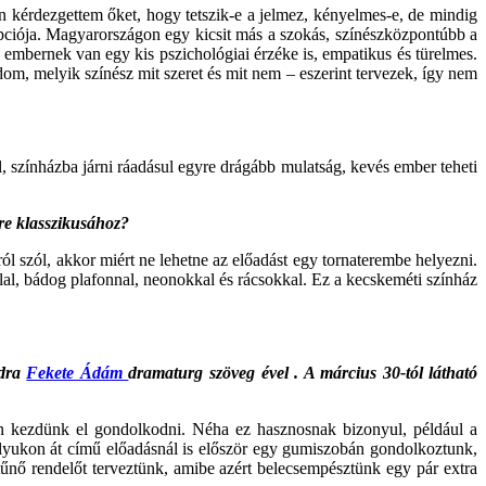
on kérdezgettem őket, hogy tetszik-e a jelmez, kényelmes-e, de mindig
pciója. Magyarországon egy kicsit más a szokás, színészközpontúbb a
 embernek van egy kis pszichológiai érzéke is, empatikus és türelmes.
m, melyik színész mit szeret és mit nem – eszerint tervezek, így nem
 színházba járni ráadásul egyre drágább mulatság, kevés ember teheti
e klasszikusához?
ról szól, akkor miért ne lehetne az előadást egy tornaterembe helyezni.
llal, bádog plafonnal, neonokkal és rácsokkal. Ez a kecskeméti színház
adra
Fekete Ádám
dramaturg
szöveg
ével
. A március 30-tól látható
en kezdünk el gondolkodni. Néha ez hasznosnak bizonyul, például a
lcslyukon át című előadásnál is először egy gumiszobán gondolkoztunk,
tűnő rendelőt terveztünk, amibe azért belecsempésztünk egy pár extra