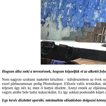
Hogyan állsz neki a tervezésnek, hogyan képzeljük el az alkotói fol
Nem nagyon szoktam makettet készíteni – kifejlesztettem az évek sor
ezzel párhuzamosan pedig Photoshopot. Először valós textúrákat, tár
teljesen úgy néz ki, mint
A hattyú
díszlete. Annyi ennek az eljárásn
vagyis amibe bele tudsz kukucskálni. Ez így sokkal pontosabb képet 
Egy
kevés díszlettel operáló, minimalista előadásban dolgozni kön