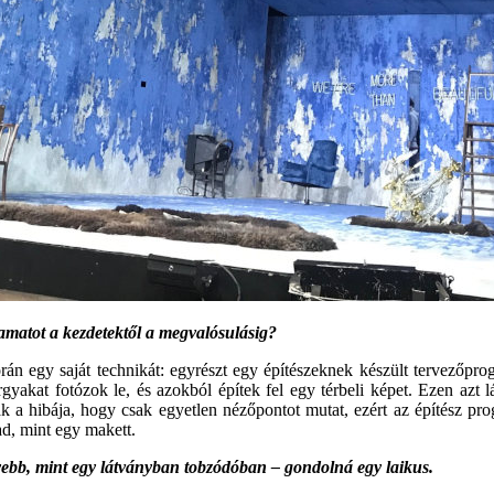
yamatot a kezdetektől a megvalósulásig?
án egy saját technikát: egyrészt egy építészeknek készült tervezőpro
gyakat fotózok le, és azokból építek fel egy térbeli képet. Ezen azt 
ak a hibája, hogy csak egyetlen nézőpontot mutat, ezért az építész 
ad, mint egy makett.
nyebb, mint egy látványban tobzódóban
–
gondolná egy laikus.