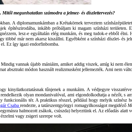
n. Mitől megunhatatlan számodra a jelmez- és díszlettervezés?
iókban. A diplomamunkámban a Krétakörnek terveztem színházépülete
menjek építészirodába, inkább próbáljam ki magam színházi területen. 
nézzem, lesz-e egyáltalán elég munkám, és meg tudok-e ebből élni. H
többé már nem akarsz kiszállni. Egyébként a színházi díszlet- és jelm
 el. Ez így igazi endorfinbomba.
 Mindig vannak újabb mániáim, amiket addig viszek, amíg ki nem élem 
imat absztrakt módon használt realizmusként jellemezték. Ami nem válto
kinyilatkoztatásnak tűnjenek a munkáim. A védjegyre visszatérve mé
a rendelkezik olyan mondanivalóval, ami elgondolkodtatja a nézőt, s am
agy funkcionális tér. A praktikus résszel, például hogy melyik színés
lgár Csaba
rendezte, a tatárszentgyörgyi romagyilkosságot megidéző
Me
ál, egymásra halmozott zsákok, csúszda) helyeztünk el. Az előadás alatt 
rzelmi vagy zsigeri szerepe volt.