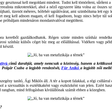
gy gesztussal kell megoldani mindent. Tudni kell tömöríteni, sűríteni a
ista mikroterekkel, ahol a néző egyszerre látta volna az összes szobá
újható, tizenöt méteres, hófehér ugrálóvárat, ami szimbóluma lett egy 
mert meg kell adnom magam, el kell fogadnom, hogy nincs helye túl so
y ne próbáljam mindenáron mondanivalóval megtölteni.
ra keretből gazdálkodhatok. Régen szinte minden színház rendelkeze
ővárosi színház külsős céget bíz meg az előállítással. Vidéken vagy p
l készül.
ttyú
című darabját, amely nemcsak a közönség, hanem a kritikuso
át, Polgár Csaba a legjobb rendezését,
Für Anikó
a legjobb női mellé
zegény tanító, Ági Miklós áll. A tér a kopott falakkal, a régi csillárra
l a szexualitás is esztétikaként vagy eszközként van jelen. Ezért hasz
nd rangban, mind felfogásban kívülállónak számít ebben a közegben.
t?