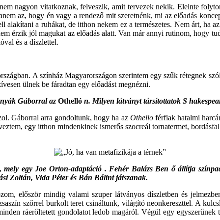
 nem nagyon vitatkoznak, felveszik, amit tervezek nekik. Eleinte folyt
anem az, hogy én vagy a rendező mit szeretnénk, mi az előadás konce
alakítani a ruhákat, de itthon nekem ez a természetes. Nem árt, ha az
 érzik jól magukat az előadás alatt. Van már annyi rutinom, hogy tudo
val és a díszlettel.
rszágban. A színház Magyarországon szerintem egy szűk rétegnek szól,
ívesen ülnek be fáradtan egy előadást megnézni.
znyák Gáborral az
Othelló
n. Milyen látványt társítottatok
S
hakespear
ázol. Gáborral arra gondoltunk, hogy ha az
Othello
férfiak hatalmi harcá
terveztem, egy itthon mindenkinek ismerős szocreál tornatermet, bordásfa
, mely egy Joe Orton-adaptáció
.
Fehér Balázs Ben
ő
állítja színp
si Zoltán, Vida Péter és Bán Bálint játszanak.
ozom, először mindig valami szuper látványos díszletben és jelmezb
aszín szőrrel burkolt teret csináltunk, világító neonkereszttel. A ku
 minden ráerőltetett gondolatot ledob magáról. Végül egy egyszerűnek 