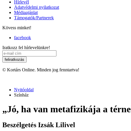
Hírlevél
Adatvédelmi nyilatkozat
Médiaajánlat
Támogatók/Partnerek
Kövess minket!
facebook
Iratkozz fel hírlevelünkre!
© Kortárs Online. Minden jog fenntartva!
Nyitóoldal
Színház
„Jó, ha van metafizikája a térn
Beszélgetés Izsák Lilivel