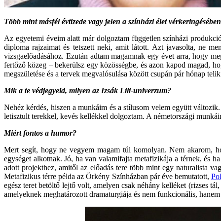
Több mint másfél évtizede vagy jelen a színházi élet vérkeringésébe
Az egyetemi éveim alatt már dolgoztam független színházi produkc
diploma rajzaimat és tetszett neki, amit látott. Azt javasolta, ne 
vizsgaelőadásához. Ezután adtam magamnak egy évet arra, hogy meg
fertőző közeg – bekerülsz egy közösségbe, és azon kapod magad, hogy 
megszületése és a tervek megvalósulása között csupán pár hónap telik
Mik a te védjegyeid, milyen az Izsák Lili-univerzum?
Nehéz kérdés, hiszen a munkáim és a stílusom velem együtt változik.
letisztult terekkel, kevés kellékkel dolgoztam. A németországi munká
Miért fontos a humor?
Mert segít, hogy ne vegyem magam túl komolyan. Nem akarom, hogy 
egységet alkotnak. Jó, ha van valamifajta metafizikája a térnek, és h
adott projekthez, amitől az előadás tere több mint egy naturalista v
Metafizikus térre példa az Örkény Színházban pár éve bemutatott,
Po
egész teret betöltő lejtő volt, amelyen csak néhány kelléket (rizses t
amelyeknek meghatározott dramaturgiája és nem funkcionális, hanem é