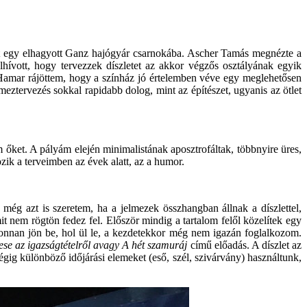
t egy elhagyott Ganz hajógyár csarnokába. Ascher Tamás megnézte a
Elhívott, hogy tervezzek díszletet az akkor végzős osztályának egyik
amar rájöttem, hogy a színház jó értelemben véve egy meglehetősen
eztervezés sokkal rapidabb dolog, mint az építészet, ugyanis az ötlet
őket. A pályám elején minimalistának aposztrofáltak, többnyire üres,
zik a terveimben az évek alatt, az a humor.
g azt is szeretem, ha a jelmezek összhangban állnak a díszlettel,
it nem rögtön fedez fel. Először mindig a tartalom felől közelítek egy
z honnan jön be, hol ül le, a kezdetekkor még nem igazán foglalkozom.
se az igazságtételről avagy A hét szamuráj
című előadás. A díszlet az
végig különböző időjárási elemeket (eső, szél, szivárvány) használtunk,