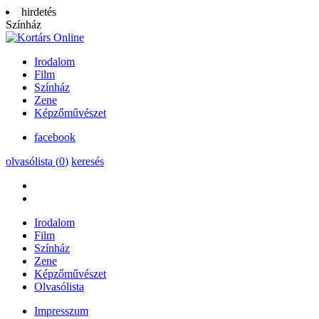
hirdetés
Színház
Irodalom
Film
Színház
Zene
Képzőművészet
facebook
olvasólista (
0
)
keresés
Irodalom
Film
Színház
Zene
Képzőművészet
Olvasólista
Impresszum