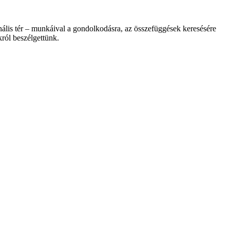
onális tér – munkáival a gondolkodásra, az összefüggések keresésére
król beszélgettünk.