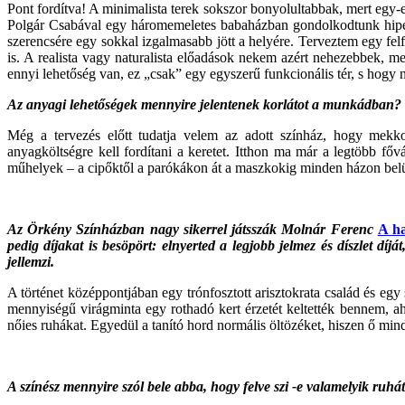
Pont fordítva! A minimalista terek sokszor bonyolultabbak, mert egy-e
Polgár Csabával egy háromemeletes babaházban gondolkodtunk hiperreal
szerencsére egy sokkal izgalmasabb jött a helyére. Terveztem egy felf
is. A realista vagy naturalista előadások nekem azért nehezebbek, 
ennyi lehetőség van, ez „csak” egy egyszerű funkcionális tér, s hog
Az anyagi lehetőségek mennyire jelentenek korlátot a munkádban?
Még a tervezés előtt tudatja velem az adott színház, hogy mekko
anyagköltségre kell fordítani a keretet. Itthon ma már a legtöbb f
műhelyek – a cipőktől a parókákon át a maszkokig minden házon belü
Az Örkény Színházban nagy sikerrel játsszák Molnár Ferenc
A ha
pedig díjakat is besöpört: elnyerted a legjobb jelmez és díszlet díj
jellemzi.
A történet középpontjában egy trónfosztott arisztokrata család és egy s
mennyiségű virágminta egy rothadó kert érzetét keltették bennem, aho
nőies ruhákat. Egyedül a tanító hord normális öltözéket, hiszen ő mi
A színész mennyire szól bele abba, hogy felve
szi
-e
valamelyik
ruhá