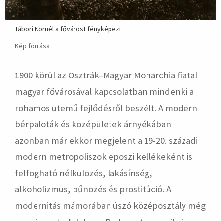
Tábori Kornél a fővárost fényképezi
Kép forrása
1900 körül az Osztrák–Magyar Monarchia fiatal
magyar fővárosával kapcsolatban mindenki a
rohamos ütemű fejlődésről beszélt. A modern
bérpaloták és középületek árnyékában
azonban már ekkor megjelent a 19-20. századi
modern metropoliszok eposzi kellékeként is
felfogható
nélkülözés
, lakásínség,
alkoholizmus
,
bűnözés
és
prostitúció
. A
modernitás mámorában úszó középosztály még