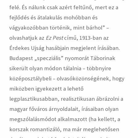
felé. És nálunk csak azért feltűnő, mert ez a
fejlődés és átalakulás mohóbban és
vágyakozóbban történik, mint bárhol” –
olvashatjuk az
Ez Pest
című, 1913-ban az
Érdekes Ujság hasábjain megjelent írásában.
Budapest „specziális” nyomorát Táborinak
sikerült olyan módon tálalnia – többnyire
középosztálybeli – olvasóközönségének, hogy
miközben igyekezett a lehető
legplasztikusabban, realisztikusan ábrázolni a
magyar főváros árnyoldalait, írásaiban olyan
megszólalásmódot alkalmazott (ha kellett, a
korszak romantizáló, ma már meglehetősen