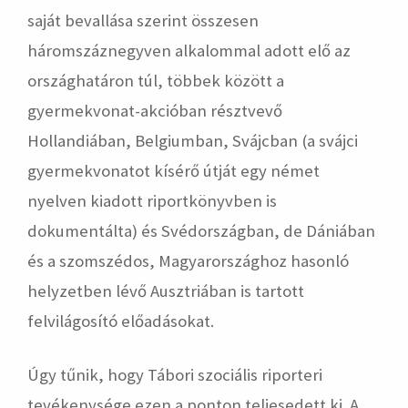
saját bevallása szerint összesen
háromszáznegyven alkalommal adott elő az
országhatáron túl, többek között a
gyermekvonat-akcióban résztvevő
Hollandiában, Belgiumban, Svájcban (a svájci
gyermekvonatot kísérő útját egy német
nyelven kiadott riportkönyvben is
dokumentálta) és Svédországban, de Dániában
és a szomszédos, Magyarországhoz hasonló
helyzetben lévő Ausztriában is tartott
felvilágosító előadásokat.
Úgy tűnik, hogy Tábori szociális riporteri
tevékenysége ezen a ponton teljesedett ki. A