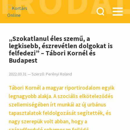
IRODA
hirdetés
„Szokatlanul éles szemű, a
legkisebb, észrevétlen dolgokat is
felfedezi” – Tábori Kornél és
Budapest
2022.03.31 — Szerző:
Perényi Roland
Tábori Kornél a magyar riportirodalom egyik
legnagyobb alakja. A szociális elköteleződés
szellemiségében írt munkái az új urbánus
tapasztalatok feldolgozását segítették, és
nagy szerepük volt abban, hogy a
századforduló rohamosan fejlődő