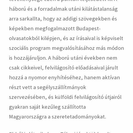
háború és a forradalmak utáni kilátástalanság
arra sarkallta, hogy az addigi szövegekben és
képekben megfogalmazott Budapest-
olvasatokból kilépjen, és az írásaival is képviselt
szociális program megvalósításához más módon
is hozzájáruljon. A háború utáni években nem
csak cikkeivel, felvilágosító előadásaival járult
hozzá a nyomor enyhítéséhez, hanem aktívan
részt vett a segélyszállítmányok
szervezésében, és külföldi felvilágosító útjairól
gyakran saját kezűleg szállította
Magyarországra a szeretetadományokat.