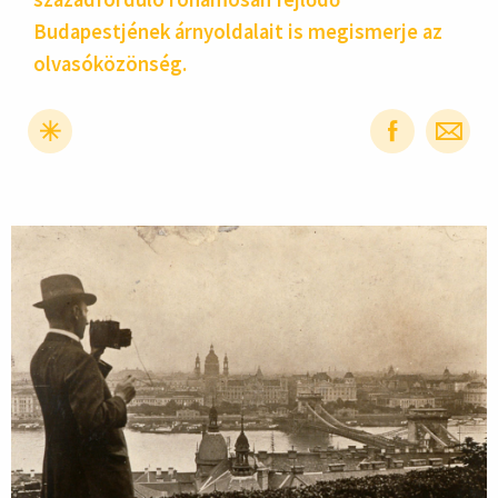
Budapestjének árnyoldalait is megismerje az
olvasóközönség.
hirdetés