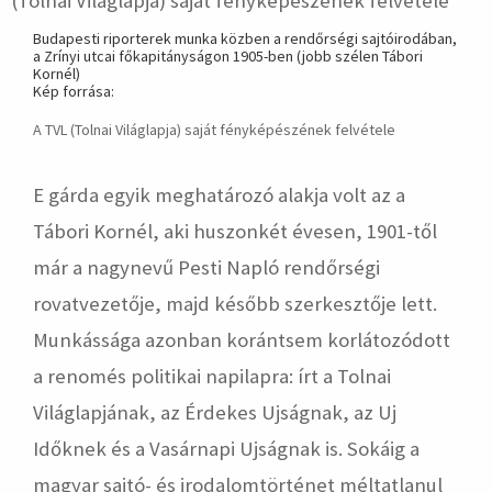
Budapesti riporterek munka közben a rendőrségi sajtóirodában,
a Zrínyi utcai főkapitányságon 1905-ben (jobb szélen Tábori
Kornél)
Kép forrása:
A TVL (Tolnai Világlapja) saját fényképészének felvétele
E gárda egyik meghatározó alakja volt az a
Tábori Kornél, aki huszonkét évesen, 1901-től
már a nagynevű Pesti Napló rendőrségi
rovatvezetője, majd később szerkesztője lett.
Munkássága azonban korántsem korlátozódott
a renomés politikai napilapra: írt a Tolnai
Világlapjának, az Érdekes Ujságnak, az Uj
Időknek és a Vasárnapi Ujságnak is. Sokáig a
magyar sajtó- és irodalomtörténet méltatlanul