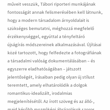
műveit vesszük, Tábori riporteri munkájának
fontosságát annak felismerésében kell látnunk,
hogy a modern társadalom árnyoldalait is
szükséges bemutatni, méghozzá megfelelő
érzékenységgel, egyúttal a tényfeltáró
újságírás módszereinek alkalmazásával. Újításai
közé tartozott, hogy felfedezte a fotográfiának
a társadalmi valóság dokumentálásában – és
egyszerre eladhatóságában – játszott
jelentőségét, írásaiban pedig olyan új stílust
teremtett, amely elhatárolódik a dolgok
romantikus-idealizált, irodalmias
megjelenítésétől. Az írott szöveg és az álló-,
majd később mozgóképi ábrázolások szoros