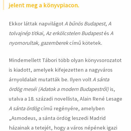
jelent meg a könyvpiacon.
Ekkor láttak napvilágot
A bűnös Budapest
,
A
tolvajnép titkai
,
Az erkölcstelen Budapest
és
A
nyomorultak, gazemberek
című kötetek.
Mindemellett Tábori több olyan könyvsorozatot
is kiadott, amelyek kifejezetten a nagyváros
árnyoldalait mutatták be. Ilyen volt
A
sánta
ördög meséi (Adatok a modern Budapestről)
is,
utalva a 18. századi novellista, Alain René Lesage
A sánta ördög
című regényére, amelyben
„Asmodeus, a sánta ördög leszedi Madrid
házainak a tetejét, hogy a város népének igazi