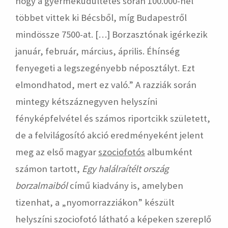
hogy a gyermeküdültetés során 100.000-nél
többet vittek ki Bécsből, míg Budapestről
mindössze 7500-at. […] Borzasztónak igérkezik
január, február, március, április. Éhínség
fenyegeti a legszegényebb néposztályt. Ezt
elmondhatod, mert ez való.” A razziák során
mintegy kétszáznegyven helyszíni
fényképfelvétel és számos riportcikk született,
de a felvilágosító akció eredményeként jelent
meg az első magyar
szociofotós
albumként
számon tartott,
Egy halálraítélt ország
borzalmaiból
című kiadvány is, amelyben
tizenhat, a „nyomorrazziákon” készült
helyszíni szociofotó látható a képeken szereplő