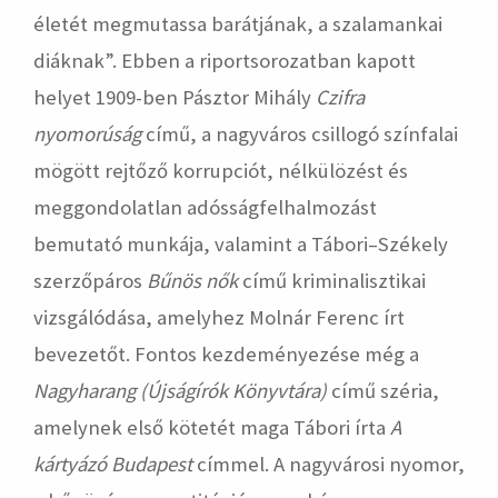
életét megmutassa barátjának, a szalamankai
diáknak”. Ebben a riportsorozatban kapott
helyet 1909-ben Pásztor Mihály
Czifra
nyomorúság
című, a nagyváros csillogó színfalai
mögött rejtőző korrupciót, nélkülözést és
meggondolatlan adósságfelhalmozást
bemutató munkája, valamint a Tábori–Székely
szerzőpáros
Bűnös nők
című kriminalisztikai
vizsgálódása, amelyhez Molnár Ferenc írt
bevezetőt. Fontos kezdeményezése még a
Nagyharang
(Újságírók Könyvtára)
című széria,
amelynek első kötetét maga Tábori írta
A
kártyázó Budapest
címmel. A nagyvárosi nyomor,