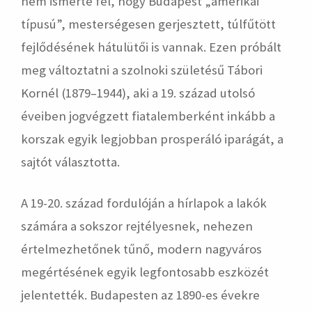
nem ismerte fel, hogy Budapest „amerikai
típusú”, mesterségesen gerjesztett, túlfűtött
fejlődésének hátulütői is vannak. Ezen próbált
meg változtatni a szolnoki születésű Tábori
Kornél (1879–1944), aki a 19. század utolsó
éveiben jogvégzett fiatalemberként inkább a
korszak egyik legjobban prosperáló iparágát, a
sajtót választotta.
A 19-20. század fordulóján a hírlapok a lakók
számára a sokszor rejtélyesnek, nehezen
értelmezhetőnek tűnő, modern nagyváros
megértésének egyik legfontosabb eszközét
jelentették. Budapesten az 1890-es évekre