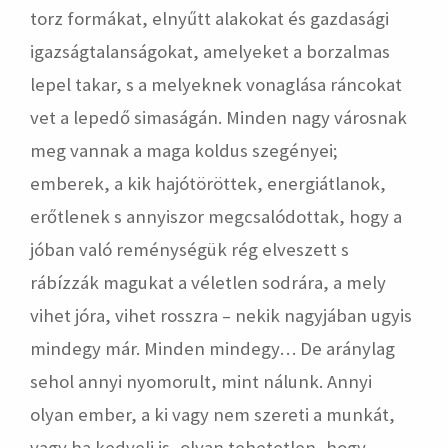
torz formákat, elnyűtt alakokat és gazdasági
igazságtalanságokat, amelyeket a borzalmas
lepel takar, s a melyeknek vonaglása ráncokat
vet a lepedő simaságán. Minden nagy városnak
meg vannak a maga koldus szegényei;
emberek, a kik hajótöröttek, energiátlanok,
erőtlenek s annyiszor megcsalódottak, hogy a
jóban való reménységük rég elveszett s
rábízzák magukat a véletlen sodrára, a mely
vihet jóra, vihet rosszra – nekik nagyjában ugyis
mindegy már. Minden mindegy… De aránylag
sehol annyi nyomorult, mint nálunk. Annyi
olyan ember, a ki vagy nem szereti a munkát,
vagy ha kedveli is, olyan tehetetlen, hogy