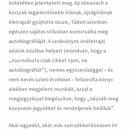
kötetében jelentetett meg. Az almanach a
korszak legjelentősebb íróinak, újságíróinak
életrajzát gyűjtötte össze, Tábori azonban
egészen sajátos stílusban konstruálta meg
autobiográfiáját. A szokványos önéletrajzi
adatok közlése helyett (mondván, hogy a
„zsurnaliszta csak cikket írjon, ne
autobiográfiát”), nemes egyszerűséggel – és
nem kevés üzleti érzékkel – felsorolta könyv
alakban megjelent munkáit, azzal a
megjegyzéssel kiegészítve, hogy „nézzék meg
könyveim jegyzékét és rendeljenek belőlük”.
Akár egyedül, akár más szerzőkkel közösen írt