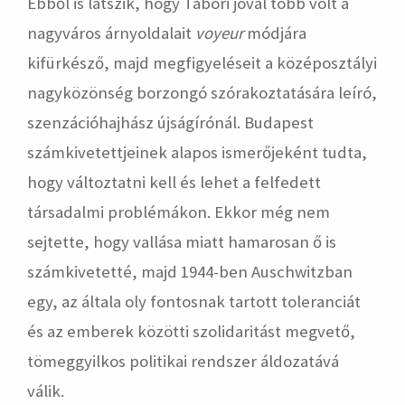
Ebből is látszik, hogy Tábori jóval több volt a
nagyváros árnyoldalait
voyeur
módjára
kifürkésző, majd megfigyeléseit a középosztályi
nagyközönség borzongó szórakoztatására leíró,
szenzációhajhász újságírónál. Budapest
számkivetettjeinek alapos ismerőjeként tudta,
hogy változtatni kell és lehet a felfedett
társadalmi problémákon. Ekkor még nem
sejtette, hogy vallása miatt hamarosan ő is
számkivetetté, majd 1944-ben Auschwitzban
egy, az általa oly fontosnak tartott toleranciát
és az emberek közötti szolidaritást megvető,
tömeggyilkos politikai rendszer áldozatává
válik.