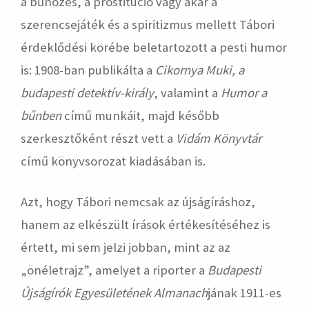
a bűnözés, a prostitúció vagy akár a
szerencsejáték és a spiritizmus mellett Tábori
érdeklődési körébe beletartozott a pesti humor
is: 1908-ban publikálta a
Cikornya Muki, a
budapesti detektív-király
, valamint a
Humor a
bűnben
című munkáit, majd később
szerkesztőként részt vett a
Vidám Könyvtár
című könyvsorozat kiadásában is.
Azt, hogy Tábori nemcsak az újságíráshoz,
hanem az elkészült írások értékesítéséhez is
értett, mi sem jelzi jobban, mint az az
„önéletrajz”, amelyet a riporter a
Budapesti
Újságírók Egyesületének Almanach
jának 1911-es