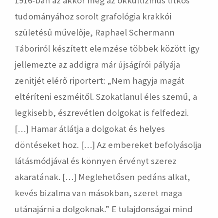
1916-ban az akkor még az okkultizmus titkos
tudományához sorolt grafológia krakkói
születésű művelője, Raphael Schermann
Táboriról készített elemzése többek között így
jellemezte az addigra már újságírói pályája
zenitjét elérő riportert: „Nem hagyja magát
eltéríteni eszméitől. Szokatlanul éles szemű, a
legkisebb, észrevétlen dolgokat is felfedezi.
[…] Hamar átlátja a dolgokat és helyes
döntéseket hoz. […] Az embereket befolyásolja
látásmódjával és könnyen érvényt szerez
akaratának. […] Meglehetősen pedáns alkat,
kevés bizalma van másokban, szeret maga
utánajárni a dolgoknak.” E tulajdonságai mind