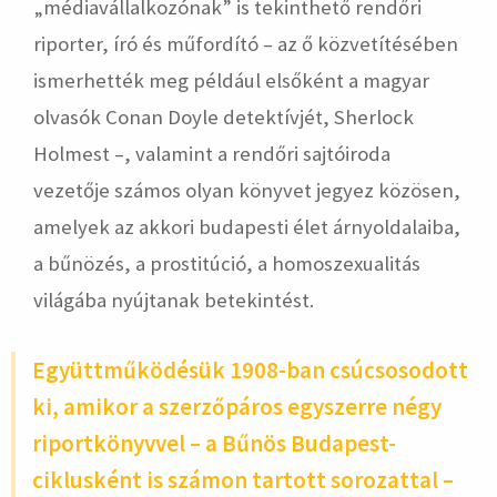
„médiavállalkozónak” is tekinthető rendőri
riporter, író és műfordító – az ő közvetítésében
ismerhették meg például elsőként a magyar
olvasók Conan Doyle detektívjét, Sherlock
Holmest –, valamint a rendőri sajtóiroda
vezetője számos olyan könyvet jegyez közösen,
amelyek az akkori budapesti élet árnyoldalaiba,
a bűnözés, a prostitúció, a homoszexualitás
világába nyújtanak betekintést.
Együttműködésük 1908-ban csúcsosodott
ki, amikor a szerzőpáros egyszerre négy
riportkönyvvel – a Bűnös Budapest-
ciklusként is számon tartott sorozattal –