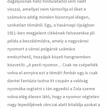
dagályosnak ható fordulataitól sem riadt
vissza), amellyel nem tántorítja el őket e
számukra addig minden bizonnyal idegen,
szokatlan témától. Egy, a Vasárnapi Ujságban
1911-ben megjelent cikkének felvezetése jól
példa a beszédmódra, amely a nagyvárosi
nyomort a városi polgárok számára
emészthető, hozzájuk közeli hangnemben
közvetíti: „A pesti nyomor… Csak ne csépelték
volna el annyira ezt a témát! Ámbár ugy is csak
dantei fantázia tudna itt csupán a valóság
nyomába rugtatni s tán egyedül a Zola szeme
volna elég élesen látó, hogy a nyomor végtelen
nagy lepedőjének ránczai alatt kitalálja azokat a