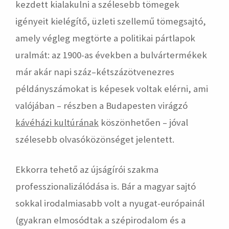
kezdett kialakulni a szélesebb tömegek
igényeit kielégítő, üzleti szellemű tömegsajtó,
amely végleg megtörte a politikai pártlapok
uralmát: az 1900-as években a bulvártermékek
már akár napi száz–kétszázötvenezres
példányszámokat is képesek voltak elérni, ami
valójában – részben a Budapesten virágzó
kávéházi kultúrának
köszönhetően – jóval
szélesebb olvasóközönséget jelentett.
Ekkorra tehető az újságírói szakma
professzionalizálódása is. Bár a magyar sajtó
sokkal irodalmiasabb volt a nyugat-európainál
(gyakran elmosódtak a szépirodalom és a