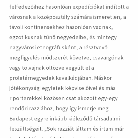
felfedezőihez hasonlóan expedíciókat indított a
városnak a középosztály számára ismeretlen, a
távoli kontinensekhez hasonlóan vadnak,
egzotikusnak tűnő negyedeibe, és mintegy
nagyvárosi etnográfusként, a résztvevő
megfigyelés módszerét követve, csavargónak
vagy tolvajnak öltözve vegyült el a
proletárnegyedek kavalkádjában. Máskor
jótékonysági egyletek képviselőivel és más
riporterekkel közösen csatlakozott egy-egy
rendőri razziához, hogy így ismerje meg
Budapest egyre inkább kiéleződő társadalmi
feszültségeit. „Sok razziát láttam és írtam már