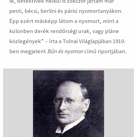
le, detektívek nélkül is sokszor jártam már
pesti, bécsi, berlini és párisi nyomortanyákon.
Épp ezért másképp látom a nyomort, mint a
különben derék rendőrségi urak, vagy pláne
közlegények” – írta a Tolnai Világlapjában 1910-
ben megjelent
Bűn és nyomor
című riportjában.