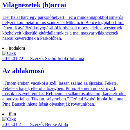
Világnézetek (h)arcai
Élet-halál harc egy parkoló­helyért – ez a minden­napok­ból isme­rős
helyzet kap meta­forikus színe­zetet Miklauzic Bence leg­újabb film­
jében. Kávé­főző kotyo­gá­sából kiol­vasott morze­jelek, a wes­ternek
köz­helyeit kike­rülő gitár­dalla­mok és a mai magyar világ­nézetek
harcai keve­rednek a Parkolóban.
irodalom
2015.01.22 — Szerző: Szabó Imola Julianna
Az ablakmosó
„Finom ereken vacakol a szél, lassan szárad az éjszaka. Fekete.
Fekete a hajad, elterül a tőzeg­ben. Puha. Ha nem nő szár­nyad,
mások kezével repülsz. Reb­benni a szilán­kos ablakon, kapasz­kodni
a pudvás falba. Tisztán, selyem­ben.” Ezúttal Szabó Imola Julianna
Pina Bausch ihlette írását olvas­hatják rova­tunkban.
film
2015.01.21 — Szerző: Benke Attila