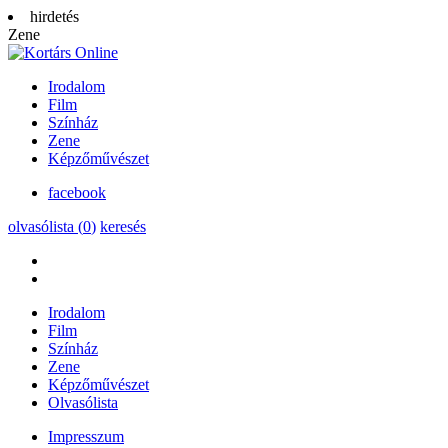
hirdetés
Zene
Irodalom
Film
Színház
Zene
Képzőművészet
facebook
olvasólista (
0
)
keresés
Irodalom
Film
Színház
Zene
Képzőművészet
Olvasólista
Impresszum