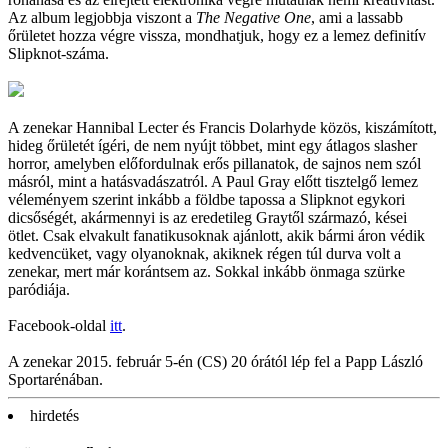
Az album legjobbja viszont a
The Negative One
, ami a lassabb
őrületet hozza végre vissza, mondhatjuk, hogy ez a lemez definitív
Slipknot-száma.
A zenekar Hannibal Lecter és Francis Dolarhyde közös, kiszámított,
hideg őrületét ígéri, de nem nyújt többet, mint egy átlagos slasher
horror, amelyben előfordulnak erős pillanatok, de sajnos nem szól
másról, mint a hatásvadászatról. A Paul Gray előtt tisztelgő lemez
véleményem szerint inkább a földbe tapossa a Slipknot egykori
dicsőségét, akármennyi is az eredetileg Graytől származó, kései
ötlet. Csak elvakult fanatikusoknak ajánlott, akik bármi áron védik
kedvencüket, vagy olyanoknak, akiknek régen túl durva volt a
zenekar, mert már korántsem az. Sokkal inkább önmaga szürke
paródiája.
Facebook-oldal
itt
.
A zenekar 2015. február 5-én (CS) 20 órától lép fel a Papp László
Sportarénában.
hirdetés