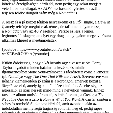
kötelező érzelgősségét idézik fel, nem pedig egy sokat megjárt
veterán banda világát. Az
AOV-
hez
hasonló ígéretes, de aztán
teljesen földbe döngölt szám még a
Nomadic
is.
A rossz és a jó között félúton helyezkedik el a „fő” single, a
Devil in
I
, amely refrénje megint csak rémes, de talán nem olyan rossz, mint
a
Nomadic
vagy az
AOV
esetében. Persze ez lesz a lemez
legfontosabb slágere, amelyet egy drága, a nyugalom megzavarására
alkalmas klippel is megtámogattak.
[youtube]https://www.youtube.com/watch?
v=XEEasR7hVhA[/youtube]
Külön érdekesség, hogy a két kreatív agy elvesztése óta Corey
Taylor ragadott minden hatalmat a kezébe, és mintha
újrahasznosított Stone Sour-számokat is ráerőltetett volna a lemezre
(pl.
Goodbye
vagy
The One That Kills the Least
). Szerencsére van
néhány kiemelkedően jó szám is a korongon, amelyek közül a
Skeptic
az első, amely igazi múltidézést indít be. A sebesség, az
agresszió, az ipari neszek mind-mind a helyükön vannak. Ehhez
társul az album utolsó három teljes értékű száma, a
Custer,
a
The
Negative One
és a záró
If Rain is What You Want
. A
Custer
szintén a
sebes és romboló Slipknotot idézi fel, amit azonban talán az
indokolatlan mennyiségű trágárság ront némileg el, pedig rapes
rohanása és az elrejtett elektronika végre mutatnak némi kreativitást.