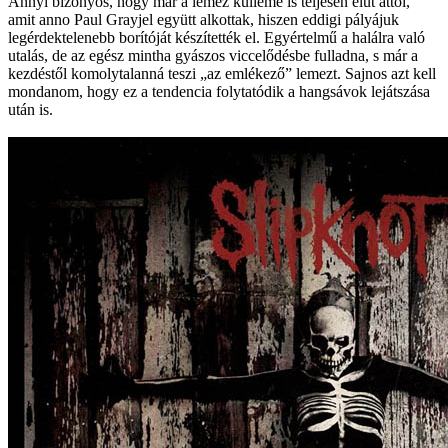
Annyi bizonyos, hogy már a lemez külleme is teljesen elüt attól,
amit anno Paul Grayjel együtt alkottak, hiszen eddigi pályájuk
legérdektelenebb borítóját készítették el. Egyértelmű a halálra való
utalás, de az egész mintha gyászos viccelődésbe fulladna, s már a
kezdéstől komolytalanná teszi „az emlékező” lemezt. Sajnos azt kell
mondanom, hogy ez a tendencia folytatódik a hangsávok lejátszása
után is.