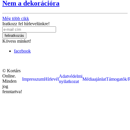
Nem a dekorációra
Még több cikk
Iratkozz fel hírlevelünkre!
Kövess minket!
facebook
© Kortárs
Online.
Adatvédelmi
Impresszum
Hírlevél
Médiaajánlat
Támogatók/P
Minden
nyilatkozat
jog
fenntartva!