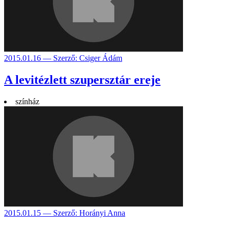
2015.01.16 — Szerző: Csiger Ádám
A levitézlett szupersztár ereje
színház
2015.01.15 — Szerző: Horányi Anna