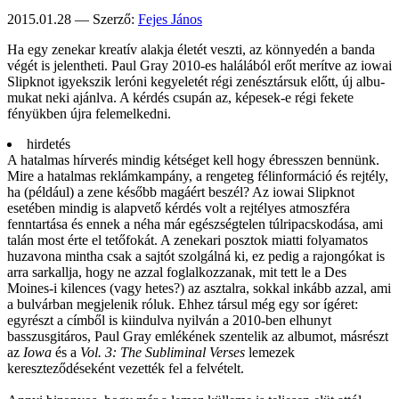
2015.01.28 — Szerző:
Fejes János
Ha egy zenekar kreatív alakja éle­tét veszti, az könnye­dén a banda
végét is jelent­heti. Paul Gray 2010-es halá­lából erőt me­rítve az iowai
Slipknot igyekszik leróni kegye­letét régi zenész­társuk előtt, új albu­
mukat neki ajánlva. A kérdés csupán az, képe­sek-e régi fekete
fényük­ben újra fel­emel­kedni.
hirdetés
A hatalmas hírverés mindig kétséget kell hogy ébresszen bennünk.
Mire a hatalmas reklámkampány, a rengeteg félinformáció és rejtély,
ha (például) a zene később magáért beszél? Az iowai Slipknot
esetében mindig is alapvető kérdés volt a rejtélyes atmoszféra
fenntartása és ennek a néha már egészségtelen túlripacskodása, ami
talán most érte el tetőfokát. A zenekari posztok miatti folyamatos
huzavona mintha csak a sajtót szolgálná ki, ez pedig a rajongókat is
arra sarkallja, hogy ne azzal foglalkozzanak, mit tett le a Des
Moines-i kilences (vagy hetes?) az asztalra, sokkal inkább azzal, ami
a bulvárban megjelenik róluk. Ehhez társul még egy sor ígéret:
egyrészt a címből is kiindulva nyilván a 2010-ben elhunyt
basszusgitáros, Paul Gray emlékének szentelik az albumot, másrészt
az
Iowa
és a
Vol. 3: The Subliminal Verses
lemezek
kereszteződéseként vezették fel a felvételt.