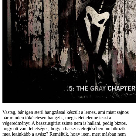
Vastag, bár igen steril hangzással készült a lemez, ami miatt sajnos
bár minden tökéletesen hangzik, mégis élettelenné teszi a
végeredményt. A basszusgitárt szinte nem is hallani, pedig biztos,
hogy ott van: lehetséges, hogy a basszus elrejtésében mutatkozik
meg leginkább a gyász? Reméljük, hogy igen, mert másban nem