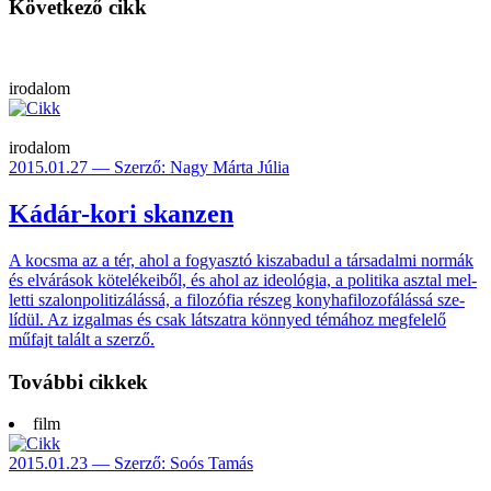
Következő cikk
irodalom
irodalom
2015.01.27 — Szerző: Nagy Márta Júlia
Kádár-kori skanzen
A kocsma az a tér, ahol a fo­gyasz­tó kisza­badul a társa­dalmi normák
és elvá­rások kötelé­keiből, és ahol az ideo­lógia, a poli­tika asz­tal mel­
letti szalon­politi­zá­lássá, a filo­zófia részeg konyha­filozo­fálássá sze­
lídül. Az izgal­mas és csak lát­szatra könnyed témá­hoz meg­felelő
műfajt talált a szerző.
További cikkek
film
2015.01.23 — Szerző: Soós Tamás