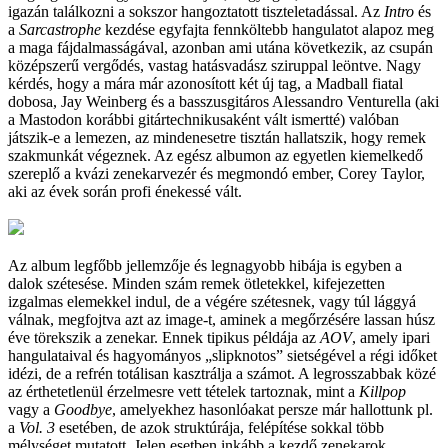
igazán találkozni a sokszor hangoztatott tiszteletadással. Az
Intro
és
a
Sarcastrophe
kezdése egyfajta fennköltebb hangulatot alapoz meg
a maga fájdalmasságával, azonban ami utána következik, az csupán
középszerű vergődés, vastag hatásvadász sziruppal leöntve. Nagy
kérdés, hogy a mára már azonosított két új tag, a Madball fiatal
dobosa, Jay Weinberg és a basszusgitáros Alessandro Venturella (aki
a Mastodon korábbi gitártechnikusaként vált ismertté) valóban
játszik-e a lemezen, az mindenesetre tisztán hallatszik, hogy remek
szakmunkát végeznek. Az egész albumon az egyetlen kiemelkedő
szereplő a kvázi zenekarvezér és megmondó ember, Corey Taylor,
aki az évek során profi énekessé vált.
Az album legfőbb jellemzője és legnagyobb hibája is egyben a
dalok szétesése. Minden szám remek ötletekkel, kifejezetten
izgalmas elemekkel indul, de a végére szétesnek, vagy túl lággyá
válnak, megfojtva azt az image-t, aminek a megőrzésére lassan húsz
éve törekszik a zenekar. Ennek tipikus példája az
AOV
, amely ipari
hangulataival és hagyományos „slipknotos” sietségével a régi időket
idézi, de a refrén totálisan kasztrálja a számot. A legrosszabbak közé
az érthetetlenül érzelmesre vett tételek tartoznak, mint a
Killpop
vagy a
Goodbye
, amelyekhez hasonlóakat persze már hallottunk pl.
a
Vol. 3
esetében, de azok struktúrája, felépítése sokkal több
mélységet mutatott. Jelen esetben inkább a kezdő zenekarok