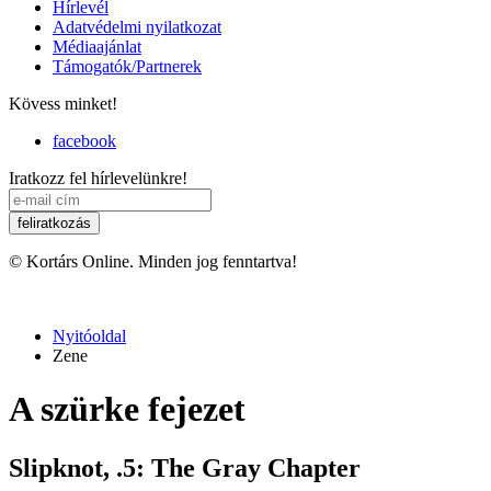
Hírlevél
Adatvédelmi nyilatkozat
Médiaajánlat
Támogatók/Partnerek
Kövess minket!
facebook
Iratkozz fel hírlevelünkre!
© Kortárs Online. Minden jog fenntartva!
Nyitóoldal
Zene
A szürke fejezet
Slipknot, .5: The Gray Chapter