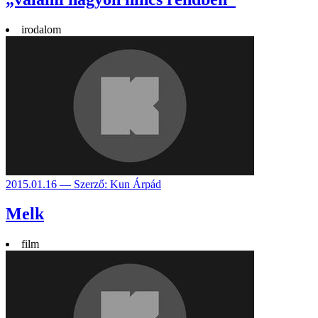
irodalom
2015.01.16 — Szerző: Kun Árpád
Melk
film