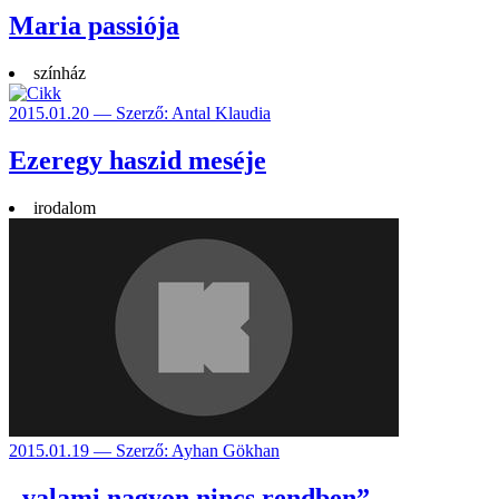
Maria passiója
színház
2015.01.20 — Szerző: Antal Klaudia
Ezeregy haszid meséje
irodalom
2015.01.19 — Szerző: Ayhan Gökhan
„valami nagyon nincs rendben”