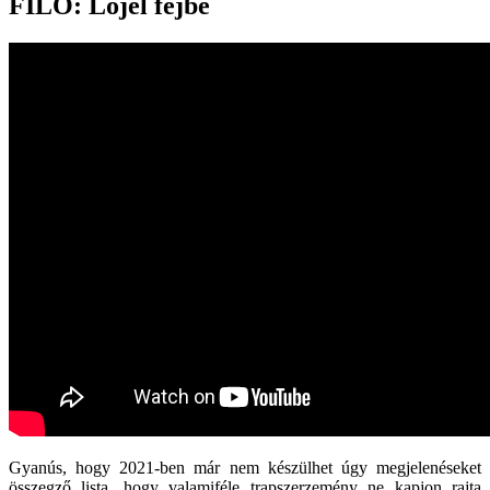
FILO: Lőjél fejbe
Gyanús, hogy 2021-ben már nem készülhet úgy megjelenéseket
összegző lista, hogy valamiféle trapszerzemény ne kapjon rajta