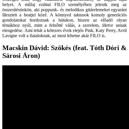
helyet. A műfaj ezúttal FILO személyében jelenik meg az
összesítésünkön, aki poppunk- és melodikus gitárelemeket egyaránt
illesztett a beatjei közé. A könnyed taktusok komoly generációs
gondolatokat hordoznak a hátukon, hiszen az előadó olyan
témákhoz nyúl, mint a felnőtté válás, a szerelem, illetve annak
elengedése. Ami tehát a kétezres évek elején Pink, Katy Perry, Avril
Lavigne volt a fiataloknak, az most lehetne akár FILO is.
Macskin Dávid: Szökés (feat. Tóth Dóri &
Sárosi Áron)