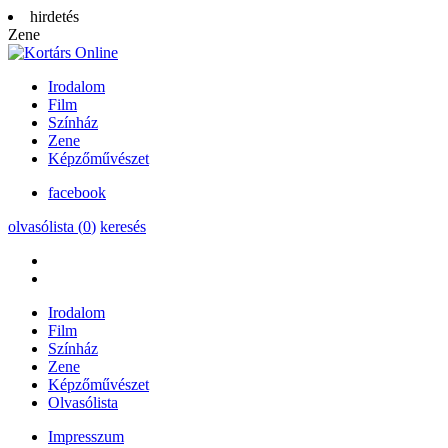
hirdetés
Zene
Irodalom
Film
Színház
Zene
Képzőművészet
facebook
olvasólista (
0
)
keresés
Irodalom
Film
Színház
Zene
Képzőművészet
Olvasólista
Impresszum