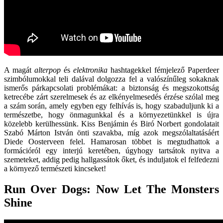
A magát
alterpop
és
elektronika
hashtagekkel fémjelező Paperdeer
szimbólumokkal teli dalával dolgozza fel a valószínűleg sokaknak
ismerős párkapcsolati problémákat: a biztonság és megszokottság
ketrecébe zárt szerelmesek és az elkényelmesedés érzése szólal meg
a szám során, amely egyben egy felhívás is, hogy szabaduljunk ki a
természetbe, hogy önmagunkkal és a környezetünkkel is újra
közelebb kerülhessünk. Kiss Benjámin és Biró Norbert gondolatait
Szabó Márton István önti szavakba, míg azok megszólaltatásáért
Diede Oosterveen felel. Hamarosan többet is megtudhattok a
formációról egy interjú keretében, úgyhogy tartsátok nyitva a
szemeteket, addig pedig hallgassátok őket, és induljatok el felfedezni
a környező természeti kincseket!
Run Over Dogs: Now Let The Monsters
Shine