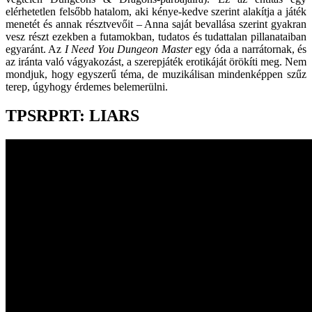
elérhetetlen felsőbb hatalom, aki kénye-kedve szerint alakítja a játék
menetét és annak résztvevőit – Anna saját bevallása szerint gyakran
vesz részt ezekben a futamokban, tudatos és tudattalan pillanataiban
egyaránt. Az
I Need You Dungeon Master
egy óda a narrátornak, és
az iránta való vágyakozást, a szerepjáték erotikáját örökíti meg. Nem
mondjuk, hogy egyszerű téma, de muzikálisan mindenképpen szűz
terep, úgyhogy érdemes belemerülni.
TPSRPRT: LIARS