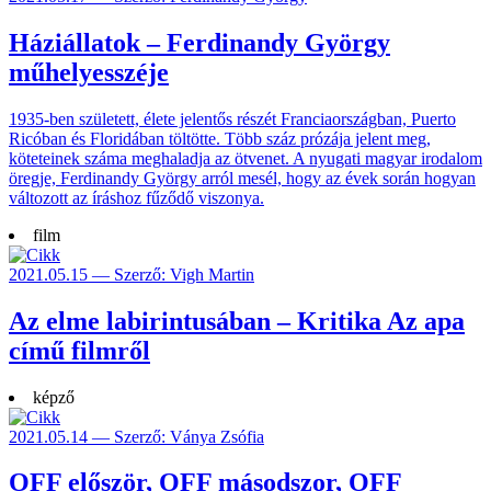
Háziállatok – Ferdinandy György
műhelyesszéje
1935-ben született, élete jelentős részét Franciaországban, Puerto
Ricóban és Floridában töltötte. Több száz prózája jelent meg,
köteteinek száma meghaladja az ötvenet. A nyugati magyar irodalom
öregje, Ferdinandy György arról mesél, hogy az évek során hogyan
változott az íráshoz fűződő viszonya.
film
2021.05.15 — Szerző: Vigh Martin
Az elme labirintusában – Kritika Az apa
című filmről
képző
2021.05.14 — Szerző: Ványa Zsófia
OFF először, OFF másodszor, OFF