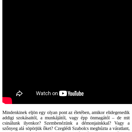
Mindenkinek eljön egy olyan pont az életében, amikor elidegenedik
addigi szokásaitól, a munkájától, vagy épp önmagától – de mit
csinálunk ilyenkor? Szembenézünk a démonjainkkal? Vagy a
szőnyeg alá söpörjük őket? Czeglédi Szabolcs meghúzta a váratlant,