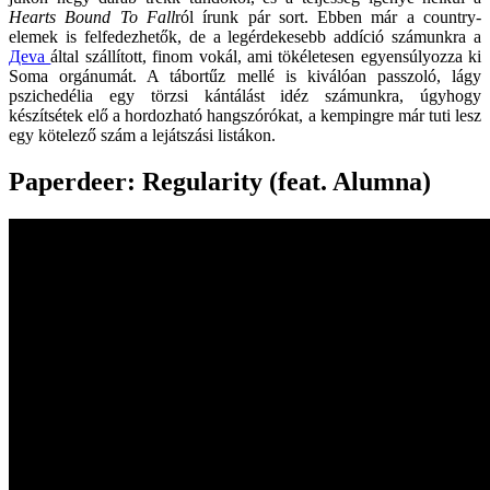
Hearts Bound To Fall
ról írunk pár sort. Ebben már a country-
elemek is felfedezhetők, de a legérdekesebb addíció számunkra a
Дeva
által szállított, finom vokál, ami tökéletesen egyensúlyozza ki
Soma orgánumát. A tábortűz mellé is kiválóan passzoló, lágy
pszichedélia egy törzsi kántálást idéz számunkra, úgyhogy
készítsétek elő a hordozható hangszórókat, a kempingre már tuti lesz
egy kötelező szám a lejátszási listákon.
Paperdeer: Regularity (feat. Alumna)