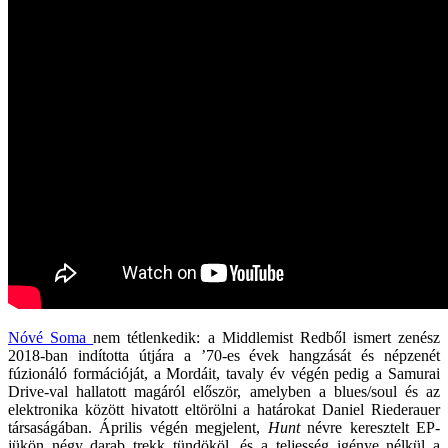
Nóvé Soma
nem tétlenkedik: a Middlemist Redből ismert zenész
2018-ban indította útjára a ’70-es évek hangzását és népzenét
fúzionáló formációját, a Mordáit, tavaly év végén pedig a Samurai
Drive-val hallatott magáról először, amelyben a blues/soul és az
elektronika között hivatott eltörölni a határokat Daniel Riederauer
társaságában. Április végén megjelent,
Hunt
névre keresztelt EP-
jükön négy darab trekk tündököl, és a teljesség igénye nélkül a