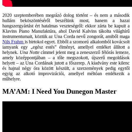
2020 szeptemberében megrázó dolog történt – és nem a második
hullám beköszöntéséről beszélünk most, hanem a hazai
hangszergyártást ért hatalmas veszteségről: ekkor zárta be kapuit a
Klavins Piano Manufaktúra, ahol David Kalvins tákolta világhírű
instrumentumait, köztük az Una Corda nevű zongorát, amiből maga
Nils Frahm
is birtokol egyet. Ebből a szomorú alkalomból kovácsolt
iamyank egy „egész estés” élményt, amellyel emléket állított a
helynek.
Una Notte
címmel jelent meg a zeneszerző félórás lemeze,
amely középpontjában – a tőle megszokott, újszerű megoldások
helyett – az Una Cordának jutott a főszerep. A kiadvány este kilenc
és hajnal négy óra között készült, a szerzemények pedig egytől
egyig az alkotó improvizációi, amellyel méltóan emlékezik a
műhelyre.
MA’AM: I Need You Dunegon Master