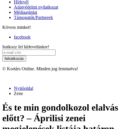
Hírlevél
Adatvédelmi nyilatkozat
Médiaajánlat
Támogatók/Partnerek
Kövess minket!
facebook
Iratkozz fel hírlevelünkre!
© Kortárs Online. Minden jog fenntartva!
Nyitóoldal
Zene
És te min gondolkozol elalvás
előtt? – Áprilisi zenei
megjelenések listája határon