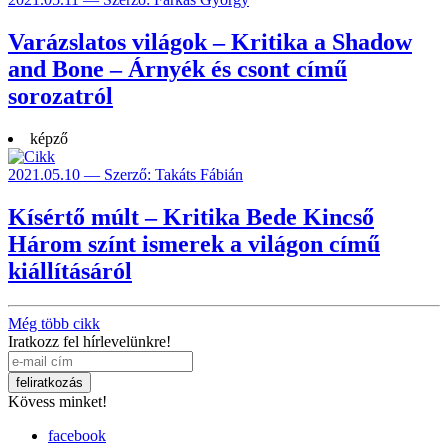
Varázslatos világok – Kritika a Shadow
and Bone – Árnyék és csont című
sorozatról
képző
2021.05.10 — Szerző: Takáts Fábián
Kísértő múlt – Kritika Bede Kincső
Három színt ismerek a világon című
kiállításáról
Még több cikk
Iratkozz fel hírlevelünkre!
Kövess minket!
facebook