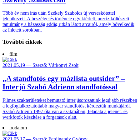
Több év nem írás után Székely Szabolcs új verseskötettel
jelentkezett. A beszélgetés története egy kiérlelt, precíz költészeti
tanulmány a házasság eddig ritkán látott arcairól, amely bővelkedik
az ihletett sorokban.
További cikkek
film
2021.05.19 — Szerző: Várkonyi Zsolt
„A standfotós egy mázlista outsider” –
Interjú Szabó Adrienn standfotóssal
Filmes szakterületeket bemutató interjúsorozatunk legújabb részében
a legfoglalkoztatottabb magyar standfotóst kérdeztük munkájáról.
Szabó Adrienn 1997 óta van a szakmában, feladata a jelenet- és
werkfotók készítése a forgatások alatt.
irodalom
2021.05.17 — Szerző: Ferdinandy György