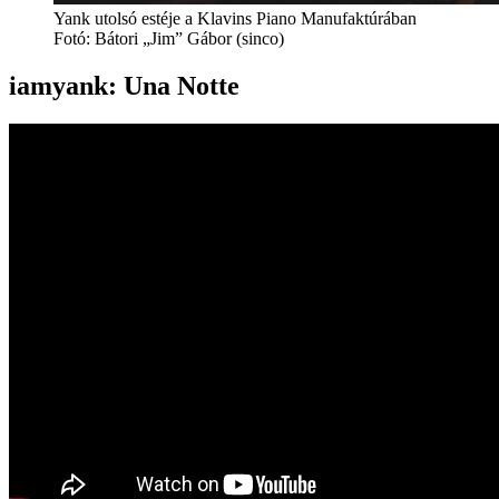
Yank utolsó estéje a Klavins Piano Manufaktúrában
Fotó: Bátori „Jim” Gábor (sinco)
iamyank: Una Notte