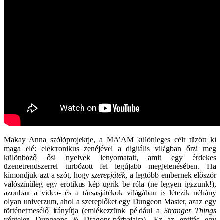
Makay Anna szólóprojektje, a MA’AM különleges célt tűzött ki
maga elé: elektronikus zenéjével a digitális világban őrzi meg
különböző ősi nyelvek lenyomatait, amit egy érdekes
üzenetrendszerrel turbózott fel legújabb megjelenésében. Ha
kimondjuk azt a szót, hogy
szerepjáték
, a legtöbb embernek először
valószínűleg egy erotikus kép ugrik be róla (ne legyen igazunk!),
azonban a video- és a társasjátékok világában is létezik néhány
olyan univerzum, ahol a szereplőket egy Dungeon Master, azaz egy
történetmesélő irányítja (emlékezzünk például a
Stranger Things
végtelen Dungeons & Dragons-párbajaira). Ez az entitás egy