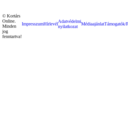
© Kortárs
Online.
Adatvédelmi
Impresszum
Hírlevél
Médiaajánlat
Támogatók/P
Minden
nyilatkozat
jog
fenntartva!