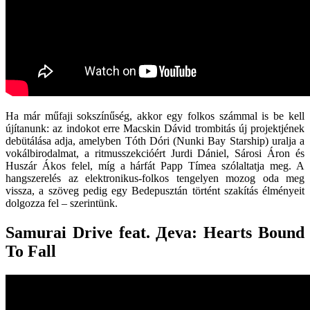
Ha már műfaji sokszínűség, akkor egy folkos számmal is be kell
újítanunk: az indokot erre Macskin Dávid trombitás új projektjének
debütálása adja, amelyben Tóth Dóri (Nunki Bay Starship) uralja a
vokálbirodalmat, a ritmusszekcióért Jurdi Dániel, Sárosi Áron és
Huszár Ákos felel, míg a hárfát Papp Tímea szólaltatja meg. A
hangszerelés az elektronikus-folkos tengelyen mozog oda meg
vissza, a szöveg pedig egy Bedepusztán történt szakítás élményeit
dolgozza fel – szerintünk.
Samurai Drive feat. Дeva: Hearts Bound
To Fall