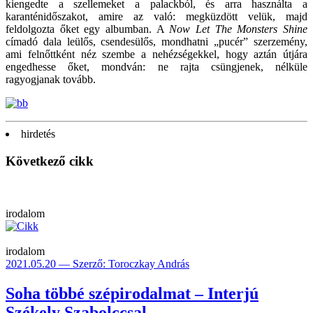
kiengedte a szellemeket a palackból, és arra használta a
karanténidőszakot, amire az való: megküzdött velük, majd
feldolgozta őket egy albumban. A
Now Let The Monsters Shine
címadó dala leülős, csendesülős, mondhatni „pucér” szerzemény,
ami felnőttként néz szembe a nehézségekkel, hogy aztán útjára
engedhesse őket, mondván: ne rajta csüngjenek, nélküle
ragyogjanak tovább.
hirdetés
Következő cikk
irodalom
irodalom
2021.05.20 — Szerző: Toroczkay András
Soha többé szépirodalmat – Interjú
Székely Szabolccsal