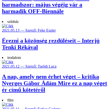
harmadszor: május végéig vár a
harmadik OFF-Biennále
színház
2021.05.13 — Szerző: Feke Eszter
Érezni a közönség rezdüléseit – Interjú
Tenki Rékával
irodalom
2021.05.12 — Szerző: Taródi Luca
A nap, amely nem érhet véget – kritika
Nyerges Gábor Ádám Mire ez a nap véget
ér című kötetéről
film
2021.05.11 — Szerző: Farkas György