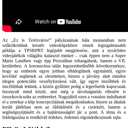
Az „Ez is Terézváros!” pályázatának hála mostanában nem
szűkölködünk kreatív videoklipekben: ennek legizgalmasabb
példája a TPSRPRT legújabb megjelenése, ami a nyolcbites
videojátékok világába kalauzol minket – csak éppen nem a Super
Mario Landben vagy épp Perzsiában rohangálunk, hanem a VII.
kerületben. A koronavírus talán legszembetűnőbb következménye,
hogy az emberek egyre jobban elhidegülnek egymástól, egyre
kevésbé segítenek az elesetteken, hiszen a járvány alatt minden
idegen potenciális veszélyforrássá vált, így egyre önzőbbek és
öncélúbbak lettünk, a közös gyűlölet pedig a legerősebb kapocsnak
bizonyult mind közül, ami még a távolságtartás ellenére is
összekovácsolta az embereket. Nagyjából ezen a vonalon indulhatott
el a zenekar a klip koncepciójának megalkotásakor, hiszen az általuk
kreált játékban nem az öldöklésért és a cselekért, hanem a
segítségnyújtásért és a bajtársiasságért jár a pont. A téma és a
feldolgozása is rendkívül érdekes, érdemes elgondolkoznunk rajta.