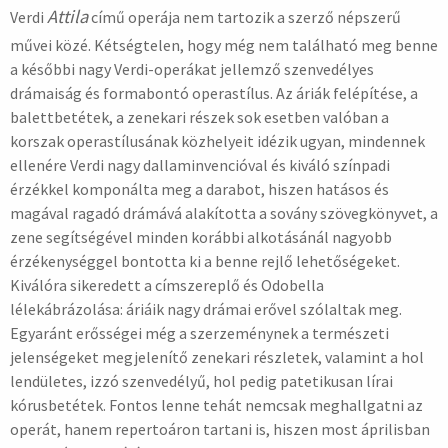
Attila
Verdi
című operája nem tartozik a szerző népszerű
művei közé. Kétségtelen, hogy még nem található meg benne
a későbbi nagy Verdi-operákat jellemző szenvedélyes
drámaiság és formabontó operastílus. Az áriák felépítése, a
balettbetétek, a zenekari részek sok esetben valóban a
korszak operastílusának közhelyeit idézik ugyan, mindennek
ellenére Verdi nagy dallaminvencióval és kiváló színpadi
érzékkel komponálta meg a darabot, hiszen hatásos és
magával ragadó drámává alakította a sovány szövegkönyvet, a
zene segítségével minden korábbi alkotásánál nagyobb
érzékenységgel bontotta ki a benne rejlő lehetőségeket.
Kiválóra sikeredett a címszereplő és Odobella
lélekábrázolása: áriáik nagy drámai erővel szólaltak meg.
Egyaránt erősségei még a szerzeménynek a természeti
jelenségeket megjelenítő zenekari részletek, valamint a hol
lendületes, izzó szenvedélyű, hol pedig patetikusan lírai
kórusbetétek. Fontos lenne tehát nemcsak meghallgatni az
operát, hanem repertoáron tartani is, hiszen most áprilisban