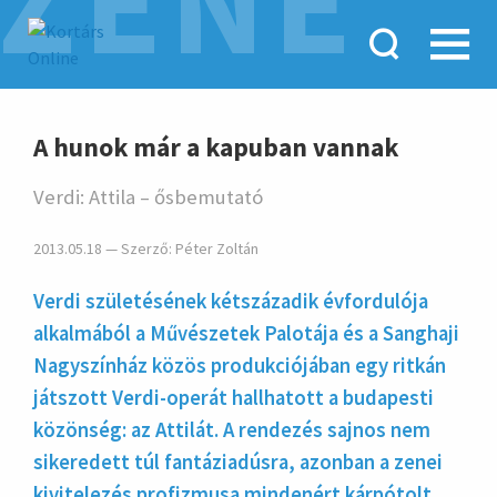
ZENE
hirdetés
A hunok már a kapuban vannak
Verdi: Attila – ősbemutató
2013.05.18 — Szerző:
Péter Zoltán
Verdi születésének kétszá­zadik évfor­dulója
alkal­mából a Művé­szetek Palo­tája és a Sanghaji
Nagy­színház közös produk­ciójában egy ritkán
játszott Verdi-operát hall­hatott a buda­pesti
közön­ség: az Attilát. A rende­zés sajnos nem
sikere­dett túl fan­tázia­dúsra, azonban a zenei
kivite­lezés profiz­musa minde­nért kárpó­tolt.