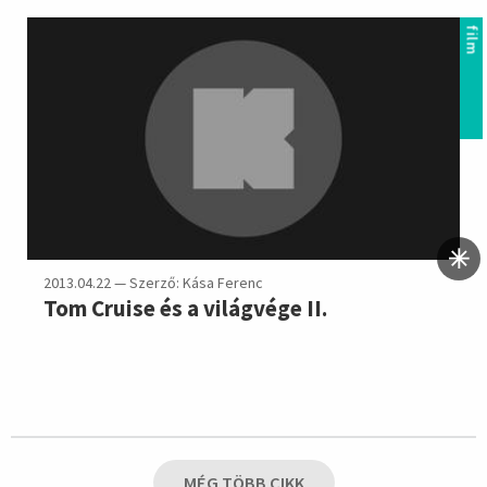
film
2013.04.22 — Szerző: Kása Ferenc
Tom Cruise és a világvége II.
MÉG TÖBB CIKK