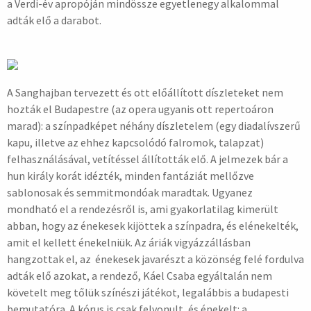
a Verdi-év apropóján mindössze egyetlenegy alkalommal
adták elő a darabot.
A Sanghajban tervezett és ott előállított díszleteket nem
hozták el Budapestre (az opera ugyanis ott repertoáron
marad): a színpadképet néhány díszletelem (egy diadalívszerű
kapu, illetve az ehhez kapcsolódó falromok, talapzat)
felhasználásával, vetítéssel állították elő. A jelmezek bár a
hun király korát idézték, minden fantáziát mellőzve
sablonosak és semmitmondóak maradtak. Ugyanez
mondható el a rendezésről is, ami gyakorlatilag kimerült
abban, hogy az énekesek kijöttek a színpadra, és elénekelték,
amit el kellett énekelniük. Az áriák vigyázzállásban
hangzottak el, az énekesek javarészt a közönség felé fordulva
adták elő azokat, a rendező, Káel Csaba egyáltalán nem
követelt meg tőlük színészi játékot, legalábbis a budapesti
bemutatóra. A kórus is csak felvonult, és énekelt: a