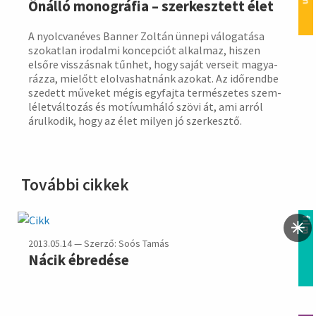
Önálló monográfia – szerkesztett élet
A nyolcvanéves Banner Zoltán ün­nepi válo­gatá­sa
szokat­lan iro­dalmi koncep­ciót alkalmaz, hiszen
elsőre visszás­nak tűnhet, hogy saját verseit magya­
rázza, mielőtt elolvas­hatnánk azokat. Az idő­rendbe
szedett műveket mégis egyfajta termé­szetes szem­
lélet­válto­zás és motívum­háló szövi át, ami arról
árul­kodik, hogy az élet milyen jó szer­kesztő.
További cikkek
film
2013.05.14 — Szerző: Soós Tamás
Nácik ébredése