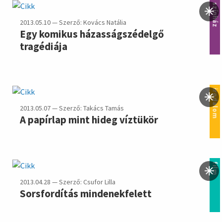
színház
2013.05.10 — Szerző: Kovács Natália
Egy komikus házasságszédelgő
tragédiája
irodalom
2013.05.07 — Szerző: Takács Tamás
A papírlap mint hideg víztükör
film
2013.04.28 — Szerző: Csufor Lilla
Sorsfordítás mindenekfelett