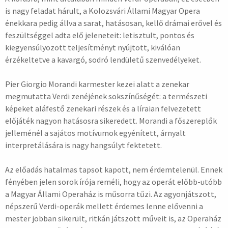
is nagy feladat hárult, a Kolozsvári Állami Magyar Opera
énekkara pedig állva a sarat, hatásosan, kellő drámai erővel és
feszültséggel adta elő jeleneteit: letisztult, pontos és
kiegyensúlyozott teljesítményt nyújtott, kiválóan
érzékeltetve a kavargó, sodró lendületű szenvedélyeket.
Pier Giorgio Morandi karmester kezei alatt a zenekar
megmutatta Verdi zenéjének sokszínűségét: a természeti
képeket aláfestő zenekari részek és a líraian felvezetett
előjáték nagyon hatásosra sikeredett. Morandi a főszereplők
jelleménél a sajátos motívumok egyénített, árnyalt
interpretálására is nagy hangsúlyt fektetett.
Az előadás hatalmas tapsot kapott, nem érdemtelenül. Ennek
fényében jelen sorok írója reméli, hogy az operát előbb-utóbb
a Magyar Állami Operaház is műsorra tűzi. Az agyonjátszott,
népszerű Verdi-operák mellett érdemes lenne elővenni a
mester jobban sikerült, ritkán játszott műveit is, az Operaház