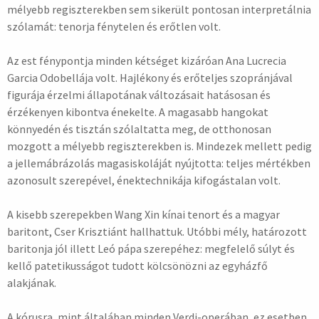
mélyebb regiszterekben sem sikerült pontosan interpretálnia
szólamát: tenorja fénytelen és erőtlen volt.
Az est fénypontja minden kétséget kizáróan Ana Lucrecia
Garcia Odobellája volt. Hajlékony és erőteljes szopránjával
figurája érzelmi állapotának változásait hatásosan és
érzékenyen kibontva énekelte. A magasabb hangokat
könnyedén és tisztán szólaltatta meg, de otthonosan
mozgott a mélyebb regiszterekben is. Mindezek mellett pedig
a jellemábrázolás magasiskoláját nyújtotta: teljes mértékben
azonosult szerepével, énektechnikája kifogástalan volt.
A kisebb szerepekben Wang Xin kínai tenort és a magyar
baritont, Cser Krisztiánt hallhattuk. Utóbbi mély, határozott
baritonja jól illett Leó pápa szerepéhez: megfelelő súlyt és
kellő patetikusságot tudott kölcsönözni az egyházfő
alakjának.
A kórusra, mint általában minden Verdi-operában, ez esetben