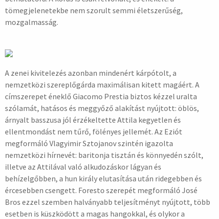
tömegjelenetekbe nem szorult semmi életszerűség,
mozgalmasság.
A zenei kivitelezés azonban mindenért kárpótolt, a
nemzetközi szereplőgárda maximálisan kitett magáért. A
címszerepet éneklő Giacomo Prestia biztos kézzel uralta
szólamát, hatásos és meggyőző alakítást nyújtott: öblös,
árnyalt basszusa jól érzékeltette Attila kegyetlen és
ellentmondást nem tűrő, fölényes jellemét. Az Eziót
megformáló Vlagyimir Sztojanov szintén igazolta
nemzetközi hírnevét: baritonja tisztán és könnyedén szólt,
illetve az Attilával való alkudozáskor lágyan és
behízelgőbben, a hun király elutasítása után ridegebben és
ércesebben csengett. Foresto szerepét megformáló José
Bros ezzel szemben halványabb teljesítményt nyújtott, több
esetben is küszködött a magas hangokkal, és olykor a