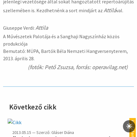
jelenlegi vezetősége által sokat hangoztatott repertoárújítás
Attilá
szellemében is. Kezdhetnénk a sort mindjárt az
val.
Attila
Giuseppe Verdi:
A Művészetek Palotája és a Sanghaji Nagyszínház közös
produkciója
Bemutató: MÜPA, Bartók Béla Nemzeti Hangversenyterem,
2013. április 28.
(fotók: Pető Zsuzsa, forrás: operavilag.net)
Következő cikk
hirdetés
irodalom
2013.05.15 — Szerző: Gláser Diána