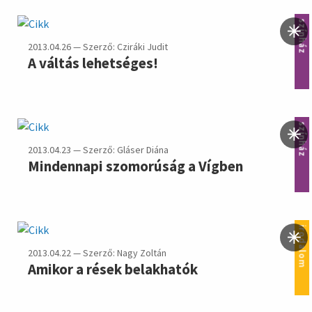
színház
2013.04.26 — Szerző: Cziráki Judit
A váltás lehetséges!
színház
2013.04.23 — Szerző: Gláser Diána
Mindennapi szomorúság a Vígben
irodalom
2013.04.22 — Szerző: Nagy Zoltán
Amikor a rések belakhatók